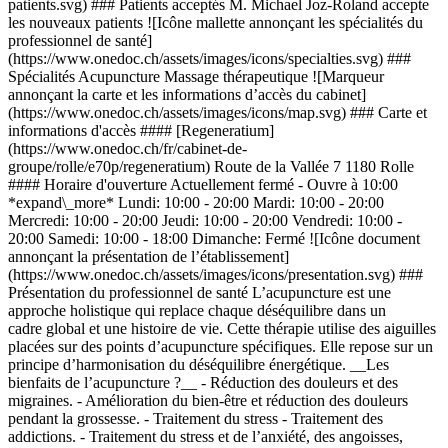
patients.svg) ### Patients acceptés M. Michael Joz-Roland accepte
les nouveaux patients ![Icône mallette annonçant les spécialités du
professionnel de santé]
(https://www.onedoc.ch/assets/images/icons/specialties.svg) ###
Spécialités Acupuncture Massage thérapeutique ![Marqueur
annonçant la carte et les informations d’accès du cabinet]
(https://www.onedoc.ch/assets/images/icons/map.svg) ### Carte et
informations d'accès #### [Regeneratium]
(https://www.onedoc.ch/fr/cabinet-de-
groupe/rolle/e70p/regeneratium) Route de la Vallée 7 1180 Rolle
#### Horaire d'ouverture Actuellement fermé - Ouvre à 10:00
*expand\_more* Lundi: 10:00 - 20:00 Mardi: 10:00 - 20:00
Mercredi: 10:00 - 20:00 Jeudi: 10:00 - 20:00 Vendredi: 10:00 -
20:00 Samedi: 10:00 - 18:00 Dimanche: Fermé ![Icône document
annonçant la présentation de l’établissement]
(https://www.onedoc.ch/assets/images/icons/presentation.svg) ###
Présentation du professionnel de santé L’acupuncture est une
approche holistique qui replace chaque déséquilibre dans un
cadre global et une histoire de vie. Cette thérapie utilise des aiguilles
placées sur des points d’acupuncture spécifiques. Elle repose sur un
principe d’harmonisation du déséquilibre énergétique. __Les
bienfaits de l’acupuncture ?__ - Réduction des douleurs et des
migraines. - Amélioration du bien-être et réduction des douleurs
pendant la grossesse. - Traitement du stress - Traitement des
addictions. - Traitement du stress et de l’anxiété, des angoisses,