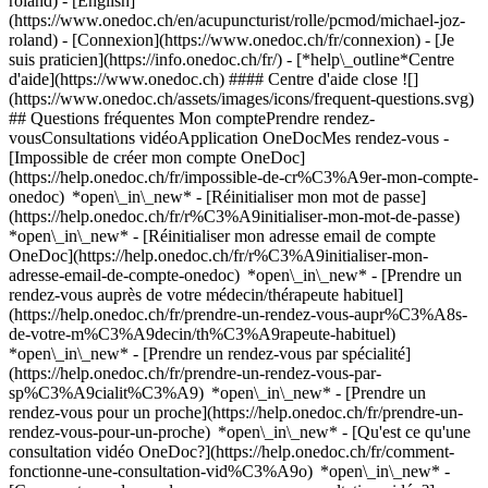
roland) - [English]
(https://www.onedoc.ch/en/acupuncturist/rolle/pcmod/michael-joz-
roland)
- [Connexion](https://www.onedoc.ch/fr/connexion) - [Je
suis praticien](https://info.onedoc.ch/fr/)
- [*help\_outline*Centre
d'aide](https://www.onedoc.ch) #### Centre d'aide close ![]
(https://www.onedoc.ch/assets/images/icons/frequent-questions.svg)
## Questions fréquentes Mon comptePrendre rendez-
vousConsultations vidéoApplication OneDocMes rendez-vous -
[Impossible de créer mon compte OneDoc]
(https://help.onedoc.ch/fr/impossible-de-cr%C3%A9er-mon-compte-
onedoc) *open\_in\_new* - [Réinitialiser mon mot de passe]
(https://help.onedoc.ch/fr/r%C3%A9initialiser-mon-mot-de-passe)
*open\_in\_new* - [Réinitialiser mon adresse email de compte
OneDoc](https://help.onedoc.ch/fr/r%C3%A9initialiser-mon-
adresse-email-de-compte-onedoc) *open\_in\_new*
- [Prendre un
rendez-vous auprès de votre médecin/thérapeute habituel]
(https://help.onedoc.ch/fr/prendre-un-rendez-vous-aupr%C3%A8s-
de-votre-m%C3%A9decin/th%C3%A9rapeute-habituel)
*open\_in\_new* - [Prendre un rendez-vous par spécialité]
(https://help.onedoc.ch/fr/prendre-un-rendez-vous-par-
sp%C3%A9cialit%C3%A9) *open\_in\_new* - [Prendre un
rendez-vous pour un proche](https://help.onedoc.ch/fr/prendre-un-
rendez-vous-pour-un-proche) *open\_in\_new*
- [Qu'est ce qu'une
consultation vidéo OneDoc?](https://help.onedoc.ch/fr/comment-
fonctionne-une-consultation-vid%C3%A9o) *open\_in\_new* -