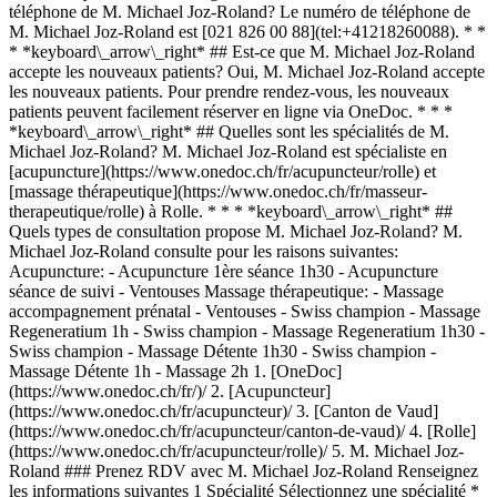
téléphone de M. Michael Joz-Roland? Le numéro de téléphone de
M. Michael Joz-Roland est [021 826 00 88](tel:+41218260088). * *
* *keyboard\_arrow\_right* ## Est-ce que M. Michael Joz-Roland
accepte les nouveaux patients? Oui, M. Michael Joz-Roland accepte
les nouveaux patients. Pour prendre rendez-vous, les nouveaux
patients peuvent facilement réserver en ligne via OneDoc. * * *
*keyboard\_arrow\_right* ## Quelles sont les spécialités de M.
Michael Joz-Roland? M. Michael Joz-Roland est spécialiste en
[acupuncture](https://www.onedoc.ch/fr/acupuncteur/rolle) et
[massage thérapeutique](https://www.onedoc.ch/fr/masseur-
therapeutique/rolle) à Rolle. * * * *keyboard\_arrow\_right* ##
Quels types de consultation propose M. Michael Joz-Roland? M.
Michael Joz-Roland consulte pour les raisons suivantes:
Acupuncture: - Acupuncture 1ère séance 1h30 - Acupuncture
séance de suivi - Ventouses Massage thérapeutique: - Massage
accompagnement prénatal - Ventouses - Swiss champion - Massage
Regeneratium 1h - Swiss champion - Massage Regeneratium 1h30 -
Swiss champion - Massage Détente 1h30 - Swiss champion -
Massage Détente 1h - Massage 2h
1. [OneDoc](https://www.onedoc.ch/fr/)/ 2. [Acupuncteur](https://www.onedoc.ch/fr/acupuncteur)/ 3. [Canton de Vaud](https://www.onedoc.ch/fr/acupuncteur/canton-de-vaud)/ 4. [Rolle](https://www.onedoc.ch/fr/acupuncteur/rolle)/ 5. M. Michael Joz-Roland ### Prenez RDV avec M. Michael Joz-Roland Renseignez les informations suivantes 1 Spécialité Sélectionnez une spécialité * * * *touch\_app* Choisissez un créneau horaire *chevron\_left* mer. 05 août *chevron\_right* Voir plus de rendez-vous Créneau horaire Prendre rendez-vous ### Téléchargez l'app OneDoc Prenez rendez-vous en ligne chez un médecin, un dentiste ou un thérapeute proche de vous en Suisse. L'application OneDoc vous permet de gérer tous vos rendez-vous médicaux depuis votre natel, n'importe où et n'importe quand. ![Code QR redirigeant vers l’App Store ou Google Play pour télécharger l’app OneDoc Patients](https://www.onedoc.ch/assets/images/download-app-qr.jpeg) Scannez le QR code pour télécharger l’application [![Téléchargez notre application sur l'App Store!](https://www.onedoc.ch/assets/images/app-store-badge-fr.svg)](https://apps.apple.com/ch/app/onedoc/id1592376413?l=fr)[![Téléchargez notre application sur le Google Play Store!](https://www.onedoc.ch/assets/images/google-play-badge-fr.png)](https://play.google.com/store/apps/details?id=ch.onedoc.patient&hl=fr-CH) *keyboard\_arrow\_right* ## Spécialités associées [Acupuncteur à Genève](https://www.onedoc.ch/fr/acupuncteur/geneve)[Acupuncteur à Lausanne](https://www.onedoc.ch/fr/acupuncteur/lausanne)[Acupuncteur à Carouge](https://www.onedoc.ch/fr/acupuncteur/carouge)[Acupuncteur à Meyrin](https://www.onedoc.ch/fr/acupuncteur/meyrin)[Acupuncteur à Nyon](https://www.onedoc.ch/fr/acupuncteur/nyon)[Acupuncteur à Vevey](https://www.onedoc.ch/fr/acupuncteur/vevey)[Acupuncteur à Vernier](https://www.onedoc.ch/fr/acupuncteur/vernier)[Acupuncteur à Lancy](https://www.onedoc.ch/fr/acupuncteur/lancy)[Acupuncteur à Gland](https://www.onedoc.ch/fr/acupuncteur/gland)[Acupuncteur à Morges](https://www.onedoc.ch/fr/acupuncteur/morges)[Acupuncteur à Thônex](https://www.onedoc.ch/fr/acupuncteur/thonex)[Acupuncteur à Chêne-Bourg](https://www.onedoc.ch/fr/acupuncteur/chene-bourg)[Acupuncteur à Préverenges](https://www.onedoc.ch/fr/acupuncteur/preverenges)[Acupuncteur à Renens](https://www.onedoc.ch/fr/acupuncteur/renens)[Acupuncteur à Yverdon-les-Bains](https://www.onedoc.ch/fr/acupuncteur/yverdon-les-bains)[Acupuncteur à Pully](https://www.onedoc.ch/fr/acupuncteur/pully)[Acupuncteur à Châtel-Saint-Denis](https://www.onedoc.ch/fr/acupuncteur/chatel-saint-denis)[Acupuncteur à Plan-les-Ouates](https://www.onedoc.ch/fr/acupuncteur/plan-les-ouates)[Acupuncteur à Onex](https://www.onedoc.ch/fr/acupuncteur/onex)[Acupuncteur à Bussigny](https://www.onedoc.ch/fr/acupuncteur/bussigny)[Acupuncteur à Blonay - Saint-Légier](https://www.onedoc.ch/fr/acupuncteur/blonay-saint-legier) *keyboard\_arrow\_right* ## Recherches fréquentes [Physiothérapeute à Genève](https://www.onedoc.ch/fr/physiotherapeute/geneve)[Psychologue à Genève](https://www.onedoc.ch/fr/psychologue/geneve)[Physiothérapeute à Lausanne](https://www.onedoc.ch/fr/physiotherapeute/lausanne)[Médecin généraliste à Genève](https://www.onedoc.ch/fr/medecin-generaliste/geneve)[Thérapeute en drainage lymphatique à Genève](https://www.onedoc.ch/fr/therapeute-en-drainage-lymphatique/geneve)[Masseur classique à Genève](https://www.onedoc.ch/fr/masseur-classique/geneve)[Spécialiste en médecine interne générale à Genève](https://www.onedoc.ch/fr/specialiste-en-medecine-interne-generale/geneve)[Réflexologue à Genève](https://www.onedoc.ch/fr/reflexologue/geneve)[Médecin-dentiste à Genève](https://www.onedoc.ch/fr/medecin-dentiste/geneve)[Psychologue à Lausanne](https://www.onedoc.ch/fr/psychologue/lausanne)[Acupuncteur à Genève](https://www.onedoc.ch/fr/acupuncteur/geneve)[Ostéopathe à Lausanne](https://www.onedoc.ch/fr/osteopathe/lausanne)[Masseur classique à Lausanne](https://www.onedoc.ch/fr/masseur-classique/lausanne)[Médecin généraliste à Lausanne](https://www.onedoc.ch/fr/medecin-generaliste/lausanne)[Spécialiste en Médecine Traditionnelle Chinoise (MTC) à Genève](https://www.onedoc.ch/fr/specialiste-en-medecine-traditionnelle-chinoise-mtc/geneve)[Physiothérapeute du sport à Genève](https://www.onedoc.ch/fr/physiotherapeute-du-sport/geneve)[Psychothérapeute à Genève](https://www.onedoc.ch/fr/psychotherapeute/geneve)[Masseur thérapeutique à Genève](https://www.onedoc.ch/fr/masseur-therapeutique/geneve)[Gynécologue obstétricien à Genève](https://www.onedoc.ch/fr/gynecologue-obstetricien/geneve)[Ostéopathe à Genève](https://www.onedoc.ch/fr/osteopathe/geneve)[Thérapeute en nutrition MCO à Genève](https://www.onedoc.ch/fr/therapeute-en-nutrition-mco/geneve) *keyboard\_arrow\_right* ## Annuaire des professionnels de santé suisses [Liste des praticiens](https://www.onedoc.ch/fr/annuaire) [A](https://www.onedoc.ch/fr/annuaire/A) [B](https://www.onedoc.ch/fr/annuaire/B) [C](https://www.onedoc.ch/fr/annuaire/C) [D](https://www.onedoc.ch/fr/annuaire/D) [E](https://www.onedoc.ch/fr/annuaire/E) [F](https://www.onedoc.ch/fr/annuaire/F) [G](https://www.onedoc.ch/fr/annuaire/G) [H](https://www.onedoc.ch/fr/annuaire/H) [I](https://www.onedoc.ch/fr/annuaire/I) [J](https://www.onedoc.ch/fr/annuaire/J) [K](https://www.onedoc.ch/fr/annuaire/K) [L](https://www.onedoc.ch/fr/annuaire/L) [M](https://www.onedoc.ch/fr/annuaire/M) [N](https://www.onedoc.ch/fr/annuaire/N) [O](https://www.onedoc.ch/fr/annuaire/O) [P](https://www.onedoc.ch/fr/annuaire/P) [Q](https://www.onedoc.ch/fr/annuaire/Q) [R](https://www.onedoc.ch/fr/annuaire/R) [S](https://www.onedoc.ch/fr/annuaire/S) [T](https://www.onedoc.ch/fr/annuaire/T) [U](https://www.onedoc.ch/fr/annuaire/U) [V](https://www.onedoc.ch/fr/annuaire/V) [W](https://www.onedoc.ch/fr/annuaire/W) [X](https://www.onedoc.ch/fr/annuaire/X) [Y](https://www.onedoc.ch/fr/annuaire/Y) [Z](https://www.onedoc.ch/fr/annuaire/Z) ## OneDoc [Pour les professionnels de santé](https://info.onedoc.ch/fr/) [À propos de nous](https://info.onedoc.ch/fr/raison-d-etre/) [Presse](https://info.onedoc.ch/fr/presse/) [Carrières](https://career.onedoc.ch/fr) [Centre de confidentialité](https://privacy.onedoc.ch/fr/) [Gestion des cookies](javascript:Didomi.preferences.show%28%29) [Centre d'aide](https://help.onedoc.ch/fr/) ## Langues [Deutsch](https://www.onedoc.ch/de/akupunkteur/rolle/pcmod/michael-joz-roland) [Français](https://www.onedoc.ch/fr/acupuncteur/rolle/pcmod/michael-joz-roland) [Italiano](https://www.onedoc.ch/it/agopuntore/rolle/pcmod/michael-joz-roland) [English](https://www.onedoc.ch/en/acupuncturist/rolle/pcmod/michael-joz-roland) ## Spécialités associées [Acupuncture à Genève](https://www.onedoc.ch/fr/acupuncteur/geneve) [Acupuncture à Lausanne](https://www.onedoc.ch/fr/acupuncteur/lausanne) [Acupuncture à Carouge](https://www.onedoc.ch/fr/acupuncteur/carouge) [Acupuncture à Meyrin](https://www.onedoc.ch/fr/acupuncteur/meyrin) [Acupuncture à Nyon](https://www.onedoc.ch/fr/acupuncteur/nyon) [Acupuncture à Vevey](https://www.onedoc.ch/fr/acupuncteur/vevey) [Acupuncture à Vernier](https://www.onedoc.ch/fr/acupuncteur/vernier) [Acupuncture à Lancy](https://www.onedoc.ch/fr/acupuncteur/lancy) [Acupuncture à Gland](https://www.onedoc.ch/fr/acupuncteur/gland) [Acupuncture à Morges](https://www.onedoc.ch/fr/acupuncteur/morges) [Acupuncture à Thônex](https://www.onedoc.ch/fr/acupuncteur/thonex) [Acupuncture à Chêne-Bourg](https://www.onedoc.ch/fr/acupuncteur/chene-bourg) [Acupuncture à Préverenges](https://www.onedoc.ch/fr/acupuncteur/preverenges) [Acupuncture à Renens](https://www.onedoc.ch/fr/acupuncteur/renens) [Acupuncture à Yverdon-les-Bains](https://www.onedoc.ch/fr/acupuncteur/yverdon-les-bains) [Acupuncture à Pully](https://www.onedoc.ch/fr/acupuncteur/pully) [Acupuncture à Châtel-Saint-Denis](https://www.onedoc.ch/fr/acupuncteur/chatel-saint-denis) [Acupuncture à Plan-les-Ouates](https://www.onedoc.ch/fr/acupuncteur/plan-les-ouates) [Acupuncture à Onex](https://www.onedoc.ch/fr/acupuncteur/onex) [Acupuncture à Bussigny](https://www.onedoc.ch/fr/acupuncteur/bussigny) [Acupuncture à Blonay - Saint-Légier](https://www.onedoc.ch/fr/acupuncteur/blonay-saint-legier) ## Recherches fréquentes [Physiothérapeute à Genève](https://www.onedoc.ch/fr/physiotherapeute/geneve) [Psychologue à Genève](https://www.onedoc.ch/fr/psychologue/geneve) [Physiothérapeute à Lausanne](https://www.onedoc.ch/fr/physiotherapeute/lausanne) [Médecin généraliste à Genève](https://www.onedoc.ch/fr/medecin-generaliste/geneve) [Thérapeute en drainage lymphatique à Genève](https://www.onedoc.ch/fr/therapeute-en-drainage-lymphatique/geneve) [Massage classique à Genève](https://www.onedoc.ch/fr/masseur-classique/geneve) [Spécialiste en médecine interne générale à Genève](https://www.onedoc.ch/fr/specialiste-en-medecine-interne-generale/geneve) [Réflexologue à Genève](https://www.onedoc.ch/fr/reflexologue/geneve) [Médecin-dentiste à Genève](https://www.onedoc.ch/fr/medecin-dentiste/geneve) [Psychologue à Lausanne](https://www.onedoc.ch/fr/psychologue/lausanne) [Acupuncture à Genève](https://www.onedoc.ch/fr/acupuncteur/geneve) [Ostéopathe à Lausanne](https://www.onedoc.ch/fr/osteopathe/lausanne) [Massage classique à Lausanne](https://www.onedoc.ch/fr/masseur-classique/lausanne) [Médecin généraliste à Lausanne](https://www.onedoc.ch/fr/medecin-generaliste/lausanne) [Spécialiste en Médecine Traditionnelle Chinoise (MTC) à Genève](https://www.onedoc.ch/fr/specialiste-en-medecine-traditionnelle-chinoise-mtc/geneve) [Physiothérapeute du sport à Genève](https://www.onedoc.ch/fr/physiotherapeute-du-sport/geneve) [Psychothérapeute à Genève](https://www.onedoc.ch/fr/psychotherapeute/geneve) [Massage thérapeutique à Genève](https://www.onedoc.ch/fr/masseur-therapeutique/geneve) [Gynécologue obstétricien à Genève](h