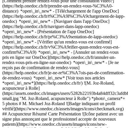
[Comment prendre rendez-vous pour une consultation vidéo?]
(https://help.onedoc.ch/fr/prendre-un-rendez-vous-%C3%A0-
distance) *open\_in\_new*
- [Téléchargement de l'app OneDoc]
(https://help.onedoc.ch/fr/t%C3%A9l%C3%A9chargement-de-lapp-
onedoc) *open\_in\_new* - [Naviguer dans l'app OneDoc]
(https://help.onedoc.ch/fr/naviguer-dans-lapp-onedoc)
*open\_in\_new* - [Présentation de l'app OneDoc]
(https://help.onedoc.ch/fr/pr%C3%A9sentation-de-lapp-onedoc)
*open\_in\_new*
- [Vérifier qu'un rendez-vous est confirmé]
(https://help.onedoc.ch/fr/v%C3%A9rifier-quun-rendez-vous-est-
confirm%C3%A9) *open\_in\_new* - [Annuler un rendez-vous
pris en ligne sur OneDoc](https://help.onedoc.ch/fr/annuler-un-
rendez-vous-pris-en-ligne-sur-onedoc) *open\_in\_new* - [Je ne
reçois pas de confirmation de rendez-vous]
(https://help.onedoc.ch/fr/je-ne-re%C3%A7ois-pas-de-confirmation-
de-rendez-vous) *open\_in\_new* [Voir tous nos articles
*open\_in\_new*](https://help.onedoc.ch/fr/) ![M. Joz-Roland,
acupuncteur à Rolle]
(https://assets.onedoc.ch/images/users/5282b22193b4a84dff32c3af
small.jpg "M. Joz-Roland, acupuncteur à Rolle") *photo\_camera*+
5 photos # M. Michael Joz-Roland ![Badge indiquant un profil
vérifié](https://www.onedoc.ch/assets/images/icons/checkmark.svg)
## Acupuncteur Résumé Carte Présentation ![Icône patient avec un
signe plus annonçant que le professionnel accepte de nouveaux
patients](https://www.onedoc.ch/assets/images/icons/new-