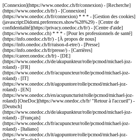
[Connexion](https://www.onedoc.ch/fr/connexion) - [Recherche]
(https://www.onedoc.ch/fr/) - [Connexion]
(https://www.onedoc.ch/fr/connexion) * * * - [Gestion des cookies]
(javascript:Didomi.preferences.show%28%29) - [Centre de
confidentialité](https://privacy.onedoc.ch/fr/) - [Centre d'aide]
(https://www.onedoc.ch) * * * - [Pour les professionnels de santé]
(https://info.onedoc.ch/fr/) - [À propos de nous]
(https://info.onedoc.ch/fr/raison-d-etre/) - [Presse]
(https://info.onedoc.ch/fr/presse/) - [Carrières]
(https://career.onedoc.ch/fr)
- [DE]
(https://www.onedoc.ch/de/akupunkteur/rolle/pcmod/michael-joz-
roland) - [FR]
(https://www.onedoc.ch/fr/acupuncteur/rolle/pcmod/michael-joz-
roland) - [IT]
(https://www.onedoc.ch/it/agopuntore/rolle/pcmod/michael-joz-
roland) - [EN]
(https://www.onedoc.ch/en/acupuncturist/rolle/pcmod/michael-joz-
roland) [OneDoc](https://www.onedoc.ch/fr/ "Retour à l'accueil") -
[Deutsch]
(https://www.onedoc.ch/de/akupunkteur/rolle/pcmod/michael-joz-
roland) - [Français]
(https://www.onedoc.ch/fr/acupuncteur/rolle/pcmod/michael-joz-
roland) - [Italiano]
(https://www.onedoc.ch/it/agopuntore/rolle/pcmod/michael-joz-