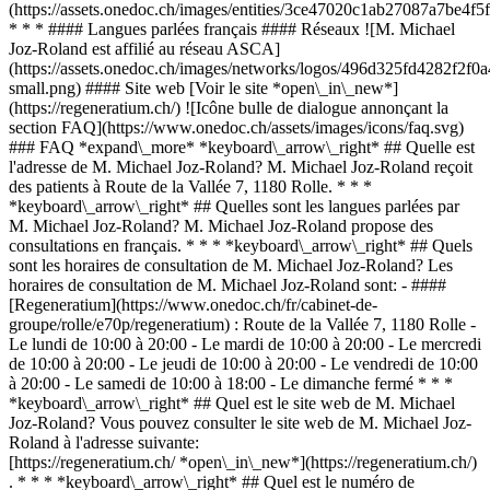
(https://assets.onedoc.ch/images/entities/3ce47020c1ab27087a7be4
* * * #### Langues parlées français #### Réseaux ![M. Michael
Joz-Roland est affilié au réseau ASCA]
(https://assets.onedoc.ch/images/networks/logos/496d325fd4282f
small.png) #### Site web [Voir le site *open\_in\_new*]
(https://regeneratium.ch/) ![Icône bulle de dialogue annonçant la
section FAQ](https://www.onedoc.ch/assets/images/icons/faq.svg)
### FAQ *expand\_more* *keyboard\_arrow\_right* ## Quelle est
l'adresse de M. Michael Joz-Roland? M. Michael Joz-Roland reçoit
des patients à Route de la Vallée 7, 1180 Rolle. * * *
*keyboard\_arrow\_right* ## Quelles sont les langues parlées par
M. Michael Joz-Roland? M. Michael Joz-Roland propose des
consultations en français. * * * *keyboard\_arrow\_right* ## Quels
sont les horaires de consultation de M. Michael Joz-Roland? Les
horaires de consultation de M. Michael Joz-Roland sont: - ####
[Regeneratium](https://www.onedoc.ch/fr/cabinet-de-
groupe/rolle/e70p/regeneratium) : Route de la Vallée 7, 1180 Rolle -
Le lundi de 10:00 à 20:00 - Le mardi de 10:00 à 20:00 - Le mercredi
de 10:00 à 20:00 - Le jeudi de 10:00 à 20:00 - Le vendredi de 10:00
à 20:00 - Le samedi de 10:00 à 18:00 - Le dimanche fermé * * *
*keyboard\_arrow\_right* ## Quel est le site web de M. Michael
Joz-Roland? Vous pouvez consulter le site web de M. Michael Joz-
Roland à l'adresse suivante:
[https://regeneratium.ch/ *open\_in\_new*](https://regeneratium.ch/)
. * * * *keyboard\_arrow\_right* ## Quel est le numéro de