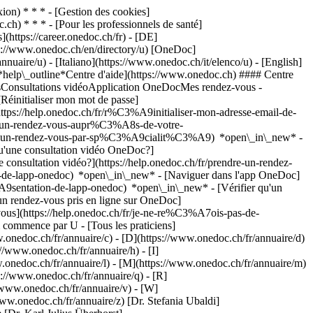
on) * * * - [Gestion des cookies]
ch) * * * - [Pour les professionnels de santé]
s](https://career.onedoc.ch/fr)
- [DE]
tps://www.onedoc.ch/en/directory/u) [OneDoc]
nuaire/u) - [Italiano](https://www.onedoc.ch/it/elenco/u) - [English]
[*help\_outline*Centre d'aide](https://www.onedoc.ch) #### Centre
ousConsultations vidéoApplication OneDocMes rendez-vous -
éinitialiser mon mot de passe]
ttps://help.onedoc.ch/fr/r%C3%A9initialiser-mon-adresse-email-de-
dre-un-rendez-vous-aupr%C3%A8s-de-votre-
dre-un-rendez-vous-par-sp%C3%A9cialit%C3%A9) *open\_in\_new* -
qu'une consultation vidéo OneDoc?]
nsultation vidéo?](https://help.onedoc.ch/fr/prendre-un-rendez-
de-lapp-onedoc) *open\_in\_new* - [Naviguer dans l'app OneDoc]
C3%A9sentation-de-lapp-onedoc) *open\_in\_new*
- [Vérifier qu'un rendez-vous est confirmé](https://help.onedoc.ch/fr/v%C3%A9rifier-quun-rendez-vous-est-confirm%C3%A9) *open\_in\_new* - [Annuler un rendez-vous pris en ligne sur OneDoc](https://help.onedoc.ch/fr/annuler-un-rendez-vous-pris-en-ligne-sur-onedoc) *open\_in\_new* - [Je ne reçois pas de confirmation de rendez-vous](https://help.onedoc.ch/fr/je-ne-re%C3%A7ois-pas-de-confirmation-de-rendez-vous) *open\_in\_new* [Voir tous nos articles *open\_in\_new*](https://help.onedoc.ch/fr/) # Praticiens dont le nom commence par U - [Tous les praticiens](https://www.onedoc.ch/fr/annuaire) - [A](https://www.onedoc.ch/fr/annuaire/a) - [B](https://www.onedoc.ch/fr/annuaire/b) - [C](https://www.onedoc.ch/fr/annuaire/c) - [D](https://www.onedoc.ch/fr/annuaire/d) - [E](https://www.onedoc.ch/fr/annuaire/e) - [F](https://www.onedoc.ch/fr/annuaire/f) - [G](https://www.onedoc.ch/fr/annuaire/g) - [H](https://www.onedoc.ch/fr/annuaire/h) - [I](https://www.onedoc.ch/fr/annuaire/i) - [J](https://www.onedoc.ch/fr/annuaire/j) - [K](https://www.onedoc.ch/fr/annuaire/k) - [L](https://www.onedoc.ch/fr/annuaire/l) - [M](https://www.onedoc.ch/fr/annuaire/m) - [N](https://www.onedoc.ch/fr/annuaire/n) - [O](https://www.onedoc.ch/fr/annuaire/o) - [P](https://www.onedoc.ch/fr/annuaire/p) - [Q](https://www.onedoc.ch/fr/annuaire/q) - [R](https://www.onedoc.ch/fr/annuaire/r) - [S](https://www.onedoc.ch/fr/annuaire/s) - [T](https://www.onedoc.ch/fr/annuaire/t) - U - [V](https://www.onedoc.ch/fr/annuaire/v) - [W](https://www.onedoc.ch/fr/annuaire/w) - [X](https://www.onedoc.ch/fr/annuaire/x) - [Y](https://www.onedoc.ch/fr/annuaire/y) - [Z](https://www.onedoc.ch/fr/annuaire/z) [Dr. Stefania Ubaldi](https://www.onedoc.ch/fr/medecin-nutritionniste/geneve/pcgg3/dr-stefania-ubaldi) Médecin nutritionniste Rue des Marbriers 4, 1204 Genève [Dr. Karl Julius Überhorst](https://www.onedoc.ch/fr/dermatologue/bulach/pczq2/dr-karl-julius-uberhorst) Dermatologue Schaffhauserstrasse 53, 8180 Bülach [Dr. Michael Übersax](https://www.onedoc.ch/fr/anesthesiste/horgen/pb3we/dr-michael-ubersax) Anesthésiste Asylstrasse 19, 8810 Horgen [Dr. Luzius Überschlag](https://www.onedoc.ch/fr/medecin-dentiste/sihlbrugg/prfj/dr-luzius-uberschlag) Médecin-dentiste Zugerstrasse 76B, 6340 Sihlbrugg [Dr. Hugo Ubieto](https://www.onedoc.ch/fr/pediatre/gossau/pbd4b/dr-hugo-ubieto) Pédiatre Bahnhofstrasse 12, 9200 Gossau SG [Dr. Gert Üblagger](https://www.onedoc.ch/fr/medecin-dentiste/fluelen/pbf85/dr-gert-ublagger) Médecin-dentiste Dorfstrasse 12, 6454 Flüelen [Dr. Dirk Ubmann](https://www.onedoc.ch/fr/anesthesiste/zurich/pb3wg/dr-dirk-ubmann) Anesthésiste Rämistrasse 100, 8091 Zurich [Dr. Laura Uccella](https://www.onedoc.ch/fr/chirurgienne/lugano/pwyx/dr-laura-uccella) Chirurgien Via Moncucco 10, 6903 Lugano [Dr. med. Hatice Ücelehan](https://www.onedoc.ch/fr/ophtalmologue/bale/p11o/dr-med-hatice-ucelehan) Ophtalmologue Elisabethenanlage 7, 4051 Bâle [Dr. Ilker Uçkay](https://www.onedoc.ch/fr/infectiologue/zurich/pbnic/dr-ilker-uckay) Infectiologue Forchstrasse 340, 8008 Zurich [Dr. med. Timur Ucmak](https://www.onedoc.ch/fr/specialiste-en-medecine-traditionnelle-chinoise-mtc/wetzikon/pcyke/dr-med-timur-ucmak) Spécialiste en Médecine Traditionnelle Chinoise (MTC) Eichstrasse 4, 8620 Wetzikon [Dr. Blaise Udriot](https://www.onedoc.ch/fr/orl/martigny/pb1ei/dr-blaise-udriot) ORL Avenue de la Fusion 27, 1920 Martigny [Dr. Blaise Udriot](https://www.onedoc.ch/fr/orl/rennaz/pbha0/dr-blaise-udriot) ORL Route du Vieux Séquoia 20 , 1847 Rennaz [Dr. Blaise Udriot](https://www.onedoc.ch/fr/orl/martigny/pbhaz/dr-blaise-udriot) ORL Rue des Morasses 4, 1920 Martigny [Dr. Morgane Udry](https://www.onedoc.ch/fr/ophtalmologue/morges/pcwzw/dr-morgane-udry) Ophtalmologue Place de la Gare 1, 1110 Morges [Dr. med. Barbara Uebe](https://www.onedoc.ch/fr/pediatre/zurich/pcp9o/dr-med-barbara-uebe) Pédiatre Albisriederplatz 10, 8004 Zurich [Dr. Jochen Gerhard Uebel](https://www.onedoc.ch/fr/psychiatre/aarau/p0kt/dr-jochen-gerhard-uebel) Psychiatre Schanzweg 7, 5000 Aarau [Dr. Arnold Uebelhart](https://www.onedoc.ch/fr/homeopathe-naturopathe-en-homeopathie/olten/pbcss/dr-arnold-uebelhart) Homéopathe/naturopathe en homéopathie Ziegelfeldstrasse 15, 4600 Olten [Dr. Brigitte Uebelhart](https://www.onedoc.ch/fr/rhumatologue/geneve/pbwxm/dr-brigitte-uebelhart) Rhumatologue Rue Gabrielle-Perret-Gentil 4, 1205 Genève [Dr. Daniel Uebelhart](https://www.onedoc.ch/fr/rhumatologue/crans-montana/pbi9c/dr-daniel-uebelhart) Rhumatologue Route de la Moubra 87, 3963 Crans-Montana [Dr. Thomas Uebelhart](https://www.onedoc.ch/fr/orl/baar/pu6z/dr-thomas-uebelhart) ORL Bahnhofstrasse 13, 6340 Baar [Dr. Thomas Uebelhart](https://www.onedoc.ch/fr/orl/cham/pb4l2/dr-thomas-uebelhart) ORL Rigistrasse 1, 6330 Cham [Dr. Thomas Uebelhart](https://www.onedoc.ch/fr/orl/baar/pbo8e/dr-thomas-uebelhart) ORL Landhausstrasse 11, 6340 Baar [Dr. Torsten Ueberdiek](https://www.onedoc.ch/fr/gynecologue-obstetricien/bienne/p4uo/dr-torsten-ueberdiek) Gynécologue obstétricien Oberer Quai 20, 2503 Bienne [Dr. Torsten Ueberdiek](https://www.onedoc.ch/fr/gynecologue-obstetricien/bienne/p4up/dr-torsten-ueberdiek) Gynécologue obstétricien Blumenrain 105, 2503 Bienne [Dr. Marion Uebernickel-Rietz](https://www.onedoc.ch/fr/medecin-dentiste/baden/pbqtb/dr-marion-uebernickel-rietz) Médecin-dentiste Langhaus 2, 5400 Baden [Mme Anne Uebersax](https://www.onedoc.ch/fr/podologue/tevenon/po76/anne-uebersax) Podologue Chemin de Bellevue 3, 1423 Tévenon [Dr. med. Daniela Uebersax](https://www.onedoc.ch/fr/specialiste-en-medecine-interne-generale/lenzburg/pcmjx/dr-med-daniela-uebersax) Spécialiste en médecine interne générale Bahnhofstrasse 3, 5600 Lenzburg [Dr. Lucia Uebersax](https://www.onedoc.ch/fr/chirurgienne/bienne/pbuxm/dr-lucia-uebersax) Chirurgien Vogelsang 84, 2502 Bienne [Dr. Luzius Ueberschlag](https://www.onedoc.ch/fr/medecin-dentiste/baar/pbo8g/dr-luzius-ueberschlag) Médecin-dentiste Zugerstrasse 76b, 6340 Baar [M. Ken Uehara](https://www.onedoc.ch/fr/naturopathe-en-mtc/winterthour/pcyvj/ken-uehara) Naturopathe en MTC Münzgasse 2, 8400 Winterthour [M. Ken Uehara](https://www.onedoc.ch/fr/naturopathe-en-mtc/kreuzlingen/pcyvh/ken-uehara) Naturopathe en MTC Romanshornerstrasse 1, 8280 Kreuzlingen [Dr. Jörg Uehlin](https://www.onedoc.ch/fr/anesthesiste/payerne/pb1ej/dr-jorg-uehlin) Anesthésiste Avenue de la Colline 3, 1530 Payerne [Dr. Claude Uehlinger](https://www.onedoc.ch/fr/psychiatre/fribourg/p69y/dr-claude-uehlinger) Psychiatre Route du Jura 12A, 1700 Fribourg [Dr. Claudius Andrea Uehlinger](https://www.onedoc.ch/fr/specialiste-en-medecine-interne-generale/wasen-im-emmental/p4uq/dr-claudius-andrea-uehlinger) Spécialiste en médecine interne générale Dorfstrasse 23, 3457 Wasen im Emmental [Prof. Dominik Uehlinger](https://www.onedoc.ch/fr/nephrologue/berne/p4ur/prof-dominik-uehlinger) Néphrologue Freiburgstrasse 15, 3010 Berne [Dr. Marco Uehlinger](https://www.onedoc.ch/fr/gastro-enterologue/locarno/pb0na/dr-marco-uehlinger) Gastro-entérologue Via Stefano Franscini 4, 6600 Locarno [Dr. Marco Uehlinger](https://www.onedoc.ch/fr/gastro-enterologue/muralto/pwul/dr-marco-uehlinger) Gastro-entérologue Via della Stazione 3, 6600 Muralto [Dr. Peter Ueltschi](https://www.onedoc.ch/fr/anesthesiste/berne/pbvb1/dr-peter-ueltschi) Anesthésiste Buchserstrasse 30, 3006 Berne [Dr. Vincent Uerlings](https://www.onedoc.ch/fr/gynecologue-obstetricien/lucerne/pbyie/dr-vincent-uerlings) Gynécologue obstétricien Spitalstrasse, 6004 Lucerne [Dr. Henri Ufenast](https://www.onedoc.ch/fr/chirurgien-orthopediste/gravesano/pb0nd/dr-henri-ufenast) Chirurgien orthopédiste Via Grumo 16, 6929 Gravesano [Dr. Henri Ufenast](https://www.onedoc.ch/fr/chirurgien-orthopediste/gravesano/pb0nc/dr-henri-ufenast) Chirurgien orthopédiste Via Grumo 16, 6929 Gravesano [Dr. Henri Ufenast](https://www.onedoc.ch/fr/chirurgien-orthopediste/mendrisio/pbfks/dr-henri-ufenast) Chirurgien orthopédiste Via Alfonso Turconi 23, 6850 Mendrisio [Dr. Bastian Uffer](https://www.onedoc.ch/fr/gynecologue-obstetricien/fribourg/pbwig/dr-bastian-uffer) Gynécologue obstétricien Rue Hans-Geiler 6, 1700 Fribourg [Dr. Bastian Uffer](https://www.onedoc.ch/fr/gynecologue-obstetricien/fribourg/pbwif/dr-bastian-uffer) Gynécologue obstétricien Chemin des Pensionnats 2-6, 1708 Fribourg [Dr. Bastian Uffer](https://www.onedoc.ch/fr/gynecologue-obstetricien/fribourg/p69z/dr-bastian-uffer) Gynécologue obstétricien Rue du Simplon 1, 1700 Fribourg [Dr. Denis Uffer](https://www.onedoc.ch/fr/neurologue/saint-gall/pbzwk/dr-denis-uffer) Neurologue Rorschacher Strasse 95, 9007 Saint-Gall [Mme Karin Uffer](https://www.onedoc.ch/fr/physiotherapeute/saint-gall/pok1/karin-uffer) Physiothérapeute Oberer Graben 22, 9000 Saint-Gall [Dr. Martina Uffer](https://www.onedoc.ch/fr/chiropraticienne/gossau/pbdax/dr-martina-uffer) Chiropraticien Sankt Gallerstrasse 90, 9200 Gossau SG [Dr. Matieu Uffer](https://www.onedoc.ch/fr/urologue/genolier/pb1em/dr-matieu-uffer) Urologue Route du Muids 3, 1272 Genolier [Dr. Matieu Uffer](https://www.onedoc.ch/fr/urologue/lausanne/ph5n/dr-matieu-uffer) Urologue Rue du Midi 15, 1003 Lausanne [Dr. Matieu Uffer](https://www.onedoc.ch/fr/urologue/lausanne/pb1el/dr-matieu-uffer) Urologue Avenue Ruchonnet 53, 1003 Lausanne [Dr. Matieu Uffer](https://www.onedoc.ch/fr/urologue/nyon/pb1ek/dr-matieu-uffer) Urologue Chemin Monastier 10, 1260 Nyon [Dr. Matieu Uffer](https://www.onedoc.ch/fr/urologue/nyon/pbha3/dr-matieu-uffer) Urologue Chemin Monastier 15, 1260 Nyon [Dr. med. Natascha Uffer](https://www.onedoc.ch/fr/specialiste-en-medecine-interne-generale/cazis/p9jq/dr-med-natascha-uffer) Spécialiste en médecine interne générale Bahnhofstrasse 12, 7408 Cazis [Mme Petra Uffer](https://www.onedoc.ch/fr/physiotherapeute/solduno/pok2/petra-uffer)