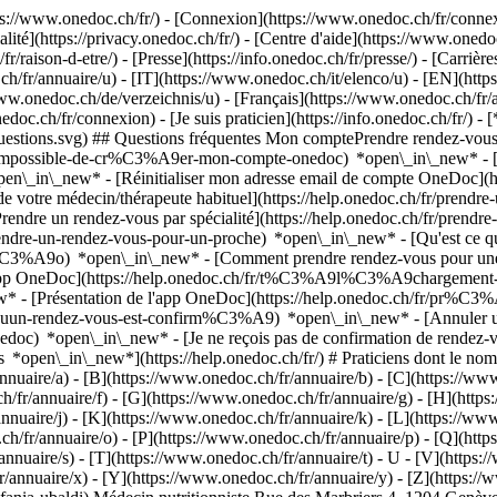
://www.onedoc.ch/fr/) - [Connexion](https://www.onedoc.ch/fr/connexi
té](https://privacy.onedoc.ch/fr/) - [Centre d'aide](https://www.onedoc.
fr/raison-d-etre/) - [Presse](https://info.onedoc.ch/fr/presse/) - [Carrière
ch/fr/annuaire/u) - [IT](https://www.onedoc.ch/it/elenco/u) - [EN](ht
ww.onedoc.ch/de/verzeichnis/u) - [Français](https://www.onedoc.ch/fr/an
oc.ch/fr/connexion) - [Je suis praticien](https://info.onedoc.ch/fr/)
- 
t-questions.svg) ## Questions fréquentes Mon comptePrendre rendez-v
r/impossible-de-cr%C3%A9er-mon-compte-onedoc) *open\_in\_new* - [R
pen\_in\_new* - [Réinitialiser mon adresse email de compte OneDoc](h
de votre médecin/thérapeute habituel](https://help.onedoc.ch/fr/pren
dre un rendez-vous par spécialité](https://help.onedoc.ch/fr/pren
/prendre-un-rendez-vous-pour-un-proche) *open\_in\_new*
- [Qu'est ce 
%C3%A9o) *open\_in\_new* - [Comment prendre rendez-vous pour une co
'app OneDoc](https://help.onedoc.ch/fr/t%C3%A9l%C3%A9chargement-
new* - [Présentation de l'app OneDoc](https://help.onedoc.ch/fr/pr%