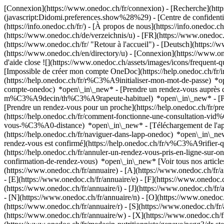
[Connexion](https://www.onedoc.ch/fr/connexion) - [Recherche](https
(javascript:Didomi.preferences.show%28%29) - [Centre de confidentiali
(https://info.onedoc.ch/fr/) - [À propos de nous](https://info.onedoc.ch/
(https://www.onedoc.ch/de/verzeichnis/u) - [FR](https://www.onedoc.
(https://www.onedoc.ch/fr/ "Retour à l'accueil") - [Deutsch](https://w
(https://www.onedoc.ch/en/directory/u)
- [Connexion](https://www.oned
d'aide close ![](https://www.onedoc.ch/assets/images/icons/frequen
[Impossible de créer mon compte OneDoc](https://help.onedoc.ch/f
(https://help.onedoc.ch/fr/r%C3%A9initialiser-mon-mot-de-passe) *o
compte-onedoc) *open\_in\_new*
- [Prendre un rendez-vous auprès 
m%C3%A9decin/th%C3%A9rapeute-habituel) *open\_in\_new* - [Pren
[Prendre un rendez-vous pour un proche](https://help.onedoc.ch/fr
(https://help.onedoc.ch/fr/comment-fonctionne-une-consultation-vid
vous-%C3%A0-distance) *open\_in\_new*
- [Téléchargement de l
(https://help.onedoc.ch/fr/naviguer-dans-lapp-onedoc) *open\_in\_