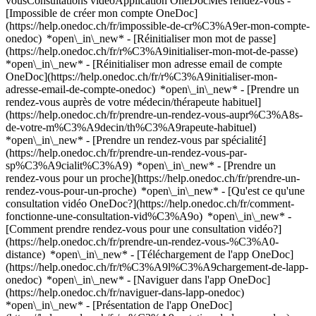
vousConsultations vidéoApplication OneDocMes rendez-vous -
[Impossible de créer mon compte OneDoc]
(https://help.onedoc.ch/fr/impossible-de-cr%C3%A9er-mon-compte-
onedoc) *open\_in\_new* - [Réinitialiser mon mot de passe]
(https://help.onedoc.ch/fr/r%C3%A9initialiser-mon-mot-de-passe)
*open\_in\_new* - [Réinitialiser mon adresse email de compte
OneDoc](https://help.onedoc.ch/fr/r%C3%A9initialiser-mon-
adresse-email-de-compte-onedoc) *open\_in\_new*
- [Prendre un
rendez-vous auprès de votre médecin/thérapeute habituel]
(https://help.onedoc.ch/fr/prendre-un-rendez-vous-aupr%C3%A8s-
de-votre-m%C3%A9decin/th%C3%A9rapeute-habituel)
*open\_in\_new* - [Prendre un rendez-vous par spécialité]
(https://help.onedoc.ch/fr/prendre-un-rendez-vous-par-
sp%C3%A9cialit%C3%A9) *open\_in\_new* - [Prendre un
rendez-vous pour un proche](https://help.onedoc.ch/fr/prendre-un-
rendez-vous-pour-un-proche) *open\_in\_new*
- [Qu'est ce qu'une
consultation vidéo OneDoc?](https://help.onedoc.ch/fr/comment-
fonctionne-une-consultation-vid%C3%A9o) *open\_in\_new* -
[Comment prendre rendez-vous pour une consultation vidéo?]
(https://help.onedoc.ch/fr/prendre-un-rendez-vous-%C3%A0-
distance) *open\_in\_new*
- [Téléchargement de l'app OneDoc]
(https://help.onedoc.ch/fr/t%C3%A9l%C3%A9chargement-de-lapp-
onedoc) *open\_in\_new* - [Naviguer dans l'app OneDoc]
(https://help.onedoc.ch/fr/naviguer-dans-lapp-onedoc)
*open\_in\_new* - [Présentation de l'app OneDoc]