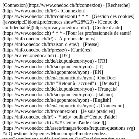
[Connexion](https://www.onedoc.ch/fr/connexion) - [Recherche]
(https://www.onedoc.ch/fr/) - [Connexion]
(https://www.onedoc.ch/fr/connexion) * * * - [Gestion des cookies]
(javascript:Didomi.preferences.show%28%29) - [Centre de
confidentialité](https://privacy.onedoc.ch/fr/) - [Centre d'aide]
(https://www.onedoc.ch) * * * - [Pour les professionnels de santé]
(https://info.onedoc.ch/fr/) - [À propos de nous]
(https://info.onedoc.ch/fr/raison-d-etre/) - [Presse]
(https://info.onedoc.ch/fr/presse/) - [Carrières]
(https://career.onedoc.ch/fr)
- [DE]
(https://www.onedoc.ch/de/akupunkteur/nyon) - [FR]
(https://www.onedoc.ch/fr/acupuncteur/nyon) - [IT]
(https://www.onedoc.ch/it/agopuntore/nyon) - [EN]
(https://www.onedoc.ch/en/acupuncturist/nyon) [OneDoc]
(https://www.onedoc.ch/fr/ "Retour à l'accueil") - [Deutsch]
(https://www.onedoc.ch/de/akupunkteur/nyon) - [Français]
(https://www.onedoc.ch/fr/acupuncteur/nyon) - [Italiano]
(https://www.onedoc.ch/it/agopuntore/nyon) - [English]
(https://www.onedoc.ch/en/acupuncturist/nyon)
- [Connexion]
(https://www.onedoc.ch/fr/connexion) - [Je suis praticien]
(https://info.onedoc.ch/fr/)
- [*help\_outline*Centre d'aide]
(https://www.onedoc.ch) #### Centre d'aide close ![]
(https://www.onedoc.ch/assets/images/icons/frequent-questions.svg)
## Questions fréquentes Mon comptePrendre rendez-