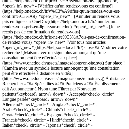
(https://help.onedoc.ch/fr/pr%C3%A9sentation-de-lapp-onedoc)
*open\_in\_new*
- [Vérifier qu'un rendez-vous est confirmé](https://help.onedoc.ch/fr/v%C3%A9rifier-quun-rendez-vous-est-confirm%C3%A9) *open\_in\_new* - [Annuler un rendez-vous pris en ligne sur OneDoc](https://help.onedoc.ch/fr/annuler-un-rendez-vous-pris-en-ligne-sur-onedoc) *open\_in\_new* - [Je ne reçois pas de confirmation de rendez-vous](https://help.onedoc.ch/fr/je-ne-re%C3%A7ois-pas-de-confirmation-de-rendez-vous) *open\_in\_new* [Voir tous nos articles *open\_in\_new*](https://help.onedoc.ch/fr/) close ## Modifier votre recherche ![Maison avec un signe plus annonçant qu’une consultation peut être effectuée sur place](https://www.onedoc.ch/assets/images/icons/on-site.svg) Sur place ![Caméra avec un symbole lecture annonçant qu’une consultation peut être effectuée à distance en vidéo](https://www.onedoc.ch/assets/images/icons/remote.svg) À distance Rechercher #### Spécialités #### Praticiens #### Établissements edit Acupuncteur à Nyon tune Filtrer par Nouveaux patients*keyboard\_arrow\_down* - Acceptés*check\_circle* Langue parlée*keyboard\_arrow\_down* - Allemand*check\_circle* - Anglais*check\_circle* - Arabe*check\_circle* - Chinois*check\_circle* - Croate*check\_circle* - Espagnol*check\_circle* - Français*check\_circle* - Hindi*check\_circle* - Italien*check\_circle* - Japonais*check\_circle* - Letton*check\_circle* - Persan*check\_circle* - Polonais*check\_circle* - Portugais*check\_circle* - Russe*check\_circle* - Serbe*check\_circle* - Slovaque*check\_circle* - Tchèque*check\_circle* - Turc*check\_circle* - Vietnamien*check\_circle* Sexe*keyboard\_arrow\_down* - Femme*check\_circle* - Homme*check\_circle* Réseau*keyboard\_arrow\_down* - ASCA*check\_circle* - RME*check\_circle* - REMED*check\_circle* - NVS*check\_circle* - Medbase*check\_circle* - APTN*check\_circle* - Magellan*check\_circle* - Réseau Delta*check\_circle* Disponibilité*keyboard\_arrow\_down* - Disponible aujourdhui*check\_circle* - Dans les 3 prochains jours*check\_circle* - Dans les 7 prochains jours*check\_circle* - Dans les 14 prochains jours*check\_circle* # Acupuncture à Nyon: prenez rendez-vous en ligne aujourd'hui ## 7 résultats à Nyon [![Mme Sarah Candaux, acupunctrice à Nyon](https://assets.onedoc.ch/images/users/56589a6ed1fcbf619ca1a94e5c6695aa3c43f595a3fe124a95246f869d23ec2a-small.jpg "Mme Sarah Candaux, acupunctrice à Nyon")](https://www.onedoc.ch/fr/acupunctrice/nyon/pcwr3/sarah-candaux) ### [Mme Sarah Candaux](https://www.onedoc.ch/fr/acupunctrice/nyon/pcwr3/sarah-candaux) ![Badge indiquant un profil vérifié](https://www.onedoc.ch/assets/images/icons/checkmark.svg) Acupunctrice Sarah Candaux, Thérapeute en médecine chinoise Avenue Alfred Cortot 7F 1260 Nyon ![Mme Sarah Candaux est affiliée au réseau ASCA](https://assets.onedoc.ch/images/networks/logos/496d325fd4282f2f0a46197dd629fd16fcd2d324839e441a2a65aaa74df08a15-small.png)![Mme Sarah Candaux est affiliée au réseau RME](https://assets.onedoc.ch/images/networks/logos/a202aabd14cdddb5ff03205af2481fb805645ff903773c55a6c572d22f23762e-small.png) ![Icône patient avec un signe plus annonçant que le professionnel accepte de nouveaux patients](https://www.onedoc.ch/assets/images/icons/new-patients.svg)Accepte les nouveaux patients [Réserver un RDV](https://www.onedoc.ch/fr/acupunctrice/nyon/pcwr3/sarah-candaux) *chevron\_left* lun. 03 août *chevron\_right* Voir plus de rendez-vous *error\_outline* Une erreur s'est produite lors du chargement des disponibilités [Réessayer](https://www.onedoc.ch) [![Mme Julie Trinh, acupunctrice à Nyon](https://assets.onedoc.ch/images/users/bb15f50768e62889d37f30eeb57b9e32066b47061c34691ab64404965df9e82e-small.jpg "Mme Julie Trinh, acupunctrice à Nyon")](https://www.onedoc.ch/fr/acupunctrice/nyon/pysf/julie-trinh) ### [Mme Julie Trinh](https://www.onedoc.ch/fr/acupunctrice/nyon/pysf/julie-trinh) ![Badge indiquant un profil vérifié](https://www.onedoc.ch/assets/images/icons/checkmark.svg) Acupunctrice Cabinet AcuCare de Julie Trinh Route de Divonne 44 1260 Nyon ![Mme Julie Trinh est affiliée au réseau ASCA](https://assets.onedoc.ch/images/networks/logos/496d325fd4282f2f0a46197dd629fd16fcd2d324839e441a2a65aaa74df08a15-small.png)![Mme Julie Trinh est affiliée au réseau RME](https://assets.onedoc.ch/images/networks/logos/a202aabd14cdddb5ff03205af2481fb805645ff903773c55a6c572d22f23762e-small.png)![Mme Julie Trinh est affiliée au réseau APTN](https://assets.onedoc.ch/images/networks/logos/acc17c8b8dc440ad01d2aa3030ef85b08b0379c84d0e86cfe5402c471516a0c9-small.png) ![Icône patient avec un signe plus annonçant que le professionnel accepte de nouveaux patients](https://www.onedoc.ch/assets/images/icons/new-patients.svg)Accepte les nouveaux patients [Réserver un RDV](https://www.onedoc.ch/fr/acupunctrice/nyon/pysf/julie-trinh) *chevron\_left* lun. 03 août *chevron\_right* Voir plus de rendez-vous *error\_outline* Une erreur s'est produite lors du chargement des disponibilités [Réessayer](https://www.onedoc.ch) [![M. Yogeet Kapoor, naturopathe en médecine Ayurvédique à Nyon](https://assets.onedoc.ch/images/users/f48adb625174b669d17cd85b066eaa12b2ebe524aa610a5cf8089cee4dd12374-small.jpg "M. Yogeet Kapoor, naturopathe en médecine Ayurvédique à Nyon")](https://www.onedoc.ch/fr/naturopathe-en-medecine-ayurvedique/nyon/pcjkd/yogeet-kapoor) ### [M. Yogeet Kapoor](https://www.onedoc.ch/fr/naturopathe-en-medecine-ayurvedique/nyon/pcjkd/yogeet-kapoor) ![Badge indiquant un profil vérifié](https://www.onedoc.ch/assets/images/icons/checkmark.svg) [Naturopathe en médecine Ayurvédique](https://www.onedoc.ch/fr/naturopathe-en-medecine-ayurvedique/nyon), Acupuncteur [Cabinet de thérapies L'essencce](https://www.onedoc.ch/fr/cabinet-de-groupe/nyon/e6by/cabinet-de-therapies-l-essencce) Rue Juste Olivier 1 1260 Nyon ![M. Yogeet Kapoor est affilié au réseau ASCA](https://assets.onedoc.ch/images/networks/logos/496d325fd4282f2f0a46197dd629fd16fcd2d324839e441a2a65aaa74df08a15-small.png)![M. Yogeet Kapoor est affilié au réseau RME](https://assets.onedoc.ch/images/networks/logos/a202aabd14cdddb5ff03205af2481fb805645ff903773c55a6c572d22f23762e-small.png) ![Icône patient avec un signe plus annonçant que le professionnel accepte de nouveaux patients](https://www.onedoc.ch/assets/images/icons/new-patients.svg)Accepte les nouveaux patients [Réserver un RDV](https://www.onedoc.ch/fr/naturopathe-en-medecine-ayurvedique/nyon/pcjkd/yogeet-kapoor) *chevron\_left* lun. 03 août *chevron\_right* Voir plus de rendez-vous *error\_outline* Une erreur s'est produite lors du chargement des disponibilités [Réessayer](https://www.onedoc.ch) [![M. Matthew Epps, naturopathe MTC DF à Nyon](https://assets.onedoc.ch/images/users/29baf96b9a445b8d10dbec985dc609cd0952e33b45c54d90d6ebdb46a8e1c85f-small.jpg "M. Matthew Epps, naturopathe MTC DF à Nyon")](https://www.onedoc.ch/fr/naturopathe-mtc-df/nyon/pcpza/matthew-epps) ### [M. Matthew Epps](https://www.onedoc.ch/fr/naturopathe-mtc-df/nyon/pcpza/matthew-epps) ![Badge indiquant un profil vérifié](https://www.onedoc.ch/assets/images/icons/checkmark.svg) [Naturopathe MTC DF](https://www.onedoc.ch/fr/naturopathe-mtc-df/nyon), Acupuncteur [L'Etoile, Espace Thérapeutique](https://www.onedoc.ch/fr/cabinet-medical/nyon/e9me/l-etoile-espace-therapeutique) Rue de la Gare 11 1260 Nyon ![M. Matthew Epps est affilié au réseau ASCA](https://assets.onedoc.ch/images/networks/logos/496d325fd4282f2f0a46197dd629fd16fcd2d324839e441a2a65aaa74df08a15-small.png)![M. Matthew Epps est affilié au réseau RME](https://assets.onedoc.ch/images/networks/logos/a202aabd14cdddb5ff03205af2481fb805645ff903773c55a6c572d22f23762e-small.png) ![Icône patient avec un signe plus annonçant que le professionnel accepte de nouveaux patients](https://www.onedoc.ch/assets/images/icons/new-patients.svg)Accepte les nouveaux patients [Réserver un RDV](https://www.onedoc.ch/fr/naturopathe-mtc-df/nyon/pcpza/matthew-epps) [![Dr. Didier Jolivet, acupuncteur à Nyon](https://assets.onedoc.ch/images/users/f0d048f0ed78c0c609780d742a13a8799e0ec7dc78fd7217df87115eff4a7300-small.png "Dr. Didier Jolivet, acupuncteur à Nyon")](https://www.onedoc.ch/fr/acupuncteur/nyon/pc271/dr-didier-jolivet) ### [Dr. Didier Jolivet](https://www.onedoc.ch/fr/acupuncteur/nyon/pc271/dr-didier-jolivet) ![Badge indiquant un profil vérifié](https://www.onedoc.ch/assets/images/icons/checkmark.svg) Acupuncteur [À domicile Nyon et environs](https://www.onedoc.ch/fr/cabinet-paramedical/nyon/ebe1p/a-domicile-nyon-et-environs) À votre domicile 1260 Nyon ![Dr. Didier Jolivet est affilié au réseau ASCA](https://assets.onedoc.ch/images/networks/logos/496d325fd4282f2f0a46197dd629fd16fcd2d324839e441a2a65aaa74df08a15-small.png)![Dr. Didier Jolivet est affilié au réseau RME](https://assets.onedoc.ch/images/networks/logos/a202aabd14cdddb5ff03205af2481fb805645ff903773c55a6c572d22f23762e-small.png) ![Icône patient avec un signe plus annonçant que le professionnel accepte de nouveaux patients](https://www.onedoc.ch/assets/images/icons/new-patients.svg)Accepte les nouveaux patients [Réserver un RDV](https://www.onedoc.ch/fr/acupuncteur/nyon/pc271/dr-didier-jolivet) [![Mme Alexia Seguy, acupunctrice à Nyon](https://assets.onedoc.ch/images/users/a544c6f14c9e20b49ba94912e269686205d998c1b339ef25339c5315932128bf-small.jpg "Mme Alexia Seguy, acupunctrice à Nyon")](https://www.onedoc.ch/fr/acupunctrice/nyon/pb430/alexia-seguy) ### [Mme Alexia Seguy](https://www.onedoc.ch/fr/acupunctrice/nyon/pb430/alexia-seguy) ![Badge indiquant un profil vérifié](https://www.onedoc.ch/assets/images/icons/checkmark.svg) Acupunctrice Cabinet d'acupuncture Avenue Alfred Cortot 7F 1260 Nyon ![Mme Alexia Seguy est affiliée au réseau ASCA](https://assets.onedoc.ch/images/networks/logos/496d325fd4282f2f0a46197dd629fd16fcd2d324839e441a2a65aaa74df08a15-small.png)![Mme Alexia Seguy est affiliée au réseau RME](https://assets.onedoc.ch/images/networks/logos/a202aabd14cdddb5ff03205af2481fb