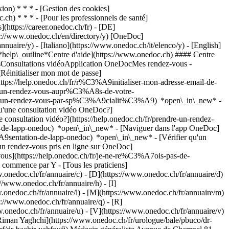
on) * * * - [Gestion des cookies]
ch) * * * - [Pour les professionnels de santé]
s](https://career.onedoc.ch/fr)
- [DE]
tps://www.onedoc.ch/en/directory/y) [OneDoc]
nuaire/y) - [Italiano](https://www.onedoc.ch/it/elenco/y) - [English]
[*help\_outline*Centre d'aide](https://www.onedoc.ch) #### Centre
ousConsultations vidéoApplication OneDocMes rendez-vous -
éinitialiser mon mot de passe]
ttps://help.onedoc.ch/fr/r%C3%A9initialiser-mon-adresse-email-de-
dre-un-rendez-vous-aupr%C3%A8s-de-votre-
dre-un-rendez-vous-par-sp%C3%A9cialit%C3%A9) *open\_in\_new* -
qu'une consultation vidéo OneDoc?]
nsultation vidéo?](https://help.onedoc.ch/fr/prendre-un-rendez-
de-lapp-onedoc) *open\_in\_new* - [Naviguer dans l'app OneDoc]
C3%A9sentation-de-lapp-onedoc) *open\_in\_new*
- [Vérifier qu'un rendez-vous est confirmé](https://help.onedoc.ch/fr/v%C3%A9rifier-quun-rendez-vous-est-confirm%C3%A9) *open\_in\_new* - [Annuler un rendez-vous pris en ligne sur OneDoc](https://help.onedoc.ch/fr/annuler-un-rendez-vous-pris-en-ligne-sur-onedoc) *open\_in\_new* - [Je ne reçois pas de confirmation de rendez-vous](https://help.onedoc.ch/fr/je-ne-re%C3%A7ois-pas-de-confirmation-de-rendez-vous) *open\_in\_new* [Voir tous nos articles *open\_in\_new*](https://help.onedoc.ch/fr/) # Praticiens dont le nom commence par Y - [Tous les praticiens](https://www.onedoc.ch/fr/annuaire) - [A](https://www.onedoc.ch/fr/annuaire/a) - [B](https://www.onedoc.ch/fr/annuaire/b) - [C](https://www.onedoc.ch/fr/annuaire/c) - [D](https://www.onedoc.ch/fr/annuaire/d) - [E](https://www.onedoc.ch/fr/annuaire/e) - [F](https://www.onedoc.ch/fr/annuaire/f) - [G](https://www.onedoc.ch/fr/annuaire/g) - [H](https://www.onedoc.ch/fr/annuaire/h) - [I](https://www.onedoc.ch/fr/annuaire/i) - [J](https://www.onedoc.ch/fr/annuaire/j) - [K](https://www.onedoc.ch/fr/annuaire/k) - [L](https://www.onedoc.ch/fr/annuaire/l) - [M](https://www.onedoc.ch/fr/annuaire/m) - [N](https://www.onedoc.ch/fr/annuaire/n) - [O](https://www.onedoc.ch/fr/annuaire/o) - [P](https://www.onedoc.ch/fr/annuaire/p) - [Q](https://www.onedoc.ch/fr/annuaire/q) - [R](https://www.onedoc.ch/fr/annuaire/r) - [S](https://www.onedoc.ch/fr/annuaire/s) - [T](https://www.onedoc.ch/fr/annuaire/t) - [U](https://www.onedoc.ch/fr/annuaire/u) - [V](https://www.onedoc.ch/fr/annuaire/v) - [W](https://www.onedoc.ch/fr/annuaire/w) - [X](https://www.onedoc.ch/fr/annuaire/x) - Y - [Z](https://www.onedoc.ch/fr/annuaire/z) [Dr. Riman Yaghchi](https://www.onedoc.ch/fr/urologue/bale/pbuco/dr-riman-yaghchi) Urologue Kleinriehenstrasse 30, 4058 Bâle [Dr. Bachir Yahfoufi](https://www.onedoc.ch/fr/medecin-generaliste/geneve/pchmf/dr-bachir-yahfoufi) Médecin généraliste Avenue de Champel 81, 1206 Genève [Dr. Amel Yahia](https://www.onedoc.ch/fr/endocrinologue-diabetologue/prilly/pcpy9/dr-amel-yahia) Endocrinologue / diabétologue Route de Renens 24, 1008 Prilly [M. Adam Yahiaoui](https://www.onedoc.ch/fr/physiotherapeute/geneve/pcyqh/adam-yahiaoui) Physiothérapeute Route de Malagnou 39, 1208 Genève [Dr. Faady Yahya](https://www.onedoc.ch/fr/ophtalmologue/bale/p2rt/dr-faady-yahya) Ophtalmologue Mittlere Strasse 91, 4031 Bâle [Dr. Mohammed Yahyaoui](https://www.onedoc.ch/fr/medecin-generaliste/villeneuve/pbhem/dr-mohammed-yahyaoui) Médecin généraliste Rue des Fortifications 8B, 1844 Villeneuve VD [Dr. Sidika Yakarisik Marrel](https://www.onedoc.ch/fr/chirurgienne/lachen/pbyyl/dr-sidika-yakarisik-marrel) Chirurgien Oberdorfstrasse 41, 8853 Lachen [Dr. Yakup H. Yakupoglu](https://www.onedoc.ch/fr/cardiologue/wetzikon/pbnsw/dr-yakup-h-yakupoglu) Cardiologue Spitalstrasse 66, 8620 Wetzikon [Dr. Ayla Yalamanoglu](https://www.onedoc.ch/fr/specialiste-en-medecine-interne-generale/zurich/pb2mu/dr-ayla-yalamanoglu) Spécialiste en médecine interne générale Rämistrasse 100, 8091 Zurich [Dr. med. Natalie Yaldizli](https://www.onedoc.ch/fr/specialiste-en-medecine-interne-generale/bale/p12n/dr-med-natalie-yaldizli) Spécialiste en médecine interne générale Centralbahnstrasse 3, 4051 Bâle [Dr. Özgür Yaldizli](https://www.onedoc.ch/fr/neurologue/bale/pbucp/dr-ozgur-yaldizli) Neurologue Petersgraben 4, 4031 Bâle [Dr. Amir Yamini](https://www.onedoc.ch/fr/psychiatre-pour-enfants-et-adolescents/weinfelden/pbf4n/dr-amir-yamini) Psychiatre (pour enfants et adolescents) Schützenstrasse 15, 8570 Weinfelden [Dr. Adeline Yamnahakki-Bossy](https://www.onedoc.ch/fr/psychiatre-pour-enfants-et-adolescents/rolle/pbg3e/dr-adeline-yamnahakki-bossy) Psychiatre (pour enfants et adolescents) Route de la Vallée 9, 1180 Rolle [Dr. Bashar Yanes](https://www.onedoc.ch/fr/cancerologue-radiotherapeute/la-chaux-de-fonds/pbyq6/dr-bashar-yanes) Cancérologue radiothérapeute Rue de Chasseral 20, 2300 La Chaux-de-Fonds [Dr. Carole Yanez-Carbonell](https://www.onedoc.ch/fr/psychiatre-pour-enfants-et-adolescents/meyrin/p756/dr-carole-yanez-carbonell) Psychiatre (pour enfants et adolescents) Rue de la Prulay 35, 1217 Meyrin [Dr. Carole Yanez-Carbonell](https://www.onedoc.ch/fr/psychiatre-pour-enfants-et-adolescents/meyrin/pcrcq/dr-carole-yanez-carbonell) Psychiatre (pour enfants et adolescents) Rue des Lattes 21b, 1217 Meyrin [Mme Xin Yang](https://www.onedoc.ch/fr/acupunctrice/geneve/pcdfz/xin-yang) Acupuncteur Rue Patru 2, 1205 Genève [Dr. med. Yikun Yang Tomm](https://www.onedoc.ch/fr/specialiste-en-medecine-interne-generale/uster/pcxtx/dr-med-yikun-yang-tomm) Spécialiste en médecine interne générale Bankstrasse 9, 8610 Uster [Dr. Gabriel Yanisse](https://www.onedoc.ch/fr/psychiatre/geneve/pcvw9/dr-gabriel-yanisse) Psychiatre Rue du Jura 1, 1201 Genève [Dr. med. Dimitar Yankov](https://www.onedoc.ch/fr/neurologue/bale/pc2ls/dr-med-dimitar-yankov) Neurologue Messeplatz 10, 4058 Bâle [M. Theodoros Yannacopoulos](https://www.onedoc.ch/fr/acupuncteur/zurich/pb6ck/theodoros-yannacopoulos) Acupuncteur Hugostrasse 2, 8050 Zurich [Dr. Georges Yanniotis](https://www.onedoc.ch/fr/psychiatre/geneve/pbqt/dr-georges-yanniotis) Psychiatre Place de la Taconnerie 10, 1204 Genève [Mme Fei Yan Vernez](https://www.onedoc.ch/fr/masseuse-classique/renens/pcxx2/fei-yan-vernez) Masseur classique Rue du Simplon 3, 1020 Renens [Dr. Mengistu Yared](https://www.onedoc.ch/fr/psychiatre/bienne/p42k/dr-mengistu-yared) Psychiatre Murtenstrasse 54, 2502 Bienne [Dr. Nuray Yarol](https://www.onedoc.ch/fr/cardiologue/gland/pxjv/dr-nuray-yarol) Cardiologue Allée du Communet 20, 1196 Gland [Dr. Michal Yaron](https://www.onedoc.ch/fr/gynecologue-obstetricienne/geneve/p758/dr-michal-yaron) Gynécologue obstétricien Boulevard de la Cluse 87, 1205 Genève [Dr. Marie-Louise Yasikoff Strub](https://www.onedoc.ch/fr/specialiste-en-medecine-interne-generale/riehen/p12o/dr-marie-louise-yasikoff-strub) Spécialiste en médecine interne générale Schützengasse 37, 4125 Riehen [Dr. Bünyamin Isa Yasmin](https://www.onedoc.ch/fr/psychiatre/langenthal/p42l/dr-bunyamin-isa-yasmin) Psychiatre Wiesenstrasse 39, 4900 Langenthal [Dr. Iryna Yastremska](https://www.onedoc.ch/fr/dermatologue/zurich/pb2mv/dr-iryna-yastremska) Dermatologue Gloriastrasse 31, 8091 Zurich [Dr. Murat Yavsan](https://www.onedoc.ch/fr/psychiatre/zollikon/pbnsx/dr-murat-yavsan) Psychiatre Bergstrasse 22, 8702 Zollikon [Prof. Nikhil Yawalkar](https://www.onedoc.ch/fr/allergologue-et-immunologue/berne/p42m/prof-nikhil-yawalkar) Allergologue et immunologue Freiburgstrasse 34, 3010 Berne [Dr. Roschanak Yazdanfar-Thiele](https://www.onedoc.ch/fr/medecin-generaliste/diegten/p07c/dr-roschanak-yazdanfar-thiele) Médecin généraliste Hauptstrasse 41, 4457 Diegten [Mme Beilei Ye](https://www.onedoc.ch/fr/masseuse-therapeutique/lausanne/pcomf/beilei-ye) Masseur thérapeutique Chemin Aimé-Steinlen 10, 1004 Lausanne [Mme Beilei Ye](https://www.onedoc.ch/fr/masseuse-therapeutique/oulens-sous-echallens/pcr85/beilei-ye) Masseur thérapeutique Chemin sur le Gor 1, 1377 Oulens-sous-Echallens [Dr. Debra Yebio](https://www.onedoc.ch/fr/medecin-dentiste/vernier/pcvab/dr-debra-yebio) Médecin-dentiste Avenue de l'Etang 71, 1219 Vernier [Dr. Debra Yebio](https://www.onedoc.ch/fr/medecin-dentiste/geneve/pczjn/dr-debra-yebio) Médecin-dentiste Rue de Lyon 87, 1203 Genève [Dr. Haydée Yechouroun Blatti](https://www.onedoc.ch/fr/psychiatre-pour-enfants-et-adolescents/lausanne/pbg3f/dr-haydee-yechouroun-blatti) Psychiatre (pour enfants et adolescents) Avenue de la Chablière 5, 1004 Lausanne [Dr. Cécile Yeddes-Rossier](https://www.onedoc.ch/fr/psychiatre/nyon/piwc/dr-cecile-yeddes-rossier) Psychiatre Rue Delafléchère 15, 1260 Nyon [Dr. Aurélie Yekpe](https://www.onedoc.ch/fr/gynecologue-obstetricienne/berne/p36d/dr-aurelie-yekpe) Gynécologue obstétricien Schänzlihalde 11, 3013 Berne [Dr. Aurélie Yekpe](https://www.onedoc.ch/fr/gynecologue-obstetricienne/berne/p36e/dr-aurelie-yekpe) Gynécologue obstétricien Parkterrasse 10, 3012 Berne [Dr. Aurelie Yepke](https://www.onedoc.ch/fr/gynecologue-obstetricienne/berne/pcsxe/dr-aurelie-yepke) Gynécologue obstétricien Parkterrasse 10, 3012 Berne [Dr. Margot Yerly](https://www.onedoc.ch/fr/pediatre/riaz/pbwas/dr-margot-yerly) Pédiatre Rue de l'Hôpital 9, 1632 Riaz [Dr. Margot Yerly](https://www.onedoc.ch/fr/pediatre/avry/p6up/dr-margot-yerly) Pédiatre Impasse de Cheiry 2, 1754 Avry [Dr. Patrick Yerly](https://www.onedoc.ch/fr/cardiologue/lausanne/pb1gj/dr-patrick-yerly) Cardiologue Rue du Bugnon 46, 1011 Lausanne [Dr. Ghislaine Yerly-Liebhauser](https://www.onedoc.ch/fr/specialiste-en-medecine-interne-generale/sion/pbit1/dr-ghislaine-yerly-liebhauser) Spécialiste en médecine interne générale Rue de la Dent-Blanche 8, 1950 Sion [Dr. Estelle Yersin](https://www.onedoc.ch/fr/pneumologue/lausanne/pb1bc/dr-estelle-yersin) Pneumologue Rue du Bugnon 46, 1011 Lausanne [M. Gilles Yersin](https://www.onedoc.ch/fr/physiotherapeute/montreux/pcqy3/gilles-yersin) Physiothérapeute Avenue des Alpes 74, 1820 Montreux [Mme Tifany Yersin](https://www.onedoc.ch/fr/masseuse-therapeutique/cossonay/pcoqa/tifany-yersin) Masseur thérapeutique Petite rue 3, 1304 Cossonay [Dr. Marie Yersin Engelberger](https://www.onedoc.ch/fr/specialiste-en-medecine-interne-generale/lausanne/pbg3i/dr-marie-yersin-engelberger) Spécialiste en médecine interne générale Avenue Georgette 6, 1003 Lausanne [Dr. Atilla Yesil](https://www.onedoc.ch/fr/gynecologue-obstetricien/rheinfelden/pstb/dr-atilla-yesil) Gynécologue obstétricien Zürcherstrasse 20, 4310 Rheinfelden [Dr. Cem Yetimoglu](https://www.onedoc.ch/fr/neurochirurgien/saint-gall/pbzxo/dr-cem-yetimoglu) Neurochirurgien Rorschacher Strasse 95, 9007 Saint-Gall [Mme Denise Yezid-Ramseier](https://www.onedoc.ch/fr/physiotherapeute-pediatrique/corsier-sur-vevey/pox