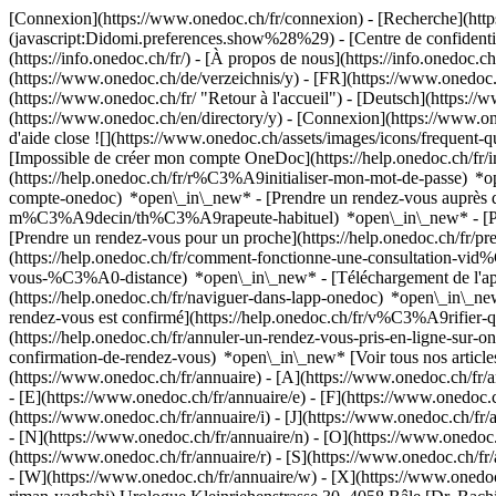
[Connexion](https://www.onedoc.ch/fr/connexion) - [Recherche](https
(javascript:Didomi.preferences.show%28%29) - [Centre de confidentiali
(https://info.onedoc.ch/fr/) - [À propos de nous](https://info.onedoc.ch/
(https://www.onedoc.ch/de/verzeichnis/y) - [FR](https://www.onedoc.
(https://www.onedoc.ch/fr/ "Retour à l'accueil") - [Deutsch](https://w
(https://www.onedoc.ch/en/directory/y)
- [Connexion](https://www.oned
d'aide close ![](https://www.onedoc.ch/assets/images/icons/frequen
[Impossible de créer mon compte OneDoc](https://help.onedoc.ch/f
(https://help.onedoc.ch/fr/r%C3%A9initialiser-mon-mot-de-passe) *o
compte-onedoc) *open\_in\_new*
- [Prendre un rendez-vous auprès 
m%C3%A9decin/th%C3%A9rapeute-habituel) *open\_in\_new* - [Pren
[Prendre un rendez-vous pour un proche](https://help.onedoc.ch/fr
(https://help.onedoc.ch/fr/comment-fonctionne-une-consultation-vid
vous-%C3%A0-distance) *open\_in\_new*
- [Téléchargement de l
(https://help.onedoc.ch/fr/naviguer-dans-lapp-onedoc) *open\_in\_