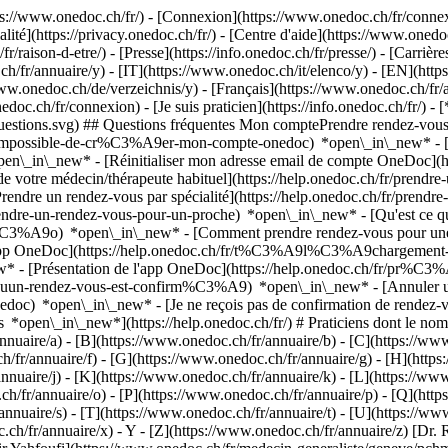
://www.onedoc.ch/fr/) - [Connexion](https://www.onedoc.ch/fr/connexi
té](https://privacy.onedoc.ch/fr/) - [Centre d'aide](https://www.onedoc.
fr/raison-d-etre/) - [Presse](https://info.onedoc.ch/fr/presse/) - [Carrière
ch/fr/annuaire/y) - [IT](https://www.onedoc.ch/it/elenco/y) - [EN](ht
ww.onedoc.ch/de/verzeichnis/y) - [Français](https://www.onedoc.ch/fr/an
oc.ch/fr/connexion) - [Je suis praticien](https://info.onedoc.ch/fr/)
- 
t-questions.svg) ## Questions fréquentes Mon comptePrendre rendez-v
r/impossible-de-cr%C3%A9er-mon-compte-onedoc) *open\_in\_new* - [R
pen\_in\_new* - [Réinitialiser mon adresse email de compte OneDoc](h
de votre médecin/thérapeute habituel](https://help.onedoc.ch/fr/pren
dre un rendez-vous par spécialité](https://help.onedoc.ch/fr/pren
/prendre-un-rendez-vous-pour-un-proche) *open\_in\_new*
- [Qu'est ce 
%C3%A9o) *open\_in\_new* - [Comment prendre rendez-vous pour une co
'app OneDoc](https://help.onedoc.ch/fr/t%C3%A9l%C3%A9chargement-
new* - [Présentation de l'app OneDoc](https://help.onedoc.ch/fr/pr%