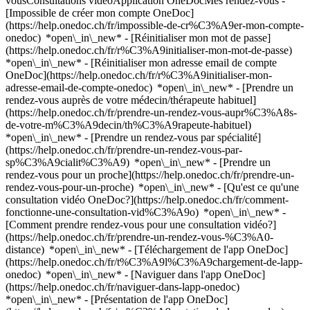
vousConsultations vidéoApplication OneDocMes rendez-vous -
[Impossible de créer mon compte OneDoc]
(https://help.onedoc.ch/fr/impossible-de-cr%C3%A9er-mon-compte-
onedoc) *open\_in\_new* - [Réinitialiser mon mot de passe]
(https://help.onedoc.ch/fr/r%C3%A9initialiser-mon-mot-de-passe)
*open\_in\_new* - [Réinitialiser mon adresse email de compte
OneDoc](https://help.onedoc.ch/fr/r%C3%A9initialiser-mon-
adresse-email-de-compte-onedoc) *open\_in\_new*
- [Prendre un
rendez-vous auprès de votre médecin/thérapeute habituel]
(https://help.onedoc.ch/fr/prendre-un-rendez-vous-aupr%C3%A8s-
de-votre-m%C3%A9decin/th%C3%A9rapeute-habituel)
*open\_in\_new* - [Prendre un rendez-vous par spécialité]
(https://help.onedoc.ch/fr/prendre-un-rendez-vous-par-
sp%C3%A9cialit%C3%A9) *open\_in\_new* - [Prendre un
rendez-vous pour un proche](https://help.onedoc.ch/fr/prendre-un-
rendez-vous-pour-un-proche) *open\_in\_new*
- [Qu'est ce qu'une
consultation vidéo OneDoc?](https://help.onedoc.ch/fr/comment-
fonctionne-une-consultation-vid%C3%A9o) *open\_in\_new* -
[Comment prendre rendez-vous pour une consultation vidéo?]
(https://help.onedoc.ch/fr/prendre-un-rendez-vous-%C3%A0-
distance) *open\_in\_new*
- [Téléchargement de l'app OneDoc]
(https://help.onedoc.ch/fr/t%C3%A9l%C3%A9chargement-de-lapp-
onedoc) *open\_in\_new* - [Naviguer dans l'app OneDoc]
(https://help.onedoc.ch/fr/naviguer-dans-lapp-onedoc)
*open\_in\_new* - [Présentation de l'app OneDoc]