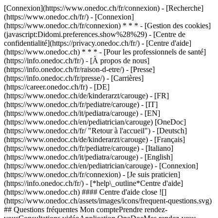
[Connexion](https://www.onedoc.ch/fr/connexion) - [Recherche]
(https://www.onedoc.ch/fr/) - [Connexion]
(https://www.onedoc.ch/fr/connexion) * * * - [Gestion des cookies]
(javascript:Didomi.preferences.show%28%29) - [Centre de
confidentialité](https://privacy.onedoc.ch/fr/) - [Centre d'aide]
(https://www.onedoc.ch) * * * - [Pour les professionnels de santé]
(https://info.onedoc.ch/fr/) - [À propos de nous]
(https://info.onedoc.ch/fr/raison-d-etre/) - [Presse]
(https://info.onedoc.ch/fr/presse/) - [Carrières]
(https://career.onedoc.ch/fr)
- [DE]
(https://www.onedoc.ch/de/kinderarzt/carouge) - [FR]
(https://www.onedoc.ch/fr/pediatre/carouge) - [IT]
(https://www.onedoc.ch/it/pediatra/carouge) - [EN]
(https://www.onedoc.ch/en/pediatrician/carouge) [OneDoc]
(https://www.onedoc.ch/fr/ "Retour à l'accueil") - [Deutsch]
(https://www.onedoc.ch/de/kinderarzt/carouge) - [Français]
(https://www.onedoc.ch/fr/pediatre/carouge) - [Italiano]
(https://www.onedoc.ch/it/pediatra/carouge) - [English]
(https://www.onedoc.ch/en/pediatrician/carouge)
- [Connexion]
(https://www.onedoc.ch/fr/connexion) - [Je suis praticien]
(https://info.onedoc.ch/fr/)
- [*help\_outline*Centre d'aide]
(https://www.onedoc.ch) #### Centre d'aide close ![]
(https://www.onedoc.ch/assets/images/icons/frequent-questions.svg)
## Questions fréquentes Mon comptePrendre rendez-