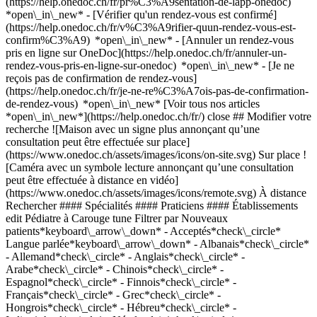
(https://help.onedoc.ch/fr/pr%C3%A9sentation-de-lapp-onedoc)
*open\_in\_new*
- [Vérifier qu'un rendez-vous est confirmé](https://help.onedoc.ch/fr/v%C3%A9rifier-quun-rendez-vous-est-confirm%C3%A9) *open\_in\_new* - [Annuler un rendez-vous pris en ligne sur OneDoc](https://help.onedoc.ch/fr/annuler-un-rendez-vous-pris-en-ligne-sur-onedoc) *open\_in\_new* - [Je ne reçois pas de confirmation de rendez-vous](https://help.onedoc.ch/fr/je-ne-re%C3%A7ois-pas-de-confirmation-de-rendez-vous) *open\_in\_new* [Voir tous nos articles *open\_in\_new*](https://help.onedoc.ch/fr/) close ## Modifier votre recherche ![Maison avec un signe plus annonçant qu’une consultation peut être effectuée sur place](https://www.onedoc.ch/assets/images/icons/on-site.svg) Sur place ![Caméra avec un symbole lecture annonçant qu’une consultation peut être effectuée à distance en vidéo](https://www.onedoc.ch/assets/images/icons/remote.svg) À distance Rechercher #### Spécialités #### Praticiens #### Établissements edit Pédiatre à Carouge tune Filtrer par Nouveaux patients*keyboard\_arrow\_down* - Acceptés*check\_circle* Langue parlée*keyboard\_arrow\_down* - Albanais*check\_circle* - Allemand*check\_circle* - Anglais*check\_circle* - Arabe*check\_circle* - Chinois*check\_circle* - Espagnol*check\_circle* - Finnois*check\_circle* - Français*check\_circle* - Grec*check\_circle* - Hongrois*check\_circle* - Hébreu*check\_circle* - Italien*check\_circle* - Néerlandais*check\_circle* - Polonais*check\_circle* - Portugais*check\_circle* - Roumain*check\_circle* - Russe*check\_circle* - Serbe*check\_circle* - Suédois*check\_circle* - Tchèque*check\_circle* - Turc*check\_circle* - Vietnamien*check\_circle* Sexe*keyboard\_arrow\_down* - Femme*check\_circle* - Homme*check\_circle* Réseau*keyboard\_arrow\_down* - Hirslanden*check\_circle* - Réseau des Pédiatres Genevois*check\_circle* - Magellan*check\_circle* - Réseau Delta*check\_circle* Disponibilité*keyboard\_arrow\_down* - Disponible aujourdhui*check\_circle* - Dans les 3 prochains jours*check\_circle* - Dans les 7 prochains jours*check\_circle* - Dans les 14 prochains jours*check\_circle* # Pédiatre à Carouge: prenez rendez-vous en ligne aujourd'hui ## 9 résultats à Carouge [![Dr. Sophie Guillot, pédiatre à Carouge](https://assets.onedoc.ch/images/users/e2caf8476d3066289f402742266276b7ef9e093d031980444c9de658038229db-small.jpg "Dr. Sophie Guillot, pédiatre à Carouge")](https://www.onedoc.ch/fr/pediatre/carouge/pb54p/dr-sophie-guillot) ### [Dr. Sophie Guillot](https://www.onedoc.ch/fr/pediatre/carouge/pb54p/dr-sophie-guillot) ![Badge indiquant un profil vérifié](https://www.onedoc.ch/assets/images/icons/checkmark.svg) Pédiatre [Clinique de Carouge](https://www.onedoc.ch/fr/centre-medical/carouge/ezw/clinique-de-carouge) Avenue Cardinal-Mermillod 1 1227 Carouge ![Icône patient avec un signe moins annonçant que le professionnel n’accepte pas de nouveaux patients](https://www.onedoc.ch/assets/images/icons/no-new-patients.svg)N'accepte pas de nouveaux patients [Réserver un RDV](https://www.onedoc.ch/fr/pediatre/carouge/pb54p/dr-sophie-guillot) Expertises:[Vaccination Papillomavirus Humain (HPV)](https://www.onedoc.ch/fr/vaccination-papillomavirus-humain-hpv/carouge)Voir plus *chevron\_left* mar. 04 août *chevron\_right* Voir plus de rendez-vous *error\_outline* Une erreur s'est produite lors du chargement des disponibilités [Réessayer](https://www.onedoc.ch) Expertises:[Vaccination Papillomavirus Humain (HPV)](https://www.onedoc.ch/fr/vaccination-papillomavirus-humain-hpv/carouge)Voir plus [![Dr. Jacques Paley, pédiatre à Carouge](https://assets.onedoc.ch/images/users/407447ba0618decd07658ae097b473b905853f11795e24efa12d415be843ee6f-small.jpg "Dr. Jacques Paley, pédiatre à Carouge")](https://www.onedoc.ch/fr/pediatre/carouge/pxxm/dr-jacques-paley) ### [Dr. Jacques Paley](https://www.onedoc.ch/fr/pediatre/carouge/pxxm/dr-jacques-paley) ![Badge indiquant un profil vérifié](https://www.onedoc.ch/assets/images/icons/checkmark.svg) Pédiatre Cabinet Dr Paley Avenue Cardinal-Mermillod 1 1227 Carouge ![Dr. Jacques Paley est affilié au réseau Réseau des Pédiatres Genevois](https://assets.onedoc.ch/images/networks/logos/b51fb3c5db4e0e48bb0ac0066920414484034feac711aeac97b1d3031bd6949a-small.png) ![Icône patient avec un signe plus annonçant que le professionnel accepte de nouveaux patients](https://www.onedoc.ch/assets/images/icons/new-patients.svg)Accepte les nouveaux patients [Réserver un RDV](https://www.onedoc.ch/fr/pediatre/carouge/pxxm/dr-jacques-paley) *chevron\_left* mar. 04 août *chevron\_right* Voir plus de rendez-vous *error\_outline* Une erreur s'est produite lors du chargement des disponibilités [Réessayer](https://www.onedoc.ch) [![Dr. Céline Colomb, pédiatre à Carouge](https://assets.onedoc.ch/images/users/a6927387e016ac2eccd73caf01378f57ba42635d8c45cae60beb178466c844e1-small.jpg "Dr. Céline Colomb, pédiatre à Carouge")](https://www.onedoc.ch/fr/pediatre/carouge/pcmlb/dr-celine-colomb) ### [Dr. Céline Colomb](https://www.onedoc.ch/fr/pediatre/carouge/pcmlb/dr-celine-colomb) ![Badge indiquant un profil vérifié](https://www.onedoc.ch/assets/images/icons/checkmark.svg) Pédiatre [Clinique de Carouge](https://www.onedoc.ch/fr/centre-medical/carouge/ezw/clinique-de-carouge) Avenue Cardinal-Mermillod 1 1227 Carouge ![Icône patient avec un signe plus annonçant que le professionnel accepte de nouveaux patients](https://www.onedoc.ch/assets/images/icons/new-patients.svg)Accepte les nouveaux patients [Réserver un RDV](https://www.onedoc.ch/fr/pediatre/carouge/pcmlb/dr-celine-colomb) *chevron\_left* mar. 04 août *chevron\_right* Voir plus de rendez-vous *error\_outline* Une erreur s'est produite lors du chargement des disponibilités [Réessayer](https://www.onedoc.ch) [![Dr. Christina Maneff, pédiatre à Carouge](https://assets.onedoc.ch/images/users/10489e7e8ab4b5ef15ca688b1363373612fa3d1517029870ee41b68b44c46ec5-small.jpg "Dr. Christina Maneff, pédiatre à Carouge")](https://www.onedoc.ch/fr/pediatre/carouge/pctfm/dr-christina-maneff) ### [Dr. Christina Maneff](https://www.onedoc.ch/fr/pediatre/carouge/pctfm/dr-christina-maneff) ![Badge indiquant un profil vérifié](https://www.onedoc.ch/assets/images/icons/checkmark.svg) Pédiatre [Cabinet de pédiatrie Dre Brun / Dre Buerge Edwards](https://www.onedoc.ch/fr/cabinet-de-groupe/carouge/em1/cabinet-de-pediatrie-dre-brun-dre-buerge-edwards) Clos de la Fonderie 19 1227 Carouge ![Icône patient avec un signe plus annonçant que le professionnel accepte de nouveaux patients](https://www.onedoc.ch/assets/images/icons/new-patients.svg)Accepte les nouveaux patients [Réserver un RDV](https://www.onedoc.ch/fr/pediatre/carouge/pctfm/dr-christina-maneff) Expertises:[Vaccination Papillomavirus Humain (HPV)](https://www.onedoc.ch/fr/vaccination-papillomavirus-humain-hpv/carouge)Voir plus Expertises:[Vaccination Papillomavirus Humain (HPV)](https://www.onedoc.ch/fr/vaccination-papillomavirus-humain-hpv/carouge)Voir plus [![Dr. med. Alexander Seiz, pédiatre à Carouge](https://assets.onedoc.ch/images/users/5dd55e9ec86c521ae221d314d68aebe42a9380f5d269730ecec6e5ce24b459d5-small.png "Dr. med. Alexander Seiz, pédiatre à Carouge")](https://www.onedoc.ch/fr/pediatre/carouge/pxol/dr-med-alexander-seiz) ### [Dr. med. Alexander Seiz](https://www.onedoc.ch/fr/pediatre/carouge/pxol/dr-med-alexander-seiz) ![Badge indiquant un profil vérifié](https://www.onedoc.ch/assets/images/icons/checkmark.svg) Pédiatre [Centre Médical des Acacias](https://www.onedoc.ch/fr/centre-medical/carouge/ees2/centre-medical-des-acacias) Rue des Epinettes 19 1227 Carouge ![Dr. med. Alexander Seiz est affilié au réseau Réseau Delta](https://assets.onedoc.ch/images/networks/logos/bc7306ac026c686f85d463e96b3cb0053f7de03c9f7a5fae3aa7114a276838ea-small.png) ![Icône patient avec un signe plus annonçant que le professionnel accepte de nouveaux patients](https://www.onedoc.ch/assets/images/icons/new-patients.svg)Accepte les nouveaux patients [Réserver un RDV](https://www.onedoc.ch/fr/pediatre/carouge/pxol/dr-med-alexander-seiz) Expertises:[Vaccination Papillomavirus Humain (HPV)](https://www.onedoc.ch/fr/vaccination-papillomavirus-humain-hpv/carouge), [Varicelle](https://www.onedoc.ch/fr/varicelle/carouge), [Suivi de grossesse](https://www.onedoc.ch/fr/suivi-de-grossesse/carouge), [Vaccination des enfants | Vaccination des nouveau-nés | Conseils de vaccination pédiatrique](https://www.onedoc.ch/fr/vaccination-des-enfants-vaccination-des-nouveau-nes-conseils-de-vaccination-pediatrique/carouge)Voir plus Expertises:[Vaccination Papillomavirus Humain (HPV)](https://www.onedoc.ch/fr/vaccination-papillomavirus-humain-hpv/carouge), [Varicelle](https://www.onedoc.ch/fr/varicelle/carouge), [Suivi de grossesse](https://www.onedoc.ch/fr/suivi-de-grossesse/carouge), [Vaccination des enfants | Vaccination des nouveau-nés | Conseils de vaccination pédiatrique](https://www.onedoc.ch/fr/vaccination-des-enfants-vaccination-des-nouveau-nes-conseils-de-vaccination-pediatrique/carouge)Voir plus [![Dr. Nathalie Brun, pédiatre à Carouge](https://www.onedoc.ch/assets/images/female.png "Dr. Nathalie Brun, pédiatre à Carouge")](https://www.onedoc.ch/fr/pediatre/carouge/pnb/dr-nathalie-brun) ### [Dr. Nathalie Brun](https://www.onedoc.ch/fr/pediatre/carouge/pnb/dr-nathalie-brun) Pédiatre [Cabinet de pédiatrie Dre Brun / Dre Buerge Edwards](https://www.onedoc.ch/fr/cabinet-de-groupe/carouge/em1/cabinet-de-pediatrie-dre-brun-dre-buerge-edwards) Clos de la Fonderie 19 1227 Carouge ![Icône patient avec un signe moins annonçant que le professionnel n’accepte pas de nouveaux patients](https://www.onedoc.ch/assets/images/icons/no-new-patients.svg)N'accepte pas de nouveaux patients [Réserver un RDV](https://www.onedoc.ch/fr/pediatre/carouge/pnb/dr-nathalie-brun) Expertises:[Vaccination Papillomavirus Humain (HPV)](https://www.onedoc.ch/fr/vaccination-papillomavirus-humain-hpv/carouge)Voir plus Expertises:[Vaccination P