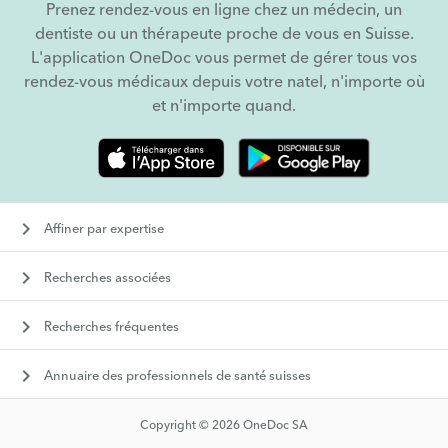
Prenez rendez-vous en ligne chez un médecin, un
dentiste ou un thérapeute proche de vous en Suisse.
L'application OneDoc vous permet de gérer tous vos
rendez-vous médicaux depuis votre natel, n'importe où
et n'importe quand.
keyboard_arrow_right
Affiner par expertise
keyboard_arrow_right
Recherches associées
keyboard_arrow_right
Recherches fréquentes
keyboard_arrow_right
Annuaire des professionnels de santé suisses
Copyright © 2026 OneDoc SA