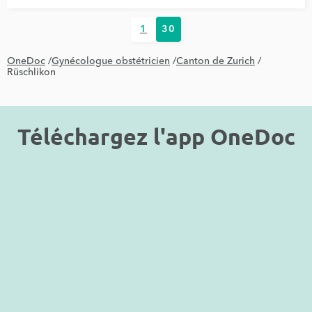
1
30
OneDoc
/
Gynécologue obstétricien
/
Canton de Zurich
/
Rüschlikon
Téléchargez l'app OneDoc