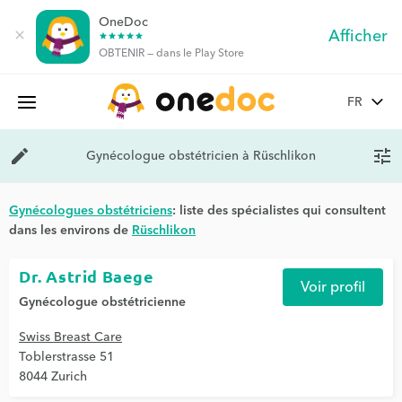
OneDoc
Afficher
close
star
star
star
star
star
OBTENIR — dans le Play Store
OneDoc
edit
Gynécologue obstétricien à Rüschlikon
tune
Gynécologues obstétriciens
: liste des spécialistes qui consultent
dans les environs de
Rüschlikon
Dr. Astrid Baege
Voir profil
Gynécologue obstétricienne
Swiss Breast Care
Toblerstrasse 51
8044 Zurich