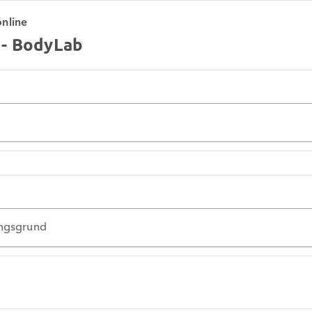
online
 - BodyLab
ungsgrund