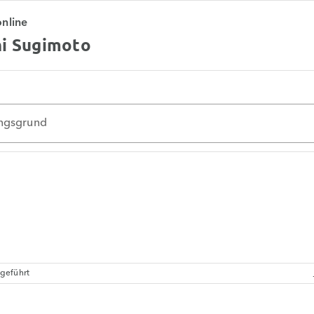
online
hi Sugimoto
ungsgrund
geführt