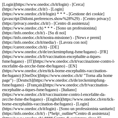
[Login](https://www.onedoc.ch/it/login) - [Cerca]
(https://www.onedoc.ch/it/) - [Login]
(https://www.onedoc.ch/it/login) * * * - [Gestione dei cookie]
(javascript:Didomi.preferences.show%28%29) - [Centro privacy]
(https://privacy.onedoc.ch/it/) - [Centro di assistenza]
(https://www.onedoc.ch) * * * - [Sono un professionista]
(https://info.onedoc.ch/it/) - [Su di noi]
(https://info.onedoc.ch/it/nostra-missione/) - [News e premi]
(https://info.onedoc.ch/it/media/) - [Lavora con noi]
(https://career.onedoc.ch/it)
- [DE]
(https://www.onedoc.ch/de/zeckenimpfung-fsme/lugano) - [FR]
(https://www.onedoc.ch/fr/vaccination-encephalite-a-tiques-
fsme/lugano) - [IT](https://www.onedoc.ch/it/vaccinazione-contro-l-
encefalite-da-zecche-fsme-tbe/lugano) - [EN]
(https://www.onedoc.ch/en/tick-borne-encephalitis-vaccination-
tbe/lugano) [OneDoc](https://www.onedoc.ch/it/ "Torna alla home
page") - [Deutsch](https://www.onedoc.ch/de/zeckenimpfung-
fsme/lugano) - [Français](https://www.onedoc.ch/fr/vaccination-
encephalite-a-tiques-fsme/lugano) - [Italiano]
(https://www.onedoc.ch/it/vaccinazione-contro-l-encefalite-da-
zecche-fsme-tbe/lugano) - [English](https://www.onedoc.ch/en/tick-
borne-encephalitis-vaccination-tbe/lugano)
- [Login]
(https://www.onedoc.ch/it/login) - [Sono un professionista sanitario]
(https://info.onedoc.ch/it/)
- [*help\_outline*Centro di assistenza]