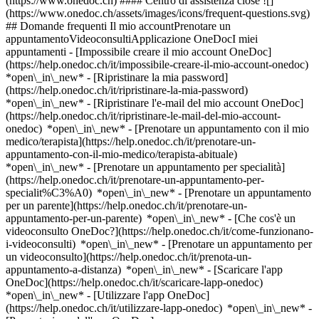
(https://www.onedoc.ch) #### Centro di assistenza close ![]
(https://www.onedoc.ch/assets/images/icons/frequent-questions.svg)
## Domande frequenti Il mio accountPrenotare un
appuntamentoVideoconsultiApplicazione OneDocI miei
appuntamenti - [Impossibile creare il mio account OneDoc]
(https://help.onedoc.ch/it/impossibile-creare-il-mio-account-onedoc)
*open\_in\_new* - [Ripristinare la mia password]
(https://help.onedoc.ch/it/ripristinare-la-mia-password)
*open\_in\_new* - [Ripristinare l'e-mail del mio account OneDoc]
(https://help.onedoc.ch/it/ripristinare-le-mail-del-mio-account-
onedoc) *open\_in\_new*
- [Prenotare un appuntamento con il mio
medico/terapista](https://help.onedoc.ch/it/prenotare-un-
appuntamento-con-il-mio-medico/terapista-abituale)
*open\_in\_new* - [Prenotare un appuntamento per specialità]
(https://help.onedoc.ch/it/prenotare-un-appuntamento-per-
specialit%C3%A0) *open\_in\_new* - [Prenotare un appuntamento
per un parente](https://help.onedoc.ch/it/prenotare-un-
appuntamento-per-un-parente) *open\_in\_new*
- [Che cos'è un
videoconsulto OneDoc?](https://help.onedoc.ch/it/come-funzionano-
i-videoconsulti) *open\_in\_new* - [Prenotare un appuntamento per
un videoconsulto](https://help.onedoc.ch/it/prenota-un-
appuntamento-a-distanza) *open\_in\_new*
- [Scaricare l'app
OneDoc](https://help.onedoc.ch/it/scaricare-lapp-onedoc)
*open\_in\_new* - [Utilizzare l'app OneDoc]
(https://help.onedoc.ch/it/utilizzare-lapp-onedoc) *open\_in\_new* -