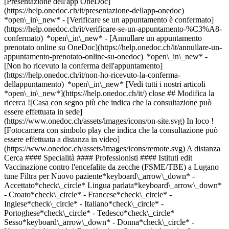
[Presentazione dell'app OneDoc]
(https://help.onedoc.ch/it/presentazione-dellapp-onedoc)
*open\_in\_new*
- [Verificare se un appuntamento è confermato](https://help.onedoc.ch/it/verificare-se-un-appuntamento-%C3%A8-confermato) *open\_in\_new* - [Annullare un appuntamento prenotato online su OneDoc](https://help.onedoc.ch/it/annullare-un-appuntamento-prenotato-online-su-onedoc) *open\_in\_new* - [Non ho ricevuto la conferma dell'appuntamento](https://help.onedoc.ch/it/non-ho-ricevuto-la-conferma-dellappuntamento) *open\_in\_new* [Vedi tutti i nostri articoli *open\_in\_new*](https://help.onedoc.ch/it/) close ## Modifica la ricerca ![Casa con segno più che indica che la consultazione può essere effettuata in sede](https://www.onedoc.ch/assets/images/icons/on-site.svg) In loco ![Fotocamera con simbolo play che indica che la consultazione può essere effettuata a distanza in video](https://www.onedoc.ch/assets/images/icons/remote.svg) A distanza Cerca #### Specialità #### Professionisti #### Istituti edit Vaccinazione contro l'encefalite da zecche (FSME/TBE) a Lugano tune Filtra per Nuovo paziente*keyboard\_arrow\_down* - Accettato*check\_circle* Lingua parlata*keyboard\_arrow\_down* - Croato*check\_circle* - Francese*check\_circle* - Inglese*check\_circle* - Italiano*check\_circle* - Portoghese*check\_circle* - Tedesco*check\_circle* Sesso*keyboard\_arrow\_down* - Donna*check\_circle* - Uomo*check\_circle* Rete*keyboard\_arrow\_down* - Sun Store*check\_circle* - Amavita*check\_circle* - Coop Vitality*check\_circle* Disponibilità*keyboard\_arrow\_down* - Disponibile oggi*check\_circle* - Entro i prossimi 3 giorni*check\_circle* - Entro i prossimi 7 giorni*check\_circle* - Entro i prossimi 14 giorni*check\_circle* # __Vaccinazione contro l'encefalite da zecche (FSME/TBE)__ a __Lugano__: prenota il tuo appuntamento online oggi ## 4 risultati a Lugano [![Sun Store Lugano Peri, farmacia a Lugano](https://assets.onedoc.ch/images/entities/ea429f69741ea045abb1c1a2c171560c4adac29be7f21c16de8030c08f5afa0e-small.png "Sun Store Lugano Peri, farmacia a Lugano")](https://www.onedoc.ch/it/farmacia/lugano/e377/sun-store-lugano-peri) ### [Sun Store Lugano Peri](https://www.onedoc.ch/it/farmacia/lugano/e377/sun-store-lugano-peri) Farmacia Via Pietro Peri 5 6900 Lugano ![Icona paziente con segno più che indica che il professionista accetta nuovi pazienti](https://www.onedoc.ch/assets/images/icons/new-patients.svg)Accetta nuovi pazienti [Prenota un appuntamento](https://www.onedoc.ch/it/farmacia/lugano/e377/sun-store-lugano-peri) *chevron\_left* lun 03 ago *chevron\_right* Vedi più appuntamenti *error\_outline* Si è verificato un errore durante il caricamento della disponibilità [Riprova](https://www.onedoc.ch) [![Sun Store Lugano Beltramina, farmacia a Lugano](https://assets.onedoc.ch/images/entities/b021d9bfd7061b897c66810367c10a84fd8418161f70b8ba398b4816187f8f1f-small.png "Sun Store Lugano Beltramina, farmacia a Lugano")](https://www.onedoc.ch/it/farmacia/lugano/e4q7/sun-store-lugano-beltramina) ### [Sun Store Lugano Beltramina](https://www.onedoc.ch/it/farmacia/lugano/e4q7/sun-store-lugano-beltramina) Farmacia Via Beltramina 1 6900 Lugano ![Icona paziente con segno più che indica che il professionista accetta nuovi pazienti](https://www.onedoc.ch/assets/images/icons/new-patients.svg)Accetta nuovi pazienti [Prenota un appuntamento](https://www.onedoc.ch/it/farmacia/lugano/e4q7/sun-store-lugano-beltramina) *chevron\_left* lun 03 ago *chevron\_right* Vedi più appuntamenti *error\_outline* Si è verificato un errore durante il caricamento della disponibilità [Riprova](https://www.onedoc.ch) [![Amavita Lugano, farmacia a Lugano](https://assets.onedoc.ch/images/entities/b1fe110069d7fec60400c98f85c7b5bc7ef9906a1b22300e2b83ff98768dafda-small.png "Amavita Lugano, farmacia a Lugano")](https://www.onedoc.ch/it/farmacia/lugano/e39e/amavita-lugano) ### [Amavita Lugano](https://www.onedoc.ch/it/farmacia/lugano/e39e/amavita-lugano) Farmacia Via Francesco Soave 8 6900 Lugano ![Icona paziente con segno più che indica che il professionista accetta nuovi pazienti](https://www.onedoc.ch/assets/images/icons/new-patients.svg)Accetta nuovi pazienti [Prenota un appuntamento](https://www.onedoc.ch/it/farmacia/lugano/e39e/amavita-lugano) *chevron\_left* lun 03 ago *chevron\_right* Vedi più appuntamenti *error\_outline* Si è verificato un errore durante il caricamento della disponibilità [Riprova](https://www.onedoc.ch) [![Amavita Gianella Lugano, farmacia a Lugano](https://assets.onedoc.ch/images/entities/571523d5f9e3f7e9e5018216f1e6d8dfc1453331ef2d1dd1b4e533bef8e8d725-small.png "Amavita Gianella Lugano, farmacia a Lugano")](https://www.onedoc.ch/it/farmacia/lugano/e4uf/amavita-gianella-lugano) ### [Amavita Gianella Lugano](https://www.onedoc.ch/it/farmacia/lugano/e4uf/amavita-gianella-lugano) Farmacia Via Pretorio 15 6900 Lugano ![Icona paziente con segno più che indica che il professionista accetta nuovi pazienti](https://www.onedoc.ch/assets/images/icons/new-patients.svg)Accetta nuovi pazienti [Prenota un appuntamento](https://www.onedoc.ch/it/farmacia/lugano/e4uf/amavita-gianella-lugano) *chevron\_left* lun 03 ago *chevron\_right* Vedi più appuntamenti *error\_outline* Si è verificato un errore durante il caricamento della disponibilità [Riprova](https://www.onedoc.ch) ## __Vaccinazione contro l'encefalite da zecche (FSME/TBE)__: altri specialisti sono disponibili online nei pressi di __Lugano__ [![Coop Vitality Canobbio, farmacia a Canobbio](https://assets.onedoc.ch/images/entities/ecd0e4425a3b05345eeadd1333709173f0e6cce71ee23b0cbdda80a027ebe84e-small.png "Coop Vitality Canobbio, farmacia a Canobbio")](https://www.onedoc.ch/it/farmacia/canobbio/e4la/coop-vitality-canobbio) ### [Coop Vitality Canobbio](https://www.onedoc.ch/it/farmacia/canobbio/e4la/coop-vitality-canobbio) Farmacia Via Sonvico 5 6952 Canobbio ![Icona paziente con segno più che indica che il professionista accetta nuovi pazienti](https://www.onedoc.ch/assets/images/icons/new-patients.svg)Accetta nuovi pazienti [Prenota un appuntamento](https://www.onedoc.ch/it/farmacia/canobbio/e4la/coop-vitality-canobbio) [![Amavita dell'Aeroporto Agno, farmacia a Agno](https://assets.onedoc.ch/images/entities/63550cf3c05da0d039b1c7c78b59033ab95f246d2c5bf1c9d18f13a38cd25c08-small.png "Amavita dell'Aeroporto Agno, farmacia a Agno")](https://www.onedoc.ch/it/farmacia/agno/ebbav/amavita-dell-aeroporto-agno) ### [Amavita dell'Aeroporto Agno](https://www.onedoc.ch/it/farmacia/agno/ebbav/amavita-dell-aeroporto-agno) Farmacia Via Lugano 21 6982 Agno ![Icona paziente con segno più che indica che il professionista accetta nuovi pazienti](https://www.onedoc.ch/assets/images/icons/new-patients.svg)Accetta nuovi pazienti [Prenota un appuntamento](https://www.onedoc.ch/it/farmacia/agno/ebbav/amavita-dell-aeroporto-agno) [![Amavita Neuroni, farmacia a Riva San Vitale](https://assets.onedoc.ch/images/entities/8ea12e9fde8442d5e44de15afb0d70031f8cd5992f87faa9ab73f05f665d18c4-small.png "Amavita Neuroni, farmacia a Riva San Vitale")](https://www.onedoc.ch/it/farmacia/riva-san-vitale/ebcec/amavita-neuroni) ### [Amavita Neuroni](https://www.onedoc.ch/it/farmacia/riva-san-vitale/ebcec/amavita-neuroni) Farmacia Piazza Grande 10 6826 Riva San Vitale ![Icona paziente con segno più che indica che il professionista accetta nuovi pazienti](https://www.onedoc.ch/assets/images/icons/new-patients.svg)Accetta nuovi pazienti [Prenota un appuntamento](https://www.onedoc.ch/it/farmacia/riva-san-vitale/ebcec/amavita-neuroni) [![Amavita Mendrisio Lurà, farmacia a Mendrisio](https://assets.onedoc.ch/images/entities/df4446d0e238ef36ed95230f06e8814966278966619f1c97c866c7d979aed5be-small.png "Amavita Mendrisio Lurà, farmacia a Mendrisio")](https://www.onedoc.ch/it/farmacia/mendrisio/e2uq/amavita-mendrisio-lura) ### [Amavita Mendrisio Lurà](https://www.onedoc.ch/it/farmacia/mendrisio/e2uq/amavita-mendrisio-lura) Farmacia Via Luigi Lavizzari 19 6850 Mendrisio ![Icona paziente con segno più che indica che il professionista accetta nuovi pazienti](https://www.onedoc.ch/assets/images/icons/new-patients.svg)Accetta nuovi pazienti [Prenota un appuntamento](https://www.onedoc.ch/it/farmacia/mendrisio/e2uq/amavita-mendrisio-lura) [![Amavita San Antonino Mordasini, farmacia a Sant'Antonino](https://assets.onedoc.ch/images/entities/034417c95f4b062ff159dac380285387c359e9b9e022104f35dfd87d1d3b150f-small.png "Amavita San Antonino Mordasini, farmacia a Sant'Antonino")](https://www.onedoc.ch/it/farmacia/sant-antonino/e2fl/amavita-san-antonino-mordasini) ### [Amavita San Antonino Mordasini](https://www.onedoc.ch/it/farmacia/sant-antonino/e2fl/amavita-san-antonino-mordasini) ![Badge che indica un profilo verificato](https://www.onedoc.ch/assets/images/icons/checkmark.svg) Farmacia Via Serrai 5 6592 Sant'Antonino ![Icona paziente con segno più che indica che il professionista accetta nuovi pazienti](https://www.onedoc.ch/assets/images/icons/new-patients.svg)Accetta nuovi pazienti [Prenota un appuntamento](https://www.onedoc.ch/it/farmacia/sant-antonino/e2fl/amavita-san-antonino-mordasini) [![Coop Vitality Mendrisio, farmacia a Mendrisio](https://assets.onedoc.ch/images/entities/2654f0b34a33f395e3f32a61ab9f6cd0065d29930dee570c8260af0d5a3c0089-small.png "Coop Vitality Mendrisio, farmacia a Mendrisio")](https://www.onedoc.ch/it/farmacia/mendrisio/e4v4/coop-vitality-mendrisio) ### [Coop Vitality Mendrisio](https://www.onedoc.ch/it/farmacia/mendrisio/e4v4/coop-vitality-mendrisio) Farmacia Via Giorgio Bernasconi 31 6850 Mendrisio ![Icona paziente con segno più che indica che il professionista accetta nuovi pazienti](https://www.onedoc.ch/assets/images/icons/new-patients.svg)Accetta nuovi pazienti [Prenota un appuntamento](https://www.onedoc.ch/it/farmacia/mendrisio/e4v4/coop-vitality-mendrisio) [![Amavita Serfontana, farmacia a Morbio Inferiore](https://assets.onedoc.ch/images/entities/a57303ea320059930352ee17e20a072c09cb2941