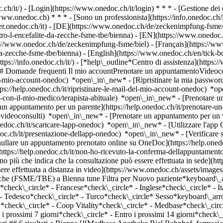
.ch/it/) - [Login](https://www.onedoc.ch/it/login) * * * - [Gestione 
/www.onedoc.ch) * * * - [Sono un professionista](https://info.onedoc.ch/it
eer.onedoc.ch/it)
- [DE](https://www.onedoc.ch/de/zeckenimpfung-fsme/bi
tro-l-encefalite-da-zecche-fsme-tbe/bienna) - [EN](https://www.onedoc.
://www.onedoc.ch/de/zeckenimpfung-fsme/biel) - [Français](https://www
da-zecche-fsme-tbe/bienna) - [English](https://www.onedoc.ch/en/tick-b
ttps://info.onedoc.ch/it/)
- [*help\_outline*Centro di assistenza](https:
 ## Domande frequenti Il mio accountPrenotare un appuntamentoVideoc
l-mio-account-onedoc) *open\_in\_new* - [Ripristinare la mia password]
ps://help.onedoc.ch/it/ripristinare-le-mail-del-mio-account-onedoc) *
-con-il-mio-medico/terapista-abituale) *open\_in\_new* - [Prenotare un 
 appuntamento per un parente](https://help.onedoc.ch/it/prenotare-
videoconsulti) *open\_in\_new* - [Prenotare un appuntamento per un v
nedoc.ch/it/scaricare-lapp-onedoc) *open\_in\_new* - [Utilizzare l'app
doc.ch/it/presentazione-dellapp-onedoc) *open\_in\_new*
- [Verificare se un appuntamento è confermato](https://help.onedoc.ch/it/verificare-se-un-appuntamento-%C3%A8-confermato) *open\_in\_new* - [Annullare un appuntamento prenotato online su OneDoc](https://help.onedoc.ch/it/annullare-un-appuntamento-prenotato-online-su-onedoc) *open\_in\_new* - [Non ho ricevuto la conferma dell'appuntamento](https://help.onedoc.ch/it/non-ho-ricevuto-la-conferma-dellappuntamento) *open\_in\_new* [Vedi tutti i nostri articoli *open\_in\_new*](https://help.onedoc.ch/it/) close ## Modifica la ricerca ![Casa con segno più che indica che la consultazione può essere effettuata in sede](https://www.onedoc.ch/assets/images/icons/on-site.svg) In loco ![Fotocamera con simbolo play che indica che la consultazione può essere effettuata a distanza in video](https://www.onedoc.ch/assets/images/icons/remote.svg) A distanza Cerca #### Specialità #### Professionisti #### Istituti edit Vaccinazione contro l'encefalite da zecche (FSME/TBE) a Bienna tune Filtra per Nuovo paziente*keyboard\_arrow\_down* - Accettato*check\_circle* Lingua parlata*keyboard\_arrow\_down* - Albanese*check\_circle* - Croato*check\_circle* - Francese*check\_circle* - Inglese*check\_circle* - Italiano*check\_circle* - Portoghese*check\_circle* - Russo*check\_circle* - Serbo*check\_circle* - Tamil*check\_circle* - Tedesco*check\_circle* - Turco*check\_circle* Sesso*keyboard\_arrow\_down* - Donna*check\_circle* - Uomo*check\_circle* Rete*keyboard\_arrow\_down* - Sun Store*check\_circle* - Amavita*check\_circle* - Coop Vitality*check\_circle* - Medbase*check\_circle* Disponibilità*keyboar