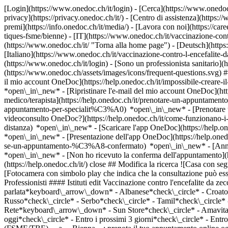
[Login](https://www.onedoc.ch/it/login) - [Cerca](https://www.onedoc
privacy](https://privacy.onedoc.ch/it/) - [Centro di assistenza](https:/
premi](https://info.onedoc.ch/it/media/) - [Lavora con noi](https://car
tiques-fsme/bienne) - [IT](https://www.onedoc.ch/it/vaccinazione-con
(https://www.onedoc.ch/it/ "Torna alla home page") - [Deutsch](https
[Italiano](https://www.onedoc.ch/it/vaccinazione-contro-l-encefalite-
(https://www.onedoc.ch/it/login) - [Sono un professionista sanitario](h
(https://www.onedoc.ch/assets/images/icons/frequent-questions.svg)
il mio account OneDoc](https://help.onedoc.ch/it/impossibile-creare-i
*open\_in\_new* - [Ripristinare l'e-mail del mio account OneDoc](htt
medico/terapista](https://help.onedoc.ch/it/prenotare-un-appuntamento
appuntamento-per-specialit%C3%A0) *open\_in\_new* - [Prenotare un
videoconsulto OneDoc?](https://help.onedoc.ch/it/come-funzionano-i-
distanza) *open\_in\_new*
- [Scaricare l'app OneDoc](https://help.o
*open\_in\_new* - [Presentazione dell'app OneDoc](https://help.one