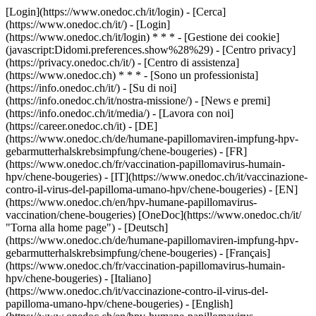
[Login](https://www.onedoc.ch/it/login) - [Cerca]
(https://www.onedoc.ch/it/) - [Login]
(https://www.onedoc.ch/it/login) * * * - [Gestione dei cookie]
(javascript:Didomi.preferences.show%28%29) - [Centro privacy]
(https://privacy.onedoc.ch/it/) - [Centro di assistenza]
(https://www.onedoc.ch) * * * - [Sono un professionista]
(https://info.onedoc.ch/it/) - [Su di noi]
(https://info.onedoc.ch/it/nostra-missione/) - [News e premi]
(https://info.onedoc.ch/it/media/) - [Lavora con noi]
(https://career.onedoc.ch/it)
- [DE]
(https://www.onedoc.ch/de/humane-papillomaviren-impfung-hpv-
gebarmutterhalskrebsimpfung/chene-bougeries) - [FR]
(https://www.onedoc.ch/fr/vaccination-papillomavirus-humain-
hpv/chene-bougeries) - [IT](https://www.onedoc.ch/it/vaccinazione-
contro-il-virus-del-papilloma-umano-hpv/chene-bougeries) - [EN]
(https://www.onedoc.ch/en/hpv-humane-papillomavirus-
vaccination/chene-bougeries) [OneDoc](https://www.onedoc.ch/it/
"Torna alla home page") - [Deutsch]
(https://www.onedoc.ch/de/humane-papillomaviren-impfung-hpv-
gebarmutterhalskrebsimpfung/chene-bougeries) - [Français]
(https://www.onedoc.ch/fr/vaccination-papillomavirus-humain-
hpv/chene-bougeries) - [Italiano]
(https://www.onedoc.ch/it/vaccinazione-contro-il-virus-del-
papilloma-umano-hpv/chene-bougeries) - [English]