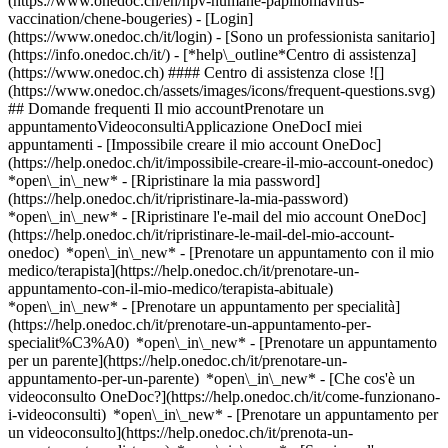
(https://www.onedoc.ch/en/hpv-humane-papillomavirus-
vaccination/chene-bougeries)
- [Login]
(https://www.onedoc.ch/it/login) - [Sono un professionista sanitario]
(https://info.onedoc.ch/it/)
- [*help\_outline*Centro di assistenza]
(https://www.onedoc.ch) #### Centro di assistenza close ![]
(https://www.onedoc.ch/assets/images/icons/frequent-questions.svg)
## Domande frequenti Il mio accountPrenotare un
appuntamentoVideoconsultiApplicazione OneDocI miei
appuntamenti - [Impossibile creare il mio account OneDoc]
(https://help.onedoc.ch/it/impossibile-creare-il-mio-account-onedoc)
*open\_in\_new* - [Ripristinare la mia password]
(https://help.onedoc.ch/it/ripristinare-la-mia-password)
*open\_in\_new* - [Ripristinare l'e-mail del mio account OneDoc]
(https://help.onedoc.ch/it/ripristinare-le-mail-del-mio-account-
onedoc) *open\_in\_new*
- [Prenotare un appuntamento con il mio
medico/terapista](https://help.onedoc.ch/it/prenotare-un-
appuntamento-con-il-mio-medico/terapista-abituale)
*open\_in\_new* - [Prenotare un appuntamento per specialità]
(https://help.onedoc.ch/it/prenotare-un-appuntamento-per-
specialit%C3%A0) *open\_in\_new* - [Prenotare un appuntamento
per un parente](https://help.onedoc.ch/it/prenotare-un-
appuntamento-per-un-parente) *open\_in\_new*
- [Che cos'è un
videoconsulto OneDoc?](https://help.onedoc.ch/it/come-funzionano-
i-videoconsulti) *open\_in\_new* - [Prenotare un appuntamento per
un videoconsulto](https://help.onedoc.ch/it/prenota-un-