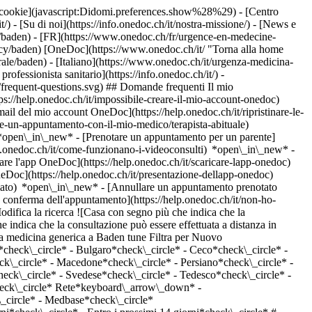
dei cookie](javascript:Didomi.preferences.show%28%29) - [Centro
/) - [Su di noi](https://info.onedoc.ch/it/nostra-missione/) - [News e
l/baden) - [FR](https://www.onedoc.ch/fr/urgence-en-medecine-
ncy/baden) [OneDoc](https://www.onedoc.ch/it/ "Torna alla home
ale/baden) - [Italiano](https://www.onedoc.ch/it/urgenza-medicina-
rofessionista sanitario](https://info.onedoc.ch/it/)
-
s/frequent-questions.svg) ## Domande frequenti Il mio
://help.onedoc.ch/it/impossibile-creare-il-mio-account-onedoc)
ail del mio account OneDoc](https://help.onedoc.ch/it/ripristinare-le-
are-un-appuntamento-con-il-mio-medico/terapista-abituale)
*open\_in\_new* - [Prenotare un appuntamento per un parente]
p.onedoc.ch/it/come-funzionano-i-videoconsulti) *open\_in\_new* -
care l'app OneDoc](https://help.onedoc.ch/it/scaricare-lapp-onedoc)
neDoc](https://help.onedoc.ch/it/presentazione-dellapp-onedoc)
riosa/baden), [Arteriosclerosi | Aterosclerosi](https://www.onedoc.ch/it/arteriosclerosi-aterosclerosi/baden), [Arterite](https://www.onedoc.ch/it/arterite/baden), [Aritmia](https://www.onedoc.ch/it/aritmia/baden), [Test da sforzo | Ergometria](https://www.onedoc.ch/it/test-da-sforzo-ergometria/baden), [Prevenzione cardiovascolare | CardioCheck | CardioTest](https://www.onedoc.ch/it/prevenzione-cardiovascolare-cardiocheck-cardiotest/baden), [Misure a lungo termine della pressione sanguigna | Monitoraggio della pressione sanguigna 24 ore](https://www.onedoc.ch/it/misure-a-lungo-termine-della-pressione-sanguigna-monitoraggio-della-pressione-sanguigna-24-ore/baden), [Ecografia cardiaca](https://www.onedoc.ch/it/ecografia-cardiaca/baden), [Check-up sanitario sul lavoro](https://www.onedoc.ch/it/check-up-sanitario-sul-lavoro/baden), [Consigli per la vaccinazione](https://www.onedoc.ch/it/consigli-per-la-vaccinazione/baden), [Holter](https://www.onedoc.ch/it/holter/baden), [Esame di idoneità alla guida LIVELLO 1](https://www.onedoc.ch/it/esame-di-idoneita-alla-guida-livello-1/baden)Vedi di più *chevron\_left* lun 03 ago *chevron\_right* Vedi più appuntamenti *error\_outline* Si è verificato un errore durante il caricamento della disponibilità [Riprova](https://www.onedoc.ch) Competenze: Urgenza medicina generica, [Aneurisma](https://www.onedoc.ch/it/aneurisma/baden), [Ipertensione arteriosa](https://www.onedoc.ch/it/ipertensione-arteriosa/baden), [Arteriosclerosi | Aterosclerosi](https://www.onedoc.ch/it/arteriosclerosi-aterosclerosi/baden), [Arterite](https://www.onedoc.ch/it/arterite/baden), [Aritmia](https://www.onedoc.ch/it/aritmia/baden), [Test da sforzo | Ergometria](https://www.onedoc.ch/it/test-da-sforzo-ergometria/baden), [Prevenzione cardiovascolare | CardioCheck | CardioTest](https://www.onedoc.ch/it/prevenzione-cardiovascolare-cardiocheck-cardiotest/baden), [Misure a lungo termine della pressione sanguigna | Monitoraggio della pressione sanguigna 24 ore](https://www.onedoc.ch/it/misure-a-lungo-termine-della-pressione-sanguigna-monitoraggio-della-pressione-sanguigna-24-ore/baden), [Ecografia cardiaca](https://www.onedoc.ch/it/ecografia-cardiaca/baden), [Check-up sanitario sul lavoro](https://www.onedoc.ch/it/check-up-sanitario-sul-lavoro/baden), [Consigli per la vaccinazione](https://www.onedoc.ch/it/consigli-per-la-vaccinazione/baden), [Holter](https://www.onedoc.ch/it/holter/baden), [Esame di idoneità alla guida LIVELLO 1](https://www.onedoc.ch/it/esame-di-idoneita-alla-guida-livello-1/baden)Vedi di più [![Dipl. med. Marc Simon, medico generico a Baden](https://assets.onedoc.ch/images/users/dd65d41b2af76282ca03cb6f0b1129b64d4c9e035b81c9fd71495d95ff296e74.png "Dipl. med. Marc Simon, medico generico a Baden")](https://www.onedoc.ch/it/medico-generico/baden/pc19j/dipl-med-marc-simon) ### [Dipl. med. Marc Simon](https://www.onedoc.ch/it/medico-generico/baden/pc19j/dipl-med-marc-simon) ![Badge che indica un profilo verificato](https://www.onedoc.ch/assets/images/icons/checkmark.svg) [Medico generico](https://www.onedoc.ch/it/medico-generico/baden) [Arzthaus Baden](https://www.onedoc.ch/it/studio-medico/baden/ebaqa/arzthaus-baden) Badstrasse 32 5400 Baden ![Icona paziente con segno più che indica che il professionista accetta nuovi pazienti](https://www.onedoc.ch/assets/images/icons/new-patients.svg)Accetta