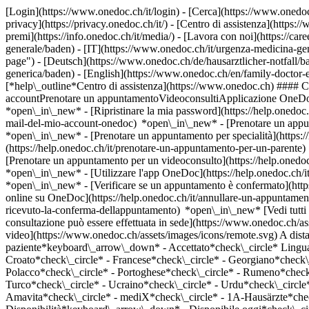
[Login](https://www.onedoc.ch/it/login) - [Cerca](https://www.onedoc
privacy](https://privacy.onedoc.ch/it/) - [Centro di assistenza](https:/
premi](https://info.onedoc.ch/it/media/) - [Lavora con noi](https://car
generale/baden) - [IT](https://www.onedoc.ch/it/urgenza-medicina-g
page") - [Deutsch](https://www.onedoc.ch/de/hausarztlicher-notfall/b
generica/baden) - [English](https://www.onedoc.ch/en/family-docto
[*help\_outline*Centro di assistenza](https://www.onedoc.ch) #### Ce
accountPrenotare un appuntamentoVideoconsultiApplicazione OneDocI 
*open\_in\_new* - [Ripristinare la mia password](https://help.onedoc.c
mail-del-mio-account-onedoc) *open\_in\_new*
- [Prenotare un appu
*open\_in\_new* - [Prenotare un appuntamento per specialità](https
(https://help.onedoc.ch/it/prenotare-un-appuntamento-per-un-parent
[Prenotare un appuntamento per un videoconsulto](https://help.oned
*open\_in\_new* - [Utilizzare l'app OneDoc](https://help.onedoc.ch/i
*open\_in\_new*
- [Verificare se un appuntamento è confermato](https://help.onedoc.ch/it/verificare-se-un-appuntamento-%C3%A8-confermato) *open\_in\_new* - [Annullare un appuntamento prenotato online su OneDoc](https://help.onedoc.ch/it/annullare-un-appuntamento-prenotato-online-su-onedoc) *open\_in\_new* - [Non ho ricevuto la conferma dell'appuntamento](https://help.onedoc.ch/it/non-ho-ricevuto-la-conferma-dellappuntamento) *open\_in\_new* [Vedi tutti i nostri articoli *open\_in\_new*](https://help.onedoc.ch/it/) close ## Modifica la ricerca ![Casa con segno più che indica che la consultazione può essere effettuata in sede](https://www.onedoc.ch/assets/images/icons/on-site.svg) In loco ![Fotocamera con simbolo play che indica che la consultazione può essere effettuata a distanza in video](https://www.onedoc.ch/assets/images/icons/remote.svg) A distanza Cerca #### Specialità #### Professionisti #### Istituti edit Urgenza medicina generica a Baden tune Filtra per Nuovo paziente*keyboard\_arrow\_down* - Accettato*check\_circle* Lingua parlata*keyboard\_arrow\_down* - Arabo*check\_circle* - Bosniaco*check\_circle* - Bulgaro*check\_circle* - Ceco*check\_circle* - Croato*check\_circle* - Francese*check\_circle* - Georgiano*check\_circle* - Greco*check\_circle* - Inglese*check\_circle* - Italiano*check\_circle* - Macedone*check\_circle* - Persiano*check\_circle* - Polacco*check\_circle* - Portoghese*check\_circle* - Rumeno*check\_circle* - Russo*check\_circle* - Serbo*check\_circle* - Spagnolo*check\_circle* - Svedese*check\_circle* - Tedesco*check\_circle* - Turco*check\_circle* - Ucraino*check\_circle* - Urdu*check\_circle* Sesso*keyboard\_arrow\_down* - Donna*check\_circle* - Uomo*check\_circle* Rete*keyboard\_arrow\_down* - Amavita*check\_circle* - mediX*check\_circle* - 1A-Hausärzte*check\_circle* - doccare*check\_circle* - Zürcher Gesundheitsnetz*check\_circle* - Medbase*check\_circle* Disponibilità*keyboard\_arrow\_down* - Disponibile oggi*check\_circle* - Entro i prossimi 3 giorni*check\_circle* - Entro i prossimi 7 giorni*check\_circle* - Entro i prossimi 14 giorni*check\_circle* # __Urgenza medicina generica__ a __Baden__: prenota il tuo appuntamento online oggi ## 3 risultati a Baden [![Dipl. med. Elena-Silvia Besoiu, medico generico a Baden](https://assets.onedoc.ch/images/users/f742a16b8649aaa0848f0a016e584154887e380bb7c72b4d34caf86127b8d89c.png "Dipl. med. Elena-Silvia Besoiu, medico generico a Baden")](https://www.onedoc.ch/it/medico-generico/baden/pc2at/dipl-med-elena-silvia-besoiu) ### [Dipl. med. Elena-Silvia Besoiu](https://www.onedoc.ch/it/medico-generico/baden/pc2at/dipl-med-elena-silvia-besoiu) ![Badge che indica un profilo verificato](https://www.onedoc.ch/assets/images/icons/checkmark.svg) [Medico generico](