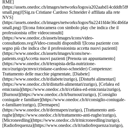
it/dermapen/zurigo), [Trattamento anti-rughe](https://www.onedoc.ch/it/trattamento-anti-rughe/zurigo), [Microneedling](https://www.onedoc.ch/it/microneedling/zurigo), [Radiofrequenza](https://www.onedoc.ch/it/radiofrequenza/zurigo), [HydraFacial](https://www.onedoc.ch/it/hydrafacial/zurigo), [Peeling](https://www.onedoc.ch/it/peeling/zurigo), [Fotomodulazione | Terapia LED](https://www.onedoc.ch/it/fotomodulazione-terapia-led/zurigo), [Trattamento delle cicatrici](https://www.onedoc.ch/it/trattamento-delle-cicatrici/zurigo), [Microdermoabrasione](https://www.onedoc.ch/it/microdermoabrasione/zurigo), [Criolipolisi](https://www.onedoc.ch/it/criolipolisi/zurigo), [Epilazione laser](https://www.onedoc.ch/it/epilazione-laser/zurigo)Vedi di più *chevron\_left* lun 03 ago *chevron\_right* Vedi più appuntamenti *error\_outline* Si è verificato un errore durante il caricamento della disponibilità [Riprova](https://www.onedoc.ch) Competenze: Trattamento delle macchie pigmentate, [Diabete](https://www.onedoc.ch/it/diabete/zurigo), [Disturbi alimentari](https://www.onedoc.ch/it/disturbi-alimentari/zurigo), [Cefalea ed emicrania](https://www.onedoc.ch/it/cefalea-ed-emicrania/zurigo), [Burnout](https://www.onedoc.ch/it/burnout/zurigo), [Consiglio coniugale e familiare](https://www.onedoc.ch/it/consiglio-coniugale-e-familiare/zurigo), [Dermapen](https://www.onedoc.ch/it/dermapen/zurigo), [Trattamento anti-rughe](https://www.onedoc.ch/it/trattamento-anti-rughe/zurigo), [Microneedling](https://www.onedoc.ch/it/microneedling/zurigo), [Radiofrequenza](https://www.onedoc.ch/it/radiofrequenza/zurigo), [HydraFacial](https://www.onedoc.ch/it/hydrafacial/zurigo), [Peeling](https://www.onedoc.ch/it/peeling/zurigo), [Fotomodulazione | Terapia LED](https://www.onedoc.ch/it/fotomodulazione-terapia-led/zurigo), [Trattamento delle cicatrici](https://www.onedoc.ch/it/trattamento-delle-cicatrici/zurigo), [Microdermoabrasione](https://www.onedoc.ch/it/microdermoabrasione/zurigo), [Criolipolisi](https://www.onedoc.ch/it/criolipolisi/zurigo), [Epilazione laser](https://www.onedoc.ch/it/epilazione-laser/zurigo)Vedi di più [![Dipl. med. Elena Zöhner, dermatologa a Zurigo](https://assets.onedoc.ch/images/users/994669b177c5ff3ce5c9e39c704728d247e24ad82cc7881a6ff17c1963831229-small.jpg "Dipl. med. Elena Zöhner, dermatologa a Zurigo")](https://www.onedoc.ch/it/dermatologa/zurigo/pbkhk/dipl-med-elena-zohner) ### [Dipl. med. Elena Zöhner](https://www.onedoc.ch/it/dermatologa/zurigo/pbkhk/dipl-med-elena-zohner) ![Badge che indica un profilo verificato](https://www.onedoc.ch/assets/images/icons/checkmark.svg) [Dermatologa](https://www.onedoc.ch/it/dermatologo/zurigo) [Arzthaus Zürich Stadelhofen](https://www.onedoc.ch/it/centro-medico/zurigo/ewil/arzthaus-zurich-stadelhofen) Goethestrasse 14 8001 Zurigo ![Icona paziente con segno più che indica che il professionista accetta nuovi pazienti](https://www.onedoc.ch/assets/images/icons/new-patients.svg)Accetta nuovi pazienti [Prenota un appuntamento](https://www.onedoc.ch/it/dermatologa/zurigo/pbkhk/dipl-med-elena-zohner) Competenze: Trattamento delle macchie pigmentate, [Allergia | AllergoTest | Controllo allergie](https://www.onedoc.ch/it/allergia-allergotest-controllo-allergie/zurigo), [Emergenza dermatologica](https://www.onedoc.ch/it/emergenza-dermatologica/zurigo), [Desensibilizzazione | Immunoterapia allergene-specifica | Immunoterapia dell'allergene](https://www.onedoc.ch/it/desensibilizzazione-immunoterapia-allergene-specifica-immunoterapia-dell-allergene/zurigo), [Eczema](https://www.onedoc.ch/it/eczema/zurigo), [Controllo della pelle](https://www.onedoc.ch/it/controllo-della-pelle/zurigo), [Melanoma](https://www.onedoc.ch/it/melanoma/zurigo), [Microneedling](https://www.onedoc.ch/it/microneedling/zurigo)Vedi di più Competenze: Trattamento delle macchie pigmentate, [Allergia | AllergoTest | Controllo allergie](https://www.onedoc.ch/it/allergia-allergotest-controllo-allergie/zurigo), [Emergenza dermatologica](https://www.onedoc.ch/it/emergenza-dermatologica/zurigo), [Desensibilizzazione | Immunoterapia allergene-specifica | Immunoterapia dell'allergene](https://www.onedoc.ch/it/desensibilizzazione-immunoterapia-allergene-specifica-immunoterapia-dell-allergene/zurigo), [Eczema](https://www.onedoc.ch/it/eczema/zurigo), [Controllo della pelle](https://www.onedoc.ch/it/controllo-della-pelle/zurigo), [Melanoma](https://www.onedoc.ch/it/melanoma/zurigo), [Microneedling](https://www.onedoc.ch/it/microneedling/zurigo)Vedi di più [![Sig.ra Cristiane Cardoso Schneider, terapista della nutrizione (MCO) a Zurigo](https://assets.onedoc.ch/images/users/280cc5f5f64bbf08fe36497eda4bd9c47c96ee151daf2777837c53588fb2a9c2-small.jpg "Sig.ra Cristiane Cardoso Schneider, terapista della nutrizione (MCO) a Zurigo")](https://www.onedoc.ch/it/terapista-della-nutrizione-mco/zurigo/pchuc/cristiane-cardoso-schneider) ### [Sig.ra Cristiane Cardoso Schneider](https://www.onedoc.ch/it/terapista-della-nutrizione-mco/zurigo/pchuc/cristiane-cardoso-schneider) ![Badge che indica un profilo verificato](https://www.onedoc.ch/assets/images/icons/checkmark.svg) [Terapista della nutrizione (MCO)](https://www.onedoc.ch/it/terapista-della-nutrizione-mco/zurigo) [Ernährungsberatung & Naturheilkunde Online](https://www.onedoc.ch/it/studio-medicina-alternativa/zurigo/e5me/ernahrungsberatung-naturheilkunde-online) Forchstrasse 8b 8008 Zurigo ![Sig.ra Cristiane Cardoso Schneider è affiliata alla rete ASCA](https://assets.onedoc.ch/images/networks/logos/496d325fd4282f2f0a46197dd629fd16fcd2d324839e441a2a65aaa74df08a15-small.png)![Sig.ra Cristiane Cardoso Schneider è affiliata alla rete RME](https://assets.onedoc.ch/images/networks/logos/a202aabd14cdddb5ff03205af2481fb805645ff903773c55a6c572d22f23762e-small.png)![Sig.ra Cristiane Cardoso Schneider è affiliata alla rete NVS](https://assets.onedoc.ch/images/networks/logos/9a2241fd4e36c4b6fa68d6b2b5a7d8e03f1311a3e91f86936a143e15035d5cb6-small.png) ![Icona fotocamera con simbolo play che indica che il professionista offre videoconsulti](https://www.onedoc.ch/assets/images/icons/video-consultations.svg)Video-consulti disponibili ![Icona paziente con segno più che indica che il professionista accetta nuovi pazienti](https://www.onedoc.ch/assets/images/icons/new-patients.svg)Accetta nuovi pazienti [Prenota un appuntamento](https://www.onedoc.ch/it/terapista-della-nutrizione-mco/zurigo/pchuc/cristiane-cardoso-schneider) Competenze: Trattamento delle macchie pigmentate, [Diabete](https://www.onedoc.ch/it/diabete/zurigo), [Disturbi alimentari](https://www.onedoc.ch/it/disturbi-alimentari/zurigo), [Cefalea ed emicrania](https://www.onedoc.ch/it/cefalea-ed-emicrania/zurigo), [Burnout](https://www.onedoc.ch/it/burnout/zurigo), [Consiglio coniugale e familiare](https://www.onedoc.ch/it/consiglio-coniugale-e-familiare/zurigo), [Dermapen](https://www.onedoc.ch/it/dermapen/zurigo), [Trattamento anti-rughe](https://www.onedoc.ch/it/trattamento-anti-rughe/zurigo), [Microneedling](https://www.onedoc.ch/it/microneedling/zurigo), [Radiofrequenza](https://www.onedoc.ch/it/radiofrequenza/zurigo), [HydraFacial](https://www.onedoc.ch/it/hydrafacial/zurigo), [Peeling](https://www.onedoc.ch/it/peeling/zurigo), [Fotomodulazione | Terapia LED](https://www.onedoc.ch/it/fotomodulazione-terapia-led/zurigo), [Trattamento delle cicatrici](https://www.onedoc.ch/it/trattamento-delle-cicatrici/zurigo), [Microdermoabrasione](https://www.onedoc.ch/it/microdermoabrasione/zurigo), [Criolipolisi](https://www.onedoc.ch/it/criolipolisi/zurigo), [Epilazione laser](https://www.onedoc.ch/it/epilazione-laser/zurigo)Vedi di più Competenze: Trattamento delle macchie pigmentate, [Diabete](https://www.onedoc.ch/it/diabete/zurigo), [Disturbi alimentari](https://www.onedoc.ch/it/disturbi-alimentari/zurigo), [Cefalea ed emicrania](https://www.onedoc.ch/it/cefalea-ed-emicrania/zurigo), [Burnout](https://www.onedoc.ch/it/burnout/zurigo), [Consiglio coniugale e familiare](https://www.onedoc.ch/it/consiglio-coniugale-e-familiare/zurigo), [Dermapen](https://www.onedoc.ch/it/dermapen/zurigo), [Trattamento anti-rughe](https://www.onedoc.ch/it/trattamento-anti-rughe/zurigo), [Microneedling](https://www.onedoc.ch/it/microneedling/zurigo), [Radiofrequenza](https://www.onedoc.ch/it/radiofrequenza/zurigo), [HydraFacial](https://www.onedoc.ch/it/hydrafacial/zurigo), [Peeling](https://www.onedoc.ch/it/peeling/zurigo), [Fotomodulazione | Terapia LED](https://www.onedoc.ch/it/fotomodulazione-terapia-led/zurigo), [Trattamento delle cicatrici](https://www.onedoc.ch/it/trattamento-delle-cicatrici/zurigo), [Microdermoabrasione](https://www.onedoc.ch/it/microdermoabrasione/zurigo), [Criolipolisi](https://www.onedoc.ch/it/criolipolisi/zurigo), [Epilazione laser](https://www.onedoc.ch/it/epilazione-laser/zurigo)Vedi di più [![Dipl. med. Letizia Sabbatini Rossetti, dermatologa a Zurigo](https://assets.onedoc.ch/images/users/4696ba3f020b804eea7cbc81687ec860242cbdbece6ff099d829062b95524500-small.jpg "Dipl. med. Letizia Sabbatini Rossetti, dermatologa a Zurigo")](https://www.onedoc.ch/it/dermatologa/zurigo/pbjtm/dipl-med-letizia-sabbatini-rossetti) ### [Dipl. med. Letizia Sabbatini Rossetti](https://www.onedoc.ch/it/dermatologa/zurigo/pbjtm/dipl-med-letizia-sabbatini-rossetti) ![Badge che indica un profilo verificato](https://www.onedoc.ch/assets/images/icons/checkmark.svg) [Dermatologa](https://www.onedoc.ch/it/dermatologo/zurigo) [Arzthaus Zürich Stadelhofen](https://www.onedoc.ch/it/centro-medico/zurigo/ewil/arzthaus-zurich-stadelhofen) Goethestrasse 14 8001 Zurigo ![Icona paziente con segno più che indica che il professionista accetta nuovi pazienti](https://www.onedoc.ch/assets/images/icons/new-patients.svg)Accetta nuovi pazienti [Prenota un appuntamento](https://www.onedoc.ch/it/dermatologa/zurigo/pbjtm/dipl-med-letizia-sabbatini-rossetti) Competenze: Trattamento delle macchie pigmentate, [Allergia | AllergoTest | Controllo alle