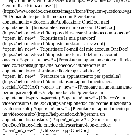
[*help\_outline*Centro di assistenza](https://www.onedoc.ch) ####
Centro di assistenza close ![]
(https://www.onedoc.ch/assets/images/icons/frequent-questions.svg)
## Domande frequenti Il mio accountPrenotare un
appuntamentoVideoconsultiApplicazione OneDocI miei
appuntamenti - [Impossibile creare il mio account OneDoc]
(https://help.onedoc.ch/it/impossibile-creare-il-mio-account-onedoc)
*open\_in\_new* - [Ripristinare la mia password]
(https://help.onedoc.ch/it/ripristinare-la-mia-password)
*open\_in\_new* - [Ripristinare l'e-mail del mio account OneDoc]
(https://help.onedoc.ch/it/ripristinare-le-mail-del-mio-account-
onedoc) *open\_in\_new*
- [Prenotare un appuntamento con il mio
medico/terapista](https://help.onedoc.ch/it/prenotare-un-
appuntamento-con-il-mio-medico/terapista-abituale)
*open\_in\_new* - [Prenotare un appuntamento per specialità]
(https://help.onedoc.ch/it/prenotare-un-appuntamento-per-
specialit%C3%A0) *open\_in\_new* - [Prenotare un appuntamento
per un parente](https://help.onedoc.ch/it/prenotare-un-
appuntamento-per-un-parente) *open\_in\_new*
- [Che cos'è un
videoconsulto OneDoc?](https://help.onedoc.ch/it/come-funzionano-
i-videoconsulti) *open\_in\_new* - [Prenotare un appuntamento per
un videoconsulto](https://help.onedoc.ch/it/prenota-un-
appuntamento-a-distanza) *open\_in\_new*
- [Scaricare l'app
OneDoc](https://help.onedoc.ch/it/scaricare-lapp-onedoc)
*open\_in\_new* - [Utilizzare l'app OneDoc]