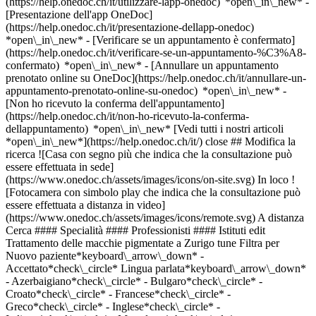
(https://help.onedoc.ch/it/utilizzare-lapp-onedoc) *open\_in\_new* -
[Presentazione dell'app OneDoc]
(https://help.onedoc.ch/it/presentazione-dellapp-onedoc)
*open\_in\_new*
- [Verificare se un appuntamento è confermato](https://help.onedoc.ch/it/verificare-se-un-appuntamento-%C3%A8-confermato) *open\_in\_new* - [Annullare un appuntamento prenotato online su OneDoc](https://help.onedoc.ch/it/annullare-un-appuntamento-prenotato-online-su-onedoc) *open\_in\_new* - [Non ho ricevuto la conferma dell'appuntamento](https://help.onedoc.ch/it/non-ho-ricevuto-la-conferma-dellappuntamento) *open\_in\_new* [Vedi tutti i nostri articoli *open\_in\_new*](https://help.onedoc.ch/it/) close ## Modifica la ricerca ![Casa con segno più che indica che la consultazione può essere effettuata in sede](https://www.onedoc.ch/assets/images/icons/on-site.svg) In loco ![Fotocamera con simbolo play che indica che la consultazione può essere effettuata a distanza in video](https://www.onedoc.ch/assets/images/icons/remote.svg) A distanza Cerca #### Specialità #### Professionisti #### Istituti edit Trattamento delle macchie pigmentate a Zurigo tune Filtra per Nuovo paziente*keyboard\_arrow\_down* - Accettato*check\_circle* Lingua parlata*keyboard\_arrow\_down* - Azerbaigiano*check\_circle* - Bulgaro*check\_circle* - Croato*check\_circle* - Francese*check\_circle* - Greco*check\_circle* - Inglese*check\_circle* - Italiano*check\_circle* - Macedone*check\_circle* - Persiano*check\_circle* - Portoghese*check\_circle* - Russo*check\_circle* - Serbo*check\_circle* - Spagnolo*check\_circle* - Tedesco*check\_circle* - Thailandese*check\_circle* - Turco*check\_circle* Sesso*keyboard\_arrow\_down* - Donna*check\_circle* - Uomo*check\_circle* Rete*keyboard\_arrow\_down* - ASCA*check\_circle* - RME*check\_circle* - NVS*check\_circle* Disponibilità*keyboard\_arrow\_down* - Disponibile oggi*check\_circle* - Entro i prossimi 3 giorni*check\_circle* - Entro i prossimi 7 giorni*check\_circle* - Entro i prossimi 14 giorni*check\_circle* # __Trattamento delle macchie pigmentate__ a __Zurigo__: prenota il tuo appuntamento online oggi ## 27 risultati a Zurigo [![Sig.ra Cristiane Cardoso Schneider, terapista della nutrizione (MCO) a Zurigo](https://assets.onedoc.ch/images/users/280cc5f5f64bbf08fe36497eda4bd9c47c96ee151daf2777837c53588fb2a9c2-small.jpg "Sig.ra Cristiane Cardoso Schneider, terapista della nutrizione (MCO) a Zurigo")](https://www.onedoc.ch/it/terapista-della-nutrizione-mco/zurigo/pchsu/cristiane-cardoso-schneider) ### [Sig.ra Cristiane Cardoso Schneider](https://www.onedoc.ch/it/terapista-della-nutrizione-mco/zurigo/pchsu/cristiane-cardoso-schneider) ![Badge che indica un profilo verificato](https://www.onedoc.ch/assets/images/icons/checkmark.svg) [Terapista della nutrizione (MCO)](https://www.onedoc.ch/it/terapista-della-nutrizione-mco/zurigo) [Praxis Zürisee CCS Ernährungsberatung & Naturheilkunde](https://www.onedoc.ch/it/studio-medicina-alternativa/zurigo/e5lw/praxis-zurisee-ccs-ernahrungsberatung-naturheilkunde) Forchstrasse 8b 8008 Zurigo ![Sig.ra Cristiane Cardoso Schneider è affiliata alla rete ASCA](https://assets.onedoc.ch/images/networks/logos/496d325fd4282f2f0a46197dd629fd16fcd2d324839e441a2a65aaa74df08a15-small.png)![Sig.ra Cristiane Cardoso Schneider è affiliata alla rete RME](https://assets.onedoc.ch/images/networks/logos/a202aabd14cdddb5ff03205af2481fb805645ff903773c55a6c572d22f23762e-small.png)![Sig.ra Cristiane Cardoso Schneider è affiliata alla rete NVS](https://assets.onedoc.ch/images/networks/logos/9a2241fd4e36c4b6fa68d6b2b5a7d8e03f1311a3e91f86936a143e15035d5cb6-small.png) ![Icona fotocamera con simbolo play che indica che il professionista offre videoconsulti](https://www.onedoc.ch/assets/images/icons/video-consultations.svg)Video-consulti disponibili ![Icona paziente con segno più che indica che il professionista accetta nuovi pazienti](https://www.onedoc.ch/assets/images/icons/new-patients.svg)Accetta nuovi pazienti [Prenota un appuntamento](https://www.onedoc.ch/it/terapista-della-nutrizione-mco/zurigo/pchsu/cristiane-cardoso-schneider) Competenze: Trattamento delle macchie pigmentate, [Diabete](https://www.onedoc.ch/it/diabete/zurigo), [Disturbi alimentari](https://www.onedoc.ch/it/disturbi-alimentari/zurigo), [Cefalea ed emicrania](https://www.onedoc.ch/it/cefalea-ed-emicrania/zurigo), [Burnout](https://www.onedoc.ch/it/burnout/zurigo), [Consiglio coniugale e familiare](https://www.onedoc.ch/it/consiglio-coniugale-e-familiare/zurigo), [Dermapen](https://www.onedoc.ch/it/dermapen/zurigo), [Trattamento anti-rughe](https://www.onedoc.ch/it/trattamento-anti-rughe/zurigo), [Microneedling](https://www.onedoc.ch/it/microneedling/zurigo), [Radiofrequenza](https://www.onedoc.ch/it/radiofrequenza/zurigo), [HydraFacial](https://www.onedoc.ch/it/hydrafacial/zurigo), [Peeling](https://www.onedoc.ch/it/peeling/zurigo), [Fotomodulazione | Terapia LED](https://www.onedoc.ch/it/fotomodulazione-terapia-led/zurigo), [Trattamento delle cicatrici](https://www.onedoc.ch/it/trattamento-delle-cicatrici/zurigo), [Microdermoabrasione](https://www.onedoc.ch/it/microdermoabrasione/zurigo), [Criolipolisi](https://www.onedoc.ch/it/criolipolisi/zurigo), [Epilazione laser](https://www.onedoc.ch/it/epilazione-laser/zurigo)Vedi di più *chevron\_left* lun 03 ago *chevron\_right* Vedi più appuntamenti *error\_outline* Si è verificato un errore durante il caricamento della disponibilità [Riprova](https://www.onedoc.ch) Competenze: Trattamento delle macchie pigmentate, [Diabete](https://www.onedoc.ch/it/diabete/zurigo), [Disturbi alimentari](https://www.onedoc.ch/it/disturbi-alimentari/zurigo), [Cefalea ed emicrania](https://www.onedoc.ch/it/cefalea-ed-emicrania/zurigo), [Burnout](https://www.onedoc.ch/it/burnout/zurigo), [Consiglio coniugale e familiare](https://www.onedoc.ch/it/consiglio-coniugale-e-familiare/zurigo), [Dermapen](https://www.onedoc.ch/it/dermapen/zurigo), [Trattamento anti-rughe](https://www.onedoc.ch/it/trattamento-anti-rughe/zurigo), [Microneedling](https://www.onedoc.ch/it/microneedling/zurigo), [Radiofrequenza](https://www.onedoc.ch/it/radiofrequenza/zurigo), [HydraFacial](https://www.onedoc.ch/it/hydrafacial/zurigo), [Peeling](https://www.onedoc.ch/it/peeling/zurigo), [Fotomodulazione | Terapia LED](https://www.onedoc.ch/it/fotomodulazione-terapia-led/zurigo), [Trattamento delle cicatrici](https://www.onedoc.ch/it/trattamento-delle-cicatrici/zurigo), [Microdermoabrasione](https://www.onedoc.ch/it/microdermoabrasione/zurigo), [Criolipolisi](https://www.onedoc.ch/it/criolipolisi/zurigo), [Epilazione laser](https://www.onedoc.ch/it/epilazione-laser/zurigo)Vedi di più [![Dr.ssa med. Kristina Tsekova, dermatologa a Zurigo](https://assets.onedoc.ch/images/users/6281ca5a630a0881733092aa95f9f7fcd062fd9367b718a8d5599a1cac13d9c7-small.jpg "Dr.ssa med. Kristina Tsekova, dermatologa a Zurigo")](https://www.onedoc.ch/it/dermatologa/zurigo/pcwqg/dr-med-kristina-tsekova) ### [Dr.ssa med. Kristina Tsekova](https://www.onedoc.ch/it/dermatologa/zurigo/pcwqg/dr-med-kristina-tsekova) [Dermatologa](https://www.onedoc.ch/it/dermatologo/zurigo) [Pallas Zürich Dermatologie+Aesthetics](https://www.onedoc.ch/it/clinica/zurigo/ebcrb/pallas-zurich-dermatologie-aesthetics) Sihlstrasse 20 8001 Zurigo ![Icona paziente con segno più che indica che il professionista accetta nuovi pazienti](https://www.onedoc.ch/assets/images/icons/new-patients.svg)Accetta nuovi pazienti [Prenota un appuntamento](https://www.onedoc.ch/it/dermatologa/zurigo/pcwqg/dr-med-kristina-tsekova) Competenze: Trattamento delle macchie pigmentate, [Acne](https://www.onedoc.ch/it/acne/zurigo), [Rinite allergica | Febbre da fieno](https://www.onedoc.ch/it/rinite-allergica-febbre-da-fieno/zurigo), [Allergia | AllergoTest | Controllo allergie](https://www.onedoc.ch/it/allergia-allergotest-controllo-allergie/zurigo), [Desensibilizzazione | Immunoterapia allergene-specifica | Immunoterapia dell'allergene](https://www.onedoc.ch/it/desensibilizzazione-immunoterapia-allergene-specifica-immunoterapia-dell-allergene/zurigo), [Angioma](https://www.onedoc.ch/it/angioma/zurigo), [Couperose | Rosacea](https://www.onedoc.ch/it/couperose-rosacea/zurigo), [Emergenza dermatologica](https://www.onedoc.ch/it/emergenza-dermatologica/zurigo), [Disturbo circolatorio](https://www.onedoc.ch/it/disturbo-circolatorio/zurigo), [Unghia incarnita](https://www.onedoc.ch/it/unghia-incarnita/zurigo), [Ablazione con filo | Graffette](https://www.onedoc.ch/it/ablazione-con-filo-graffette/zurigo), [Eczema](https://www.onedoc.ch/it/eczema/zurigo), [Controllo dei nei](https://www.onedoc.ch/it/controllo-dei-nei/zurigo), [Rimozione dei nei](https://www.onedoc.ch/it/rimozione-dei-nei/zurigo), [Micosi dei piedi e delle unghie](https://www.onedoc.ch/it/micosi-dei-piedi-e-delle-unghie/zurigo), [Controllo della pelle](https://www.onedoc.ch/it/controllo-della-pelle/zurigo), [Tumore della pelle | Cancro della pelle](https://www.onedoc.ch/it/tumore-della-pelle-cancro-della-pelle/zurigo), [Micosi Cutanee](https://www.onedoc.ch/it/micosi-cutanee/zurigo), [Iperidrosi | Sudorazione eccessiva](https://www.onedoc.ch/it/iperidrosi-sudorazione-eccessiva/zurigo), [Iniezione di tossina botulinica](https://www.onedoc.ch/it/iniezione-di-tossina-botulinica/zurigo), [Iniezione di acido ialuronico](https://www.onedoc.ch/it/iniezione-di-acido-ialuronico/zurigo), [Iniezione di plasma ricco di piastrine | PRP | Vampire Lift](https://www.onedoc.ch/it/iniezione-di-plasma-ricco-di-piastrine-prp-vampire-lift/zurigo), [Crioterapia](https://www.onedoc.ch/it/crioterapia/zurigo), [Herpes labiale | Bolle di febbre | Herpes simplex](https://www.onedoc.ch/it/herpes-labiale-bolle-di-febbre-herpes-simplex/zurigo), [Melanoma](https://www.onedoc.ch/it/melanoma/zurigo), [Infezione dell'unghia | Paranochia | Infiammazione del letto ungueale](https://www.onedoc.ch/it/infezione-dell-unghia-paranochia-infiammazione-del-letto-ungueale/zurigo), [Psoriasi](https://www.onedoc.ch/it/psoriasi/zurigo), [Malattie sessualmente trasmissibili | Infezioni sessualmente trasmissibili (MST/IST)](https://ww