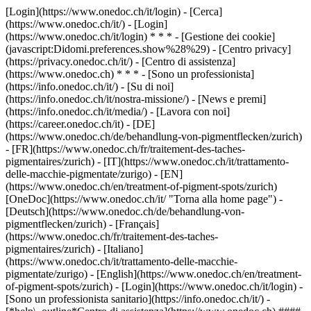
[Login](https://www.onedoc.ch/it/login) - [Cerca]
(https://www.onedoc.ch/it/) - [Login]
(https://www.onedoc.ch/it/login) * * * - [Gestione dei cookie]
(javascript:Didomi.preferences.show%28%29) - [Centro privacy]
(https://privacy.onedoc.ch/it/) - [Centro di assistenza]
(https://www.onedoc.ch) * * * - [Sono un professionista]
(https://info.onedoc.ch/it/) - [Su di noi]
(https://info.onedoc.ch/it/nostra-missione/) - [News e premi]
(https://info.onedoc.ch/it/media/) - [Lavora con noi]
(https://career.onedoc.ch/it)
- [DE]
(https://www.onedoc.ch/de/behandlung-von-pigmentflecken/zurich)
- [FR](https://www.onedoc.ch/fr/traitement-des-taches-
pigmentaires/zurich) - [IT](https://www.onedoc.ch/it/trattamento-
delle-macchie-pigmentate/zurigo) - [EN]
(https://www.onedoc.ch/en/treatment-of-pigment-spots/zurich)
[OneDoc](https://www.onedoc.ch/it/ "Torna alla home page") -
[Deutsch](https://www.onedoc.ch/de/behandlung-von-
pigmentflecken/zurich) - [Français]
(https://www.onedoc.ch/fr/traitement-des-taches-
pigmentaires/zurich) - [Italiano]
(https://www.onedoc.ch/it/trattamento-delle-macchie-
pigmentate/zurigo) - [English](https://www.onedoc.ch/en/treatment-
of-pigment-spots/zurich)
- [Login](https://www.onedoc.ch/it/login) -
[Sono un professionista sanitario](https://info.onedoc.ch/it/)
-