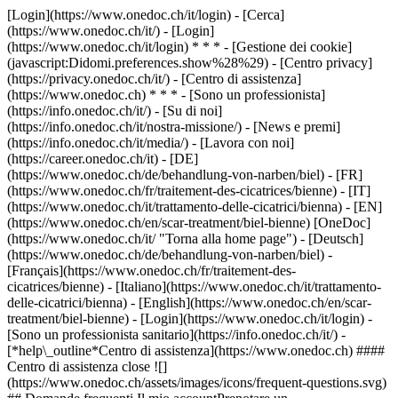
[Login](https://www.onedoc.ch/it/login) - [Cerca]
(https://www.onedoc.ch/it/) - [Login]
(https://www.onedoc.ch/it/login) * * * - [Gestione dei cookie]
(javascript:Didomi.preferences.show%28%29) - [Centro privacy]
(https://privacy.onedoc.ch/it/) - [Centro di assistenza]
(https://www.onedoc.ch) * * * - [Sono un professionista]
(https://info.onedoc.ch/it/) - [Su di noi]
(https://info.onedoc.ch/it/nostra-missione/) - [News e premi]
(https://info.onedoc.ch/it/media/) - [Lavora con noi]
(https://career.onedoc.ch/it)
- [DE]
(https://www.onedoc.ch/de/behandlung-von-narben/biel) - [FR]
(https://www.onedoc.ch/fr/traitement-des-cicatrices/bienne) - [IT]
(https://www.onedoc.ch/it/trattamento-delle-cicatrici/bienna) - [EN]
(https://www.onedoc.ch/en/scar-treatment/biel-bienne) [OneDoc]
(https://www.onedoc.ch/it/ "Torna alla home page") - [Deutsch]
(https://www.onedoc.ch/de/behandlung-von-narben/biel) -
[Français](https://www.onedoc.ch/fr/traitement-des-
cicatrices/bienne) - [Italiano](https://www.onedoc.ch/it/trattamento-
delle-cicatrici/bienna) - [English](https://www.onedoc.ch/en/scar-
treatment/biel-bienne)
- [Login](https://www.onedoc.ch/it/login) -
[Sono un professionista sanitario](https://info.onedoc.ch/it/)
-
[*help\_outline*Centro di assistenza](https://www.onedoc.ch) ####
Centro di assistenza close ![]
(https://www.onedoc.ch/assets/images/icons/frequent-questions.svg)