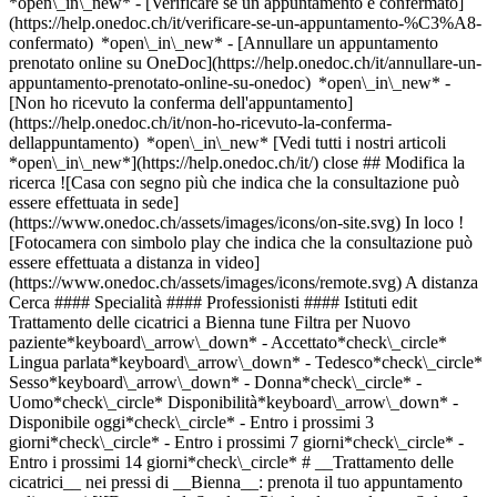
*open\_in\_new*
- [Verificare se un appuntamento è confermato](https://help.onedoc.ch/it/verificare-se-un-appuntamento-%C3%A8-confermato) *open\_in\_new* - [Annullare un appuntamento prenotato online su OneDoc](https://help.onedoc.ch/it/annullare-un-appuntamento-prenotato-online-su-onedoc) *open\_in\_new* - [Non ho ricevuto la conferma dell'appuntamento](https://help.onedoc.ch/it/non-ho-ricevuto-la-conferma-dellappuntamento) *open\_in\_new* [Vedi tutti i nostri articoli *open\_in\_new*](https://help.onedoc.ch/it/) close ## Modifica la ricerca ![Casa con segno più che indica che la consultazione può essere effettuata in sede](https://www.onedoc.ch/assets/images/icons/on-site.svg) In loco ![Fotocamera con simbolo play che indica che la consultazione può essere effettuata a distanza in video](https://www.onedoc.ch/assets/images/icons/remote.svg) A distanza Cerca #### Specialità #### Professionisti #### Istituti edit Trattamento delle cicatrici a Bienna tune Filtra per Nuovo paziente*keyboard\_arrow\_down* - Accettato*check\_circle* Lingua parlata*keyboard\_arrow\_down* - Tedesco*check\_circle* Sesso*keyboard\_arrow\_down* - Donna*check\_circle* - Uomo*check\_circle* Disponibilità*keyboard\_arrow\_down* - Disponibile oggi*check\_circle* - Entro i prossimi 3 giorni*check\_circle* - Entro i prossimi 7 giorni*check\_circle* - Entro i prossimi 14 giorni*check\_circle* # __Trattamento delle cicatrici__ nei pressi di __Bienna__: prenota il tuo appuntamento online oggi [![Dr.ssa med. Svetlana Pizula, dermatologa a Soletta](https://assets.onedoc.ch/images/users/1fe423c3196ccc47a4f0ba882bef19619aef4ea0a8766d9713f006d6bbcfb876-small.png "Dr.ssa med. Svetlana Pizula, dermatologa a Soletta")](https://www.onedoc.ch/it/dermatologa/soletta/pcrg8/dr-med-svetlana-pizula) ### [Dr.ssa med. Svetlana Pizula](https://www.onedoc.ch/it/dermatologa/soletta/pcrg8/dr-med-svetlana-pizula) [Dermatologa](https://www.onedoc.ch/it/dermatologo/soletta) [Pallas Solothurn](https://www.onedoc.ch/it/clinica/soletta/e7m8/pallas-solothurn) Dornacherstrasse 26 4500 Soletta ![Icona paziente con segno più che indica che il professionista accetta nuovi pazienti](https://www.onedoc.ch/assets/images/icons/new-patients.svg)Accetta nuovi pazienti [Prenota un appuntamento](https://www.onedoc.ch/it/dermatologa/soletta/pcrg8/dr-med-svetlana-pizula) Competenze:[Trattamento delle cicatrici](https://www.onedoc.ch/it/trattamento-delle-cicatrici/soletta), [Acne](https://www.onedoc.ch/it/acne/soletta), [Couperose | Rosacea](https://www.onedoc.ch/it/couperose-rosacea/soletta), [Rimozione dei nei](https://www.onedoc.ch/it/rimozione-dei-nei/soletta), [Controllo della pelle](https://www.onedoc.ch/it/controllo-della-pelle/soletta), [Iniezione di tossina botulinica](https://www.onedoc.ch/it/iniezione-di-tossina-botulinica/soletta), [Iniezione di acido ialuronico](https://www.onedoc.ch/it/iniezione-di-acido-ialuronico/soletta), [Micosi dei piedi e delle unghie](https://www.onedoc.ch/it/micosi-dei-piedi-e-delle-unghie/soletta), [Allergia | AllergoTest | Controllo allergie](https://www.onedoc.ch/it/allergia-allergotest-controllo-allergie/soletta), [Rinite allergica | Febbre da fieno](https://www.onedoc.ch/it/rinite-allergica-febbre-da-fieno/soletta), [Desensibilizzazione | Immunoterapia allergene-specifica | Immunoterapia dell'allergene](https://www.onedoc.ch/it/desensibilizzazione-immunoterapia-allergene-specifica-immunoterapia-dell-allergene/soletta), [Angioma](https://www.onedoc.ch/it/angioma/soletta), [Emergenza dermatologica](https://www.onedoc.ch/it/emergenza-dermatologica/soletta), [Eczema](https://www.onedoc.ch/it/eczema/soletta), [Ablazione con filo | Graffette](https://www.onedoc.ch/it/ablazione-con-filo-graffette/soletta), [Trattamento laser ginecologico | Laser Vaginale](https://www.onedoc.ch/it/trattamento-laser-ginecologico-laser-vaginale/soletta), [Tumore della pelle | Cancro della pelle](https://www.onedoc.ch/it/tumore-della-pelle-cancro-della-pelle/soletta), [Micosi Cutanee](https://www.onedoc.ch/it/micosi-cutanee/soletta), [Iperidrosi | Sudorazione eccessiva](https://www.onedoc.ch/it/iperidrosi-sudorazione-eccessiva/soletta), [Mesoterapia](https://www.onedoc.ch/it/mesoterapia/soletta), [Herpes labiale | Bolle di febbre | Herpes simplex](https://www.onedoc.ch/it/herpes-labiale-bolle-di-febbre-herpes-simplex/soletta), [Melanoma](https://www.onedoc.ch/it/melanoma/soletta), [Controllo dei nei](https://www.onedoc.ch/it/controllo-dei-nei/soletta), [Infezione dell'unghia | Paranochia | Infiammazione del letto ungueale](https://www.onedoc.ch/it/infezione-dell-unghia-paranochia-infiammazione-del-letto-ungueale/soletta), [Dermatologia pediatrica](https://www.onedoc.ch/it/dermatologia-pediatrica/soletta), [Psoriasi](https://www.onedoc.ch/it/psoriasi/soletta), [Malattie sessualmente trasmissibili | Infezioni sessualmente trasmissibili (MST/IST)](https://www.onedoc.ch/it/malattie-sessualmente-trasmissibili-infezioni-sessualmente-trasmissibili-mst-ist/soletta), [Orticaria](https://www.onedoc.ch/it/orticaria/soletta), [Vitiligine](https://www.onedoc.ch/it/vitiligine/soletta), [Verruche](https://www.onedoc.ch/it/verruche/soletta), [Rimozione di cisti](https://www.onedoc.ch/it/rimozione-di-cisti/soletta), [Laser estetico](https://www.onedoc.ch/it/laser-estetico/soletta), [Trattamento con laser CO2 | Trattamento con laser CO2 frazionato](https://www.onedoc.ch/it/trattamento-con-laser-co2-trattamento-con-laser-co2-frazionato/soletta), [Trattamento delle macchie pigmentate](https://www.onedoc.ch/it/trattamento-delle-macchie-pigmentate/soletta), [Dermopigmentazione estetica o medicale](https://www.onedoc.ch/it/dermopigmentazione-estetica-o-medicale/soletta)Vedi di più *chevron\_left* ven 07 ago *chevron\_right* Vedi più appuntamenti *error\_outline* Si è verificato un errore durante il caricamento della disponibilità [Riprova](https://www.onedoc.ch) Competenze:[Trattamento delle cicatrici](https://www.onedoc.ch/it/trattamento-delle-cicatrici/soletta), [Acne](https://www.onedoc.ch/it/acne/soletta), [Couperose | Rosacea](https://www.onedoc.ch/it/couperose-rosacea/soletta), [Rimozione dei nei](https://www.onedoc.ch/it/rimozione-dei-nei/soletta), [Controllo della pelle](https://www.onedoc.ch/it/controllo-della-pelle/soletta), [Iniezione di tossina botulinica](https://www.onedoc.ch/it/iniezione-di-tossina-botulinica/soletta), [Iniezione di acido ialuronico](https://www.onedoc.ch/it/iniezione-di-acido-ialuronico/soletta), [Micosi dei piedi e delle unghie](https://www.onedoc.ch/it/micosi-dei-piedi-e-delle-unghie/soletta), [Allergia | AllergoTest | Controllo allergie](https://www.onedoc.ch/it/allergia-allergotest-controllo-allergie/soletta), [Rinite allergica | Febbre da fieno](https://www.onedoc.ch/it/rinite-allergica-febbre-da-fieno/soletta), [Desensibilizzazione | Immunoterapia allergene-specifica | Immunoterapia dell'allergene](https://www.onedoc.ch/it/desensibilizzazione-immunoterapia-allergene-specifica-immunoterapia-dell-allergene/soletta), [Angioma](https://www.onedoc.ch/it/angioma/soletta), [Emergenza dermatologica](https://www.onedoc.ch/it/emergenza-dermatologica/soletta), [Eczema](https://www.onedoc.ch/it/eczema/soletta), [Ablazione con filo | Graffette](https://www.onedoc.ch/it/ablazione-con-filo-graffette/soletta), [Trattamento laser ginecologico | Laser Vaginale](https://www.onedoc.ch/it/trattamento-laser-ginecologico-laser-vaginale/soletta), [Tumore della pelle | Cancro della pelle](https://www.onedoc.ch/it/tumore-della-pelle-cancro-della-pelle/soletta), [Micosi Cutanee](https://www.onedoc.ch/it/micosi-cutanee/soletta), [Iperidrosi | Sudorazione eccessiva](https://www.onedoc.ch/it/iperidrosi-sudorazione-eccessiva/soletta), [Mesoterapia](https://www.onedoc.ch/it/mesoterapia/soletta), [Herpes labiale | Bolle di febbre | Herpes simplex](https://www.onedoc.ch/it/herpes-labiale-bolle-di-febbre-herpes-simplex/soletta), [Melanoma](https://www.onedoc.ch/it/melanoma/soletta), [Controllo dei nei](https://www.onedoc.ch/it/controllo-dei-nei/soletta), [Infezione dell'unghia | Paranochia | Infiammazione del letto ungueale](https://www.onedoc.ch/it/infezione-dell-unghia-paranochia-infiammazione-del-letto-ungueale/soletta), [Dermatologia pediatrica](https://www.onedoc.ch/it/dermatologia-pediatrica/soletta), [Psoriasi](https://www.onedoc.ch/it/psoriasi/soletta), [Malattie sessualmente trasmissibili | Infezioni sessualmente trasmissibili (MST/IST)](https://www.onedoc.ch/it/malattie-sessualmente-trasmissibili-infezioni-sessualmente-trasmissibili-mst-ist/soletta), [Orticaria](https://www.onedoc.ch/it/orticaria/soletta), [Vitiligine](https://www.onedoc.ch/it/vitiligine/soletta), [Verruche](https://www.onedoc.ch/it/verruche/soletta), [Rimozione di cisti](https://www.onedoc.ch/it/rimozione-di-cisti/soletta), [Laser estetico](https://www.onedoc.ch/it/laser-estetico/soletta), [Trattamento con laser CO2 | Trattamento con laser CO2 frazionato](https://www.onedoc.ch/it/trattamento-con-laser-co2-trattamento-con-laser-co2-frazionato/soletta), [Trattamento delle macchie pigmentate](https://www.onedoc.ch/it/trattamento-delle-macchie-pigmentate/soletta), [Dermopigmentazione estetica o medicale](https://www.onedoc.ch/it/dermopigmentazione-estetica-o-medicale/soletta)Vedi di più #### Sei un professionista sanitario e non compari in questo elenco? Contattaci per la referenza online del tuo studio. [Aggiungi il tuo studio](https://info.onedoc.ch/it/) 1. [OneDoc](https://www.onedoc.ch/it/)/ 2. [Trattamento delle cicatrici](https://www.onedoc.ch/it/trattamento-delle-cicatrici)/ 3. [Cantone Berna](https://www.onedoc.ch/it/trattamento-delle-cicatrici/cantone-berna)/ 4. Bienna ### Scarica l'app OneDoc Prenota un appuntamento online con un medico, dentista o terapeuta vicino a te in Svizzera. L'app OneDoc ti consente di gestire tutti i tuoi appuntamenti medici dal tuo cellulare, ovunque e in qualsiasi momento. ![Codice QR che rimanda all’App Store o a Google Play per scaricare l