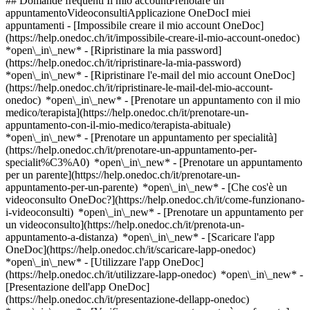
## Domande frequenti Il mio accountPrenotare un
appuntamentoVideoconsultiApplicazione OneDocI miei
appuntamenti - [Impossibile creare il mio account OneDoc]
(https://help.onedoc.ch/it/impossibile-creare-il-mio-account-onedoc)
*open\_in\_new* - [Ripristinare la mia password]
(https://help.onedoc.ch/it/ripristinare-la-mia-password)
*open\_in\_new* - [Ripristinare l'e-mail del mio account OneDoc]
(https://help.onedoc.ch/it/ripristinare-le-mail-del-mio-account-
onedoc) *open\_in\_new*
- [Prenotare un appuntamento con il mio
medico/terapista](https://help.onedoc.ch/it/prenotare-un-
appuntamento-con-il-mio-medico/terapista-abituale)
*open\_in\_new* - [Prenotare un appuntamento per specialità]
(https://help.onedoc.ch/it/prenotare-un-appuntamento-per-
specialit%C3%A0) *open\_in\_new* - [Prenotare un appuntamento
per un parente](https://help.onedoc.ch/it/prenotare-un-
appuntamento-per-un-parente) *open\_in\_new*
- [Che cos'è un
videoconsulto OneDoc?](https://help.onedoc.ch/it/come-funzionano-
i-videoconsulti) *open\_in\_new* - [Prenotare un appuntamento per
un videoconsulto](https://help.onedoc.ch/it/prenota-un-
appuntamento-a-distanza) *open\_in\_new*
- [Scaricare l'app
OneDoc](https://help.onedoc.ch/it/scaricare-lapp-onedoc)
*open\_in\_new* - [Utilizzare l'app OneDoc]
(https://help.onedoc.ch/it/utilizzare-lapp-onedoc) *open\_in\_new* -
[Presentazione dell'app OneDoc]
(https://help.onedoc.ch/it/presentazione-dellapp-onedoc)