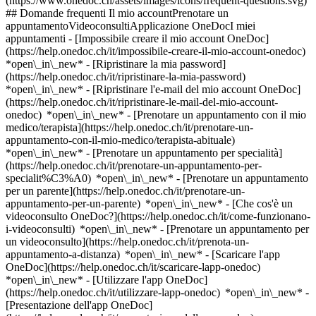
(https://www.onedoc.ch/assets/images/icons/frequent-questions.svg)
## Domande frequenti Il mio accountPrenotare un
appuntamentoVideoconsultiApplicazione OneDocI miei
appuntamenti - [Impossibile creare il mio account OneDoc]
(https://help.onedoc.ch/it/impossibile-creare-il-mio-account-onedoc)
*open\_in\_new* - [Ripristinare la mia password]
(https://help.onedoc.ch/it/ripristinare-la-mia-password)
*open\_in\_new* - [Ripristinare l'e-mail del mio account OneDoc]
(https://help.onedoc.ch/it/ripristinare-le-mail-del-mio-account-
onedoc) *open\_in\_new*
- [Prenotare un appuntamento con il mio
medico/terapista](https://help.onedoc.ch/it/prenotare-un-
appuntamento-con-il-mio-medico/terapista-abituale)
*open\_in\_new* - [Prenotare un appuntamento per specialità]
(https://help.onedoc.ch/it/prenotare-un-appuntamento-per-
specialit%C3%A0) *open\_in\_new* - [Prenotare un appuntamento
per un parente](https://help.onedoc.ch/it/prenotare-un-
appuntamento-per-un-parente) *open\_in\_new*
- [Che cos'è un
videoconsulto OneDoc?](https://help.onedoc.ch/it/come-funzionano-
i-videoconsulti) *open\_in\_new* - [Prenotare un appuntamento per
un videoconsulto](https://help.onedoc.ch/it/prenota-un-
appuntamento-a-distanza) *open\_in\_new*
- [Scaricare l'app
OneDoc](https://help.onedoc.ch/it/scaricare-lapp-onedoc)
*open\_in\_new* - [Utilizzare l'app OneDoc]
(https://help.onedoc.ch/it/utilizzare-lapp-onedoc) *open\_in\_new* -
[Presentazione dell'app OneDoc]