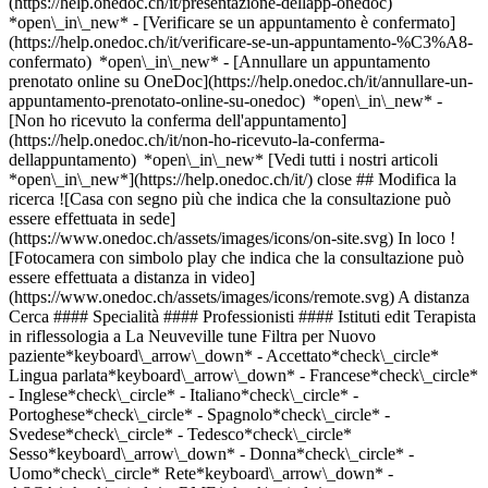
(https://help.onedoc.ch/it/presentazione-dellapp-onedoc)
*open\_in\_new*
- [Verificare se un appuntamento è confermato](https://help.onedoc.ch/it/verificare-se-un-appuntamento-%C3%A8-confermato) *open\_in\_new* - [Annullare un appuntamento prenotato online su OneDoc](https://help.onedoc.ch/it/annullare-un-appuntamento-prenotato-online-su-onedoc) *open\_in\_new* - [Non ho ricevuto la conferma dell'appuntamento](https://help.onedoc.ch/it/non-ho-ricevuto-la-conferma-dellappuntamento) *open\_in\_new* [Vedi tutti i nostri articoli *open\_in\_new*](https://help.onedoc.ch/it/) close ## Modifica la ricerca ![Casa con segno più che indica che la consultazione può essere effettuata in sede](https://www.onedoc.ch/assets/images/icons/on-site.svg) In loco ![Fotocamera con simbolo play che indica che la consultazione può essere effettuata a distanza in video](https://www.onedoc.ch/assets/images/icons/remote.svg) A distanza Cerca #### Specialità #### Professionisti #### Istituti edit Terapista in riflessologia a La Neuveville tune Filtra per Nuovo paziente*keyboard\_arrow\_down* - Accettato*check\_circle* Lingua parlata*keyboard\_arrow\_down* - Francese*check\_circle* - Inglese*check\_circle* - Italiano*check\_circle* - Portoghese*check\_circle* - Spagnolo*check\_circle* - Svedese*check\_circle* - Tedesco*check\_circle* Sesso*keyboard\_arrow\_down* - Donna*check\_circle* - Uomo*check\_circle* Rete*keyboard\_arrow\_down* - ASCA*check\_circle* - RME*check\_circle* Disponibilità*keyboard\_arrow\_down* - Disponibile oggi*check\_circle* - Entro i prossimi 3 giorni*check\_circle* - Entro i prossimi 7 giorni*check\_circle* - Entro i prossimi 14 giorni*check\_circle* # __Terapista in riflessologia__ a __La Neuveville__: prenota il tuo appuntamento online oggi ## 1 risultato a La Neuveville [![Sig.ra Alyssa Fernandes, massaggiatrice classica a La Neuveville](https://assets.onedoc.ch/images/users/91116e77b1c16a6bdffeaf1f20ed917609a942e0fc774aff071dc1bf292ba85b-small.jpg "Sig.ra Alyssa Fernandes, massaggiatrice classica a La Neuveville")](https://www.onedoc.ch/it/massaggiatrice-classica/la-neuveville/pctt3/alyssa-fernandes) ### [Sig.ra Alyssa Fernandes](https://www.onedoc.ch/it/massaggiatrice-classica/la-neuveville/pctt3/alyssa-fernandes) ![Badge che indica un profilo verificato](https://www.onedoc.ch/assets/images/icons/checkmark.svg) [Massaggiatrice classica](https://www.onedoc.ch/it/massaggiatore-classico/la-neuveville), Terapista in riflessologia Natur'Aly Grand-Rue 2 2520 La Neuveville ![Sig.ra Alyssa Fernandes è affiliata alla rete ASCA](https://assets.onedoc.ch/images/networks/logos/496d325fd4282f2f0a46197dd629fd16fcd2d324839e441a2a65aaa74df08a15-small.png) ![Icona paziente con segno più che indica che il professionista accetta nuovi pazienti](https://www.onedoc.ch/assets/images/icons/new-patients.svg)Accetta nuovi pazienti [Prenota un appuntamento](https://www.onedoc.ch/it/massaggiatrice-classica/la-neuveville/pctt3/alyssa-fernandes) *chevron\_left* lun 03 ago *chevron\_right* Vedi più appuntamenti *error\_outline* Si è verificato un errore durante il caricamento della disponibilità [Riprova](https://www.onedoc.ch) ## __Terapisti in riflessologia__: altri specialisti sono disponibili online nei pressi di __La Neuveville__ [![Sig.ra Annick Hermann, terapista in riflessologia a Prêles](https://assets.onedoc.ch/images/users/d30369ff6eea390a853b931a7eacbc52c525cf11e53aea1528c44e9f46e81ece-small.jpg "Sig.ra Annick Hermann, terapista in riflessologia a Prêles")](https://www.onedoc.ch/it/terapista-in-riflessologia/preles/pb62n/annick-hermann) ### [Sig.ra Annick Hermann](https://www.onedoc.ch/it/terapista-in-riflessologia/preles/pb62n/annick-hermann) ![Badge che indica un profilo verificato](https://www.onedoc.ch/assets/images/icons/checkmark.svg) [Terapista in riflessologia](https://www.onedoc.ch/it/terapista-in-riflessologia/preles) Prêles, à l'essenciel La Chaîne 6 2515 Prêles ![Sig.ra Annick Hermann è affiliata alla rete ASCA](https://assets.onedoc.ch/images/networks/logos/496d325fd4282f2f0a46197dd629fd16fcd2d324839e441a2a65aaa74df08a15-small.png)![Sig.ra Annick Hermann è affiliata alla rete RME](https://assets.onedoc.ch/images/networks/logos/a202aabd14cdddb5ff03205af2481fb805645ff903773c55a6c572d22f23762e-small.png) ![Icona paziente con segno più che indica che il professionista accetta nuovi pazienti](https://www.onedoc.ch/assets/images/icons/new-patients.svg)Accetta nuovi pazienti [Prenota un appuntamento](https://www.onedoc.ch/it/terapista-in-riflessologia/preles/pb62n/annick-hermann) *chevron\_left* lun 03 ago *chevron\_right* Vedi più appuntamenti *error\_outline* Si è verificato un errore durante il caricamento della disponibilità [Riprova](https://www.onedoc.ch) [![Sig. Samir Haidar, massaggiatore classico a Tschugg](https://assets.onedoc.ch/images/users/1b7ecb761c574848e220c1c8f0d14e2c21ecc4b5fd7c29c586440684dd94edd2-small.jpg "Sig. Samir Haidar, massaggiatore classico a Tschugg")](https://www.onedoc.ch/it/massaggiatore-classico/tschugg/pcsa7/samir-haidar) ### [Sig. Samir Haidar](https://www.onedoc.ch/it/massaggiatore-classico/tschugg/pcsa7/samir-haidar) ![Badge che indica un profilo verificato](https://www.onedoc.ch/assets/images/icons/checkmark.svg) [Massaggiatore classico](https://www.onedoc.ch/it/massaggiatore-classico/tschugg), [Terapista in riflessologia](https://www.onedoc.ch/it/terapista-in-riflessologia/tschugg) Cabinet de Samir Haidar - SaMasse (Rehaklinik Tschugg) Bethesda 6 3233 Tschugg ![Sig. Samir Haidar è affiliato alla rete ASCA](https://assets.onedoc.ch/images/networks/logos/496d325fd4282f2f0a46197dd629fd16fcd2d324839e441a2a65aaa74df08a15-small.png)![Sig. Samir Haidar è affiliato alla rete RME](https://assets.onedoc.ch/images/networks/logos/a202aabd14cdddb5ff03205af2481fb805645ff903773c55a6c572d22f23762e-small.png) ![Icona paziente con segno più che indica che il professionista accetta nuovi pazienti](https://www.onedoc.ch/assets/images/icons/new-patients.svg)Accetta nuovi pazienti [Prenota un appuntamento](https://www.onedoc.ch/it/massaggiatore-classico/tschugg/pcsa7/samir-haidar) *chevron\_left* lun 03 ago *chevron\_right* Vedi più appuntamenti *error\_outline* Si è verificato un errore durante il caricamento della disponibilità [Riprova](https://www.onedoc.ch) [![Sig.ra Maud Marrucho, terapista in massaggio medico a Cornaux](https://assets.onedoc.ch/images/users/c153f49941859aa54837619839d52b7c1179d91f793f321987f3d0fcde8014a5-small.png "Sig.ra Maud Marrucho, terapista in massaggio medico a Cornaux")](https://www.onedoc.ch/it/terapista-in-massaggio-medico/cornaux/pyrl/maud-marrucho) ### [Sig.ra Maud Marrucho](https://www.onedoc.ch/it/terapista-in-massaggio-medico/cornaux/pyrl/maud-marrucho) ![Badge che indica un profilo verificato](https://www.onedoc.ch/assets/images/icons/checkmark.svg) [Terapista in massaggio medico](https://www.onedoc.ch/it/terapista-in-massaggio-medico/cornaux), [Terapista in riflessologia](https://www.onedoc.ch/it/terapista-in-riflessologia/cornaux) [CESACO - Centre Santé Cornaux](https://www.onedoc.ch/it/studio-medicina-alternativa/cornaux/eqm2/cesaco-centre-sante-cornaux) Clos-Saint-Pierre 6 2087 Cornaux ![Sig.ra Maud Marrucho è affiliata alla rete ASCA](https://assets.onedoc.ch/images/networks/logos/496d325fd4282f2f0a46197dd629fd16fcd2d324839e441a2a65aaa74df08a15-small.png)![Sig.ra Maud Marrucho è affiliata alla rete RME](https://assets.onedoc.ch/images/networks/logos/a202aabd14cdddb5ff03205af2481fb805645ff903773c55a6c572d22f23762e-small.png) ![Icona paziente con segno più che indica che il professionista accetta nuovi pazienti](https://www.onedoc.ch/assets/images/icons/new-patients.svg)Accetta nuovi pazienti [Prenota un appuntamento](https://www.onedoc.ch/it/terapista-in-massaggio-medico/cornaux/pyrl/maud-marrucho) *chevron\_left* lun 03 ago *chevron\_right* Vedi più appuntamenti *error\_outline* Si è verificato un errore durante il caricamento della disponibilità [Riprova](https://www.onedoc.ch) [![Sig.ra Anaëlle Feller, terapista in riflessologia a Ins](https://assets.onedoc.ch/images/users/f5438d62ca3cda90fb31f45677e184c40d8226780c338cfdf51e774c013225c6-small.jpg "Sig.ra Anaëlle Feller, terapista in riflessologia a Ins")](https://www.onedoc.ch/it/terapista-in-riflessologia/ins/pckmg/anaelle-feller) ### [Sig.ra Anaëlle Feller](https://www.onedoc.ch/it/terapista-in-riflessologia/ins/pckmg/anaelle-feller) ![Badge che indica un profilo verificato](https://www.onedoc.ch/assets/images/icons/checkmark.svg) [Terapista in riflessologia](https://www.onedoc.ch/it/terapista-in-riflessologia/ins) taksu Ins Erlachstrasse 2 3232 Ins ![Sig.ra Anaëlle Feller è affiliata alla rete ASCA](https://assets.onedoc.ch/images/networks/logos/496d325fd4282f2f0a46197dd629fd16fcd2d324839e441a2a65aaa74df08a15-small.png)![Sig.ra Anaëlle Feller è affiliata alla rete RME](https://assets.onedoc.ch/images/networks/logos/a202aabd14cdddb5ff03205af2481fb805645ff903773c55a6c572d22f23762e-small.png) ![Icona paziente con segno più che indica che il professionista accetta nuovi pazienti](https://www.onedoc.ch/assets/images/icons/new-patients.svg)Accetta nuovi pazienti [Prenota un appuntamento](https://www.onedoc.ch/it/terapista-in-riflessologia/ins/pckmg/anaelle-feller) [![Sig.ra Aline Tettü, massaggiatrice classica a Mont-Vully](https://assets.onedoc.ch/images/users/d5205468916fe515622e9c8009a39393f2ea83be3d24b4d616cd9c7b81ddc18d-small.png "Sig.ra Aline Tettü, massaggiatrice classica a Mont-Vully")](https://www.onedoc.ch/it/massaggiatrice-classica/mont-vully/pcynb/aline-tettu) ### [Sig.ra Aline Tettü](https://www.onedoc.ch/it/massaggiatrice-classica/mont-vully/pcynb/aline-tettu) ![Badge che indica un profilo verificato](https://www.onedoc.ch/assets/images/icons/checkmark.svg) [Massaggiatrice classica](https://www.onedoc.ch/it/massaggiatore-classico/mont-vully), [Terapista in riflessologia](https://www.onedoc.ch/it/terapista-in-riflessologia/mont-vully) [Drain & Glow