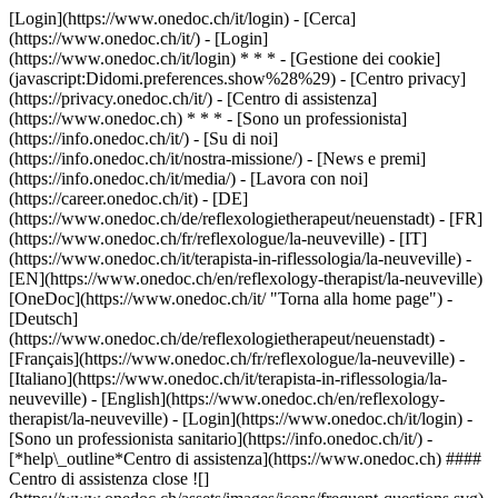
[Login](https://www.onedoc.ch/it/login) - [Cerca]
(https://www.onedoc.ch/it/) - [Login]
(https://www.onedoc.ch/it/login) * * * - [Gestione dei cookie]
(javascript:Didomi.preferences.show%28%29) - [Centro privacy]
(https://privacy.onedoc.ch/it/) - [Centro di assistenza]
(https://www.onedoc.ch) * * * - [Sono un professionista]
(https://info.onedoc.ch/it/) - [Su di noi]
(https://info.onedoc.ch/it/nostra-missione/) - [News e premi]
(https://info.onedoc.ch/it/media/) - [Lavora con noi]
(https://career.onedoc.ch/it)
- [DE]
(https://www.onedoc.ch/de/reflexologietherapeut/neuenstadt) - [FR]
(https://www.onedoc.ch/fr/reflexologue/la-neuveville) - [IT]
(https://www.onedoc.ch/it/terapista-in-riflessologia/la-neuveville) -
[EN](https://www.onedoc.ch/en/reflexology-therapist/la-neuveville)
[OneDoc](https://www.onedoc.ch/it/ "Torna alla home page") -
[Deutsch]
(https://www.onedoc.ch/de/reflexologietherapeut/neuenstadt) -
[Français](https://www.onedoc.ch/fr/reflexologue/la-neuveville) -
[Italiano](https://www.onedoc.ch/it/terapista-in-riflessologia/la-
neuveville) - [English](https://www.onedoc.ch/en/reflexology-
therapist/la-neuveville)
- [Login](https://www.onedoc.ch/it/login) -
[Sono un professionista sanitario](https://info.onedoc.ch/it/)
-
[*help\_outline*Centro di assistenza](https://www.onedoc.ch) ####
Centro di assistenza close ![]