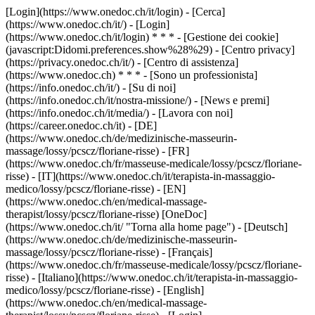
[Login](https://www.onedoc.ch/it/login) - [Cerca]
(https://www.onedoc.ch/it/) - [Login]
(https://www.onedoc.ch/it/login) * * * - [Gestione dei cookie]
(javascript:Didomi.preferences.show%28%29) - [Centro privacy]
(https://privacy.onedoc.ch/it/) - [Centro di assistenza]
(https://www.onedoc.ch) * * * - [Sono un professionista]
(https://info.onedoc.ch/it/) - [Su di noi]
(https://info.onedoc.ch/it/nostra-missione/) - [News e premi]
(https://info.onedoc.ch/it/media/) - [Lavora con noi]
(https://career.onedoc.ch/it)
- [DE]
(https://www.onedoc.ch/de/medizinische-masseurin-
massage/lossy/pcscz/floriane-risse) - [FR]
(https://www.onedoc.ch/fr/masseuse-medicale/lossy/pcscz/floriane-
risse) - [IT](https://www.onedoc.ch/it/terapista-in-massaggio-
medico/lossy/pcscz/floriane-risse) - [EN]
(https://www.onedoc.ch/en/medical-massage-
therapist/lossy/pcscz/floriane-risse) [OneDoc]
(https://www.onedoc.ch/it/ "Torna alla home page") - [Deutsch]
(https://www.onedoc.ch/de/medizinische-masseurin-
massage/lossy/pcscz/floriane-risse) - [Français]
(https://www.onedoc.ch/fr/masseuse-medicale/lossy/pcscz/floriane-
risse) - [Italiano](https://www.onedoc.ch/it/terapista-in-massaggio-
medico/lossy/pcscz/floriane-risse) - [English]
(https://www.onedoc.ch/en/medical-massage-