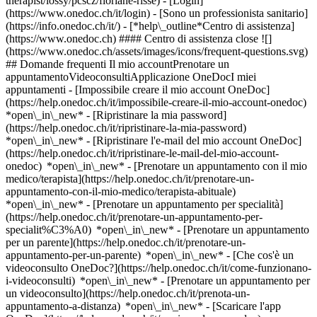
therapist/lossy/pcscz/floriane-risse)
- [Login]
(https://www.onedoc.ch/it/login) - [Sono un professionista sanitario]
(https://info.onedoc.ch/it/)
- [*help\_outline*Centro di assistenza]
(https://www.onedoc.ch) #### Centro di assistenza close ![]
(https://www.onedoc.ch/assets/images/icons/frequent-questions.svg)
## Domande frequenti Il mio accountPrenotare un
appuntamentoVideoconsultiApplicazione OneDocI miei
appuntamenti - [Impossibile creare il mio account OneDoc]
(https://help.onedoc.ch/it/impossibile-creare-il-mio-account-onedoc)
*open\_in\_new* - [Ripristinare la mia password]
(https://help.onedoc.ch/it/ripristinare-la-mia-password)
*open\_in\_new* - [Ripristinare l'e-mail del mio account OneDoc]
(https://help.onedoc.ch/it/ripristinare-le-mail-del-mio-account-
onedoc) *open\_in\_new*
- [Prenotare un appuntamento con il mio
medico/terapista](https://help.onedoc.ch/it/prenotare-un-
appuntamento-con-il-mio-medico/terapista-abituale)
*open\_in\_new* - [Prenotare un appuntamento per specialità]
(https://help.onedoc.ch/it/prenotare-un-appuntamento-per-
specialit%C3%A0) *open\_in\_new* - [Prenotare un appuntamento
per un parente](https://help.onedoc.ch/it/prenotare-un-
appuntamento-per-un-parente) *open\_in\_new*
- [Che cos'è un
videoconsulto OneDoc?](https://help.onedoc.ch/it/come-funzionano-
i-videoconsulti) *open\_in\_new* - [Prenotare un appuntamento per
un videoconsulto](https://help.onedoc.ch/it/prenota-un-
appuntamento-a-distanza) *open\_in\_new*
- [Scaricare l'app