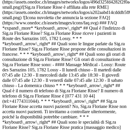
(https://assets.onedoc.ch/images/networks/logos/496d325fd4282f
small.png)![Sig.ra Floriane Risse è affiliata alla rete RME]
(https://assets.onedoc.ch/images/networks/logos/a202aabd14cddd
small.png) ![Icona nuvoletta che annuncia la sezione FAQ]
(https://www.onedoc.ch/assets/images/icons/faq.svg) ### FAQ
*expand\_more* *keyboard\_arrow\_right* ## Qual è l'indirizzo di
Sig.ra Floriane Risse? Sig.ra Floriane Risse riceve i pazienti in
Route des Sarrazins 105, 1782 Lossy. * * *
*keyboard\_arrow\_right* ## Quali sono le lingue parlate da Sig.ra
Floriane Risse? Sig.ra Floriane Risse propone delle consultazioni in
francese. * * * *keyboard\_arrow\_right* ## Quali sono gli orari di
consultazione di Sig.ra Floriane Risse? Gli orari di consultazione di
Sig.ra Floriane Risse sono: - #### Massage Médical - Lossy: Route
des Sarrazins 105, 1782 Lossy - Il lunedì chiuso - Il martedì dalle
07:45 alle 12:30 - Il mercoledì dalle 13:45 alle 18:30 - Il giovedì
dalle 07:45 alle 12:30 - Il venerdì dalle 07:45 alle 12:30 - Il sabato
chiuso - La domenica chiuso * * * *keyboard\_arrow\_right* ##
Qual è il numero di telefono di Sig.ra Floriane Risse? Il numero di
telefono di Sig.ra Floriane Risse è [077 431 10 44]
(tel:+41774311044). * * * *keyboard\_arrow\_right* ## Sig.ra
Floriane Risse accetta nuovi pazienti? No, Sig.ra Floriane Risse non
accetta nuovi pazienti. Ti invitiamo a controllare ulteriormente,
poiché la disponibilità potrebbe cambiare. * * *
*keyboard\_arrow\_right* ## Quali sono le specialità di Sig.ra
Floriane Risse? Sig.ra Floriane Risse pratica [massaggio medico]