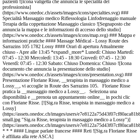
pazienti ![Icona valigetta che annuncia le specialità del
professionista]
(https://www.onedoc.ch/assets/images/icons/specialties.svg) ###
Specialità Massaggio medico Riflessologia Linfodrenaggio manuale
Terapia della coppettazione Massaggio classico ![Segnaposto che
annuncia la mappa e le informazioni di accesso dello studio]
(https://www.onedoc.ch/assets/images/icons/map.svg) ### Mappa e
informazioni pratiche #### Massage Médical - Lossy Route des
Sarrazins 105 1782 Lossy #### Orari di apertura Attualmente
chiuso - Apre alle 13:45 *expand\_more* Lunedì: Chiuso Martedì:
07:45 - 12:30 Mercoledì: 13:45 - 18:30 Giovedì: 07:45 - 12:30
Venerdì: 07:45 - 12:30 Sabato: Chiuso Domenica: Chiuso ![Icona
documento che annuncia la presentazione dello studio]
(https://www.onedoc.ch/assets/images/icons/presentation.svg) ###
Presentazione Floriane Risse, __terapista in massaggio medico a
Lossy__, vi accoglie in Route des Sarrazins 105. Floriane Risse
pratica la __massaggio medico a Lossy__. Seleziona una
disponibilità e __prenota un appuntamento online__ in pochi clic
con Floriane Risse. [![Sig.ra Risse, terapista in massaggio medico a
Lossy]
(https://assets.onedoc.ch/images/users/e7e8122a75d43f07cf80aca
small.jpg "Sig.ra Risse, terapista in massaggio medico a Lossy")]
(https://assets.onedoc.ch/images/users/e7e8122a75d43f07cf80aca
* * * #### Lingue parlate francese #### Reti ![Sig.ra Floriane Risse
è affiliata alla rete ASCA]