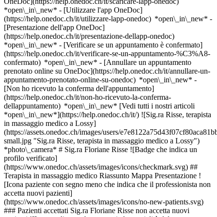
OneDoc](https://help.onedoc.ch/it/scaricare-lapp-onedoc)
*open\_in\_new* - [Utilizzare l'app OneDoc]
(https://help.onedoc.ch/it/utilizzare-lapp-onedoc) *open\_in\_new* -
[Presentazione dell'app OneDoc]
(https://help.onedoc.ch/it/presentazione-dellapp-onedoc)
*open\_in\_new*
- [Verificare se un appuntamento è confermato]
(https://help.onedoc.ch/it/verificare-se-un-appuntamento-%C3%A8-
confermato) *open\_in\_new* - [Annullare un appuntamento
prenotato online su OneDoc](https://help.onedoc.ch/it/annullare-un-
appuntamento-prenotato-online-su-onedoc) *open\_in\_new* -
[Non ho ricevuto la conferma dell'appuntamento]
(https://help.onedoc.ch/it/non-ho-ricevuto-la-conferma-
dellappuntamento) *open\_in\_new* [Vedi tutti i nostri articoli
*open\_in\_new*](https://help.onedoc.ch/it/) ![Sig.ra Risse, terapista
in massaggio medico a Lossy]
(https://assets.onedoc.ch/images/users/e7e8122a75d43f07cf80aca
small.jpg "Sig.ra Risse, terapista in massaggio medico a Lossy")
*photo\_camera* # Sig.ra Floriane Risse ![Badge che indica un
profilo verificato]
(https://www.onedoc.ch/assets/images/icons/checkmark.svg) ##
Terapista in massaggio medico Riassunto Mappa Presentazione !
[Icona paziente con segno meno che indica che il professionista non
accetta nuovi pazienti]
(https://www.onedoc.ch/assets/images/icons/no-new-patients.svg)
### Pazienti accettati Sig.ra Floriane Risse non accetta nuovi