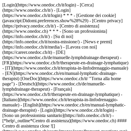
[Login](https://www.onedoc.ch/it/login) - [Cerca]
(https://www.onedoc.ch/it/) - [Login]
(https://www.onedoc.ch/it/login) * * * - [Gestione dei cookie]
(javascript:Didomi.preferences.show%28%29) - [Centro privacy]
(https://privacy.onedoc.ch/it/) - [Centro di assistenza]
(https://www.onedoc.ch) * * * - [Sono un professionista]
(https://info.onedoc.ch/it/) - [Su di noi]
(https://info.onedoc.ch/it/nostra-missione/) - [News e premi]
(https://info.onedoc.ch/it/media/) - [Lavora con noi]
(https://career.onedoc.ch/it)
- [DE]
(https://www.onedoc.ch/de/manuelle-lymphdrainage-therapeut) -
[FR](https://www.onedoc.ch/fr/therapeute-en-drainage-lymphatique)
- [IT](https://www.onedoc.ch/it/terapista-in-linfodrenaggio-manuale)
- [EN](https://www.onedoc.ch/en/manual-lymphatic-drainage-
therapist) [OneDoc](https://www.onedoc.ch/it/ "Torna alla home
page") - [Deutsch](https://www.onedoc.ch/de/manuelle-
lymphdrainage-therapeut) - [Français]
(https://www.onedoc.ch/fr/therapeute-en-drainage-lymphatique) -
[Italiano](https://www.onedoc.ch/it/terapista-in-linfodrenaggio-
manuale) - [English](https://www.onedoc.ch/en/manual-lymphatic-
drainage-therapist)
- [Login](https://www.onedoc.ch/it/login) -
[Sono un professionista sanitario](https://info.onedoc.ch/it/)
-
[*help\_outline*Centro di assistenza](https://www.onedoc.ch) ####
Centro di assistenza close ![]