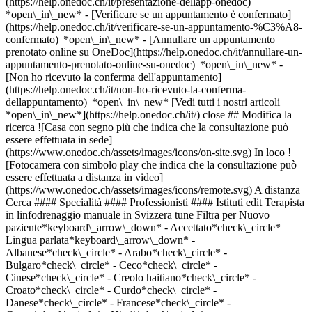
(https://help.onedoc.ch/it/presentazione-dellapp-onedoc)
*open\_in\_new*
- [Verificare se un appuntamento è confermato](https://help.onedoc.ch/it/verificare-se-un-appuntamento-%C3%A8-confermato) *open\_in\_new* - [Annullare un appuntamento prenotato online su OneDoc](https://help.onedoc.ch/it/annullare-un-appuntamento-prenotato-online-su-onedoc) *open\_in\_new* - [Non ho ricevuto la conferma dell'appuntamento](https://help.onedoc.ch/it/non-ho-ricevuto-la-conferma-dellappuntamento) *open\_in\_new* [Vedi tutti i nostri articoli *open\_in\_new*](https://help.onedoc.ch/it/) close ## Modifica la ricerca ![Casa con segno più che indica che la consultazione può essere effettuata in sede](https://www.onedoc.ch/assets/images/icons/on-site.svg) In loco ![Fotocamera con simbolo play che indica che la consultazione può essere effettuata a distanza in video](https://www.onedoc.ch/assets/images/icons/remote.svg) A distanza Cerca #### Specialità #### Professionisti #### Istituti edit Terapista in linfodrenaggio manuale in Svizzera tune Filtra per Nuovo paziente*keyboard\_arrow\_down* - Accettato*check\_circle* Lingua parlata*keyboard\_arrow\_down* - Albanese*check\_circle* - Arabo*check\_circle* - Bulgaro*check\_circle* - Ceco*check\_circle* - Cinese*check\_circle* - Creolo haitiano*check\_circle* - Croato*check\_circle* - Curdo*check\_circle* - Danese*check\_circle* - Francese*check\_circle* - Greco*check\_circle* - Hindi*check\_circle* - Inglese*check\_circle* - Italiano*check\_circle* - Lingala*check\_circle* - Mongolo*check\_circle* - Olandese*check\_circle* - Polacco*check\_circle* - Portoghese*check\_circle* - Rumeno*check\_circle* - Russo*check\_circle* - Serbo*check\_circle* - Slovacco*check\_circle* - Spagnolo*check\_circle* - Svedese*check\_circle* - Swahili*check\_circle* - Tedesco*check\_circle* - Thailandese*check\_circle* - Ucraino*check\_circle* - Ungherese*check\_circle* Sesso*keyboard\_arrow\_down* - Donna*check\_circle* - Uomo*check\_circle* Rete*keyboard\_arrow\_down* - ASCA*check\_circle* - RME*check\_circle* - Sanacare*check\_circle* - NVS*check\_circle* - Medbase*check\_circle* - APTN*check\_circle* Disponibilità*keyboard\_arrow\_down* - Disponibile oggi*check\_circle* - Entro i prossimi 3 giorni*check\_circle* - Entro i prossimi 7 giorni*check\_circle* - Entro i prossimi 14 giorni*check\_circle* # __Terapista in linfodrenaggio manuale__ in __Svizzera__: prenota il tuo appuntamento online oggi [![Sig. Costel Nechifor, massaggiatore classico a Bussigny](https://assets.onedoc.ch/images/users/a2af41a571fb42ab8a7f9abd51a6dbb9104ed11f90ff1553689a67e24139c8a0-small.png "Sig. Costel Nechifor, massaggiatore classico a Bussigny")](https://www.onedoc.ch/it/massaggiatore-classico/bussigny/pcsqi/costel-nechifor) ### [Sig. Costel Nechifor](https://www.onedoc.ch/it/massaggiatore-classico/bussigny/pcsqi/costel-nechifor) ![Badge che indica un profilo verificato](https://www.onedoc.ch/assets/images/icons/checkmark.svg) [Massaggiatore classico](https://www.onedoc.ch/it/massaggiatore-classico/bussigny), [Terapista in linfodrenaggio manuale](https://www.onedoc.ch/it/terapista-in-linfodrenaggio-manuale/bussigny) Cabinet de M. Costel Nechifor Rue de Lausanne 12 1030 Bussigny ![Sig. Costel Nechifor è affiliato alla rete ASCA](https://assets.onedoc.ch/images/networks/logos/496d325fd4282f2f0a46197dd629fd16fcd2d324839e441a2a65aaa74df08a15-small.png)![Sig. Costel Nechifor è affiliato alla rete RME](https://assets.onedoc.ch/images/networks/logos/a202aabd14cdddb5ff03205af2481fb805645ff903773c55a6c572d22f23762e-small.png) ![Icona paziente con segno più che indica che il professionista accetta nuovi pazienti](https://www.onedoc.ch/assets/images/icons/new-patients.svg)Accetta nuovi pazienti [Prenota un appuntamento](https://www.onedoc.ch/it/massaggiatore-classico/bussigny/pcsqi/costel-nechifor) *chevron\_left* mar 04 ago *chevron\_right* Vedi più appuntamenti *error\_outline* Si è verificato un errore durante il caricamento della disponibilità [Riprova](https://www.onedoc.ch) [![Sig.ra Natalia Goumaz, massaggiatrice classica a Ollon](https://assets.onedoc.ch/images/users/5968d06e71802bb10a7486fea4382b70607bd553b415f91b56f10be1eaa68eea-small.jpg "Sig.ra Natalia Goumaz, massaggiatrice classica a Ollon")](https://www.onedoc.ch/it/massaggiatrice-classica/ollon/pctu9/natalia-goumaz) ### [Sig.ra Natalia Goumaz](https://www.onedoc.ch/it/massaggiatrice-classica/ollon/pctu9/natalia-goumaz) ![Badge che indica un profilo verificato](https://www.onedoc.ch/assets/images/icons/checkmark.svg) [Massaggiatrice classica](https://www.onedoc.ch/it/massaggiatore-classico/ollon?state=VD), [Terapista in linfodrenaggio manuale](https://www.onedoc.ch/it/terapista-in-linfodrenaggio-manuale/ollon?state=VD) Escale Massage Bien-Être Rue Demesse 9 1867 Ollon VD ![Sig.ra Natalia Goumaz è affiliata alla rete ASCA](https://assets.onedoc.ch/images/networks/logos/496d325fd4282f2f0a46197dd629fd16fcd2d324839e441a2a65aaa74df08a15-small.png) ![Icona paziente con segno più che indica che il professionista accetta nuovi pazienti](https://www.onedoc.ch/assets/images/icons/new-patients.svg)Accetta nuovi pazienti [Prenota un appuntamento](https://www.onedoc.ch/it/massaggiatrice-classica/ollon/pctu9/natalia-goumaz) *chevron\_left* mar 04 ago *chevron\_right* Vedi più appuntamenti *error\_outline* Si è verificato un errore durante il caricamento della disponibilità [Riprova](https://www.onedoc.ch) [![Sig. Christian Tropsch, fisioterapista a Zurigo](https://assets.onedoc.ch/images/users/137de49c80c52b9344f282856ef7f85f608b38f805862e1c4b86c4c099feb5fc-small.png "Sig. Christian Tropsch, fisioterapista a Zurigo")](https://www.onedoc.ch/it/fisioterapista/zurigo/pc2oh/christian-tropsch) ### [Sig. Christian Tropsch](https://www.onedoc.ch/it/fisioterapista/zurigo/pc2oh/christian-tropsch) ![Badge che indica un profilo verificato](https://www.onedoc.ch/assets/images/icons/checkmark.svg) [Fisioterapista](https://www.onedoc.ch/it/fisioterapista/zurigo), [Terapista in linfodrenaggio manuale](https://www.onedoc.ch/it/terapista-in-linfodrenaggio-manuale/zurigo) [Domizilbehandlungen Physiotherapie Lipa / Die ersten drei Behandlungen sind gratis](https://www.onedoc.ch/it/studio-fisioterapico/zurigo/ebes3/domizilbehandlungen-physiotherapie-lipa-die-ersten-drei-behandlungen-sind-gratis) Domizilbehandlungen 8000 Zurigo ![Icona paziente con segno più che indica che il professionista accetta nuovi pazienti](https://www.onedoc.ch/assets/images/icons/new-patients.svg)Accetta nuovi pazienti [Prenota un appuntamento](https://www.onedoc.ch/it/fisioterapista/zurigo/pc2oh/christian-tropsch) Competenze:[Fisioterapia per le malattie neurologiche](https://www.onedoc.ch/it/fisioterapia-per-le-malattie-neurologiche/zurigo), [Terapia manuale](https://www.onedoc.ch/it/terapia-manuale/zurigo), [Fisioterapia uro-ginecologica](https://www.onedoc.ch/it/fisioterapia-uro-ginecologica/zurigo), [Fisioterapia durante la gravidanza](https://www.onedoc.ch/it/fisioterapia-durante-la-gravidanza/zurigo)Vedi di più *chevron\_left* mar 04 ago *chevron\_right* Vedi più appuntamenti *error\_outline* Si è verificato un errore durante il caricamento della disponibilità [Riprova](https://www.onedoc.ch) Competenze:[Fisioterapia per le malattie neurologiche](https://www.onedoc.ch/it/fisioterapia-per-le-malattie-neurologiche/zurigo), [Terapia manuale](https://www.onedoc.ch/it/terapia-manuale/zurigo), [Fisioterapia uro-ginecologica](https://www.onedoc.ch/it/fisioterapia-uro-ginecologica/zurigo), [Fisioterapia durante la gravidanza](https://www.onedoc.ch/it/fisioterapia-durante-la-gravidanza/zurigo)Vedi di più [![Sig. Matthieu Stüssi, fisioterapista a Vevey](https://assets.onedoc.ch/images/users/2f43784e79554daa588c479cc0470dfcd5f2c9e318f08885c7b7d670ee252755-small.jpg "Sig. Matthieu Stüssi, fisioterapista a Vevey")](https://www.onedoc.ch/it/fisioterapista/vevey/pc4u0/matthieu-stussi) ### [Sig. Matthieu Stüssi](https://www.onedoc.ch/it/fisioterapista/vevey/pc4u0/matthieu-stussi) ![Badge che indica un profilo verificato](https://www.onedoc.ch/assets/images/icons/checkmark.svg) [Fisioterapista](https://www.onedoc.ch/it/fisioterapista/vevey), [Terapista in linfodrenaggio manuale](https://www.onedoc.ch/it/terapista-in-linfodrenaggio-manuale/vevey) Physiothérapie à domicile - Adaptiv Physio Physiothérapie à domicile 1800 Vevey ![Icona paziente con segno più che indica che il professionista accetta nuovi pazienti](https://www.onedoc.ch/assets/images/icons/new-patients.svg)Accetta nuovi pazienti [Prenota un appuntamento](https://www.onedoc.ch/it/fisioterapista/vevey/pc4u0/matthieu-stussi) Competenze:[Fisioterapia a domicilio](https://www.onedoc.ch/it/fisioterapia-a-domicilio/vevey), [Riabilitazione muscolo-scheletrica](https://www.onedoc.ch/it/riabilitazione-muscolo-scheletrica/vevey), [Fisioterapia respiratoria](https://www.onedoc.ch/it/fisioterapia-respiratoria/vevey), [Fisioterapia per le malattie neurologiche](https://www.onedoc.ch/it/fisioterapia-per-le-malattie-neurologiche/vevey), [Allenamento dell'equilibrio](https://www.onedoc.ch/it/allenamento-dell-equilibrio/vevey), [Terapia manuale](https://www.onedoc.ch/it/terapia-manuale/vevey), [Distorsione](https://www.onedoc.ch/it/distorsione/vevey), [Ernia discale](https://www.onedoc.ch/it/ernia-discale/vevey), [Monitoraggio dello sportivo](https://www.onedoc.ch/it/monitoraggio-dello-sportivo/vevey)Vedi di più Competenze:[Fisioterapia a domicilio](https://www.onedoc.ch/it/fisioterapia-a-domicilio/vevey), [Riabilitazione muscolo-scheletrica](https://www.onedoc.ch/it/riabilitazione-muscolo-scheletrica/vevey), [Fisioterapia respiratoria](https://www.onedoc.ch/it/fisioterapia-respiratoria/vevey), [Fisioterapia per le malattie neurologiche](https://www.onedoc.ch/it/fisioterapia-per-le-malattie-neurologiche/vevey), [Allenamento dell'equilibrio](https://www.onedoc.ch/it/allenamento-dell-equilibrio/vevey), [Terapia manuale](https://www.onedoc.ch/it/terapia-manuale/vevey), [Dis