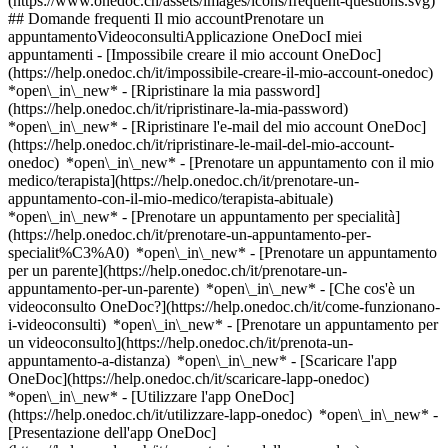
(https://www.onedoc.ch/assets/images/icons/frequent-questions.svg)
## Domande frequenti Il mio accountPrenotare un
appuntamentoVideoconsultiApplicazione OneDocI miei
appuntamenti - [Impossibile creare il mio account OneDoc]
(https://help.onedoc.ch/it/impossibile-creare-il-mio-account-onedoc)
*open\_in\_new* - [Ripristinare la mia password]
(https://help.onedoc.ch/it/ripristinare-la-mia-password)
*open\_in\_new* - [Ripristinare l'e-mail del mio account OneDoc]
(https://help.onedoc.ch/it/ripristinare-le-mail-del-mio-account-
onedoc) *open\_in\_new*
- [Prenotare un appuntamento con il mio
medico/terapista](https://help.onedoc.ch/it/prenotare-un-
appuntamento-con-il-mio-medico/terapista-abituale)
*open\_in\_new* - [Prenotare un appuntamento per specialità]
(https://help.onedoc.ch/it/prenotare-un-appuntamento-per-
specialit%C3%A0) *open\_in\_new* - [Prenotare un appuntamento
per un parente](https://help.onedoc.ch/it/prenotare-un-
appuntamento-per-un-parente) *open\_in\_new*
- [Che cos'è un
videoconsulto OneDoc?](https://help.onedoc.ch/it/come-funzionano-
i-videoconsulti) *open\_in\_new* - [Prenotare un appuntamento per
un videoconsulto](https://help.onedoc.ch/it/prenota-un-
appuntamento-a-distanza) *open\_in\_new*
- [Scaricare l'app
OneDoc](https://help.onedoc.ch/it/scaricare-lapp-onedoc)
*open\_in\_new* - [Utilizzare l'app OneDoc]
(https://help.onedoc.ch/it/utilizzare-lapp-onedoc) *open\_in\_new* -
[Presentazione dell'app OneDoc]