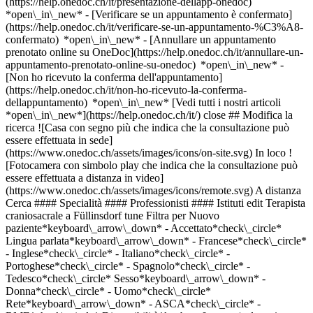
(https://help.onedoc.ch/it/presentazione-dellapp-onedoc)
*open\_in\_new*
- [Verificare se un appuntamento è confermato](https://help.onedoc.ch/it/verificare-se-un-appuntamento-%C3%A8-confermato) *open\_in\_new* - [Annullare un appuntamento prenotato online su OneDoc](https://help.onedoc.ch/it/annullare-un-appuntamento-prenotato-online-su-onedoc) *open\_in\_new* - [Non ho ricevuto la conferma dell'appuntamento](https://help.onedoc.ch/it/non-ho-ricevuto-la-conferma-dellappuntamento) *open\_in\_new* [Vedi tutti i nostri articoli *open\_in\_new*](https://help.onedoc.ch/it/) close ## Modifica la ricerca ![Casa con segno più che indica che la consultazione può essere effettuata in sede](https://www.onedoc.ch/assets/images/icons/on-site.svg) In loco ![Fotocamera con simbolo play che indica che la consultazione può essere effettuata a distanza in video](https://www.onedoc.ch/assets/images/icons/remote.svg) A distanza Cerca #### Specialità #### Professionisti #### Istituti edit Terapista craniosacrale a Füllinsdorf tune Filtra per Nuovo paziente*keyboard\_arrow\_down* - Accettato*check\_circle* Lingua parlata*keyboard\_arrow\_down* - Francese*check\_circle* - Inglese*check\_circle* - Italiano*check\_circle* - Portoghese*check\_circle* - Spagnolo*check\_circle* - Tedesco*check\_circle* Sesso*keyboard\_arrow\_down* - Donna*check\_circle* - Uomo*check\_circle* Rete*keyboard\_arrow\_down* - ASCA*check\_circle* - RME*check\_circle* Disponibilità*keyboard\_arrow\_down* - Disponibile oggi*check\_circle* - Entro i prossimi 3 giorni*check\_circle* - Entro i prossimi 7 giorni*check\_circle* - Entro i prossimi 14 giorni*check\_circle* # __Terapista craniosacrale__ a __Füllinsdorf__: prenota il tuo appuntamento online oggi ## 1 risultato a Füllinsdorf [![Sig.ra Dorothea Dötsch, terapista craniosacrale a Füllinsdorf](https://assets.onedoc.ch/images/users/3a9e07f94292e0776262550fcca44795ab13762c5732785a77c179d2202c5605-small.jpg "Sig.ra Dorothea Dötsch, terapista craniosacrale a Füllinsdorf")](https://www.onedoc.ch/it/terapista-craniosacrale/fullinsdorf/pkqy/dorothea-dotsch) ### [Sig.ra Dorothea Dötsch](https://www.onedoc.ch/it/terapista-craniosacrale/fullinsdorf/pkqy/dorothea-dotsch) ![Badge che indica un profilo verificato](https://www.onedoc.ch/assets/images/icons/checkmark.svg) Terapista craniosacrale Dötsch Craniosacral Therapie Im Mättli 7 4414 Füllinsdorf ![Sig.ra Dorothea Dötsch è affiliata alla rete ASCA](https://assets.onedoc.ch/images/networks/logos/496d325fd4282f2f0a46197dd629fd16fcd2d324839e441a2a65aaa74df08a15-small.png)![Sig.ra Dorothea Dötsch è affiliata alla rete RME](https://assets.onedoc.ch/images/networks/logos/a202aabd14cdddb5ff03205af2481fb805645ff903773c55a6c572d22f23762e-small.png) ![Icona paziente con segno più che indica che il professionista accetta nuovi pazienti](https://www.onedoc.ch/assets/images/icons/new-patients.svg)Accetta nuovi pazienti [Prenota un appuntamento](https://www.onedoc.ch/it/terapista-craniosacrale/fullinsdorf/pkqy/dorothea-dotsch) *chevron\_left* lun 03 ago *chevron\_right* Vedi più appuntamenti *error\_outline* Si è verificato un errore durante il caricamento della disponibilità [Riprova](https://www.onedoc.ch) ## __Terapisti craniosacrali__: altri specialisti sono disponibili online nei pressi di __Füllinsdorf__ [![Sig.ra Jenny Burkhardt, fisioterapista a Muttenz](https://assets.onedoc.ch/images/users/043adafd6b402f3bb0b5114ab4d21f017e0aa75b9584fec1532ab67020f6d83f-small.jpg "Sig.ra Jenny Burkhardt, fisioterapista a Muttenz")](https://www.onedoc.ch/it/fisioterapista/muttenz/pyfe/jenny-burkhardt) ### [Sig.ra Jenny Burkhardt](https://www.onedoc.ch/it/fisioterapista/muttenz/pyfe/jenny-burkhardt) ![Badge che indica un profilo verificato](https://www.onedoc.ch/assets/images/icons/checkmark.svg) [Fisioterapista](https://www.onedoc.ch/it/fisioterapista/muttenz) [Thera-Torso; Therapiezentrum für innere Organe](https://www.onedoc.ch/it/studio-medicina-alternativa/muttenz/eqga/thera-torso-therapiezentrum-fur-innere-organe) Sankt Arbogast-Strasse 31 4132 Muttenz ![Sig.ra Jenny Burkhardt è affiliata alla rete ASCA](https://assets.onedoc.ch/images/networks/logos/496d325fd4282f2f0a46197dd629fd16fcd2d324839e441a2a65aaa74df08a15-small.png)![Sig.ra Jenny Burkhardt è affiliata alla rete RME](https://assets.onedoc.ch/images/networks/logos/a202aabd14cdddb5ff03205af2481fb805645ff903773c55a6c572d22f23762e-small.png) ![Icona paziente con segno più che indica che il professionista accetta nuovi pazienti](https://www.onedoc.ch/assets/images/icons/new-patients.svg)Accetta nuovi pazienti [Prenota un appuntamento](https://www.onedoc.ch/it/fisioterapista/muttenz/pyfe/jenny-burkhardt) *chevron\_left* lun 03 ago *chevron\_right* Vedi più appuntamenti *error\_outline* Si è verificato un errore durante il caricamento della disponibilità [Riprova](https://www.onedoc.ch) [![Sig.ra Barbara Würth, fisioterapista a Basilea](https://assets.onedoc.ch/images/users/67a5c60007f5e29eb7d62258761fda489e63645f1d4b18a76d6feda964eac334-small.jpg "Sig.ra Barbara Würth, fisioterapista a Basilea")](https://www.onedoc.ch/it/fisioterapista/basilea/pc3dr/barbara-wurth) ### [Sig.ra Barbara Würth](https://www.onedoc.ch/it/fisioterapista/basilea/pc3dr/barbara-wurth) ![Badge che indica un profilo verificato](https://www.onedoc.ch/assets/images/icons/checkmark.svg) [Fisioterapista](https://www.onedoc.ch/it/fisioterapista/basilea), [Terapista craniosacrale](https://www.onedoc.ch/it/terapista-craniosacrale/basilea) [Physiotherapie Santewell Basel Steinenvorstadt](https://www.onedoc.ch/it/studio-fisioterapico/basilea/ebd3k/physiotherapie-santewell-basel-steinenvorstadt) Steinenvorstadt 21 4051 Basilea ![Icona paziente con segno più che indica che il professionista accetta nuovi pazienti](https://www.onedoc.ch/assets/images/icons/new-patients.svg)Accetta nuovi pazienti [Prenota un appuntamento](https://www.onedoc.ch/it/fisioterapista/basilea/pc3dr/barbara-wurth) Competenze:[Strappi muscolari e dei legamenti](https://www.onedoc.ch/it/strappi-muscolari-e-dei-legamenti/basilea), [Strappo del menisco | Menisco lacerato](https://www.onedoc.ch/it/strappo-del-menisco-menisco-lacerato/basilea), [Cefalea ed emicrania](https://www.onedoc.ch/it/cefalea-ed-emicrania/basilea), [Riabilitazione del perineo | Riabilitazione post-partum | riabilitazione genitourinaria](https://www.onedoc.ch/it/riabilitazione-del-perineo-riabilitazione-post-partum-riabilitazione-genitourinaria/basilea)Vedi di più *chevron\_left* lun 03 ago *chevron\_right* Vedi più appuntamenti *error\_outline* Si è verificato un errore durante il caricamento della disponibilità [Riprova](https://www.onedoc.ch) Competenze:[Strappi muscolari e dei legamenti](https://www.onedoc.ch/it/strappi-muscolari-e-dei-legamenti/basilea), [Strappo del menisco | Menisco lacerato](https://www.onedoc.ch/it/strappo-del-menisco-menisco-lacerato/basilea), [Cefalea ed emicrania](https://www.onedoc.ch/it/cefalea-ed-emicrania/basilea), [Riabilitazione del perineo | Riabilitazione post-partum | riabilitazione genitourinaria](https://www.onedoc.ch/it/riabilitazione-del-perineo-riabilitazione-post-partum-riabilitazione-genitourinaria/basilea)Vedi di più [![Sig.ra Kerstin Reisberger, fisioterapista a Basilea](https://assets.onedoc.ch/images/users/d24e60813e241547dd72acee1587cef4e45228079d34acf5367a8d69c97bb035-small.jpg "Sig.ra Kerstin Reisberger, fisioterapista a Basilea")](https://www.onedoc.ch/it/fisioterapista/basilea/pc0ef/kerstin-reisberger) ### [Sig.ra Kerstin Reisberger](https://www.onedoc.ch/it/fisioterapista/basilea/pc0ef/kerstin-reisberger) ![Badge che indica un profilo verificato](https://www.onedoc.ch/assets/images/icons/checkmark.svg) [Fisioterapista](https://www.onedoc.ch/it/fisioterapista/basilea), [Terapista craniosacrale](https://www.onedoc.ch/it/terapista-craniosacrale/basilea) [Wellsana Physiotherapie Basel](https://www.onedoc.ch/it/studio-fisioterapico/basilea/ebd20/wellsana-physiotherapie-basel) Dufourstrasse 11 4052 Basilea ![Icona paziente con segno più che indica che il professionista accetta nuovi pazienti](https://www.onedoc.ch/assets/images/icons/new-patients.svg)Accetta nuovi pazienti [Prenota un appuntamento](https://www.onedoc.ch/it/fisioterapista/basilea/pc0ef/kerstin-reisberger) Competenze:[Terapia con onde d'urto](https://www.onedoc.ch/it/terapia-con-onde-d-urto/basilea), [Disordini Temporomandibolari (TMD) | Disturbi del sistema masticatorio](https://www.onedoc.ch/it/disordini-temporomandibolari-tmd-disturbi-del-sistema-masticatorio/basilea), [Trattamento delle cicatrici](https://www.onedoc.ch/it/trattamento-delle-cicatrici/basilea)Vedi di più *chevron\_left* lun 03 ago *chevron\_right* Vedi più appuntamenti *error\_outline* Si è verificato un errore durante il caricamento della disponibilità [Riprova](https://www.onedoc.ch) Competenze:[Terapia con onde d'urto](https://www.onedoc.ch/it/terapia-con-onde-d-urto/basilea), [Disordini Temporomandibolari (TMD) | Disturbi del sistema masticatorio](https://www.onedoc.ch/it/disordini-temporomandibolari-tmd-disturbi-del-sistema-masticatorio/basilea), [Trattamento delle cicatrici](https://www.onedoc.ch/it/trattamento-delle-cicatrici/basilea)Vedi di più [![Sig.ra Laura Gasser, fisioterapista a Basilea](https://assets.onedoc.ch/images/users/8b5ebac63985de069a18e2e615919a783c3c04712cd5355796671985922df59d-small.jpg "Sig.ra Laura Gasser, fisioterapista a Basilea")](https://www.onedoc.ch/it/fisioterapista/basilea/pc0fz/laura-gasser) ### [Sig.ra Laura Gasser](https://www.onedoc.ch/it/fisioterapista/basilea/pc0fz/laura-gasser) ![Badge che indica un profilo verificato](https://www.onedoc.ch/assets/images/icons/checkmark.svg) [Fisioterapista](https://www.onedoc.ch/it/fisioterapista/basilea), [Terapista craniosacrale](https://www.onedoc.ch/it/terapista-craniosacrale/basilea) [Physiotherapie Santewell Basel Spalen](https://www.onedoc.ch/it/studio-fisioterapico/basilea/ebd3b/physiotherapie-santewell-basel-spalen) M