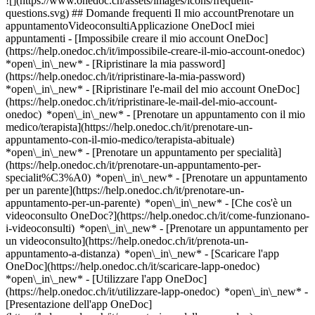
![](https://www.onedoc.ch/assets/images/icons/frequent-
questions.svg) ## Domande frequenti Il mio accountPrenotare un
appuntamentoVideoconsultiApplicazione OneDocI miei
appuntamenti - [Impossibile creare il mio account OneDoc]
(https://help.onedoc.ch/it/impossibile-creare-il-mio-account-onedoc)
*open\_in\_new* - [Ripristinare la mia password]
(https://help.onedoc.ch/it/ripristinare-la-mia-password)
*open\_in\_new* - [Ripristinare l'e-mail del mio account OneDoc]
(https://help.onedoc.ch/it/ripristinare-le-mail-del-mio-account-
onedoc) *open\_in\_new*
- [Prenotare un appuntamento con il mio
medico/terapista](https://help.onedoc.ch/it/prenotare-un-
appuntamento-con-il-mio-medico/terapista-abituale)
*open\_in\_new* - [Prenotare un appuntamento per specialità]
(https://help.onedoc.ch/it/prenotare-un-appuntamento-per-
specialit%C3%A0) *open\_in\_new* - [Prenotare un appuntamento
per un parente](https://help.onedoc.ch/it/prenotare-un-
appuntamento-per-un-parente) *open\_in\_new*
- [Che cos'è un
videoconsulto OneDoc?](https://help.onedoc.ch/it/come-funzionano-
i-videoconsulti) *open\_in\_new* - [Prenotare un appuntamento per
un videoconsulto](https://help.onedoc.ch/it/prenota-un-
appuntamento-a-distanza) *open\_in\_new*
- [Scaricare l'app
OneDoc](https://help.onedoc.ch/it/scaricare-lapp-onedoc)
*open\_in\_new* - [Utilizzare l'app OneDoc]
(https://help.onedoc.ch/it/utilizzare-lapp-onedoc) *open\_in\_new* -
[Presentazione dell'app OneDoc]