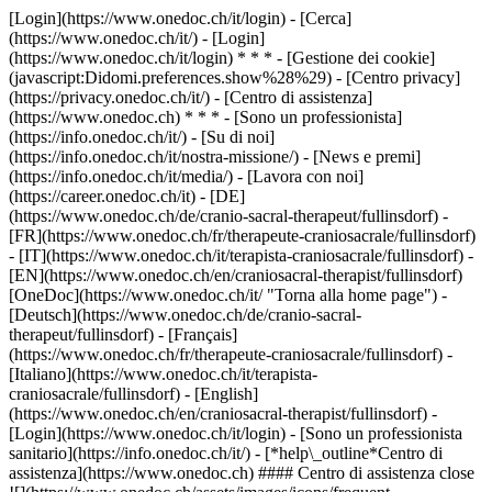
[Login](https://www.onedoc.ch/it/login) - [Cerca]
(https://www.onedoc.ch/it/) - [Login]
(https://www.onedoc.ch/it/login) * * * - [Gestione dei cookie]
(javascript:Didomi.preferences.show%28%29) - [Centro privacy]
(https://privacy.onedoc.ch/it/) - [Centro di assistenza]
(https://www.onedoc.ch) * * * - [Sono un professionista]
(https://info.onedoc.ch/it/) - [Su di noi]
(https://info.onedoc.ch/it/nostra-missione/) - [News e premi]
(https://info.onedoc.ch/it/media/) - [Lavora con noi]
(https://career.onedoc.ch/it)
- [DE]
(https://www.onedoc.ch/de/cranio-sacral-therapeut/fullinsdorf) -
[FR](https://www.onedoc.ch/fr/therapeute-craniosacrale/fullinsdorf)
- [IT](https://www.onedoc.ch/it/terapista-craniosacrale/fullinsdorf) -
[EN](https://www.onedoc.ch/en/craniosacral-therapist/fullinsdorf)
[OneDoc](https://www.onedoc.ch/it/ "Torna alla home page") -
[Deutsch](https://www.onedoc.ch/de/cranio-sacral-
therapeut/fullinsdorf) - [Français]
(https://www.onedoc.ch/fr/therapeute-craniosacrale/fullinsdorf) -
[Italiano](https://www.onedoc.ch/it/terapista-
craniosacrale/fullinsdorf) - [English]
(https://www.onedoc.ch/en/craniosacral-therapist/fullinsdorf)
-
[Login](https://www.onedoc.ch/it/login) - [Sono un professionista
sanitario](https://info.onedoc.ch/it/)
- [*help\_outline*Centro di
assistenza](https://www.onedoc.ch) #### Centro di assistenza close