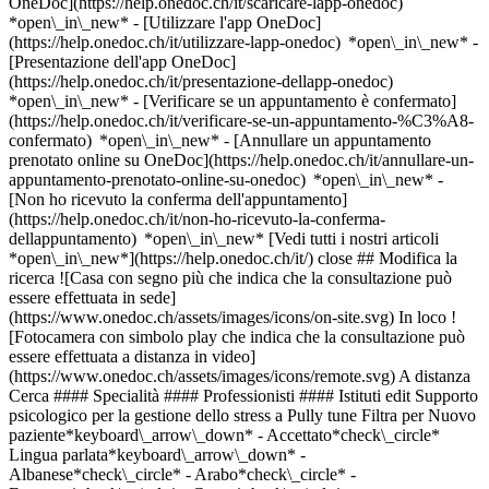
OneDoc](https://help.onedoc.ch/it/scaricare-lapp-onedoc)
*open\_in\_new* - [Utilizzare l'app OneDoc]
(https://help.onedoc.ch/it/utilizzare-lapp-onedoc) *open\_in\_new* -
[Presentazione dell'app OneDoc]
(https://help.onedoc.ch/it/presentazione-dellapp-onedoc)
*open\_in\_new*
- [Verificare se un appuntamento è confermato](https://help.onedoc.ch/it/verificare-se-un-appuntamento-%C3%A8-confermato) *open\_in\_new* - [Annullare un appuntamento prenotato online su OneDoc](https://help.onedoc.ch/it/annullare-un-appuntamento-prenotato-online-su-onedoc) *open\_in\_new* - [Non ho ricevuto la conferma dell'appuntamento](https://help.onedoc.ch/it/non-ho-ricevuto-la-conferma-dellappuntamento) *open\_in\_new* [Vedi tutti i nostri articoli *open\_in\_new*](https://help.onedoc.ch/it/) close ## Modifica la ricerca ![Casa con segno più che indica che la consultazione può essere effettuata in sede](https://www.onedoc.ch/assets/images/icons/on-site.svg) In loco ![Fotocamera con simbolo play che indica che la consultazione può essere effettuata a distanza in video](https://www.onedoc.ch/assets/images/icons/remote.svg) A distanza Cerca #### Specialità #### Professionisti #### Istituti edit Supporto psicologico per la gestione dello stress a Pully tune Filtra per Nuovo paziente*keyboard\_arrow\_down* - Accettato*check\_circle* Lingua parlata*keyboard\_arrow\_down* - Albanese*check\_circle* - Arabo*check\_circle* - Francese*check\_circle* - Greco*check\_circle* - Inglese*check\_circle* - Italiano*check\_circle* - Olandese*check\_circle* - Portoghese*check\_circle* - Romancio*check\_circle* - Russo*check\_circle* - Spagnolo*check\_circle* - Tedesco*check\_circle* - Ungherese*check\_circle* Sesso*keyboard\_arrow\_down* - Donna*check\_circle* - Uomo*check\_circle* Rete*keyboard\_arrow\_down* - ASCA*check\_circle* - RME*check\_circle* - Réseau Delta*check\_circle* Disponibilità*keyboard\_arrow\_down* - Disponibile oggi*check\_circle* - Entro i prossimi 3 giorni*check\_circle* - Entro i prossimi 7 giorni*check\_circle* - Entro i prossimi 14 giorni*check\_circle* # __Supporto psicologico per la gestione dello stress__ a __Pully__: prenota il tuo appuntamento online oggi ## 3 risultati a Pully [![Sig. Jonathan Matile, psicologo a Pully](https://assets.onedoc.ch/images/users/d281237dc4a1185d62236de9709d83f305b3525959556efb5cbdb9cda4b38e29-small.jpg "Sig. Jonathan Matile, psicologo a Pully")](https://www.onedoc.ch/it/psicologo/pully/pcger/jonathan-matile) ### [Sig. Jonathan Matile](https://www.onedoc.ch/it/psicologo/pully/pcger/jonathan-matile) ![Badge che indica un profilo verificato](https://www.onedoc.ch/assets/images/icons/checkmark.svg) [Psicologo](https://www.onedoc.ch/it/psicologo/pully) Psychoénergie Pully Chemin du Ruisselet 1 1009 Pully ![Icona fotocamera con simbolo play che indica che il professionista offre videoconsulti](https://www.onedoc.ch/assets/images/icons/video-consultations.svg)Video-consulti disponibili ![Icona paziente con segno più che indica che il professionista accetta nuovi pazienti](https://www.onedoc.ch/assets/images/icons/new-patients.svg)Accetta nuovi pazienti [Prenota un appuntamento](https://www.onedoc.ch/it/psicologo/pully/pcger/jonathan-matile) Competenze: Supporto psicologico per la gestione dello stress, [Burnout](https://www.onedoc.ch/it/burnout/pully), [Sostegno allo sviluppo personale](https://www.onedoc.ch/it/sostegno-allo-sviluppo-personale/pully), [ADHD | Disturbo da deficit di attenzione con o senza iperattività](https://www.onedoc.ch/it/adhd-disturbo-da-deficit-di-attenzione-con-o-senza-iperattivita/pully), [Supporto psicologico per la depressione](https://www.onedoc.ch/it/supporto-psicologico-per-la-depressione/pully), [Supporto psicologico per la traumi nell’infanzia](https://www.onedoc.ch/it/supporto-psicologico-per-la-traumi-nell-infanzia/pully), [Supporto psicologico del burnout](https://www.onedoc.ch/it/supporto-psicologico-del-burnout/pully)Vedi di più *chevron\_left* mar 04 ago *chevron\_right* Vedi più appuntamenti *error\_outline* Si è verificato un errore durante il caricamento della disponibilità [Riprova](https://www.onedoc.ch) Competenze: Supporto psicologico per la gestione dello stress, [Burnout](https://www.onedoc.ch/it/burnout/pully), [Sostegno allo sviluppo personale](https://www.onedoc.ch/it/sostegno-allo-sviluppo-personale/pully), [ADHD | Disturbo da deficit di attenzione con o senza iperattività](https://www.onedoc.ch/it/adhd-disturbo-da-deficit-di-attenzione-con-o-senza-iperattivita/pully), [Supporto psicologico per la depressione](https://www.onedoc.ch/it/supporto-psicologico-per-la-depressione/pully), [Supporto psicologico per la traumi nell’infanzia](https://www.onedoc.ch/it/supporto-psicologico-per-la-traumi-nell-infanzia/pully), [Supporto psicologico del burnout](https://www.onedoc.ch/it/supporto-psicologico-del-burnout/pully)Vedi di più [![Sig.ra Amyra Lubberdink, psicologa a Pully](https://assets.onedoc.ch/images/users/e4368a63fd002d8038581854c7cbc010cc2ec31d5ee6f7951f69e632ae22a153-small.png "Sig.ra Amyra Lubberdink, psicologa a Pully")](https://www.onedoc.ch/it/psicologa/pully/pc4xy/amyra-lubberdink) ### [Sig.ra Amyra Lubberdink](https://www.onedoc.ch/it/psicologa/pully/pc4xy/amyra-lubberdink) ![Badge che indica un profilo verificato](https://www.onedoc.ch/assets/images/icons/checkmark.svg) [Psicologa](https://www.onedoc.ch/it/psicologo/pully) [PsyOne Pully](https://www.onedoc.ch/it/studio-medico-associato/pully/e8v8/psyone-pully) Chemin du Ruisselet 1 1009 Pully ![Icona fotocamera con simbolo play che indica che il professionista offre videoconsulti](https://www.onedoc.ch/assets/images/icons/video-consultations.svg)Video-consulti disponibili ![Icona paziente con segno più che indica che il professionista accetta nuovi pazienti](https://www.onedoc.ch/assets/images/icons/new-patients.svg)Accetta nuovi pazienti [Prenota un appuntamento](https://www.onedoc.ch/it/psicologa/pully/pc4xy/amyra-lubberdink) Competenze: Supporto psicologico per la gestione dello stress, [Supporto psicologico per la depressione](https://www.onedoc.ch/it/supporto-psicologico-per-la-depressione/pully), [Supporto psicologico per la traumi nell’infanzia](https://www.onedoc.ch/it/supporto-psicologico-per-la-traumi-nell-infanzia/pully), [Supporto psicologico del burnout](https://www.onedoc.ch/it/supporto-psicologico-del-burnout/pully)Vedi di più *chevron\_left* mar 04 ago *chevron\_right* Vedi più appuntamenti *error\_outline* Si è verificato un errore durante il caricamento della disponibilità [Riprova](https://www.onedoc.ch) Competenze: Supporto psicologico per la gestione dello stress, [Supporto psicologico per la depressione](https://www.onedoc.ch/it/supporto-psicologico-per-la-depressione/pully), [Supporto psicologico per la traumi nell’infanzia](https://www.onedoc.ch/it/supporto-psicologico-per-la-traumi-nell-infanzia/pully), [Supporto psicologico del burnout](https://www.onedoc.ch/it/supporto-psicologico-del-burnout/pully)Vedi di più [![Sig.ra Bora Studemann, psicologa a Pully](https://assets.onedoc.ch/images/users/63b54e6685ae905b757f518ecdae6a232c1f02661cb0209d5a70e26aa69c1ec2-small.jpg "Sig.ra Bora Studemann, psicologa a Pully")](https://www.onedoc.ch/it/psicologa/pully/pc0zt/bora-studemann) ### [Sig.ra Bora Studemann](https://www.onedoc.ch/it/psicologa/pully/pc0zt/bora-studemann) ![Badge che indica un profilo verificato](https://www.onedoc.ch/assets/images/icons/checkmark.svg) [Psicologa](https://www.onedoc.ch/it/psicologo/pully) [PsyOne Pully](https://www.onedoc.ch/it/studio-medico-associato/pully/e8v8/psyone-pully) Chemin du Ruisselet 1 1009 Pully ![Icona fotocamera con simbolo play che indica che il professionista offre videoconsulti](https://www.onedoc.ch/assets/images/icons/video-consultations.svg)Video-consulti disponibili ![Icona paziente con segno più che indica che il professionista accetta nuovi pazienti](https://www.onedoc.ch/assets/images/icons/new-patients.svg)Accetta nuovi pazienti [Prenota un appuntamento](https://www.onedoc.ch/it/psicologa/pully/pc0zt/bora-studemann) Competenze: Supporto psicologico per la gestione dello stress, [Supporto psicologico per la depressione](https://www.onedoc.ch/it/supporto-psicologico-per-la-depressione/pully), [Supporto psicologico del burnout](https://www.onedoc.ch/it/supporto-psicologico-del-burnout/pully), [Supporto psicologico per la traumi nell’infanzia](https://www.onedoc.ch/it/supporto-psicologico-per-la-traumi-nell-infanzia/pully)Vedi di più *chevron\_left* mar 04 ago *chevron\_right* Vedi più appuntamenti *error\_outline* Si è verificato un errore durante il caricamento della disponibilità [Riprova](https://www.onedoc.ch) Competenze: Supporto psicologico per la gestione dello stress, [Supporto psicologico per la depressione](https://www.onedoc.ch/it/supporto-psicologico-per-la-depressione/pully), [Supporto psicologico del burnout](https://www.onedoc.ch/it/supporto-psicologico-del-burnout/pully), [Supporto psicologico per la traumi nell’infanzia](https://www.onedoc.ch/it/supporto-psicologico-per-la-traumi-nell-infanzia/pully)Vedi di più ## __Supporto psicologico per la gestione dello stress__: altri specialisti sono disponibili online nei pressi di __Pully__ [![Sig. Christian Astre, psicologo a Losanna](https://assets.onedoc.ch/images/users/50c152131ab60046449919c36aea4d53555f668c6fd02eeea46016eaecf429d3-small.jpg "Sig. Christian Astre, psicologo a Losanna")](https://www.onedoc.ch/it/psicologo/losanna/pc0vt/christian-astre) ### [Sig. Christian Astre](https://www.onedoc.ch/it/psicologo/losanna/pc0vt/christian-astre) ![Badge che indica un profilo verificato](https://www.onedoc.ch/assets/images/icons/checkmark.svg) [Psicologo](https://www.onedoc.ch/it/psicologo/losanna) Cabinet 35 - Christian Astre Avenue de Rumine 35 1005 Losanna ![Sig. Christian Astre è affiliato alla rete ASCA](https://assets.onedoc.ch/images/networks/logos/496d325fd4282f2f0a46197dd629fd16fcd2d324839e441a2a65aaa74df08a15-small.png) ![Icona fotocamera con simbolo play che indica che il professionista offre videoconsulti](https://www.onedoc.ch/assets/images/icons/video-consultations.svg)Video-consulti disponibili ![Icona paziente con