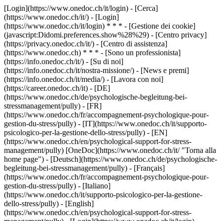
[Login](https://www.onedoc.ch/it/login) - [Cerca]
(https://www.onedoc.ch/it/) - [Login]
(https://www.onedoc.ch/it/login) * * * - [Gestione dei cookie]
(javascript:Didomi.preferences.show%28%29) - [Centro privacy]
(https://privacy.onedoc.ch/it/) - [Centro di assistenza]
(https://www.onedoc.ch) * * * - [Sono un professionista]
(https://info.onedoc.ch/it/) - [Su di noi]
(https://info.onedoc.ch/it/nostra-missione/) - [News e premi]
(https://info.onedoc.ch/it/media/) - [Lavora con noi]
(https://career.onedoc.ch/it)
- [DE]
(https://www.onedoc.ch/de/psychologische-begleitung-bei-
stressmanagement/pully) - [FR]
(https://www.onedoc.ch/fr/accompagnement-psychologique-pour-
gestion-du-stress/pully) - [IT](https://www.onedoc.ch/it/supporto-
psicologico-per-la-gestione-dello-stress/pully) - [EN]
(https://www.onedoc.ch/en/psychological-support-for-stress-
management/pully) [OneDoc](https://www.onedoc.ch/it/ "Torna alla
home page") - [Deutsch](https://www.onedoc.ch/de/psychologische-
begleitung-bei-stressmanagement/pully) - [Français]
(https://www.onedoc.ch/fr/accompagnement-psychologique-pour-
gestion-du-stress/pully) - [Italiano]
(https://www.onedoc.ch/it/supporto-psicologico-per-la-gestione-
dello-stress/pully) - [English]
(https://www.onedoc.ch/en/psychological-support-for-stress-