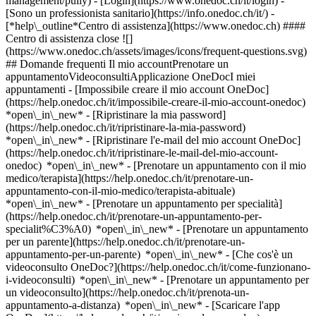
management/pully)
- [Login](https://www.onedoc.ch/it/login) -
[Sono un professionista sanitario](https://info.onedoc.ch/it/)
-
[*help\_outline*Centro di assistenza](https://www.onedoc.ch) ####
Centro di assistenza close ![]
(https://www.onedoc.ch/assets/images/icons/frequent-questions.svg)
## Domande frequenti Il mio accountPrenotare un
appuntamentoVideoconsultiApplicazione OneDocI miei
appuntamenti - [Impossibile creare il mio account OneDoc]
(https://help.onedoc.ch/it/impossibile-creare-il-mio-account-onedoc)
*open\_in\_new* - [Ripristinare la mia password]
(https://help.onedoc.ch/it/ripristinare-la-mia-password)
*open\_in\_new* - [Ripristinare l'e-mail del mio account OneDoc]
(https://help.onedoc.ch/it/ripristinare-le-mail-del-mio-account-
onedoc) *open\_in\_new*
- [Prenotare un appuntamento con il mio
medico/terapista](https://help.onedoc.ch/it/prenotare-un-
appuntamento-con-il-mio-medico/terapista-abituale)
*open\_in\_new* - [Prenotare un appuntamento per specialità]
(https://help.onedoc.ch/it/prenotare-un-appuntamento-per-
specialit%C3%A0) *open\_in\_new* - [Prenotare un appuntamento
per un parente](https://help.onedoc.ch/it/prenotare-un-
appuntamento-per-un-parente) *open\_in\_new*
- [Che cos'è un
videoconsulto OneDoc?](https://help.onedoc.ch/it/come-funzionano-
i-videoconsulti) *open\_in\_new* - [Prenotare un appuntamento per
un videoconsulto](https://help.onedoc.ch/it/prenota-un-
appuntamento-a-distanza) *open\_in\_new*
- [Scaricare l'app