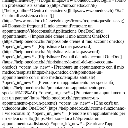
management/etoy)
- [Login](https://www.onedoc.ch/it/login) - [Sono
un professionista sanitario](https://info.onedoc.ch/it/)
-
[*help\_outline*Centro di assistenza](https://www.onedoc.ch) ####
Centro di assistenza close ![]
(https://www.onedoc.ch/assets/images/icons/frequent-questions.svg)
## Domande frequenti Il mio accountPrenotare un
appuntamentoVideoconsultiApplicazione OneDocI miei
appuntamenti - [Impossibile creare il mio account OneDoc]
(https://help.onedoc.ch/it/impossibile-creare-il-mio-account-onedoc)
*open\_in\_new* - [Ripristinare la mia password]
(https://help.onedoc.ch/it/ripristinare-la-mia-password)
*open\_in\_new* - [Ripristinare l'e-mail del mio account OneDoc]
(https://help.onedoc.ch/it/ripristinare-le-mail-del-mio-account-
onedoc) *open\_in\_new*
- [Prenotare un appuntamento con il mio
medico/terapista](https://help.onedoc.ch/it/prenotare-un-
appuntamento-con-il-mio-medico/terapista-abituale)
*open\_in\_new* - [Prenotare un appuntamento per specialità]
(https://help.onedoc.ch/it/prenotare-un-appuntamento-per-
specialit%C3%A0) *open\_in\_new* - [Prenotare un appuntamento
per un parente](https://help.onedoc.ch/it/prenotare-un-
appuntamento-per-un-parente) *open\_in\_new*
- [Che cos'è un
videoconsulto OneDoc?](https://help.onedoc.ch/it/come-funzionano-
i-videoconsulti) *open\_in\_new* - [Prenotare un appuntamento per
un videoconsulto](https://help.onedoc.ch/it/prenota-un-
appuntamento-a-distanza) *open\_in\_new*
- [Scaricare l'app