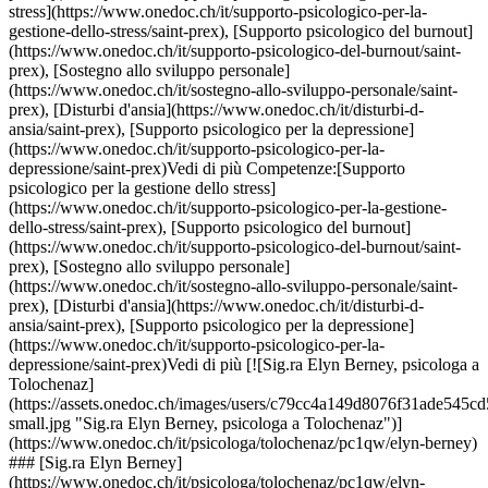
sturbi-d-ansia/saint-prex), [Supporto psicologico per la depressione](https://www.onedoc.ch/it/supporto-psicologico-per-la-depressione/saint-prex)Vedi di più Competenze:[Supporto psicologico per la gestione dello stress](https://www.onedoc.ch/it/supporto-psicologico-per-la-gestione-dello-stress/saint-prex), [Supporto psicologico del burnout](https://www.onedoc.ch/it/supporto-psicologico-del-burnout/saint-prex), [Sostegno allo sviluppo personale](https://www.onedoc.ch/it/sostegno-allo-sviluppo-personale/saint-prex), [Disturbi d'ansia](https://www.onedoc.ch/it/disturbi-d-ansia/saint-prex), [Supporto psicologico per la depressione](https://www.onedoc.ch/it/supporto-psicologico-per-la-depressione/saint-prex)Vedi di più [![Sig.ra Elyn Berney, psicologa a Tolochenaz](https://assets.onedoc.ch/images/users/c79cc4a149d8076f31ade545cd5a6680cb4f8d0fa242a8a48b8126884205590d-small.jpg "Sig.ra Elyn Berney, psicologa a Tolochenaz")](https://www.onedoc.ch/it/psicologa/tolochenaz/pc1qw/elyn-berney) ### [Sig.ra Elyn Berney](https://www.onedoc.ch/it/psicologa/tolochenaz/pc1qw/elyn-berney) ![Badge che indica un profilo verificato](https://www.onedoc.ch/assets/images/icons/checkmark.svg) [Psicologa](https://www.onedoc.ch/it/psicologo/tolochenaz) Centre de sexologie et de couple de la Côte - Tolochenaz Chemin de la Musardière 13 1131 Tolochenaz ![Icona fotocamera con simbolo play che indica che il professionista offre videoconsulti](https://www.onedoc.ch/assets/images/icons/video-consultations.svg)Video-consulti disponibili ![Icona paziente con segno più che indica che il professionista accetta nuovi pazienti](https://www.onedoc.ch/assets/images/icons/new-patients.svg)Accetta nuovi pazienti [Prenota un appuntamento](https://www.onedoc.ch/it/psicologa/tolochenaz/pc1qw/elyn-berney) Competenze:[Supporto psicologico per la gestione dello stress](https://www.onedoc.ch/it/supporto-psicologico-per-la-gestione-dello-stress/tolochenaz), [Terapia di coppia](https://www.onedoc.ch/it/terapia-di-coppia/tolochenaz), [Consiglio coniugale e familiare](https://www.onedoc.ch/it/consiglio-coniugale-e-familiare/tolochenaz), [Monitoraggio gravidanza](https://www.onedoc.ch/it/monitoraggio-gravidanza/tolochenaz)Vedi di più Competenze:[Supporto psicologico per la gestione dello stress](https://www.onedoc.ch/it/supporto-psicologico-per-la-gestione-dello-stress/tolochenaz), [Terapia di coppia](https://www.onedoc.ch/it/terapia-di-coppia/tolochenaz), [Consiglio coniugale e familiare](https://www.onedoc.ch/it/consiglio-coniugale-e-familiare/tolochenaz), [Monitoraggio gravidanza](https://www.onedoc.ch/it/monitoraggio-gravidanza/tolochenaz)Vedi di più [![Sig.ra Léa Tiercy, psicologa a Tolochenaz](https://assets.onedoc.ch/images/users/ebbea4bc222ae737c01d1f886d2a667b1560356d5118cd226b31c6c094db2b5f-small.jpg "Sig.ra Léa Tiercy, psicologa a Tolochenaz")](https://www.onedoc.ch/it/psicologa/tolochenaz/pc2l8/lea-tiercy) ### [Sig.ra Léa Tiercy](https://www.onedoc.ch/it/psicologa/tolochenaz/pc2l8/lea-tiercy) ![Badge che indica un profilo verificato](https://www.onedoc.ch/assets/images/icons/checkmark.svg) [Psicologa](https://www.onedoc.ch/it/psicologo/tolochenaz) Centre de sexologie et couple de la Côte - Léa Tiercy Chemin de la Musardière 13 1131 Tolochenaz ![Icona paziente con segno più che indica che il professionista accetta nuovi pazienti](https://www.onedoc.ch/assets/images/icons/new-patients.svg)Accetta nuovi pazienti [Prenota un appuntamento](https://www.onedoc.ch/it/psicologa/tolochenaz/pc2l8/lea-tiercy) Competenze:[Supporto psicologico per la gestione dello stress](https://www.onedoc.ch/it/supporto-psicologico-per-la-gestione-dello-stress/tolochenaz), [Terapia di coppia](https://www.onedoc.ch/it/terapia-di-coppia/tolochenaz), [Sostegno allo sviluppo personale](https://www.onedoc.ch/it/sostegno-allo-sviluppo-personale/tolochenaz), [Consiglio coniugale e familiare](https://www.onedoc.ch/it/consiglio-coniugale-e-familiare/tolochenaz), [Disturbi d'ansia](https://www.onedoc.ch/it/disturbi-d-ansia/tolochenaz)Vedi di più Competenze:[Supporto psicologico per la gestione dello stress](https://www.onedoc.ch/it/supporto-psicologico-per-la-gestione-dello-stress/tolochenaz), [Terapia di coppia](https://www.onedoc.ch/it/terapia-di-coppia/tolochenaz), [Sostegno allo sviluppo personale](https://www.onedoc.ch/it/sostegno-allo-sviluppo-personale/tolochenaz), [Consiglio coniugale e familiare](https://www.onedoc.ch/it/consiglio-coniugale-e-familiare/tolochenaz), [Disturbi d'ansia](https://www.onedoc.ch/it/disturbi-d-ansia/tolochenaz)Vedi di più [![Sig.ra Syaka Fourel, psicologa a Saint-Prex](https://assets.onedoc.ch/images/users/03df15b1eda1c46cd47ec9094ef73fdbee4b8dfce85c856ef510b3ce59ea9204-small.png "Sig.ra Syaka Fourel, psicologa a Saint-Prex")](https://www.onedoc.ch/it/psicologa/saint-prex/pc2un/syaka-fourel) ### [Sig.ra Syaka Fourel](https://www.onedoc.ch/it/psicologa/saint-prex/pc2un/syaka-fourel) ![Badge che indica un profilo verificato](https://www.onedoc.ch/assets/images/icons/checkmark.svg) [Psicologa](https://www.onedoc.ch/it/psicologo/saint-prex) CONSULTATION PRÉSENTIEL SAINT-PREX - 1h Chemin du Cherrat 1162 Saint-Prex ![Icona paziente con segno più che indica che il professionista accetta nuovi pazienti](https://www.onedoc.ch/assets/images/icons/new-patients.svg)Accetta nuovi pazienti [Prenota un appuntamento](https://www.onedoc.ch/it/psicologa/saint-prex/pc2un/syaka-fourel) Competenze:[Supporto psicologico per la gestione dello stress](https://www.onedoc.ch/it/supporto-psicologico-per-la-gestione-dello-stress/saint-prex), [Supporto psicologico in situazioni di violenza sessuale](https://www.onedoc.ch/it/supporto-psicologico-in-situazioni-di-violenza-sessuale/saint-prex), [Supporto psicologico in addittologia](https://www.onedoc.ch/it/supporto-psicologico-in-addittologia/saint-prex), [Supporto psicologico per la depressione](https://www.onedoc.ch/it/supporto-psicologico-per-la-depressione/saint-prex), [Supporto psicologico per il dolore cronico](https://www.onedoc.ch/it/supporto-psicologico-per-il-dolore-cronico/saint-prex), [Supporto psicologico per disturbi della personalità](https://www.onedoc.ch/it/supporto-psicologico-per-disturbi-della-personalita/saint-prex), [Disturbi alimentari](https://www.onedoc.ch/it/disturbi-alimentari/saint-prex), [Supporto psicologico per disturbi d'identità di genere](https://www.onedoc.ch/it/supporto-psicologico-per-disturbi-d-identita-di-genere/saint-prex)Vedi di più Competenze:[Supporto psicologico per la gestione dello stress](https://www.onedoc.ch/it/supporto-psicologico-per-la-gestione-dello-stress/saint-prex), [Supporto psicologico in situazioni di violenza sessuale](https://www.onedoc.ch/it/supporto-psicologico-in-situazioni-di-violenza-sessuale/saint-prex), [Supporto psicologico in addittologia](https://www.onedoc.ch/it/supporto-psicologico-in-addittologia/saint-prex), [Supporto psicologico per la depressione](https://www.onedoc.ch/it/supporto-psicologico-per-la-depressione/saint-prex), [Supporto psicologico per il dolore cronico](https://www.onedoc.ch/it/supporto-psicologico-per-il-dolore-cronico/saint-prex), [Supporto psicologico per disturbi della personalità](https://www.onedoc.ch/it/supporto-psicologico-per-disturbi-della-personalita/saint-prex), [Disturbi alimentari](https://www.onedoc.ch/it/disturbi-alimentari/saint-prex), [Supporto psicologico per disturbi d'identità di genere](https://www.onedoc.ch/it/supporto-psicologico-per-disturbi-d-identita-di-genere/saint-prex)Vedi di più [![Sig.ra Syaka Fourel, psicologa a Saint-Prex](https://assets.onedoc.ch/images/users/03df15b1eda1c46cd47ec9094ef73fdbee4b8dfce85c856ef510b3ce59ea9204-small.png "Sig.ra Syaka Fourel, psicologa a Saint-Prex")](https://www.onedoc.ch/it/psicologa/saint-prex/pc3ky/syaka-fourel) ### [Sig.ra Syaka Fourel](https://www.onedoc.ch/it/psicologa/saint-prex/pc3ky/syaka-fourel) ![Badge che indica un profilo verificato](https://www.onedoc.ch/assets/images/icons/checkmark.svg) [Psicologa](https://www.onedoc.ch/it/psicologo/saint-prex) 1er RDV PRESENTIEL SAINT-PREX - 30 à 40min Chemin du Cherrat 1162 Saint-Prex ![Icona paziente con segno più che indica che il professionista accetta nuovi pazienti](https://www.onedoc.ch/assets/images/icons/new-patients.svg)Accetta nuovi pazienti [Prenota un appuntamento](https://www.onedoc.ch/it/psicologa/saint-prex/pc3ky/syaka-fourel) Competenze:[Supporto psicologico per la gestione dello stress](https://www.onedoc.ch/it/supporto-psicologico-per-la-gestione-dello-stress/saint-prex), [Supporto psicologico in situazioni di violenza sessuale](https://www.onedoc.ch/it/supporto-psicologico-in-situazioni-di-violenza-sessuale/saint-prex), [Supporto psicologico in addittologia](https://www.onedoc.ch/it/supporto-psicologico-in-addittologia/saint-prex), [Supporto psicologico per la depressione](https://www.onedoc.ch/it/supporto-psicologico-per-la-depressione/saint-prex), [Supporto psicologico per il dolore cronico](https://www.onedoc.ch/it/supporto-psicologico-per-il-dolore-cronico/saint-prex), [Supporto psicologico per disturbi della personalità](https://www.onedoc.ch/it/supporto-psicologico-per-disturbi-della-personalita/saint-prex), [Disturbi alimentari](https://www.onedoc.ch/it/disturbi-alimentari/saint-prex), [Supporto psicologico per disturbi d'identità di genere](https://www.onedoc.ch/it/supporto-psicologico-per-disturbi-d-identita-di-genere/saint-prex)Vedi di più Competenze:[Supporto psicologico per la gestione dello stress](https://www.onedoc.ch/it/supporto-psicologico-per-la-gestione-dello-stress/saint-prex), [Supporto psicologico in situazioni di violenza sessuale](https://www.onedoc.ch/it/supporto-psicologico-in-situazioni-di-violenza-sessuale/saint-prex), [Supporto psicologico in addittologia](https://www.onedoc.ch/it/supporto-psicologico-in-addittologia/saint-prex), [Supporto psicologico per la depressione](https://www.onedoc.ch/it/supporto-psicologico-per-la-depressione