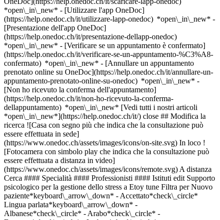
OneDoc](https://help.onedoc.ch/it/scaricare-lapp-onedoc)
*open\_in\_new* - [Utilizzare l'app OneDoc]
(https://help.onedoc.ch/it/utilizzare-lapp-onedoc) *open\_in\_new* -
[Presentazione dell'app OneDoc]
(https://help.onedoc.ch/it/presentazione-dellapp-onedoc)
*open\_in\_new*
- [Verificare se un appuntamento è confermato](https://help.onedoc.ch/it/verificare-se-un-appuntamento-%C3%A8-confermato) *open\_in\_new* - [Annullare un appuntamento prenotato online su OneDoc](https://help.onedoc.ch/it/annullare-un-appuntamento-prenotato-online-su-onedoc) *open\_in\_new* - [Non ho ricevuto la conferma dell'appuntamento](https://help.onedoc.ch/it/non-ho-ricevuto-la-conferma-dellappuntamento) *open\_in\_new* [Vedi tutti i nostri articoli *open\_in\_new*](https://help.onedoc.ch/it/) close ## Modifica la ricerca ![Casa con segno più che indica che la consultazione può essere effettuata in sede](https://www.onedoc.ch/assets/images/icons/on-site.svg) In loco ![Fotocamera con simbolo play che indica che la consultazione può essere effettuata a distanza in video](https://www.onedoc.ch/assets/images/icons/remote.svg) A distanza Cerca #### Specialità #### Professionisti #### Istituti edit Supporto psicologico per la gestione dello stress a Etoy tune Filtra per Nuovo paziente*keyboard\_arrow\_down* - Accettato*check\_circle* Lingua parlata*keyboard\_arrow\_down* - Albanese*check\_circle* - Arabo*check\_circle* - Francese*check\_circle* - Inglese*check\_circle* - Italiano*check\_circle* - Olandese*check\_circle* - Polacco*check\_circle* - Portoghese*check\_circle* - Romancio*check\_circle* - Russo*check\_circle* - Spagnolo*check\_circle* - Tedesco*check\_circle* - Ungherese*check\_circle* Sesso*keyboard\_arrow\_down* - Donna*check\_circle* - Uomo*check\_circle* Rete*keyboard\_arrow\_down* - ASCA*check\_circle* - RME*check\_circle* Disponibilità*keyboard\_arrow\_down* - Disponibile oggi*check\_circle* - Entro i prossimi 3 giorni*check\_circle* - Entro i prossimi 7 giorni*check\_circle* - Entro i prossimi 14 giorni*check\_circle* # __Supporto psicologico per la gestione dello stress__ a __Etoy__: prenota il tuo appuntamento online oggi ## 7 risultati a Etoy [![Sig.ra Sonia Da Fonseca, psicologa a Etoy](https://assets.onedoc.ch/images/users/abfc1685d8e6c174d3d8cff181aeae24a8f641cf741241b43056f7674ef7ad5d-small.jpg "Sig.ra Sonia Da Fonseca, psicologa a Etoy")](https://www.onedoc.ch/it/psicologa/etoy/pczyh/sonia-da-fonseca) ### [Sig.ra Sonia Da Fonseca](https://www.onedoc.ch/it/psicologa/etoy/pczyh/sonia-da-fonseca) ![Badge che indica un profilo verificato](https://www.onedoc.ch/assets/images/icons/checkmark.svg) [Psicologa](https://www.onedoc.ch/it/psicologo/etoy) Cabinet Psy Harmonie c/o Centre Culturel les Ateliers de la Côte Route de Pallatex 5 1163 Etoy ![Icona fotocamera con simbolo play che indica che il professionista offre videoconsulti](https://www.onedoc.ch/assets/images/icons/video-consultations.svg)Video-consulti disponibili ![Icona paziente con segno più che indica che il professionista accetta nuovi pazienti](https://www.onedoc.ch/assets/images/icons/new-patients.svg)Accetta nuovi pazienti [Prenota un appuntamento](https://www.onedoc.ch/it/psicologa/etoy/pczyh/sonia-da-fonseca) Competenze: Supporto psicologico per la gestione dello stress, [Supporto psicologico per la depressione](https://www.onedoc.ch/it/supporto-psicologico-per-la-depressione/etoy), [Supporto psicologico del burnout](https://www.onedoc.ch/it/supporto-psicologico-del-burnout/etoy), [Disturbi d'ansia](https://www.onedoc.ch/it/disturbi-d-ansia/etoy), [Consiglio coniugale e familiare](https://www.onedoc.ch/it/consiglio-coniugale-e-familiare/etoy), [Supporto psicologico per la traumi nell’infanzia](https://www.onedoc.ch/it/supporto-psicologico-per-la-traumi-nell-infanzia/etoy), [Supporto psicologico per disturbi dell'umore](https://www.onedoc.ch/it/supporto-psicologico-per-disturbi-dell-umore/etoy)Vedi di più *chevron\_left* mar 04 ago *chevron\_right* Vedi più appuntamenti *error\_outline* Si è verificato un errore durante il caricamento della disponibilità [Riprova](https://www.onedoc.ch) Competenze: Supporto psicologico per la gestione dello stress, [Supporto psicologico per la depressione](https://www.onedoc.ch/it/supporto-psicologico-per-la-depressione/etoy), [Supporto psicologico del burnout](https://www.onedoc.ch/it/supporto-psicologico-del-burnout/etoy), [Disturbi d'ansia](https://www.onedoc.ch/it/disturbi-d-ansia/etoy), [Consiglio coniugale e familiare](https://www.onedoc.ch/it/consiglio-coniugale-e-familiare/etoy), [Supporto psicologico per la traumi nell’infanzia](https://www.onedoc.ch/it/supporto-psicologico-per-la-traumi-nell-infanzia/etoy), [Supporto psicologico per disturbi dell'umore](https://www.onedoc.ch/it/supporto-psicologico-per-disturbi-dell-umore/etoy)Vedi di più [![Sig.ra Marilia North, psicoterapeuta a Etoy](https://assets.onedoc.ch/images/users/5ddd979d878fb750821d68849d540445b6509644820ff0a544630b1a9c82a69d-small.png "Sig.ra Marilia North, psicoterapeuta a Etoy")](https://www.onedoc.ch/it/psicoterapeuta/etoy/pc4w3/marilia-north) ### [Sig.ra Marilia North](https://www.onedoc.ch/it/psicoterapeuta/etoy/pc4w3/marilia-north) ![Badge che indica un profilo verificato](https://www.onedoc.ch/assets/images/icons/checkmark.svg) [Psicoterapeuta](https://www.onedoc.ch/it/psicoterapeuta/etoy) [Sana Mente Etoy](https://www.onedoc.ch/it/studio-medico-associato/etoy/ebbum/sana-mente-etoy) Route Suisse 8A 1163 Etoy ![Icona paziente con segno più che indica che il professionista accetta nuovi pazienti](https://www.onedoc.ch/assets/images/icons/new-patients.svg)Accetta nuovi pazienti [Prenota un appuntamento](https://www.onedoc.ch/it/psicoterapeuta/etoy/pc4w3/marilia-north) Competenze: Supporto psicologico per la gestione dello stress, [Burnout](https://www.onedoc.ch/it/burnout/etoy), [Consiglio coniugale e familiare](https://www.onedoc.ch/it/consiglio-coniugale-e-familiare/etoy), [Supporto psicologico per la depressione](https://www.onedoc.ch/it/supporto-psicologico-per-la-depressione/etoy), [Supporto psicologico per la traumi nell’infanzia](https://www.onedoc.ch/it/supporto-psicologico-per-la-traumi-nell-infanzia/etoy), [Supporto psicologico per anziani](https://www.onedoc.ch/it/supporto-psicologico-per-anziani/etoy), [Disturbi d'ansia](https://www.onedoc.ch/it/disturbi-d-ansia/etoy), [Supporto psicologico per le fobie](https://www.onedoc.ch/it/supporto-psicologico-per-le-fobie/etoy), [Sostegno allo sviluppo professionale](https://www.onedoc.ch/it/sostegno-allo-sviluppo-professionale/etoy)Vedi di più *chevron\_left* mar 04 ago *chevron\_right* Vedi più appuntamenti *error\_outline* Si è verificato un errore durante il caricamento della disponibilità [Riprova](https://www.onedoc.ch) Competenze: Supporto psicologico per la gestione dello stress, [Burnout](https://www.onedoc.ch/it/burnout/etoy), [Consiglio coniugale e familiare](https://www.onedoc.ch/it/consiglio-coniugale-e-familiare/etoy), [Supporto psicologico per la depressione](https://www.onedoc.ch/it/supporto-psicologico-per-la-depressione/etoy), [Supporto psicologico per la traumi nell’infanzia](https://www.onedoc.ch/it/supporto-psicologico-per-la-traumi-nell-infanzia/etoy), [Supporto psicologico per anziani](https://www.onedoc.ch/it/supporto-psicologico-per-anziani/etoy), [Disturbi d'ansia](https://www.onedoc.ch/it/disturbi-d-ansia/etoy), [Supporto psicologico per le fobie](https://www.onedoc.ch/it/supporto-psicologico-per-le-fobie/etoy), [Sostegno allo sviluppo professionale](https://www.onedoc.ch/it/sostegno-allo-sviluppo-professionale/etoy)Vedi di più [![Sig.ra Corinne Niklaus Zaugg, psicoterapeuta a Etoy](https://assets.onedoc.ch/images/users/1f442b5664fff30ecd258fd803f2dad65d980eb970e03ad1f18ce621d4241ca0-small.jpg "Sig.ra Corinne Niklaus Zaugg, psicoterapeuta a Etoy")](https://www.onedoc.ch/it/psicoterapeuta/etoy/pc0nk/corinne-niklaus-zaugg) ### [Sig.ra Corinne Niklaus Zaugg](https://www.onedoc.ch/it/psicoterapeuta/etoy/pc0nk/corinne-niklaus-zaugg) ![Badge che indica un profilo verificato](https://www.onedoc.ch/assets/images/icons/checkmark.svg) [Psicoterapeuta](https://www.onedoc.ch/it/psicoterapeuta/etoy) [Sana Mente Etoy](https://www.onedoc.ch/it/studio-medico-associato/etoy/ebbum/sana-mente-etoy) Route Suisse 8A 1163 Etoy ![Icona paziente con segno più che indica che il professionista accetta nuovi pazienti](https://www.onedoc.ch/assets/images/icons/new-patients.svg)Accetta nuovi pazienti [Prenota un appuntamento](https://www.onedoc.ch/it/psicoterapeuta/etoy/pc0nk/corinne-niklaus-zaugg) Competenze: Supporto psicologico per la gestione dello stress, [Psicodinamica](https://www.onedoc.ch/it/psicodinamica/etoy), [Disturbi d'ansia](https://www.onedoc.ch/it/disturbi-d-ansia/etoy), [Consiglio coniugale e familiare](https://www.onedoc.ch/it/consiglio-coniugale-e-familiare/etoy), [Supporto psicologico per disturbi dell'umore](https://www.onedoc.ch/it/supporto-psicologico-per-disturbi-dell-umore/etoy), [Supporto psicologico per la depressione](https://www.onedoc.ch/it/supporto-psicologico-per-la-depressione/etoy), [Supporto psicologico per la traumi nell’infanzia](https://www.onedoc.ch/it/supporto-psicologico-per-la-traumi-nell-infanzia/etoy)Vedi di più *chevron\_left* mar 04 ago *chevron\_right* Vedi più appuntamenti *error\_outline* Si è verificato un errore durante il caricamento della disponibilità [Riprova](https://www.onedoc.ch) Competenze: Supporto psicologico per la gestione dello stress, [Psicodinamica](https://www.onedoc.ch/it/psicodinamica/etoy), [Disturbi d'ansia](https://www.onedoc.ch/it/disturbi-d-ansia/etoy), [Consiglio coniugale e familiare](https://www.onedoc.ch/it/consiglio-coniugale-e-familiare/etoy), [Supporto psicologico per disturbi dell'umore](https://www.onedoc.ch/it/supporto-psicologico-per-disturbi-dell-umore/etoy), [Supporto psicologico per la depressione](https://www.onedoc.ch/it/supporto-psicologico-per-la-depressione/etoy), [Supporto psicologico per la traumi nell’infanzia](https://www.onedoc.ch/it/supporto-psicologico-per-la-traumi-nell-infanzia/etoy)Vedi di più [![Sig.ra Marie Bays, psicologa a Etoy](https://assets.onedoc.ch/images/users/e0