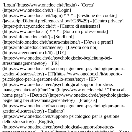
[Login](https://www.onedoc.ch/it/login) - [Cerca]
(https://www.onedoc.ch/it/) - [Login]
(https://www.onedoc.ch/it/login) * * * - [Gestione dei cookie]
(javascript:Didomi.preferences.show%28%29) - [Centro privacy]
(https://privacy.onedoc.ch/it/) - [Centro di assistenza]
(https://www.onedoc.ch) * * * - [Sono un professionista]
(https://info.onedoc.ch/it/) - [Su di noi]
(https://info.onedoc.ch/it/nostra-missione/) - [News e premi]
(https://info.onedoc.ch/it/media/) - [Lavora con noi]
(https://career.onedoc.ch/it)
- [DE]
(https://www.onedoc.ch/de/psychologische-begleitung-bei-
stressmanagement/etoy) - [FR]
(https://www.onedoc.ch/fr/accompagnement-psychologique-pour-
gestion-du-stress/etoy) - [IT](https://www.onedoc.ch/it/supporto-
psicologico-per-la-gestione-dello-stress/etoy) - [EN]
(https://www.onedoc.ch/en/psychological-support-for-stress-
management/etoy) [OneDoc](https://www.onedoc.ch/it/ "Torna alla
home page") - [Deutsch](https://www.onedoc.ch/de/psychologische-
begleitung-bei-stressmanagement/etoy) - [Français]
(https://www.onedoc.ch/fr/accompagnement-psychologique-pour-
gestion-du-stress/etoy) - [Italiano]
(https://www.onedoc.ch/it/supporto-psicologico-per-la-gestione-
dello-stress/etoy) - [English]
(https://www.onedoc.ch/en/psychological-support-for-stress-