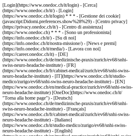
[Login](https://www.onedoc.ch/it/login) - [Cerca]
(https://www.onedoc.ch/it/) - [Login]
(https://www.onedoc.ch/it/login) * * * - [Gestione dei cookie]
(javascript:Didomi.preferences.show%28%29) - [Centro privacy]
(https://privacy.onedoc.ch/it/) - [Centro di assistenza]
(https://www.onedoc.ch) * * * - [Sono un professionista]
(https://info.onedoc.ch/it/) - [Su di noi]
(https://info.onedoc.ch/it/nostra-missione/) - [News e premi]
(https://info.onedoc.ch/it/media/) - [Lavora con noi]
(https://career.onedoc.ch/it)
- [DE]
(https://www.onedoc.ch/de/medizinische-praxis/zurich/ev68/snhi-
swiss-neuro-headache-institute) - [FR]
(https://www.onedoc.ch/fr/cabinet-medical/zurich/ev68/snhi-swiss-
neuro-headache-institute) - [IT](https://www.onedoc.ch/it/studio-
medico/zurigo/ev68/snhi-swiss-neuro-headache-institute) - [EN]
(https://www.onedoc.ch/en/medical-practice/zurich/ev68/snhi-swiss-
neuro-headache-institute) [OneDoc](https://www.onedoc.ch/it/
"Torna alla home page") - [Deutsch]
(https://www.onedoc.ch/de/medizinische-praxis/zurich/ev68/snhi-
swiss-neuro-headache-institute) - [Français]
(https://www.onedoc.ch/fr/cabinet-medical/zurich/ev68/snhi-swiss-
neuro-headache-institute) - [Italiano]
(https://www.onedoc.ch/it/studio-medico/zurigo/ev68/snhi-swiss-
neuro-headache-institute) - [English]