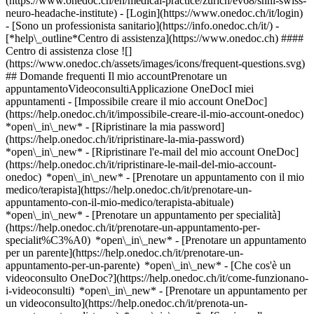
(https://www.onedoc.ch/en/medical-practice/zurich/ev68/snhi-swiss-
neuro-headache-institute)
- [Login](https://www.onedoc.ch/it/login)
- [Sono un professionista sanitario](https://info.onedoc.ch/it/)
-
[*help\_outline*Centro di assistenza](https://www.onedoc.ch) ####
Centro di assistenza close ![]
(https://www.onedoc.ch/assets/images/icons/frequent-questions.svg)
## Domande frequenti Il mio accountPrenotare un
appuntamentoVideoconsultiApplicazione OneDocI miei
appuntamenti - [Impossibile creare il mio account OneDoc]
(https://help.onedoc.ch/it/impossibile-creare-il-mio-account-onedoc)
*open\_in\_new* - [Ripristinare la mia password]
(https://help.onedoc.ch/it/ripristinare-la-mia-password)
*open\_in\_new* - [Ripristinare l'e-mail del mio account OneDoc]
(https://help.onedoc.ch/it/ripristinare-le-mail-del-mio-account-
onedoc) *open\_in\_new*
- [Prenotare un appuntamento con il mio
medico/terapista](https://help.onedoc.ch/it/prenotare-un-
appuntamento-con-il-mio-medico/terapista-abituale)
*open\_in\_new* - [Prenotare un appuntamento per specialità]
(https://help.onedoc.ch/it/prenotare-un-appuntamento-per-
specialit%C3%A0) *open\_in\_new* - [Prenotare un appuntamento
per un parente](https://help.onedoc.ch/it/prenotare-un-
appuntamento-per-un-parente) *open\_in\_new*
- [Che cos'è un
videoconsulto OneDoc?](https://help.onedoc.ch/it/come-funzionano-
i-videoconsulti) *open\_in\_new* - [Prenotare un appuntamento per
un videoconsulto](https://help.onedoc.ch/it/prenota-un-