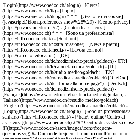
[Login](https://www.onedoc.ch/it/login) - [Cerca]
(https://www.onedoc.ch/it/) - [Login]
(https://www.onedoc.ch/it/login) * * * - [Gestione dei cookie]
(javascript:Didomi.preferences.show%28%29) - [Centro privacy]
(https://privacy.onedoc.ch/it/) - [Centro di assistenza]
(https://www.onedoc.ch) * * * - [Sono un professionista]
(https://info.onedoc.ch/it/) - [Su di noi]
(https://info.onedoc.ch/it/nostra-missione/) - [News e premi]
(https://info.onedoc.ch/it/media/) - [Lavora con noi]
(https://career.onedoc.ch/it)
- [DE]
(https://www.onedoc.ch/de/medizinische-praxis/goldach) - [FR]
(https://www.onedoc.ch/fr/cabinet-medical/goldach) - [IT]
(https://www.onedoc.ch/it/studio-medico/goldach) - [EN]
(https://www.onedoc.ch/en/medical-practice/goldach) [OneDoc]
(https://www.onedoc.ch/it/ "Torna alla home page") - [Deutsch]
(https://www.onedoc.ch/de/medizinische-praxis/goldach) -
[Français](https://www.onedoc.ch/fr/cabinet-medical/goldach) -
[Italiano](https://www.onedoc.ch/it/studio-medico/goldach) -
[English](https://www.onedoc.ch/en/medical-practice/goldach)
-
[Login](https://www.onedoc.ch/it/login) - [Sono un professionista
sanitario](https://info.onedoc.ch/it/)
- [*help\_outline*Centro di
assistenza](https://www.onedoc.ch) #### Centro di assistenza close
![](https://www.onedoc.ch/assets/images/icons/frequent-
questions.svg) ## Domande frequenti Il mio accountPrenotare un