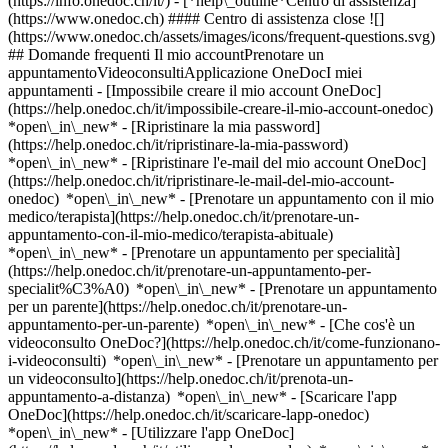
(https://info.onedoc.ch/it/)
- [*help\_outline*Centro di assistenza]
(https://www.onedoc.ch) #### Centro di assistenza close ![]
(https://www.onedoc.ch/assets/images/icons/frequent-questions.svg)
## Domande frequenti Il mio accountPrenotare un
appuntamentoVideoconsultiApplicazione OneDocI miei
appuntamenti - [Impossibile creare il mio account OneDoc]
(https://help.onedoc.ch/it/impossibile-creare-il-mio-account-onedoc)
*open\_in\_new* - [Ripristinare la mia password]
(https://help.onedoc.ch/it/ripristinare-la-mia-password)
*open\_in\_new* - [Ripristinare l'e-mail del mio account OneDoc]
(https://help.onedoc.ch/it/ripristinare-le-mail-del-mio-account-
onedoc) *open\_in\_new*
- [Prenotare un appuntamento con il mio
medico/terapista](https://help.onedoc.ch/it/prenotare-un-
appuntamento-con-il-mio-medico/terapista-abituale)
*open\_in\_new* - [Prenotare un appuntamento per specialità]
(https://help.onedoc.ch/it/prenotare-un-appuntamento-per-
specialit%C3%A0) *open\_in\_new* - [Prenotare un appuntamento
per un parente](https://help.onedoc.ch/it/prenotare-un-
appuntamento-per-un-parente) *open\_in\_new*
- [Che cos'è un
videoconsulto OneDoc?](https://help.onedoc.ch/it/come-funzionano-
i-videoconsulti) *open\_in\_new* - [Prenotare un appuntamento per
un videoconsulto](https://help.onedoc.ch/it/prenota-un-
appuntamento-a-distanza) *open\_in\_new*
- [Scaricare l'app
OneDoc](https://help.onedoc.ch/it/scaricare-lapp-onedoc)
*open\_in\_new* - [Utilizzare l'app OneDoc]