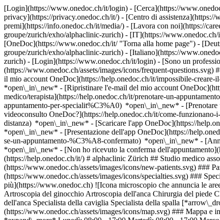
[Login](https://www.onedoc.ch/it/login) - [Cerca](https://www.onedoc
privacy](https://privacy.onedoc.ch/it/) - [Centro di assistenza](https:/
premi](https://info.onedoc.ch/it/media/) - [Lavora con noi](https://car
groupe/zurich/exho/alphaclinic-zurich) - [IT](https://www.onedoc.ch/
[OneDoc](https://www.onedoc.ch/it/ "Torna alla home page") - [Deuts
groupe/zurich/exho/alphaclinic-zurich) - [Italiano](https://www.onedo
zurich)
- [Login](https://www.onedoc.ch/it/login) - [Sono un profession
(https://www.onedoc.ch/assets/images/icons/frequent-questions.svg)
il mio account OneDoc](https://help.onedoc.ch/it/impossibile-creare-i
*open\_in\_new* - [Ripristinare l'e-mail del mio account OneDoc](htt
medico/terapista](https://help.onedoc.ch/it/prenotare-un-appuntamento
appuntamento-per-specialit%C3%A0) *open\_in\_new* - [Prenotare un
videoconsulto OneDoc?](https://help.onedoc.ch/it/come-funzionano-i-
distanza) *open\_in\_new*
- [Scaricare l'app OneDoc](https://help.o
*open\_in\_new* - [Presentazione dell'app OneDoc](https://help.one