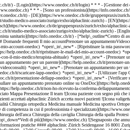
.ch/it/) - [Login](https://www.onedoc.ch/it/login) * * * - [Gestione 
/www.onedoc.ch) * * * - [Sono un professionista](https://info.onedoc.ch/it
eer.onedoc.ch/it)
- [DE](https://www.onedoc.ch/de/gruppenpraxis/zurich/
it/studio-medico-associato/zurigo/exho/alphaclinic-zurich) - [EN](https
ch](https://www.onedoc.ch/de/gruppenpraxis/zurich/exho/alphaclinic-zu
c.ch/it/studio-medico-associato/zurigo/exho/alphaclinic-zurich) - [Engl
ista sanitario](https://info.onedoc.ch/it/)
- [*help\_outline*Centro di as
 ## Domande frequenti Il mio accountPrenotare un appuntamentoVideoc
l-mio-account-onedoc) *open\_in\_new* - [Ripristinare la mia password]
ps://help.onedoc.ch/it/ripristinare-le-mail-del-mio-account-onedoc) *
-con-il-mio-medico/terapista-abituale) *open\_in\_new* - [Prenotare un 
 appuntamento per un parente](https://help.onedoc.ch/it/prenotare-
videoconsulti) *open\_in\_new* - [Prenotare un appuntamento per un v
nedoc.ch/it/scaricare-lapp-onedoc) *open\_in\_new* - [Utilizzare l'app
doc.ch/it/presentazione-dellapp-onedoc) *open\_in\_new*
- [Verificare se un appuntamento è confermato](https://help.onedoc.ch/it/verificare-se-un-appuntamento-%C3%A8-confermato) *open\_in\_new* - [Annullare un appuntamento prenotato online su OneDoc](https://help.onedoc.ch/it/annullare-un-appuntamento-prenotato-online-su-onedoc) *open\_in\_new* - [Non ho ricevuto la conferma dell'appuntamento](https://help.onedoc.ch/it/non-ho-ricevuto-la-conferma-dellappuntamento) *open\_in\_new* [Vedi tutti i nostri articoli *open\_in\_new*](https://help.onedoc.ch/it/) # alphaclinic Zürich ## Studio medico associato Mappa Presentazione Il team ![Icona paziente con segno più che indica che il professionista accetta nuovi pazienti](https://www.onedoc.ch/assets/images/icons/new-patients.svg) ### Pazienti accettati alphaclinic Zürich accetta nuovi pazienti ![Icona valigetta che annuncia le specialità del professionista](https://www.onedoc.ch/assets/images/icons/specialties.svg) ### Specialità Chirurgia ortopedica Medicina manuale Medicina sportiva Ortopedia Terapia del dolore Traumatologia [*arrow\_drop\_down*Vedi di più](https://www.onedoc.ch) ![Icona microscopio che annuncia le aree di competenza in cui il professionista è specializzato](https://www.onedoc.ch/assets/images/icons/expertises.svg) ### Competenze Artroscopia del ginocchio Artroscopia dell'anca Chirurgia del piede Chirurgia dell'anca Chirurgia della caviglia Chirurgia della spalla Protesi dell'anca Specialista del ginocchio Specialista del piede Specialista dell'anca Specialista della caviglia Specialista della spalla [*arrow\_drop\_down*Vedi di più](https://www.onedoc.ch) ![Segna