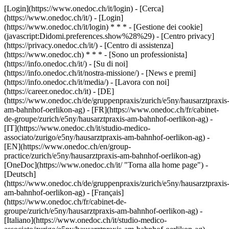
[Login](https://www.onedoc.ch/it/login) - [Cerca]
(https://www.onedoc.ch/it/) - [Login]
(https://www.onedoc.ch/it/login) * * * - [Gestione dei cookie]
(javascript:Didomi.preferences.show%28%29) - [Centro privacy]
(https://privacy.onedoc.ch/it/) - [Centro di assistenza]
(https://www.onedoc.ch) * * * - [Sono un professionista]
(https://info.onedoc.ch/it/) - [Su di noi]
(https://info.onedoc.ch/it/nostra-missione/) - [News e premi]
(https://info.onedoc.ch/it/media/) - [Lavora con noi]
(https://career.onedoc.ch/it)
- [DE]
(https://www.onedoc.ch/de/gruppenpraxis/zurich/e5ny/hausarztpraxis
am-bahnhof-oerlikon-ag) - [FR](https://www.onedoc.ch/fr/cabinet-
de-groupe/zurich/e5ny/hausarztpraxis-am-bahnhof-oerlikon-ag) -
[IT](https://www.onedoc.ch/it/studio-medico-
associato/zurigo/e5ny/hausarztpraxis-am-bahnhof-oerlikon-ag) -
[EN](https://www.onedoc.ch/en/group-
practice/zurich/e5ny/hausarztpraxis-am-bahnhof-oerlikon-ag)
[OneDoc](https://www.onedoc.ch/it/ "Torna alla home page") -
[Deutsch]
(https://www.onedoc.ch/de/gruppenpraxis/zurich/e5ny/hausarztpraxis
am-bahnhof-oerlikon-ag) - [Français]
(https://www.onedoc.ch/fr/cabinet-de-
groupe/zurich/e5ny/hausarztpraxis-am-bahnhof-oerlikon-ag) -
[Italiano](https://www.onedoc.ch/it/studio-medico-