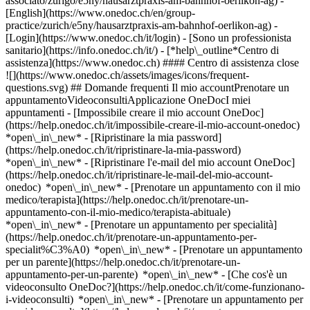
associato/zurigo/e5ny/hausarztpraxis-am-bahnhof-oerlikon-ag) -
[English](https://www.onedoc.ch/en/group-
practice/zurich/e5ny/hausarztpraxis-am-bahnhof-oerlikon-ag)
-
[Login](https://www.onedoc.ch/it/login) - [Sono un professionista
sanitario](https://info.onedoc.ch/it/)
- [*help\_outline*Centro di
assistenza](https://www.onedoc.ch) #### Centro di assistenza close
![](https://www.onedoc.ch/assets/images/icons/frequent-
questions.svg) ## Domande frequenti Il mio accountPrenotare un
appuntamentoVideoconsultiApplicazione OneDocI miei
appuntamenti - [Impossibile creare il mio account OneDoc]
(https://help.onedoc.ch/it/impossibile-creare-il-mio-account-onedoc)
*open\_in\_new* - [Ripristinare la mia password]
(https://help.onedoc.ch/it/ripristinare-la-mia-password)
*open\_in\_new* - [Ripristinare l'e-mail del mio account OneDoc]
(https://help.onedoc.ch/it/ripristinare-le-mail-del-mio-account-
onedoc) *open\_in\_new*
- [Prenotare un appuntamento con il mio
medico/terapista](https://help.onedoc.ch/it/prenotare-un-
appuntamento-con-il-mio-medico/terapista-abituale)
*open\_in\_new* - [Prenotare un appuntamento per specialità]
(https://help.onedoc.ch/it/prenotare-un-appuntamento-per-
specialit%C3%A0) *open\_in\_new* - [Prenotare un appuntamento
per un parente](https://help.onedoc.ch/it/prenotare-un-
appuntamento-per-un-parente) *open\_in\_new*
- [Che cos'è un
videoconsulto OneDoc?](https://help.onedoc.ch/it/come-funzionano-
i-videoconsulti) *open\_in\_new* - [Prenotare un appuntamento per