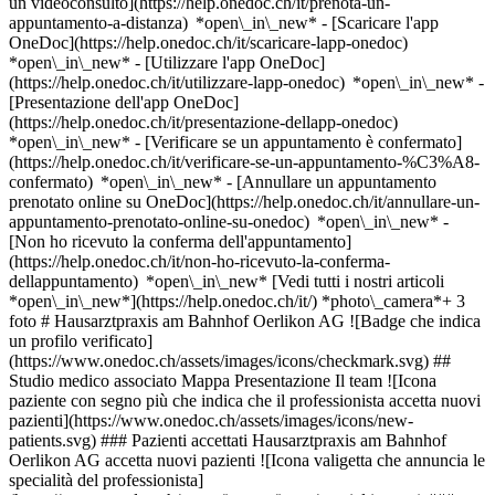
un videoconsulto](https://help.onedoc.ch/it/prenota-un-
appuntamento-a-distanza) *open\_in\_new*
- [Scaricare l'app
OneDoc](https://help.onedoc.ch/it/scaricare-lapp-onedoc)
*open\_in\_new* - [Utilizzare l'app OneDoc]
(https://help.onedoc.ch/it/utilizzare-lapp-onedoc) *open\_in\_new* -
[Presentazione dell'app OneDoc]
(https://help.onedoc.ch/it/presentazione-dellapp-onedoc)
*open\_in\_new*
- [Verificare se un appuntamento è confermato](https://help.onedoc.ch/it/verificare-se-un-appuntamento-%C3%A8-confermato) *open\_in\_new* - [Annullare un appuntamento prenotato online su OneDoc](https://help.onedoc.ch/it/annullare-un-appuntamento-prenotato-online-su-onedoc) *open\_in\_new* - [Non ho ricevuto la conferma dell'appuntamento](https://help.onedoc.ch/it/non-ho-ricevuto-la-conferma-dellappuntamento) *open\_in\_new* [Vedi tutti i nostri articoli *open\_in\_new*](https://help.onedoc.ch/it/) *photo\_camera*+ 3 foto # Hausarztpraxis am Bahnhof Oerlikon AG ![Badge che indica un profilo verificato](https://www.onedoc.ch/assets/images/icons/checkmark.svg) ## Studio medico associato Mappa Presentazione Il team ![Icona paziente con segno più che indica che il professionista accetta nuovi pazienti](https://www.onedoc.ch/assets/images/icons/new-patients.svg) ### Pazienti accettati Hausarztpraxis am Bahnhof Oerlikon AG accetta nuovi pazienti ![Icona valigetta che annuncia le specialità del professionista](https://www.onedoc.ch/assets/images/icons/specialties.svg) ### Specialità Medicina del traffico Medicina generale Medicina interna generale Screening COVID-19 [*arrow\_drop\_down*Vedi di più](https://www.onedoc.ch) ![Segnaposto che annuncia la mappa e le informazioni di accesso dello studio](https://www.onedoc.ch/assets/images/icons/map.svg) ### Mappa e informazioni pratiche #### Hausarztpraxis am Bahnhof Oerlikon AG Nansenstrasse 16 8050 Zurigo #### Orari di apertura Attualmente chiuso - Apre mercoledì alle 07:30 *expand\_more* Lunedì: 07:30 - 12:00 e 13:00 - 18:30 Martedì: 07:30 - 12:00 e 13:00 - 18:30 Mercoledì: 07:30 - 12:00 e 13:00 - 18:30 Giovedì: 07:30 - 12:00 e 13:00 - 18:30 Venerdì: 07:30 - 12:00 e 13:00 - 18:30 Sabato: 09:00 - 15:00 Domenica: Chiuso #### Sito web [Visita il sito web *open\_in\_new*](https://www.hausarztpraxisoerlikon.ch/?modal=true) ![Icona documento che annuncia la presentazione dello studio](https://www.onedoc.ch/assets/images/icons/presentation.svg) ### Presentazione Il benessere dei nostri pazienti è al centro del nostro impegno medico. Con l'obiettivo di mantenere l'[assistenza medica](http://www.hausarztpraxisoerlikon.ch/#details) al più alto livello scientifico, offriamo attrezzature moderne, un'infrastruttura adeguata, [orari di consultazione](http://www.hausarztpraxisoerlikon.ch/#contact) favorevoli al paziente e un team di studio ben preparato. Il nostro obiettivo è fornire un'assistenza medica completa con un team di medici esperti. Il consulto personale medico-paziente, in cui si risponde a tutte le domande in modo dettagliato, è particolarmente importante per il team. Il nostro team di medici vanta molti anni di esperienza e qualifiche comprovate in tutte le procedure di esame che offriamo. [*arrow\_drop\_down*Vedi di più](https://www.onedoc.ch) [![Hausarztpraxis am Bahnhof Oerlikon AG, studio medico associato a Zurigo](https://assets.onedoc.ch/images/entities/8a8f2b6c39d755c479dec5910af3175a2874e9d381664313178c7d9dc99c3152-small.png "Hausarztpraxis am Bahnhof Oerlikon AG, studio medico associato a Zurigo")](https://assets.onedoc.ch/images/entities/8a8f2b6c39d755c479dec5910af3175a2874e9d381664313178c7d9dc99c3152.png)[![Hausarztpraxis am Bahnhof Oerlikon AG, studio medico associato a Zurigo](https://assets.onedoc.ch/images/entities/cc22198ec347a3f1e70ef1342ac695168e8ce7c581b5f7ff4b28d7a41203758d-small.jpg "Hausarztpraxis am Bahnhof Oerlikon AG, studio medico associato a Zurigo")](https://assets.onedoc.ch/images/entities/cc22198ec347a3f1e70ef1342ac695168e8ce7c581b5f7ff4b28d7a41203758d.jpg)[![Hausarztpraxis am Bahnhof Oerlikon AG, studio medico associato a Zurigo](https://assets.onedoc.ch/images/entities/8c110bf234a8a95cf7cf218806504b029d129521b2e932bfaac52742c8681c4a-small.jpg "Hausarztpraxis am Bahnhof Oerlikon AG, studio medico associato a Zurigo")](https://assets.onedoc.ch/images/entities/8c110bf234a8a95cf7cf218806504b029d129521b2e932bfaac52742c8681c4a.jpg)[![Hausarztpraxis am Bahnhof Oerlikon AG, studio medico associato a Zurigo](https://assets.onedoc.ch/images/entities/b2f67dc00e40c3417f9ab62069c5b1e026e87942bfee7f0111a1469558e5a387-small.jpg "Hausarztpraxis am Bahnhof Oerlikon AG, studio medico associato a Zurigo")](https://assets.onedoc.ch/images/entities/b2f67dc00e40c3417f9ab62069c5b1e026e87942bfee7f0111a1469558e5a387.jpg) ![Icona gruppo di persone che annuncia l’elenco dei professionisti sanitari dello studio](https://www.onedoc.ch/assets/images/icons/team.svg) ### Il team Medico generico [![Volker Rompcik, medico generico a Zurigo](https://assets.onedoc.ch/images/users/8763c95cdd3ae35c5f633496df55f134d6ab30c8ff53a5ec0f3726e0c447705e-small.png "Volker Rompcik, medico generico a Zurigo") \ __Dipl. med. Volker Rompcik__](https://www.onedoc.ch/it/medico-generico/zurigo/pc0e9/dipl-med-volker-rompcik) Specialista in medicina interna generale [![Christoph Rosenbaum, specialista in medicina interna generale a Zurigo](https://assets.onedoc.ch/images/users/8a4ec5324b2b1823cb1217e9facf46ef390aafc5acc5a408d1f0ab37779a1eb1-small.png "Christoph Rosenbaum, specialista in medicina interna generale a Zurigo") \ __Dr. Christoph Rosenbaum__](https://www.onedoc.ch/it/specialista-in-medicina-interna-generale/zurigo/pcmb4/dr-christoph-rosenbaum) ![Icona nuvoletta che annuncia la sezione FAQ](https://www.onedoc.ch/assets/images/icons/faq.svg) ### FAQ *expand\_more* *keyboard\_arrow\_right* ## Qual è l'indirizzo di Hausarztpraxis am Bahnhof Oerlikon AG? Hausarztpraxis am Bahnhof Oerlikon AG riceve i pazienti in Nansenstrasse 16, 8050 Zurigo. * * * *keyboard\_arrow\_right* ## Quali sono gli orari di apertura di Hausarztpraxis am Bahnhof Oerlikon AG? Hausarztpraxis am Bahnhof Oerlikon AG è aperto: - Il lunedì dalle 07:30 alle 12:00 e dalle 13:00 alle 18:30 - Il martedì dalle 07:30 alle 12:00 e dalle 13:00 alle 18:30 - Il mercoledì dalle 07:30 alle 12:00 e dalle 13:00 alle 18:30 - Il giovedì dalle 07:30 alle 12:00 e dalle 13:00 alle 18:30 - Il venerdì dalle 07:30 alle 12:00 e dalle 13:00 alle 18:30 - Il sabato dalle 09:00 alle 15:00 - La domenica chiuso * * * *keyboard\_arrow\_right* ## Qual è il sito web di Hausarztpraxis am Bahnhof Oerlikon AG? Puoi visitare il sito web di Hausarztpraxis am Bahnhof Oerlikon AG all'indirizzo: [https://www.hausarztpraxisoerl... *open\_in\_new*](https://www.hausarztpraxisoerlikon.ch/?modal=true) . * * * *keyboard\_arrow\_right* ## Qual è il numero di telefono di Hausarztpraxis am Bahnhof Oerlikon AG? Il numero di telefono di Hausarztpraxis am Bahnhof Oerlikon AG è [044 313 00 01](tel:+41443130001). * * * *keyboard\_arrow\_right* ## Quali sono le specialità praticate presso Hausarztpraxis am Bahnhof Oerlikon AG? Hausarztpraxis am Bahnhof Oerlikon AG offre consulenze in [Medicina del traffico](https://www.onedoc.ch/it/medico-del-traffico/zurigo), [Medicina generale](https://www.onedoc.ch/it/medico-generico/zurigo), [Medicina interna generale](https://www.onedoc.ch/it/specialista-in-medicina-interna-generale/zurigo) e [Screening COVID-19](https://www.onedoc.ch/it/centro-di-screening-covid/zurigo). * * * *keyboard\_arrow\_right* ## Hausarztpraxis am Bahnhof Oerlikon AG accetta nuovi pazienti? Sì, Hausarztpraxis am Bahnhof Oerlikon AG accetta nuovi pazienti. I nuovi pazienti possono prenotare facilmente gli appuntamenti online tramite OneDoc. * * * *keyboard\_arrow\_right* ## Quali sono le lingue parlate presso Hausarztpraxis am Bahnhof Oerlikon AG? Hausarztpraxis am Bahnhof Oerlikon AG propone delle consultazioni in: Ceco, Tedesco, Inglese, Spagnolo, Francese, Italiano, Olandese, Portoghese, Albanese, Turco e Polacco. 1. [OneDoc](https://www.onedoc.ch/it/)/ 2. [Studio medico associato](https://www.onedoc.ch/it/studio-medico-associato)/ 3. [Cantone Zurigo](https://www.onedoc.ch/it/studio-medico-associato/cantone-zurigo)/ 4. [Zurigo](https://www.onedoc.ch/it/studio-medico-associato/zurigo)/ 5. Hausarztpraxis am Bahnhof Oerlikon AG ### Prenota il tuo appuntamento con Hausarztpraxis am Bahnhof Oerlikon AG Compila il modulo seguente 1 Specialità Seleziona una specialità * * * *touch\_app* Scegli una fascia oraria *chevron\_left* mar 04 ago *chevron\_right* Vedi più appuntamenti Fascia oraria Prenota appuntamento ### Scarica l'app OneDoc Prenota un appuntamento online con un medico, dentista o terapeuta vicino a te in Svizzera. L'app OneDoc ti consente di gestire tutti i tuoi appuntamenti medici dal tuo cellulare, ovunque e in qualsiasi momento. ![Codice QR che rimanda all’App Store o a Google Play per scaricare l’app OneDoc Pazienti](https://www.onedoc.ch/assets/images/download-app-qr.jpeg) Scansiona il codice QR per scaricare l'app [![Scarica la nostra applicazione su App Store!](https://www.onedoc.ch/assets/images/app-store-badge-it.svg)](https://apps.apple.com/ch/app/onedoc/id1592376413?l=fr)[![Scarica la nostra app su Google Play Store!](https://www.onedoc.ch/assets/images/google-play-badge-it.png)](https://play.google.com/store/apps/details?id=ch.onedoc.patient&hl=fr-CH) *keyboard\_arrow\_right* ## Ricerche associate [Specialista in medicina interna generale a Zurigo](https://www.onedoc.ch/it/specialista-in-medicina-interna-generale/zurigo)[Medico generico a Zurigo](https://www.onedoc.ch/it/medico-generico/zurigo)[Medico generico a Winterthur](https://www.onedoc.ch/it/medico-generico/winterthur)[Specialista in medicina interna generale a Baden](https://www.onedoc.ch/it/specialista-in-medicina-interna-generale/baden)[Specialista in medicina interna generale a Winterthur](https://www.onedoc.ch/it/specialista-in-medicina-interna-generale/winterthur)[Medico generico a Lucerna](https://www.onedoc.ch/it/medico-generico/lucerna)[Medico generico a Zugo](https://www.onedoc.ch/it/medico-generico/zugo)[Specialista in medicina interna generale a Aarau](https://www.onedoc.ch/it/specialista-in-medicina-interna-generale/aarau)[Specialista in medicina interna g