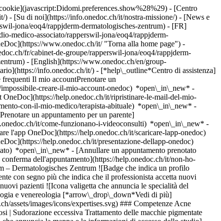
dei cookie](javascript:Didomi.preferences.show%28%29) - [Centro
/) - [Su di noi](https://info.onedoc.ch/it/nostra-missione/) - [News e
swil-jona/eoq4/rappjderm-dermatologisches-zentrum) - [FR]
udio-medico-associato/rapperswil-jona/eoq4/rappjderm-
eDoc](https://www.onedoc.ch/it/ "Torna alla home page") -
doc.ch/fr/cabinet-de-groupe/rapperswil-jona/eoq4/rappjderm-
zentrum) - [English](https://www.onedoc.ch/en/group-
rio](https://info.onedoc.ch/it/)
- [*help\_outline*Centro di assistenza]
 frequenti Il mio accountPrenotare un
/impossibile-creare-il-mio-account-onedoc) *open\_in\_new* -
t OneDoc](https://help.onedoc.ch/it/ripristinare-le-mail-del-mio-
amento-con-il-mio-medico/terapista-abituale) *open\_in\_new* -
[Prenotare un appuntamento per un parente]
p.onedoc.ch/it/come-funzionano-i-videoconsulti) *open\_in\_new* -
care l'app OneDoc](https://help.onedoc.ch/it/scaricare-lapp-onedoc)
neDoc](https://help.onedoc.ch/it/presentazione-dellapp-onedoc)
2fa0f6604dc0220dd7ad2b5c95dfe37d099eb32-small.jpg "rappjderm – Dermatologisches Zentrum, studio medico associato a Rapperswil-Jona")](https://assets.onedoc.ch/images/entities/dcccd636c1e892cb0a2cda35b2fa0f6604dc0220dd7ad2b5c95dfe37d099eb32.jpg)[![rappjderm – Dermatologisches Zentrum, studio medico associato a Rapperswil-Jona](https://assets.onedoc.ch/images/entities/9d8f203865227bd91fcbaf451e68df8c3d8f50000e07d4a1d979e7b7e0640854-small.jpg "rappjderm – Dermatologisches Zentrum, studio medico associato a Rapperswil-Jona")](https://assets.onedoc.ch/images/entities/9d8f203865227bd91fcbaf451e68df8c3d8f50000e07d4a1d979e7b7e0640854.jpg)[![rappjderm – Dermatologisches Zentrum, studio medico associato a Rapperswil-Jona](https://assets.onedoc.ch/images/entities/360769ebe98d91ec42ecef92674aa9fdc4963d2c94d324c388af507c56e204e6-small.jpg "rappjderm – Dermatologisches Zentrum, studio medico associato a Rapperswil-Jona")](https://assets.onedoc.ch/images/entities/360769ebe98d91ec42ecef92674aa9fdc4963d2c94d324c388af507c56e204e6.jpg)[![rappjderm – Dermatologisches Zentrum, studio medico associato a Rapperswil-Jona](https://assets.onedoc.ch/images/entities/c4a61cc02f14c54cc9d678ab1a31069cebc30741f3c6d55179f78052067f2e58-small.jpg "rappjderm – Dermatologisches Zentrum, studio medico associato a Rapperswil-Jona")](https://assets.onedoc.ch/images/entities/c4a61cc02f14c54cc9d678ab1a31069cebc30741f3c6d55179f78052067f2e58.jpg) ![Icona gruppo di persone che annuncia l’elenco dei professionisti sanitari dello studio](https://www.onedoc.ch/assets/images/icons/team.svg) ### Il team Chirurgo plastico e ricostruttivo [![Tobias Brandenburg, chirurgo plastico e ricostruttivo a Rapperswil-Jona](https://assets.onedoc.ch/images/users/183b00b15ad312c34c76122d8c96a36826f0813ebcd07801f6c39740c7995a66-small.jpg "Tobias Brandenburg, chirurgo plastico e ricostruttivo a Rapperswil-Jona") \ __Dr. med. Tobias Brandenburg__](https://www.onedoc.ch/it/chirurgo-plastico-e-ricostruttivo/rapperswil-jona/pc1nt/dr-med-tobias-brandenburg) Dermatologi [![Peter Bajaky, dermatologo a Rapperswil-Jona](https://assets.onedoc.ch/images/users/35c61f8dbe92b2d8e6764f32852ee54809012b6279eefa83831500f8a5ae3e64-small.jpg "Peter Bajaky, dermatologo a Rapperswil-Jona") \ __Dr. med. Peter Bajaky__](https://www.onedoc.ch/it/dermatologo/rapperswil-jona/pc1nq/dr-med-peter-bajaky) [![Christian Bull, dermatologo a Rapperswil-Jona](https://assets.onedoc.ch/images/users/65726ebc51bc94b32513a585a406299941c811cd4ee6fb4432c821c56f556c5e-small.jpg "Christian Bull, dermatologo a Rapperswil-Jona") \ __Dr. med. Christian Bull__](https://www.onedoc.ch/it/dermatologo/rapperswil-jona/pc1nl/dr-med-christian-bull) [![Tim Hartmann, dermatologo a Rapperswil-Jona](https://assets.onedoc.ch/images/users/091fbd8a728d95e3c72e65b7c7f15e0f1afc5ad4558fc6383f78c859841c2f06-small.jpg "Tim Hartmann, dermatologo a Rapperswil-Jona") \ __Dr. med. Tim Hartmann__](https://www.onedoc.ch/it/dermatologo/rapperswil-jona/pc1ns/dr-med-tim-hartmann) [![Susanne Kristof, dermatologa a Rapperswil-Jona](https://assets.onedoc.ch/images/users/98d60125ae3969dab625ba95101d22062c627fdf697cf3138e82af51a6825735-small.jpg "Susanne Kristof, dermatologa a Rapperswil-Jona") \ __Dr.ssa med. Susanne Kristof__](https://www.onedoc.ch/it/dermatologa/rapperswil-jona/pc1nr/dr-med-susanne-kristof) [![Martina Leutenegger, dermatologa a Rap