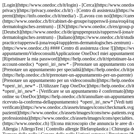
[Login](https://www.onedoc.ch/it/login) - [Cerca](https://www.onedoc
privacy](https://privacy.onedoc.ch/it/) - [Centro di assistenza](https:/
premi](https://info.onedoc.ch/it/media/) - [Lavora con noi](https://car
(https://www.onedoc.ch/fr/cabinet-de-groupe/rapperswil-jona/eoq4/ra
dermatologisches-zentrum) - [EN](https://www.onedoc.ch/en/group-pr
[Deutsch](https://www.onedoc.ch/de/gruppenpraxis/rapperswil-jona/e
dermatologisches-zentrum) - [Italiano](https://www.onedoc.ch/it/stu
practice/rapperswil-jona/eoq4/rappjderm-dermatologisches-zentrum)
-
(https://www.onedoc.ch) #### Centro di assistenza close ![](https:/
appuntamentoVideoconsultiApplicazione OneDocI miei appuntamenti - 
[Ripristinare la mia password](https://help.onedoc.ch/it/ripristinare-
account-onedoc) *open\_in\_new*
- [Prenotare un appuntamento con 
[Prenotare un appuntamento per specialità](https://help.onedoc.ch/
(https://help.onedoc.ch/it/prenotare-un-appuntamento-per-un-parent
[Prenotare un appuntamento per un videoconsulto](https://help.oned
*open\_in\_new* - [Utilizzare l'app OneDoc](https://help.onedoc.ch/i
*open\_in\_new*
- [Verificare se un appuntamento è confermato](https://help.onedoc.ch/it/verificare-se-un-appuntamento-%C3%A8-confermato) *open\_in\_new* - [Annullare un appuntamento prenotato online su OneDoc](https://help.onedoc.ch/it/annullare-un-appuntamento-prenotato-online-su-onedoc) *open\_in\_new* - [Non ho ricevuto la conferma dell'appuntamento](https://help.onedoc.ch/it/non-ho-ricevuto-la-conferma-dellappuntamento) *open\_in\_new* [Vedi tutti i nostri articoli *open\_in\_new*](https://help.onedoc.ch/it/) # rappjderm – Dermatologisches Zentrum ![Badge che indica un profilo verificato](https://www.onedoc.ch/assets/images/icons/checkmark.svg) ## Studio medico associato Mappa Presentazione Il team ![Icona paziente con segno più che indica che il professionista accetta nuovi pazienti](https://www.onedoc.ch/assets/images/icons/new-patients.svg) ### Pazienti accettati rappjderm – Dermatologisches Zentrum accetta nuovi pazienti ![Icona valigetta che annuncia le specialità del professionista](https://www.onedoc.ch/assets/images/icons/specialties.svg) ### Specialità Chirurgia plastica, ricostruttiva ed estetica Dermatologia e venereologia [*arrow\_drop\_down*Vedi di più](https://www.onedoc.ch) ![Icona microscopio che annuncia le aree di competenza in cui il professionista è specializzato](https://www.onedoc.ch/assets/images/icons/expertises.svg) ### Competenze Acne Allergia | AllergoTest | Controllo allergie Blefaroplastica | Chirurgia delle palpebre Controllo della pelle Couperose | Rosacea Eczema Iperidrosi | Sudorazione eccessiva Trattamento delle macchie pigmentate Tumore della pelle | Cancro della pelle Ustioni cutanee | Bruciature [*arrow\_drop\_down*Vedi di più](https://www.onedoc.ch) ![Segnaposto che annuncia la mappa e le informazioni di accesso dello studio](https://www.onedoc.ch/assets/images/icons/map.svg) ### Mappa e informazioni pratiche #### rappjderm – Dermatologisches Zentrum Bühlstrasse 13 8645 Rapperswil-Jona #### Orari di apertura Attualmente chiuso - Apre mercoledì alle 08:00 *expand\_more* Lunedì: 07:00 - 20:30 Martedì: 07:00 - 20:30 Mercoledì: 08:00 - 18:00 Giovedì: 07:00 - 18:00 Venerdì: 08:00 - 12:00 e 13:00 - 18:00 Sabato: Chiuso Domenica: Chiuso #### Sito web [Visita il sito web *open\_in\_new*](https://www.rappjderm.ch/) ![Icona documento che annuncia la presentazione dello studio](https://www.onedoc.ch/assets/images/icons/presentation.svg) ### Presentazione ## Rappjderm - Centro Dermatologico __I suoi dermatologi a Rapperswil-Jona__ Un caloroso benvenuto a lei. Siamo lieti di darle il benvenuto nel nostro moderno studio dermatologico a Rapperswil-Jona. Ci trova al Bühlpark 13, proprio di fronte alla stazione ferroviaria di Jona. I nostri locali si trovano al primo piano e sono facilmente access