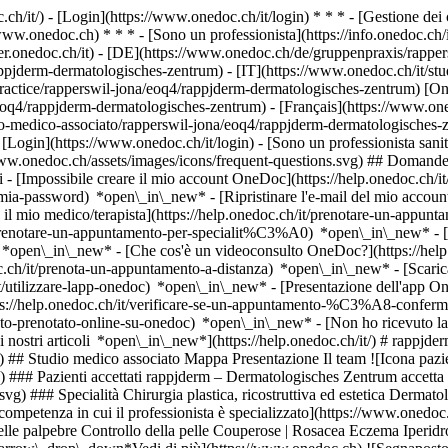
.ch/it/) - [Login](https://www.onedoc.ch/it/login) * * * - [Gestione 
/www.onedoc.ch) * * * - [Sono un professionista](https://info.onedoc.ch/it
eer.onedoc.ch/it)
- [DE](https://www.onedoc.ch/de/gruppenpraxis/rapper
ppjderm-dermatologisches-zentrum) - [IT](https://www.onedoc.ch/it/st
actice/rapperswil-jona/eoq4/rappjderm-dermatologisches-zentrum) [On
oq4/rappjderm-dermatologisches-zentrum) - [Français](https://www.one
dio-medico-associato/rapperswil-jona/eoq4/rappjderm-dermatologisches-
 [Login](https://www.onedoc.ch/it/login) - [Sono un professionista sanita
/www.onedoc.ch/assets/images/icons/frequent-questions.svg) ## Domande
[Impossibile creare il mio account OneDoc](https://help.onedoc.ch/it
la-mia-password) *open\_in\_new* - [Ripristinare l'e-mail del mio accoun
il mio medico/terapista](https://help.onedoc.ch/it/prenotare-un-appunt
it/prenotare-un-appuntamento-per-specialit%C3%A0) *open\_in\_new* - 
e) *open\_in\_new*
- [Che cos'è un videoconsulto OneDoc?](https://hel
oc.ch/it/prenota-un-appuntamento-a-distanza) *open\_in\_new*
- [Scari
t/utilizzare-lapp-onedoc) *open\_in\_new* - [Presentazione dell'app O
ibili tramite un ascensore. Dietro rappjderm c'è un team consolidato di cinque dermatologi, i dottori Susanne Kristof, Christian Bull, Eva Roffler-Sailer, Peter Bajaky, Martina Leutenegger e il chirurgo plastico Tobias Brandenburg. Sulla base della nostra pluriennale esperienza clinica, nel nostro studio offriamo diagnosi e trattamento di tutte le malattie della pelle e indagini allergologiche. Trattiamo e operiamo in regime ambulatoriale utilizzando la tecnologia più avanzata. Un altro punto focale dello studio è la medicina estetica. Oltre ai trattamenti laser, ad esempio per eliminare le macchie dell'età e le vene, può essere trattato anche con filler di acido ialuronico e tossina botulinica. Attribuiamo grande importanza all'assistenza personale dei nostri pazienti e siamo sempre disponibili in caso di emergenza. Il nostro centro è caratterizzato da appuntamenti a breve termine e da orari di consultazione flessibili, anche al di fuori dei tradizionali orari di ufficio. Ora siamo anche certificati dalla SGDV e siamo autorizzati a utilizzare il marchio di qualità Dermatologia Svizzera. [*arrow\_drop\_down*Vedi di più](https://www.onedoc.ch) [](https://assets.onedoc.ch/images/entities/b18653b8446e9eafb5ed8ffe2bc97fb78ab516622a2670196798686f315d8aa8.png)[![rappjderm – Dermatologisches Zentrum, studio medico associato a Rapperswil-Jona](https://assets.onedoc.ch/images/entities/01c60276161e42f59bcd53bac3d6350117ac62cecec509452d29f5e862202f92-small.jpg "rappjderm – Dermatologisches Zentrum, studio medico associato a Rapperswil-Jona")](https://assets.onedoc.ch/images/entities/01c60276161e42f59bcd53bac3d6350117ac62cecec509452d29f5e862202f92.jpg)[![rappjderm – Dermatologisches Zentrum, studio medico associato a Rapperswil-Jona](https://assets.onedoc.ch/images/entities/c2a7ef30baa2007dc2a609be8b5dc6a9cd16514841155233a261a6a46de1894e-small.jpg "rappjderm – Dermatologisches Zentrum, studio medico associato a Rapperswil-Jona")](https://assets.onedoc.ch/images/entities/c2a7ef30baa2007dc2a609be8b5dc6a9cd16514841155233a261a6a46de1894e.jpg)[![rappjderm – Dermatologisches Zentrum, studio medico associato a Rapperswil-Jona](https://assets.onedoc.ch/images/entities/03285d842a6c2ddc75b5fd7771cc646495203801054aaa2cfd06ec650450b567-small.jpg "rappjderm – Dermatologisches Zentrum, studio medico associato a Rapperswil-Jona")](https://assets.onedoc.ch/images/entities/03285d842a6c2ddc75b5fd7771cc646495203801054aaa2cfd06ec650450b567.jpg)[![rappjderm – Dermatologisches Zentrum, studio medico associato a Rapperswil-Jona](https://assets.onedoc.ch/images/entities/45f076bd8a4c8a77c04d2c88734079ebf7666bc1a1c15684cd3c2e6d7f0a11c1-small.jpg "rappjderm – Dermatologisches Zentrum, studio medico associato a Rapperswil-Jona")](https://assets.onedoc.ch/images/entities/45f076bd8a4c8a77c04d2c88734079ebf7666bc1a1c15684cd3c2e6d7f0a11c1.jpg)[![rappjderm – Dermatologisches Zentrum, studio medico associato a Rapperswil-Jona](https://assets.onedoc.ch/images/entities/2bff7ca0effdce7937fac463e92da1fb4ab53f8292995093df75a5de2476deb7-small.jpg "rappjderm – Dermatologisches Zentrum, studio medico associato a Rapperswil-Jona")](https://assets.onedoc.ch/images/entities/2bff7ca0effdce7937fac463e92da1fb4ab53f8292995093df75a5de2476deb7.jpg)[![rappjderm – Dermatologisches Zentrum, studio medico associato a Rapperswil-Jona](https://assets.onedoc.ch/images/entities/c7c44887f11351d0a859350c499e3c7fa1ccb01119262cab96af02a3f030d368-small.jpg "rappjderm – Dermatologisches Zentrum, studio medico associato a Rapperswil-Jona")](https://assets.onedoc.ch/images/entities/c7c44887f11351d0a859350c499e3c7fa1ccb01119262cab96af02a3f030d368.jpg)[![rappjderm – Dermatologisches Zentrum, studio medico associato a Rapperswil-Jona](https://assets.onedoc.ch/images/entities/dcccd636c1e892cb0a2cda35b