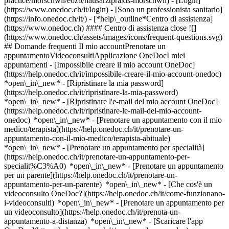
practice/morschwil/eozb/hausarztpraxis-morschwil)
- [Login]
(https://www.onedoc.ch/it/login) - [Sono un professionista sanitario]
(https://info.onedoc.ch/it/)
- [*help\_outline*Centro di assistenza]
(https://www.onedoc.ch) #### Centro di assistenza close ![]
(https://www.onedoc.ch/assets/images/icons/frequent-questions.svg)
## Domande frequenti Il mio accountPrenotare un
appuntamentoVideoconsultiApplicazione OneDocI miei
appuntamenti - [Impossibile creare il mio account OneDoc]
(https://help.onedoc.ch/it/impossibile-creare-il-mio-account-onedoc)
*open\_in\_new* - [Ripristinare la mia password]
(https://help.onedoc.ch/it/ripristinare-la-mia-password)
*open\_in\_new* - [Ripristinare l'e-mail del mio account OneDoc]
(https://help.onedoc.ch/it/ripristinare-le-mail-del-mio-account-
onedoc) *open\_in\_new*
- [Prenotare un appuntamento con il mio
medico/terapista](https://help.onedoc.ch/it/prenotare-un-
appuntamento-con-il-mio-medico/terapista-abituale)
*open\_in\_new* - [Prenotare un appuntamento per specialità]
(https://help.onedoc.ch/it/prenotare-un-appuntamento-per-
specialit%C3%A0) *open\_in\_new* - [Prenotare un appuntamento
per un parente](https://help.onedoc.ch/it/prenotare-un-
appuntamento-per-un-parente) *open\_in\_new*
- [Che cos'è un
videoconsulto OneDoc?](https://help.onedoc.ch/it/come-funzionano-
i-videoconsulti) *open\_in\_new* - [Prenotare un appuntamento per
un videoconsulto](https://help.onedoc.ch/it/prenota-un-
appuntamento-a-distanza) *open\_in\_new*
- [Scaricare l'app