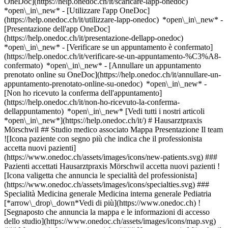
OneDoc](https://help.onedoc.ch/it/scaricare-lapp-onedoc)
*open\_in\_new* - [Utilizzare l'app OneDoc]
(https://help.onedoc.ch/it/utilizzare-lapp-onedoc) *open\_in\_new* -
[Presentazione dell'app OneDoc]
(https://help.onedoc.ch/it/presentazione-dellapp-onedoc)
*open\_in\_new*
- [Verificare se un appuntamento è confermato](https://help.onedoc.ch/it/verificare-se-un-appuntamento-%C3%A8-confermato) *open\_in\_new* - [Annullare un appuntamento prenotato online su OneDoc](https://help.onedoc.ch/it/annullare-un-appuntamento-prenotato-online-su-onedoc) *open\_in\_new* - [Non ho ricevuto la conferma dell'appuntamento](https://help.onedoc.ch/it/non-ho-ricevuto-la-conferma-dellappuntamento) *open\_in\_new* [Vedi tutti i nostri articoli *open\_in\_new*](https://help.onedoc.ch/it/) # Hausarztpraxis Mörschwil ## Studio medico associato Mappa Presentazione Il team ![Icona paziente con segno più che indica che il professionista accetta nuovi pazienti](https://www.onedoc.ch/assets/images/icons/new-patients.svg) ### Pazienti accettati Hausarztpraxis Mörschwil accetta nuovi pazienti ![Icona valigetta che annuncia le specialità del professionista](https://www.onedoc.ch/assets/images/icons/specialties.svg) ### Specialità Medicina generale Medicina interna generale Pediatria [*arrow\_drop\_down*Vedi di più](https://www.onedoc.ch) ![Segnaposto che annuncia la mappa e le informazioni di accesso dello studio](https://www.onedoc.ch/assets/images/icons/map.svg) ### Mappa e informazioni pratiche #### Hausarztpraxis Mörschwil Seeblickstrasse 11 9402 Mörschwil ![Icona documento che annuncia la presentazione dello studio](https://www.onedoc.ch/assets/images/icons/presentation.svg) ### Presentazione Benvenuto al __Hausarztpraxis Mörschwil__, __studio medico associato__ a Mörschwil per il tuo appuntamento medico. - __Bernhard Dennenmoser__ pratica la __medicina interna generale__ - __David Roth__ pratica la __pediatria__ Per ulteriori informazioni e per fissare un appuntamento, chiama il [071 868 70 10](tel:+41718687010). ![Icona gruppo di persone che annuncia l’elenco dei professionisti sanitari dello studio](https://www.onedoc.ch/assets/images/icons/team.svg) ### Il team Specialista in medicina interna generale [![Bernhard Dennenmoser, specialista in medicina interna generale a Mörschwil](https://www.onedoc.ch/assets/images/male.png "Bernhard Dennenmoser, specialista in medicina interna generale a Mörschwil") \ __Dr. Bernhard Dennenmoser__](https://www.onedoc.ch/it/specialista-in-medicina-interna-generale/morschwil/pv8y/dr-bernhard-dennenmoser) Pediatra [![David Roth, pediatra a Mörschwil](https://www.onedoc.ch/assets/images/male.png "David Roth, pediatra a Mörschwil") \ __Dr. David Roth__](https://www.onedoc.ch/it/pediatra/morschwil/pbdjh/dr-david-roth) ![Icona nuvoletta che annuncia la sezione FAQ](https://www.onedoc.ch/assets/images/icons/faq.svg) ### FAQ *expand\_more* *keyboard\_arrow\_right* ## Qual è l'indirizzo di Hausarztpraxis Mörschwil? Hausarztpraxis Mörschwil riceve i pazienti in Seeblickstrasse 11, 9402 Mörschwil. * * * *keyboard\_arrow\_right* ## Qual è il numero di telefono di Hausarztpraxis Mörschwil? Il numero di telefono di Hausarztpraxis Mörschwil è [071 868 70 10](tel:+41718687010). * * * *keyboard\_arrow\_right* ## Quali sono le specialità praticate presso Hausarztpraxis Mörschwil? Hausarztpraxis Mörschwil offre consulenze in [Medicina generale](https://www.onedoc.ch/it/medico-generico/morschwil), [Medicina interna generale](https://www.onedoc.ch/it/specialista-in-medicina-interna-generale/morschwil) e [Pediatria](https://www.onedoc.ch/it/pediatra/morschwil). * * * *keyboard\_arrow\_right* ## Hausarztpraxis Mörschwil accetta nuovi pazienti? Sì, Hausarztpraxis Mörschwil accetta nuovi pazienti. I nuovi pazienti possono prenotare facilmente gli appuntamenti online tramite OneDoc. * * * *keyboard\_arrow\_right* ## Quali sono le lingue parlate presso Hausarztpraxis Mörschwil? Hausarztpraxis Mörschwil propone delle consultazioni in: Tedesco e Inglese. 1. [OneDoc](https://www.onedoc.ch/it/)/ 2. [Studio medico associato](https://www.onedoc.ch/it/studio-medico-associato)/ 3. [Cantone San Gallo](https://www.onedoc.ch/it/studio-medico-associato/cantone-san-gallo)/ 4. [Mörschwil](https://www.onedoc.ch/it/studio-medico-associato/morschwil)/ 5. Hausarztpraxis Mörschwil ### Gestisci questo istituto? Apri il tuo profilo OneDoc! OneDoc te lo permette: *group*Espandi la tua base di pazienti *phone\_in\_talk*Riduci i tempi di segreteria telefonica *thumb\_up*Proponi una nuova esperienza e più servizi ai tuoi pazienti [Scopri OneDoc Pro](https://info.onedoc.ch/it/) ### Scarica l'app OneDoc Prenota un appuntamento online con un medico, dentista o terapeuta vicino a te in Svizzera. L'app OneDoc ti consente di gestire tutti i tuoi appuntamenti medici dal tuo cellulare, ovunque e in qualsiasi momento. ![Codice QR che rimanda all’App Store o a Google Play per scaricare l’app OneDoc Pazienti](https://www.onedoc.ch/assets/images/download-app-qr.jpeg) Scansiona il codice QR per scaricare l'app [![Scarica la nostra applicazione su App Store!](https://www.onedoc.ch/assets/images/app-store-badge-it.svg)](https://apps.apple.com/ch/app/onedoc/id1592376413?l=fr)[![Scarica la nostra app su Google Play Store!](https://www.onedoc.ch/assets/images/google-play-badge-it.png)](https://play.google.com/store/apps/details?id=ch.onedoc.patient&hl=fr-CH) *keyboard\_arrow\_right* ## Ricerche associate [Medico generico a San Gallo](https://www.onedoc.ch/it/medico-generico/san-gallo)[Medico generico a Sargans](https://www.onedoc.ch/it/medico-generico/sargans)[Specialista in medicina interna generale a Frauenfeld](https://www.onedoc.ch/it/specialista-in-medicina-interna-generale/frauenfeld)[Medico generico a Uzwil](https://www.onedoc.ch/it/medico-generico/uzwil)[Medico generico a Müllheim](https://www.onedoc.ch/it/medico-generico/mullheim)[Medico generico a Abtwil SG](https://www.onedoc.ch/it/medico-generico/abtwil?state=SG)[Medico generico a Wetzikon](https://www.onedoc.ch/it/medico-generico/wetzikon)[Specialista in medicina interna generale a Hittnau](https://www.onedoc.ch/it/specialista-in-medicina-interna-generale/hittnau)[Specialista in medicina interna generale a Sulgen](https://www.onedoc.ch/it/specialista-in-medicina-interna-generale/sulgen)[Pediatra a Flawil](https://www.onedoc.ch/it/pediatra/flawil)[Pediatra a Frauenfeld](https://www.onedoc.ch/it/pediatra/frauenfeld)[Medico generico a Herisau](https://www.onedoc.ch/it/medico-generico/herisau)[Pediatra a Hittnau](https://www.onedoc.ch/it/pediatra/hittnau)[Medico generico a Rorschach](https://www.onedoc.ch/it/medico-generico/rorschach)[Medico generico a Wittenbach](https://www.onedoc.ch/it/medico-generico/wittenbach)[Specialista in medicina interna generale a Wildhaus-Alt St. Johann](https://www.onedoc.ch/it/specialista-in-medicina-interna-generale/wildhaus-alt-st-johann)[Medico generico a Weinfelden](https://www.onedoc.ch/it/medico-generico/weinfelden)[Medico generico a Matzingen](https://www.onedoc.ch/it/medico-generico/matzingen)[Medico generico a Sankt Margrethen](https://www.onedoc.ch/it/medico-generico/sankt-margrethen)[Medico generico a Kreuzlingen](https://www.onedoc.ch/it/medico-generico/kreuzlingen)[Specialista in medicina interna generale a Gachnang](https://www.onedoc.ch/it/specialista-in-medicina-interna-generale/gachnang) *keyboard\_arrow\_right* ## Ricerche frequenti [Studio medico associato a San Gallo](https://www.onedoc.ch/it/studio-medico-associato/san-gallo)[Studio medico associato a Wil SG](https://www.onedoc.ch/it/studio-medico-associato/wil)[Studio medico associato a Gossau SG](https://www.onedoc.ch/it/studio-medico-associato/gossau)[Studio medico associato a Bad Ragaz](https://www.onedoc.ch/it/studio-medico-associato/bad-ragaz)[Studio medico associato a Rapperswil](https://www.onedoc.ch/it/studio-medico-associato/rapperswil)[Studio medico associato a Buchs SG](https://www.onedoc.ch/it/studio-medico-associato/buchs)[Studio medico associato a Heerbrugg](https://www.onedoc.ch/it/studio-medico-associato/heerbrugg)[Studio medico associato a Rorschach](https://www.onedoc.ch/it/studio-medico-associato/rorschach)[Studio medico associato a Uzwil](https://www.onedoc.ch/it/studio-medico-associato/uzwil)[Studio medico associato a Widnau](https://www.onedoc.ch/it/studio-medico-associato/widnau)[Studio medico associato a Uznach](https://www.onedoc.ch/it/studio-medico-associato/uznach)[Studio medico associato a Sargans](https://www.onedoc.ch/it/studio-medico-associato/sargans)[Studio medico associato a Niederuzwil](https://www.onedoc.ch/it/studio-medico-associato/niederuzwil)[Studio medico associato a Flawil](https://www.onedoc.ch/it/studio-medico-associato/flawil)[Studio medico associato a Altstätten](https://www.onedoc.ch/it/studio-medico-associato/altstatten)[Studio medico associato a Goldach](https://www.onedoc.ch/it/studio-medico-associato/goldach)[Studio medico associato a Wattwil](https://www.onedoc.ch/it/studio-medico-associato/wattwil)[Studio medico associato a Walenstadt](https://www.onedoc.ch/it/studio-medico-associato/walenstadt)[Studio medico associato a Flums](https://www.onedoc.ch/it/studio-medico-associato/flums)[Studio medico associato a Grabs](https://www.onedoc.ch/it/studio-medico-associato/grabs)[Studio medico associato a Rapperswil-Jona](https://www.onedoc.ch/it/studio-medico-associato/rapperswil-jona) *keyboard\_arrow\_right* ## Trova una sede [Studio medico](https://www.onedoc.ch/it/studio-medico)[Centro medico](https://www.onedoc.ch/it/centro-medico)[Studio medico associato](https://www.onedoc.ch/it/studio-medico-associato)[Studio dentistico](https://www.onedoc.ch/it/studio-dentistico)[Farmacia](https://www.onedoc.ch/it/farmacia)[Studio osteopatico](https://www.onedoc.ch/it/studio-osteopatico)[Studio fisioterapico](https://www.onedoc.ch/it/studio-fisioterapico)[Gruppo medico](https://www.onedoc.ch/it/gruppo-medico)[Clinica dentistica](https://www.onedoc.ch/it/clinica-dentistica)[Centro benessere](https://www.onedoc.ch/it/centro-benessere)[Negozio di ottica](https://www.onedoc.ch/it/negozio-di-ottica)[Centro acustico](https://www.onedoc.ch/it/centro-acustico)[