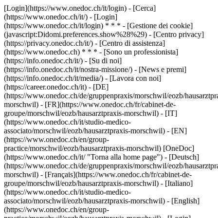
[Login](https://www.onedoc.ch/it/login) - [Cerca]
(https://www.onedoc.ch/it/) - [Login]
(https://www.onedoc.ch/it/login) * * * - [Gestione dei cookie]
(javascript:Didomi.preferences.show%28%29) - [Centro privacy]
(https://privacy.onedoc.ch/it/) - [Centro di assistenza]
(https://www.onedoc.ch) * * * - [Sono un professionista]
(https://info.onedoc.ch/it/) - [Su di noi]
(https://info.onedoc.ch/it/nostra-missione/) - [News e premi]
(https://info.onedoc.ch/it/media/) - [Lavora con noi]
(https://career.onedoc.ch/it)
- [DE]
(https://www.onedoc.ch/de/gruppenpraxis/morschwil/eozb/hausarztpr
morschwil) - [FR](https://www.onedoc.ch/fr/cabinet-de-
groupe/morschwil/eozb/hausarztpraxis-morschwil) - [IT]
(https://www.onedoc.ch/it/studio-medico-
associato/morschwil/eozb/hausarztpraxis-morschwil) - [EN]
(https://www.onedoc.ch/en/group-
practice/morschwil/eozb/hausarztpraxis-morschwil) [OneDoc]
(https://www.onedoc.ch/it/ "Torna alla home page") - [Deutsch]
(https://www.onedoc.ch/de/gruppenpraxis/morschwil/eozb/hausarztpr
morschwil) - [Français](https://www.onedoc.ch/fr/cabinet-de-
groupe/morschwil/eozb/hausarztpraxis-morschwil) - [Italiano]
(https://www.onedoc.ch/it/studio-medico-
associato/morschwil/eozb/hausarztpraxis-morschwil) - [English]
(https://www.onedoc.ch/en/group-