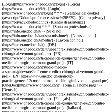
[Login](https://www.onedoc.ch/it/login) - [Cerca]
(https://www.onedoc.ch/it/) - [Login]
(https://www.onedoc.ch/it/login) * * * - [Gestione dei cookie]
(javascript:Didomi.preferences.show%28%29) - [Centro privacy]
(https://privacy.onedoc.ch/it/) - [Centro di assistenza]
(https://www.onedoc.ch) * * * - [Sono un professionista]
(https://info.onedoc.ch/it/) - [Su di noi]
(https://info.onedoc.ch/it/nostra-missione/) - [News e premi]
(https://info.onedoc.ch/it/media/) - [Lavora con noi]
(https://career.onedoc.ch/it)
- [DE]
(https://www.onedoc.ch/de/gruppenpraxis/genf/e2cn/centre-medico-
chirurgical-vermont-grand-pre) - [FR]
(https://www.onedoc.ch/fr/cabinet-de-groupe/geneve/e2cn/centre-
medico-chirurgical-vermont-grand-pre) - [IT]
(https://www.onedoc.ch/it/studio-medico-
associato/ginevra/e2cn/centre-medico-chirurgical-vermont-grand-
pre) - [EN](https://www.onedoc.ch/en/group-
practice/geneva/e2cn/centre-medico-chirurgical-vermont-grand-pre)
[OneDoc](https://www.onedoc.ch/it/ "Torna alla home page") -
[Deutsch]
(https://www.onedoc.ch/de/gruppenpraxis/genf/e2cn/centre-medico-
chirurgical-vermont-grand-pre) - [Français]
(https://www.onedoc.ch/fr/cabinet-de-groupe/geneve/e2cn/centre-
medico-chirurgical-vermont-grand-pre) - [Italiano]