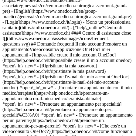
(https://www.onedoc.ch/it/studio-medico-
associato/ginevra/e2cn/centre-medico-chirurgical-vermont-grand-
pre) - [English](https://www.onedoc.ch/en/group-
practice/geneva/e2cn/centre-medico-chirurgical-vermont-grand-pre)
- [Login](https://www.onedoc.ch/it/login) - [Sono un professionista
sanitario](https://info.onedoc.ch/it/)
- [*help\_outline*Centro di
assistenza](https://www.onedoc.ch) #### Centro di assistenza close
![](https://www.onedoc.ch/assets/images/icons/frequent-
questions.svg) ## Domande frequenti Il mio accountPrenotare un
appuntamentoVideoconsultiApplicazione OneDocI miei
appuntamenti - [Impossibile creare il mio account OneDoc]
(https://help.onedoc.ch/it/impossibile-creare-il-mio-account-onedoc)
*open\_in\_new* - [Ripristinare la mia password]
(https://help.onedoc.ch/it/ripristinare-la-mia-password)
*open\_in\_new* - [Ripristinare l'e-mail del mio account OneDoc]
(https://help.onedoc.ch/it/ripristinare-le-mail-del-mio-account-
onedoc) *open\_in\_new*
- [Prenotare un appuntamento con il mio
medico/terapista](https://help.onedoc.ch/it/prenotare-un-
appuntamento-con-il-mio-medico/terapista-abituale)
*open\_in\_new* - [Prenotare un appuntamento per specialità]
(https://help.onedoc.ch/it/prenotare-un-appuntamento-per-
specialit%C3%A0) *open\_in\_new* - [Prenotare un appuntamento
per un parente](https://help.onedoc.ch/it/prenotare-un-
appuntamento-per-un-parente) *open\_in\_new*
- [Che cos'è un
videoconsulto OneDoc?](https://help.onedoc.ch/it/come-funzionano-