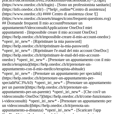
practice/bachenbulach/e823/doktorhuus-bachenbulach)
- [Login]
(https://www.onedoc.ch/it/login) - [Sono un professionista sanitario]
(https://info.onedoc.ch/it/)
- [*help\_outline*Centro di assistenza]
(https://www.onedoc.ch) #### Centro di assistenza close ![]
(https://www.onedoc.ch/assets/images/icons/frequent-questions.svg)
## Domande frequenti Il mio accountPrenotare un
appuntamentoVideoconsultiApplicazione OneDocI miei
appuntamenti - [Impossibile creare il mio account OneDoc]
(https://help.onedoc.ch/it/impossibile-creare-il-mio-account-onedoc)
*open\_in\_new* - [Ripristinare la mia password]
(https://help.onedoc.ch/it/ripristinare-la-mia-password)
*open\_in\_new* - [Ripristinare l'e-mail del mio account OneDoc]
(https://help.onedoc.ch/it/ripristinare-le-mail-del-mio-account-
onedoc) *open\_in\_new*
- [Prenotare un appuntamento con il mio
medico/terapista](https://help.onedoc.ch/it/prenotare-un-
appuntamento-con-il-mio-medico/terapista-abituale)
*open\_in\_new* - [Prenotare un appuntamento per specialità]
(https://help.onedoc.ch/it/prenotare-un-appuntamento-per-
specialit%C3%A0) *open\_in\_new* - [Prenotare un appuntamento
per un parente](https://help.onedoc.ch/it/prenotare-un-
appuntamento-per-un-parente) *open\_in\_new*
- [Che cos'è un
videoconsulto OneDoc?](https://help.onedoc.ch/it/come-funzionano-
i-videoconsulti) *open\_in\_new* - [Prenotare un appuntamento per
un videoconsulto](https://help.onedoc.ch/it/prenota-un-
appuntamento-a-distanza) *open\_in\_new*
- [Scaricare l'app