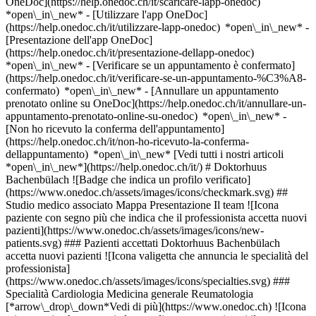
OneDoc](https://help.onedoc.ch/it/scaricare-lapp-onedoc)
*open\_in\_new* - [Utilizzare l'app OneDoc]
(https://help.onedoc.ch/it/utilizzare-lapp-onedoc) *open\_in\_new* -
[Presentazione dell'app OneDoc]
(https://help.onedoc.ch/it/presentazione-dellapp-onedoc)
*open\_in\_new*
- [Verificare se un appuntamento è confermato](https://help.onedoc.ch/it/verificare-se-un-appuntamento-%C3%A8-confermato) *open\_in\_new* - [Annullare un appuntamento prenotato online su OneDoc](https://help.onedoc.ch/it/annullare-un-appuntamento-prenotato-online-su-onedoc) *open\_in\_new* - [Non ho ricevuto la conferma dell'appuntamento](https://help.onedoc.ch/it/non-ho-ricevuto-la-conferma-dellappuntamento) *open\_in\_new* [Vedi tutti i nostri articoli *open\_in\_new*](https://help.onedoc.ch/it/) # Doktorhuus Bachenbülach ![Badge che indica un profilo verificato](https://www.onedoc.ch/assets/images/icons/checkmark.svg) ## Studio medico associato Mappa Presentazione Il team ![Icona paziente con segno più che indica che il professionista accetta nuovi pazienti](https://www.onedoc.ch/assets/images/icons/new-patients.svg) ### Pazienti accettati Doktorhuus Bachenbülach accetta nuovi pazienti ![Icona valigetta che annuncia le specialità del professionista](https://www.onedoc.ch/assets/images/icons/specialties.svg) ### Specialità Cardiologia Medicina generale Reumatologia [*arrow\_drop\_down*Vedi di più](https://www.onedoc.ch) ![Icona microscopio che annuncia le aree di competenza in cui il professionista è specializzato](https://www.onedoc.ch/assets/images/icons/expertises.svg) ### Competenze Artrite Artrosi Consigli di viaggio Consigli per la vaccinazione Controllo annuale Controllo del libretto di vaccinazione Diabete Ecografia cardiaca Esame di idoneità alla guida LIVELLO 1 Esame di idoneità alla guida LIVELLO 2 Febbre | Influenza | Sintomi influenzali | Raffreddore Holter Misurazione della pressione sanguigna (arteriosa) Prelievo del sangue Prevenzione cardiovascolare | CardioCheck | CardioTest Reumatismo Test da sforzo | Ergometria Test del diabete [*arrow\_drop\_down*Vedi di più](https://www.onedoc.ch) ![Segnaposto che annuncia la mappa e le informazioni di accesso dello studio](https://www.onedoc.ch/assets/images/icons/map.svg) ### Mappa e informazioni pratiche #### Doktorhuus Bachenbülach Grabenstrasse 4b 8184 Bachenbülach #### Orari di apertura Attualmente chiuso - Apre giovedì alle 08:00 *expand\_more* Lunedì: 08:00 - 12:00 e 13:00 - 17:00 Martedì: 08:00 - 12:00 e 13:00 - 17:00 Mercoledì: 08:00 - 12:00 e 13:00 - 17:00 Giovedì: 08:00 - 12:00 e 13:00 - 17:00 Venerdì: 08:00 - 12:00 e 13:00 - 17:00 Sabato: Chiuso Domenica: Chiuso #### Doktorhuus Ärztenetzwerk AG [Le nostre sedi](https://www.onedoc.ch/it/centri-medici/gbm4/doktorhuus-arztenetzwerk-ag "Le nostre sedi - Doktorhuus Ärztenetzwerk AG") #### Sito web [Visita il sito web *open\_in\_new*](https://bachenbuelach.doktor-huus.ch/) ![Icona documento che annuncia la presentazione dello studio](https://www.onedoc.ch/assets/images/icons/presentation.svg) ### Presentazione ## Doktorhuus Bachenbülach __Doktorhuus Bachenbülach__ è uno studio medico associato a carattere interdisciplinare situato in Grabenstrasse 4b, 8184 Bachenbülach. Oltre all’assistenza medica di base, la struttura offre cure mediche nei settori della cardiologia e della reumatologia. La medicina di base comprende la prevenzione, la diagnosi e il trattamento delle patologie più comuni, nonché l’assistenza continua in caso di disturbi cronici. La cardiologia si occupa delle patologie del cuore e del sistema circolatorio, mentre la reumatologia esamina e cura i disturbi e le patologie delle articolazioni, dei muscoli, delle ossa e del tessuto connettivo. Questa combinazione di diverse specializzazioni consente un’assistenza medica coordinata in un’unica sede. A seconda delle esigenze mediche, l’offerta comprende, tra l’altro, visite di medicina generale, visite preventive e check-up, accertamenti cardiovascolari e visite reumatologiche. Lo studio offre consulenze in diverse lingue e, secondo l’attuale profilo OneDoc, accetta nuovi pazienti. Gli appuntamenti possono essere fissati direttamente online tramite OneDoc. [*arrow\_drop\_down*Vedi di più](https://www.onedoc.ch) [](https://assets.onedoc.ch/images/entities/cf8609ccbf801e6fa6fb6208b5b90359cead4e462d4cd9b97d5b574ae37d701f.png)[![Doktorhuus Bachenbülach, studio medico associato a Bachenbülach](https://assets.onedoc.ch/images/entities/2f29af3fedd64acbd7ff0cce5dd23f6b66b77911aa2f5dbde2ea6e9dd30152ee-small.png "Doktorhuus Bachenbülach, studio medico associato a Bachenbülach")](https://assets.onedoc.ch/images/entities/2f29af3fedd64acbd7ff0cce5dd23f6b66b77911aa2f5dbde2ea6e9dd30152ee.png)[![Doktorhuus Bachenbülach, studio medico associato a Bachenbülach](https://assets.onedoc.ch/images/entities/1953b40030c11c7acbaa174998de598e617af604da379cb923787d03df29df91-small.jpg "Doktorhuus Bachenbülach, studio medico associato a Bachenbülach")](https://assets.onedoc.ch/images/entities/1953b40030c11c7acbaa174998de598e617af604da379cb923787d03df29df91.jpg)[![Doktorhuus Bachenbülach, studio medico associato a Bachenbülach](https://assets.onedoc.ch/images/entities/d56495c54c109b4feb11f81ce1467c93ec69ddc04127772368c373fa3ed41f76-small.jpg "Doktorhuus Bachenbülach, studio medico associato a Bachenbülach")](https://assets.onedoc.ch/images/entities/d56495c54c109b4feb11f81ce1467c93ec69ddc04127772368c373fa3ed41f76.jpg)[![Doktorhuus Bachenbülach, studio medico associato a Bachenbülach](https://assets.onedoc.ch/images/entities/c1f0cb1e937892f37e0d6e865e31aaf5fbe9cdce951936d207cb1dbee4b80a22-small.jpg "Doktorhuus Bachenbülach, studio medico associato a Bachenbülach")](https://assets.onedoc.ch/images/entities/c1f0cb1e937892f37e0d6e865e31aaf5fbe9cdce951936d207cb1dbee4b80a22.jpg) ![Icona gruppo di persone che annuncia l’elenco dei professionisti sanitari dello studio](https://www.onedoc.ch/assets/images/icons/team.svg) ### Il team Cardiologo [![Mohamed Amine Oualad, cardiologo a Bachenbülach](https://assets.onedoc.ch/images/users/815e00f80497170a8216272f3a52441635d480bbd832f58ea3e2ac60fae81d1c-small.jpg "Mohamed Amine Oualad, cardiologo a Bachenbülach") \ __Dr. med. Mohamed Amine Oualad__](https://www.onedoc.ch/it/cardiologo/bachenbulach/pc0v4/dr-med-mohamed-amine-oualad) Medici generici [![Christian Hall, medico generico a Bachenbülach](https://assets.onedoc.ch/images/users/f4e46ddfc9beac706dfb4b7b23be7441b7cce8894b1b71306be22eabcb9308e7-small.jpg "Christian Hall, medico generico a Bachenbülach") \ __Dipl. med. Christian Hall__](https://www.onedoc.ch/it/medico-generico/bachenbulach/pcuht/dipl-med-christian-hall) [![Nicole Ruoss, medico generico a Bachenbülach](https://assets.onedoc.ch/images/users/a71711c1e9b8e8b3c006ff0742e88f1084f0e32edd238e816910a4d9ad086ec8-small.jpg "Nicole Ruoss, medico generico a Bachenbülach") \ __Dipl. med. Nicole Ruoss__](https://www.onedoc.ch/it/medico-generico/bachenbulach/pcp9t/dipl-med-nicole-ruoss) [![Nevriye Tuna-Aksak, medico generico a Bachenbülach](https://assets.onedoc.ch/images/users/77cb87e6b0339bb95a074bfb77cae2f4cb86b31a9102924105fac7fda57a7bbc-small.jpg "Nevriye Tuna-Aksak, medico generico a Bachenbülach") \ __Dipl. med. Nevriye Tuna-Aksak__](https://www.onedoc.ch/it/medico-generico/bachenbulach/pcopo/dipl-med-nevriye-tuna-aksak) Reumatologo [![Ulrich Brunner, reumatologo a Bachenbülach](https://assets.onedoc.ch/images/users/d21f66bc5730623714f8a0ab41ec9d4953f4f7f492ca5a672e1eba07b015a81f-small.jpg "Ulrich Brunner, reumatologo a Bachenbülach") \ __Dr. med. Ulrich Brunner__](https://www.onedoc.ch/it/reumatologo/bachenbulach/pcvwv/dr-med-ulrich-brunner) ![Icona nuvoletta che annuncia la sezione FAQ](https://www.onedoc.ch/assets/images/icons/faq.svg) ### FAQ *expand\_more* *keyboard\_arrow\_right* ## Qual è l'indirizzo di Doktorhuus Bachenbülach? Doktorhuus Bachenbülach riceve i pazienti in Grabenstrasse 4b, 8184 Bachenbülach. * * * *keyboard\_arrow\_right* ## Quali sono gli orari di apertura di Doktorhuus Bachenbülach? Doktorhuus Bachenbülach è aperto: - Il lunedì dalle 08:00 alle 12:00 e dalle 13:00 alle 17:00 - Il martedì dalle 08:00 alle 12:00 e dalle 13:00 alle 17:00 - Il mercoledì dalle 08:00 alle 12:00 e dalle 13:00 alle 17:00 - Il giovedì dalle 08:00 alle 12:00 e dalle 13:00 alle 17:00 - Il venerdì dalle 08:00 alle 12:00 e dalle 13:00 alle 17:00 - Il sabato chiuso - La domenica chiuso * * * *keyboard\_arrow\_right* ## Qual è il sito web di Doktorhuus Bachenbülach? Puoi visitare il sito web di Doktorhuus Bachenbülach all'indirizzo: [https://bachenbuelach.doktor-h... *open\_in\_new*](https://bachenbuelach.doktor-huus.ch/) . * * * *keyboard\_arrow\_right* ## Qual è il numero di telefono di Doktorhuus Bachenbülach? Il numero di telefono di Doktorhuus Bachenbülach è [044 863 70 00](tel:+41448637000). * * * *keyboard\_arrow\_right* ## Quali sono le specialità praticate presso Doktorhuus Bachenbülach? Doktorhuus Bachenbülach offre consulenze in [Cardiologia](https://www.onedoc.ch/it/cardiologo/bachenbulach), [Medicina generale](https://www.onedoc.ch/it/medico-generico/bachenbulach) e [Reumatologia](https://www.onedoc.ch/it/reumatologo/bachenbulach). * * * *keyboard\_arrow\_right* ## Quali sono le aree di competenza di Doktorhuus Bachenbülach? Le aree di competenza di Doktorhuus Bachenbülach sono: [Artrite](https://www.onedoc.ch/it/artrite/bachenbulach), [Artrosi](https://www.onedoc.ch/it/artrosi/bachenbulach), [Consigli di viaggio](https://www.onedoc.ch/it/consigli-di-viaggio/bachenbulach), [Consigli per la vaccinazione](https://www.onedoc.ch/it/consigli-per-la-vaccinazione/bachenbulach), [Controllo annuale](https://www.onedoc.ch/it/controllo-annuale/bachenbulach), [Controllo del libretto di vaccinazione](https://www.onedoc.ch/it/controllo-del-libretto-di-vaccinazione/bachenbulach), [Diabete](https://www.onedoc.ch/it/diabete/bachenbulach), [Ecografia cardiaca](https://www.onedoc.ch/it/ecografia-cardiaca/bachenbulach), [Esame di idoneità alla guida LIVELLO 1](https://www.onedoc.ch/it/esame-di-idoneita-alla-guida-livello-1/bachenbulach), [Esame di idoneità alla guida LIVELLO 2](https://www.onedoc.ch/it/esame-di-i