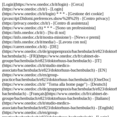
[Login](https://www.onedoc.ch/it/login) - [Cerca]
(https://www.onedoc.ch/it/) - [Login]
(https://www.onedoc.ch/it/login) * * * - [Gestione dei cookie]
(javascript:Didomi.preferences.show%28%29) - [Centro privacy]
(https://privacy.onedoc.ch/it/) - [Centro di assistenza]
(https://www.onedoc.ch) * * * - [Sono un professionista]
(https://info.onedoc.ch/it/) - [Su di noi]
(https://info.onedoc.ch/it/nostra-missione/) - [News e premi]
(https://info.onedoc.ch/it/media/) - [Lavora con noi]
(https://career.onedoc.ch/it)
- [DE]
(https://www.onedoc.ch/de/gruppenpraxis/bachenbulach/e823/doktor
bachenbulach) - [FR](https://www.onedoc.ch/fr/cabinet-de-
groupe/bachenbulach/e823/doktorhuus-bachenbulach) - [IT]
(https://www.onedoc.ch/it/studio-medico-
associato/bachenbulach/e823/doktorhuus-bachenbulach) - [EN]
(https://www.onedoc.ch/en/group-
practice/bachenbulach/e823/doktorhuus-bachenbulach) [OneDoc]
(https://www.onedoc.ch/it/ "Torna alla home page") - [Deutsch]
(https://www.onedoc.ch/de/gruppenpraxis/bachenbulach/e823/doktor
bachenbulach) - [Français](https://www.onedoc.ch/fr/cabinet-de-
groupe/bachenbulach/e823/doktorhuus-bachenbulach) - [Italiano]
(https://www.onedoc.ch/it/studio-medico-
associato/bachenbulach/e823/doktorhuus-bachenbulach) - [English]
(https://www.onedoc.ch/en/group-