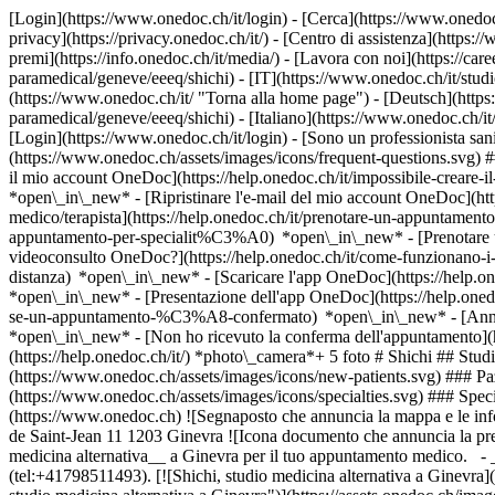
[Login](https://www.onedoc.ch/it/login) - [Cerca](https://www.onedoc
privacy](https://privacy.onedoc.ch/it/) - [Centro di assistenza](https:/
premi](https://info.onedoc.ch/it/media/) - [Lavora con noi](https://car
paramedical/geneve/eeeq/shichi) - [IT](https://www.onedoc.ch/it/stud
(https://www.onedoc.ch/it/ "Torna alla home page") - [Deutsch](https
paramedical/geneve/eeeq/shichi) - [Italiano](https://www.onedoc.ch/it
[Login](https://www.onedoc.ch/it/login) - [Sono un professionista sanit
(https://www.onedoc.ch/assets/images/icons/frequent-questions.svg)
il mio account OneDoc](https://help.onedoc.ch/it/impossibile-creare-i
*open\_in\_new* - [Ripristinare l'e-mail del mio account OneDoc](htt
medico/terapista](https://help.onedoc.ch/it/prenotare-un-appuntamento
appuntamento-per-specialit%C3%A0) *open\_in\_new* - [Prenotare un
videoconsulto OneDoc?](https://help.onedoc.ch/it/come-funzionano-i-
distanza) *open\_in\_new*
- [Scaricare l'app OneDoc](https://help.o
*open\_in\_new* - [Presentazione dell'app OneDoc](https://help.one