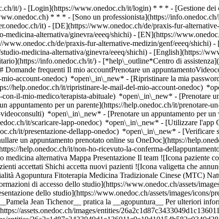
.ch/it/) - [Login](https://www.onedoc.ch/it/login) * * * - [Gestione 
/www.onedoc.ch) * * * - [Sono un professionista](https://info.onedoc.ch/it
eer.onedoc.ch/it)
- [DE](https://www.onedoc.ch/de/praxis-fur-alternative
io-medicina-alternativa/ginevra/eeeq/shichi) - [EN](https://www.onedoc
://www.onedoc.ch/de/praxis-fur-alternative-medizin/genf/eeeq/shichi) - 
/studio-medicina-alternativa/ginevra/eeeq/shichi) - [English](https://w
ario](https://info.onedoc.ch/it/)
- [*help\_outline*Centro di assistenza]
 ## Domande frequenti Il mio accountPrenotare un appuntamentoVideoc
l-mio-account-onedoc) *open\_in\_new* - [Ripristinare la mia password]
ps://help.onedoc.ch/it/ripristinare-le-mail-del-mio-account-onedoc) *
-con-il-mio-medico/terapista-abituale) *open\_in\_new* - [Prenotare un 
 appuntamento per un parente](https://help.onedoc.ch/it/prenotare-
videoconsulti) *open\_in\_new* - [Prenotare un appuntamento per un v
nedoc.ch/it/scaricare-lapp-onedoc) *open\_in\_new* - [Utilizzare l'app
doc.ch/it/presentazione-dellapp-onedoc) *open\_in\_new*
- [Verificare se un appuntamento è confermato](https://help.onedoc.ch/it/verificare-se-un-appuntamento-%C3%A8-confermato) *open\_in\_new* - [Annullare un appuntamento prenotato online su OneDoc](https://help.onedoc.ch/it/annullare-un-appuntamento-prenotato-online-su-onedoc) *open\_in\_new* - [Non ho ricevuto la conferma dell'appuntamento](https://help.onedoc.ch/it/non-ho-ricevuto-la-conferma-dellappuntamento) *open\_in\_new* [Vedi tutti i nostri articoli *open\_in\_new*](https://help.onedoc.ch/it/) *photo\_camera*+ 5 foto # Shichi ## Studio medicina alternativa Mappa Presentazione Il team ![Icona paziente con segno più che indica che il professionista accetta nuovi pazienti](https://www.onedoc.ch/assets/images/icons/new-patients.svg) ### Pazienti accettati Shichi accetta nuovi pazienti ![Icona valigetta che annuncia le specialità del professionista](https://www.onedoc.ch/assets/images/icons/specialties.svg) ### Specialità Agopuntura Fitoterapia Medicina Tradizionale Cinese (MTC) Naturopatia (MTC) [*arrow\_drop\_down*Vedi di più](https://www.onedoc.ch) ![Segnaposto che annuncia la mappa e le informazioni di accesso dello studio](https://www.onedoc.ch/assets/images/icons/map.svg) ### Mappa e informazioni pratiche #### Shichi Rue de Saint-Jean 11 1203 Ginevra ![Icona documento che annuncia la presentazione dello studio](https://www.onedoc.ch/assets/images/icons/presentation.svg) ### Presentazione Benvenuto al __Shichi__, __studio medicina alternativa__ a Ginevra per il tuo appuntamento medico. - __Pamela Jean Tichenor__ pratica la __agopuntura__ Per ulteriori informazioni e per