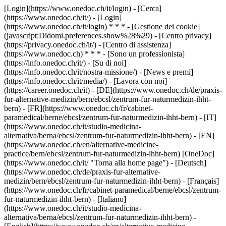
[Login](https://www.onedoc.ch/it/login) - [Cerca]
(https://www.onedoc.ch/it/) - [Login]
(https://www.onedoc.ch/it/login) * * * - [Gestione dei cookie]
(javascript:Didomi.preferences.show%28%29) - [Centro privacy]
(https://privacy.onedoc.ch/it/) - [Centro di assistenza]
(https://www.onedoc.ch) * * * - [Sono un professionista]
(https://info.onedoc.ch/it/) - [Su di noi]
(https://info.onedoc.ch/it/nostra-missione/) - [News e premi]
(https://info.onedoc.ch/it/media/) - [Lavora con noi]
(https://career.onedoc.ch/it)
- [DE](https://www.onedoc.ch/de/praxis-
fur-alternative-medizin/bern/ebcsl/zentrum-fur-naturmedizin-ihht-
bern) - [FR](https://www.onedoc.ch/fr/cabinet-
paramedical/berne/ebcsl/zentrum-fur-naturmedizin-ihht-bern) - [IT]
(https://www.onedoc.ch/it/studio-medicina-
alternativa/berna/ebcsl/zentrum-fur-naturmedizin-ihht-bern) - [EN]
(https://www.onedoc.ch/en/alternative-medicine-
practice/bern/ebcsl/zentrum-fur-naturmedizin-ihht-bern) [OneDoc]
(https://www.onedoc.ch/it/ "Torna alla home page") - [Deutsch]
(https://www.onedoc.ch/de/praxis-fur-alternative-
medizin/bern/ebcsl/zentrum-fur-naturmedizin-ihht-bern) - [Français]
(https://www.onedoc.ch/fr/cabinet-paramedical/berne/ebcsl/zentrum-
fur-naturmedizin-ihht-bern) - [Italiano]
(https://www.onedoc.ch/it/studio-medicina-
alternativa/berna/ebcsl/zentrum-fur-naturmedizin-ihht-bern) -