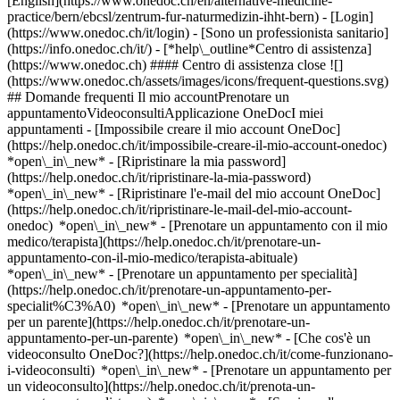
[English](https://www.onedoc.ch/en/alternative-medicine-
practice/bern/ebcsl/zentrum-fur-naturmedizin-ihht-bern)
- [Login]
(https://www.onedoc.ch/it/login) - [Sono un professionista sanitario]
(https://info.onedoc.ch/it/)
- [*help\_outline*Centro di assistenza]
(https://www.onedoc.ch) #### Centro di assistenza close ![]
(https://www.onedoc.ch/assets/images/icons/frequent-questions.svg)
## Domande frequenti Il mio accountPrenotare un
appuntamentoVideoconsultiApplicazione OneDocI miei
appuntamenti - [Impossibile creare il mio account OneDoc]
(https://help.onedoc.ch/it/impossibile-creare-il-mio-account-onedoc)
*open\_in\_new* - [Ripristinare la mia password]
(https://help.onedoc.ch/it/ripristinare-la-mia-password)
*open\_in\_new* - [Ripristinare l'e-mail del mio account OneDoc]
(https://help.onedoc.ch/it/ripristinare-le-mail-del-mio-account-
onedoc) *open\_in\_new*
- [Prenotare un appuntamento con il mio
medico/terapista](https://help.onedoc.ch/it/prenotare-un-
appuntamento-con-il-mio-medico/terapista-abituale)
*open\_in\_new* - [Prenotare un appuntamento per specialità]
(https://help.onedoc.ch/it/prenotare-un-appuntamento-per-
specialit%C3%A0) *open\_in\_new* - [Prenotare un appuntamento
per un parente](https://help.onedoc.ch/it/prenotare-un-
appuntamento-per-un-parente) *open\_in\_new*
- [Che cos'è un
videoconsulto OneDoc?](https://help.onedoc.ch/it/come-funzionano-
i-videoconsulti) *open\_in\_new* - [Prenotare un appuntamento per
un videoconsulto](https://help.onedoc.ch/it/prenota-un-