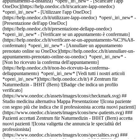
appuntamento-a-distanza) *open\_in\_new*
- [Scaricare l'app
OneDoc](https://help.onedoc.ch/it/scaricare-lapp-onedoc)
*open\_in\_new* - [Utilizzare l'app OneDoc]
(https://help.onedoc.ch/it/utilizzare-lapp-onedoc) *open\_in\_new* -
[Presentazione dell'app OneDoc]
(https://help.onedoc.ch/it/presentazione-dellapp-onedoc)
*open\_in\_new*
- [Verificare se un appuntamento è confermato](https://help.onedoc.ch/it/verificare-se-un-appuntamento-%C3%A8-confermato) *open\_in\_new* - [Annullare un appuntamento prenotato online su OneDoc](https://help.onedoc.ch/it/annullare-un-appuntamento-prenotato-online-su-onedoc) *open\_in\_new* - [Non ho ricevuto la conferma dell'appuntamento](https://help.onedoc.ch/it/non-ho-ricevuto-la-conferma-dellappuntamento) *open\_in\_new* [Vedi tutti i nostri articoli *open\_in\_new*](https://help.onedoc.ch/it/) # Zentrum für Naturmedizin - IHHT (Bern) ![Badge che indica un profilo verificato](https://www.onedoc.ch/assets/images/icons/checkmark.svg) ## Studio medicina alternativa Mappa Presentazione ![Icona paziente con segno più che indica che il professionista accetta nuovi pazienti](https://www.onedoc.ch/assets/images/icons/new-patients.svg) ### Pazienti accettati Zentrum für Naturmedizin - IHHT (Bern) accetta nuovi pazienti ![Icona valigetta che annuncia le specialità del professionista](https://www.onedoc.ch/assets/images/icons/specialties.svg) ### Specialità Idroterapia colonica Naturopatia (MCO/TEN) Prestazioni ASM Terapia craniosacrale [*arrow\_drop\_down*Vedi di più](https://www.onedoc.ch) ![Segnaposto che annuncia la mappa e le informazioni di accesso dello studio](https://www.onedoc.ch/assets/images/icons/map.svg) ### Mappa e informazioni pratiche #### Zentrum für Naturmedizin - IHHT (Bern) Aarbergergasse 21 3011 Berna #### Orari di apertura Attualmente chiuso - Apre venerdì alle 08:00 *expand\_more* Lunedì: 08:00 - 17:30 Martedì: 08:00 - 20:00 Mercoledì: 08:00 - 20:00 Giovedì: 08:00 - 17:30 Venerdì: 08:00 - 17:30 Sabato: 09:00 - 15:00 Domenica: Chiuso #### Zentrum für Naturmedizin [Le nostre aree di competenza](https://www.onedoc.ch/it/centri-medici/gc7a/zentrum-fur-naturmedizin "Le nostre aree di competenza - Zentrum für Naturmedizin") #### Sito web [Visita il sito web *open\_in\_new*](https://www.zentrum-naturmedizin.ch/) ![Icona documento che annuncia la presentazione dello studio](https://www.onedoc.ch/assets/images/icons/presentation.svg) ### Presentazione ## Respirare profondamente per combattere la stanchezza e l'affaticamento L'allenamento a intervalli di ipossia-iperossia (IHHT) è un metodo efficace per migliorare la salute fisica e mentale a lungo termine. Grazie all'allenamento cellulare, aumenta il rendimento delle cellule e, di conseguenza, dell'intero organismo. L'IHHT ha un effetto particolarmente positivo sulla stanchezza, l'esaurimento, la sindrome da stanchezza cronica, la Covida lunga, il burnout, i problemi cardiovascolari, le carenze immunitarie e le malattie polmonari. ## Come funziona l'IHHT L'IHHT agisce a livello cellulare dell'organismo prendendo di mira i mitocondri. Nelle nostre cellule ci sono centinaia di migliaia di mitocondri: Sono i fornitori di energia e assicurano che le cellule svolgano correttamente le loro funzioni. I mitocondri sani sono quindi essenziali per l'equilibrio energetico generale e per la salute e le prestazioni del nostro corpo. L'IHHT rompe i mitocondri danneggiati e stimola la proliferazione dei mitocondri sani. L'elemento centrale del trattamento con IHHT è l'ossigeno: il trattamento con ossigeno intermittente avviene attraverso una maschera di respirazione. Ciò significa che all'organismo viene fornita aria respirabile con un contenuto di ossigeno variabile. In questo modo si alternano un eccesso di ossigeno (ipoossia) e una mancanza di ossigeno (ipossia). Le cellule cercano di equalizzare queste fasi di stimolo - e nel farlo stimolano la morte dei mitocondri danneggiati e la formazione di nuovi mitocondri sani. L'effetto della riorganizzazione cellulare è simile a quello dell'allenamento in altitudine. ## Cosa fa l'IHHT Mitocondri efficienti significano un corpo efficiente. L'IHHT ha numerosi livelli di effetto. Nel 2019, il Premio Nobel per la Medicina è stato assegnato per la ricerca sull'ipossia. - Le prestazioni fisiche e mentali aumentano. - Il sistema immunitario si rafforza. - Le prestazioni del cuore e dei vasi sanguigni (sistema cardiovascolare) aumentano. - Il metabolismo energetico viene ottimizzato. - Il sistema nervoso vegetativo (VNS) viene equilibrato. - La qualità del sonno e la resistenza allo stress migliorano. - Viene favorita la circolazione del sangue negli organi. - Il metabolismo dei grassi viene accelerato e la combustione dei grassi viene stimolata. Questo elenco non è esaustivo. Le testimonianze testimoniano gli ampi effetti positivi dell'IHHT sulla salute fisica e mentale. Puòleggere di più sul premio Nobel per la Medicina assegnato all'IHHT in [questo articolo della rivista Spektrum.](https://www.zentrum-naturmedizin.ch/_files/ugd/dea4cf_63d5401e0bc246659a7332eba134b6cb.pdf) ## Per chi è adatto l'IHHT? Grazie al suo effetto completo sulla salute fisica, l'IHHT ha un'ampia gamma di applicazioni: l'allenamento cellulare produce risultati particolarmente positivi per i sintomi di stanchezza e affaticamento causati da una lunga convivenza, burnout, depressione o sindrome da stanchezza cronica (CFS), per esempio. È consigliato anche per i problemi cardiovascolari, l'immunodeficienza e le malattie polmonari (tra cui l'asma e la BPCO). Allo stesso tempo, l'IHHT è particolarmente popolare negli sport competitivi, grazie alla sua somiglianza con l'effetto dell'allenamento in altitudine. Inoltre, l'esperienza dimostra che i trattamenti IHHT forniscono un supporto importante per le malattie croniche, il diabete di tipo II, i problemi cutanei o vascolari, le emicranie e le cefalee, la malattia di Lyme, l'ADHD e i disturbi relativi ai muscoli, alle ossa e ai tessuti, nonché agli organi digestivi, ai reni e alla vescica. Spesso si avvertono forti miglioramenti già dopo cinque o sei sedute. ## Come funziona il trattamento con IHHT Una consultazione dettagliata costituisce la base per l'inizio del suo trattamento con IHHT. Parliamo del suo stato di salute, discutiamo di possibili misure aggiuntive come l'assunzione di sostanze vitali e analizziamo le reazioni del suo corpo durante il primo trattamento utilizzando la misurazione della variabilità della frequenza cardiaca. In questo modo, possiamo puntare a una terapia completamente personalizzata con risultati ottimali. Definiamo anche gli appuntamenti di follow-up. Consigliamo almeno 10 sedute IHHT. Durante il trattamento, si sdraia su una comoda poltrona e inspira ed espira con calma attraverso una speciale maschera respiratoria. L'allenamento cellulare dura circa 50 minuti. Importante: non si devono consumare alcolici o antiossidanti come la vitamina C o sostanze contenenti OPC per almeno 8 ore prima e dopo l'IHHT. ## Quanto costa l'IHHT Con un trattamento IHHT, fa molto bene alla sua salute. Scelga quello più adatto alle sue esigenze di salute tra le varie opzioni disponibili. Saremo lieti di consigliarla anche telefonicamente. __Trattamento individuale. Maschera inclusa - CHF 110__ Un singolo trattamento è adatto per provare l'IHHT. Tenga presente che l'effetto dell'allenamento delle cellule di ossigeno non si noterà quasi mai nella prima seduta. Il trattamento innesca il rinnovamento dei mitocondri. Per sentire l'effetto è necessario un trattamento regolare. Consigliamo almeno dieci sessioni. I pazienti spesso notano miglioramenti dopo cinque o sei trattamenti. __10 trattamenti IHHT. Inclusa la maschera - CHF 985__ Adatto se vuole affrontare un problema di salute e desidera una maggiore vitalità. Generalmente consigliamo almeno dieci sedute per consolidare gli effetti positivi dell'IHHT. È inclusa una maschera personalizzata. __20 trattamenti IHHT. Maschera inclusa - CHF 1690__ Adatto per massimizzare e sostenere i benefici della terapia IHHT. Per ottenere i migliori risultati possibili, consigliamo di sottoporsi a sedute regolari. È inclusa una maschera personalizzata. __Trattamento a lungo termine IHHT: 50 trattamenti IHHT. Maschera inclusa - CHF 3475__ Per massimizzare i benefici a lungo termine dell'allenamento delle cellule di ossigeno IHHT, i mitocondri vengono rinnovati e rafforzati nel corso di sei mesi con trattamenti regolari (idealmente due sessioni a settimana). È inclusa una maschera personalizzata. __Trattamento Long Covid: almeno 2 sedute IHHT alla settimana. Maschera inclusa - 890 franchi al mese__ L'esperienza dimostra che: L'IHHT aiuta chi soffre di Covid lungo! L'allenamento cellulare IHHT consente un miglioramento duraturo della sua situazione di salute: allevia i sintomi della stanchezza e ripristina la vitalità. Per ottenere gli effetti positivi il più rapidamente possibile, il pacchetto comprende almeno due e fino a tre sessioni settimanali di allenamento IHHT. La preghiamo di verificare la copertura dei costi con la sua assicurazione complementare. [*arrow\_drop\_down*Vedi di più](https://www.onedoc.ch) [](https://assets.onedoc.ch/images/entities/c61de77b099e7ad07813f4643bdee293f49f4766a5db99c4294cceee679d8438.png)[![Zentrum für Naturmedizin - IHHT (Bern), studio medicina alternativa a Berna](https://assets.onedoc.ch/images/entities/01b69fb636e38a61b0b064ffb64a3a4bfdcd7e4f9cc07c7c84df9f15d82aa7ad-small.jpg "Zentrum für Naturmedizin - IHHT (Bern), studio medicina alternativa a Berna")](https://assets.onedoc.ch/images/entities/01b69fb636e38a61b0b064ffb64a3a4bfdcd7e4f9cc07c7c84df9f15d82aa7ad.jpg)[![Zentrum für Naturmedizin - IHHT (Bern), studio medicina alternativa a Berna](https://assets.onedoc.ch/images/entities/2b8010dc2aed56e6572ff8932f119c4ad432d2d1a29c1b6b16d2a0dd39731c9c-small.jpg "Zentrum für Naturmedizin - IHHT (Bern), studio medicina alternativa a Berna")](https://assets.onedoc.ch/images/entities/2b8010dc2aed56e6572ff8932f119c4ad432d2d1a29c1b6b16d2a0dd39731c9c.jpg)[![Zentrum für Naturmedizin - IHHT (Bern), studio medicina alternativa a Berna](https://assets.onedoc.ch/images/entities/45cf45cdc24a6ef67c1f26163ed62308205ea2814a4fdaafc27abf3724419dbd-small.jpg "Zentrum für Naturme