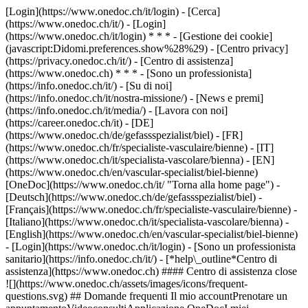
[Login](https://www.onedoc.ch/it/login) - [Cerca]
(https://www.onedoc.ch/it/) - [Login]
(https://www.onedoc.ch/it/login) * * * - [Gestione dei cookie]
(javascript:Didomi.preferences.show%28%29) - [Centro privacy]
(https://privacy.onedoc.ch/it/) - [Centro di assistenza]
(https://www.onedoc.ch) * * * - [Sono un professionista]
(https://info.onedoc.ch/it/) - [Su di noi]
(https://info.onedoc.ch/it/nostra-missione/) - [News e premi]
(https://info.onedoc.ch/it/media/) - [Lavora con noi]
(https://career.onedoc.ch/it)
- [DE]
(https://www.onedoc.ch/de/gefassspezialist/biel) - [FR]
(https://www.onedoc.ch/fr/specialiste-vasculaire/bienne) - [IT]
(https://www.onedoc.ch/it/specialista-vascolare/bienna) - [EN]
(https://www.onedoc.ch/en/vascular-specialist/biel-bienne)
[OneDoc](https://www.onedoc.ch/it/ "Torna alla home page") -
[Deutsch](https://www.onedoc.ch/de/gefassspezialist/biel) -
[Français](https://www.onedoc.ch/fr/specialiste-vasculaire/bienne) -
[Italiano](https://www.onedoc.ch/it/specialista-vascolare/bienna) -
[English](https://www.onedoc.ch/en/vascular-specialist/biel-bienne)
- [Login](https://www.onedoc.ch/it/login) - [Sono un professionista
sanitario](https://info.onedoc.ch/it/)
- [*help\_outline*Centro di
assistenza](https://www.onedoc.ch) #### Centro di assistenza close
![](https://www.onedoc.ch/assets/images/icons/frequent-
questions.svg) ## Domande frequenti Il mio accountPrenotare un