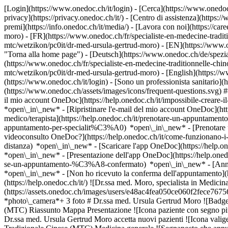
[Login](https://www.onedoc.ch/it/login) - [Cerca](https://www.onedoc
privacy](https://privacy.onedoc.ch/it/) - [Centro di assistenza](https:/
premi](https://info.onedoc.ch/it/media/) - [Lavora con noi](https://car
moro) - [FR](https://www.onedoc.ch/fr/specialiste-en-medecine-traditi
mtc/wetzikon/pc0it/dr-med-ursula-gertrud-moro) - [EN](https://www.o
"Torna alla home page") - [Deutsch](https://www.onedoc.ch/de/spezial
(https://www.onedoc.ch/fr/specialiste-en-medecine-traditionnelle-chin
mtc/wetzikon/pc0it/dr-med-ursula-gertrud-moro) - [English](https://
(https://www.onedoc.ch/it/login) - [Sono un professionista sanitario](h
(https://www.onedoc.ch/assets/images/icons/frequent-questions.svg)
il mio account OneDoc](https://help.onedoc.ch/it/impossibile-creare-i
*open\_in\_new* - [Ripristinare l'e-mail del mio account OneDoc](htt
medico/terapista](https://help.onedoc.ch/it/prenotare-un-appuntamento
appuntamento-per-specialit%C3%A0) *open\_in\_new* - [Prenotare un
videoconsulto OneDoc?](https://help.onedoc.ch/it/come-funzionano-i-
distanza) *open\_in\_new*
- [Scaricare l'app OneDoc](https://help.o
*open\_in\_new* - [Presentazione dell'app OneDoc](https://help.one
se-un-appuntamento-%C3%A8-confermato) *open\_in\_new* - [Annulla
*open\_in\_new* - [Non ho ricevuto la conferma dell'appuntamento](ht
(https://help.onedoc.ch/it/) ![Dr.ssa med. Moro, specialista in Medic
(https://assets.onedoc.ch/images/users/e48ac4fea050ce060f2fece76
*photo\_camera*+ 3 foto # Dr.ssa med. Ursula Gertrud Moro ![Badge c
(MTC) Riassunto Mappa Presentazione ![Icona paziente con segno più c
Dr.ssa med. Ursula Gertrud Moro accetta nuovi pazienti ![Icona valige