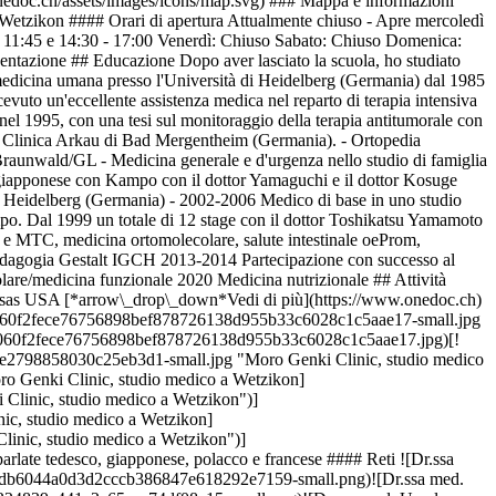
onedoc.ch/assets/images/icons/map.svg) ### Mappa e informazioni
Wetzikon #### Orari di apertura Attualmente chiuso - Apre mercoledì
- 11:45 e 14:30 - 17:00 Venerdì: Chiuso Sabato: Chiuso Domenica:
entazione ## Educazione Dopo aver lasciato la scuola, ho studiato
n medicina umana presso l'Università di Heidelberg (Germania) dal 1985
icevuto un'eccellente assistenza medica nel reparto di terapia intensiva
 nel 1995, con una tesi sul monitoraggio della terapia antitumorale con
o la Clinica Arkau di Bad Mergentheim (Germania). - Ortopedia
raunwald/GL - Medicina generale e d'urgenza nello studio di famiglia
giapponese con Kampo con il dottor Yamaguchi e il dottor Kosuge
ik Heidelberg (Germania) - 2002-2006 Medico di base in uno studio
o. Dal 1999 un totale di 12 stage con il dottor Toshikatsu Yamamoto
a e MTC, medicina ortomolecolare, salute intestinale oeProm,
edagogia Gestalt IGCH 2013-2014 Partecipazione con successo al
are/medicina funzionale 2020 Medicina nutrizionale ## Attività
sas USA [*arrow\_drop\_down*Vedi di più](https://www.onedoc.ch)
050ce060f2fece76756898bef878726138d955b33c6028c1c5aae17-small.jpg
050ce060f2fece76756898bef878726138d955b33c6028c1c5aae17.jpg)[!
0ae2798858030c25eb3d1-small.jpg "Moro Genki Clinic, studio medico
o Genki Clinic, studio medico a Wetzikon]
Clinic, studio medico a Wetzikon")]
ic, studio medico a Wetzikon]
inic, studio medico a Wetzikon")]
ate tedesco, giapponese, polacco e francese #### Reti ![Dr.ssa
8d02db6044a0d3d2cccb386847e618292e7159-small.png)![Dr.ssa med.