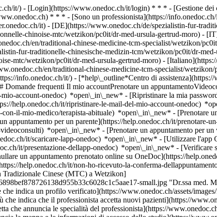
.ch/it/) - [Login](https://www.onedoc.ch/it/login) * * * - [Gestione 
/www.onedoc.ch) * * * - [Sono un professionista](https://info.onedoc.ch/it
eer.onedoc.ch/it)
- [DE](https://www.onedoc.ch/de/spezialistin-fur-tradi
onnelle-chinoise-mtc/wetzikon/pc0it/dr-med-ursula-gertrud-moro) - [IT]
nedoc.ch/en/traditional-chinese-medicine-tcm-specialist/wetzikon/pc0
istin-fur-traditionelle-chinesische-medizin-tcm/wetzikon/pc0it/dr-med-
oise-mtc/wetzikon/pc0it/dr-med-ursula-gertrud-moro) - [Italiano](https:
www.onedoc.ch/en/traditional-chinese-medicine-tcm-specialist/wetzikon
ttps://info.onedoc.ch/it/)
- [*help\_outline*Centro di assistenza](https:
 ## Domande frequenti Il mio accountPrenotare un appuntamentoVideoc
l-mio-account-onedoc) *open\_in\_new* - [Ripristinare la mia password]
ps://help.onedoc.ch/it/ripristinare-le-mail-del-mio-account-onedoc) *
-con-il-mio-medico/terapista-abituale) *open\_in\_new* - [Prenotare un 
 appuntamento per un parente](https://help.onedoc.ch/it/prenotare-
videoconsulti) *open\_in\_new* - [Prenotare un appuntamento per un v
nedoc.ch/it/scaricare-lapp-onedoc) *open\_in\_new* - [Utilizzare l'app
doc.ch/it/presentazione-dellapp-onedoc) *open\_in\_new*
- [Verificare
re un appuntamento prenotato online su OneDoc](https://help.onedo
tps://help.onedoc.ch/it/non-ho-ricevuto-la-conferma-dellappuntamento)
ina Tradizionale Cinese (MTC) a Wetzikon]
756898bef878726138d955b33c6028c1c5aae17-small.jpg "Dr.ssa med. Mor
he indica un profilo verificato](https://www.onedoc.ch/assets/images/
he indica che il professionista accetta nuovi pazienti](https://www.one
tta che annuncia le specialità del professionista](https://www.onedoc.ch