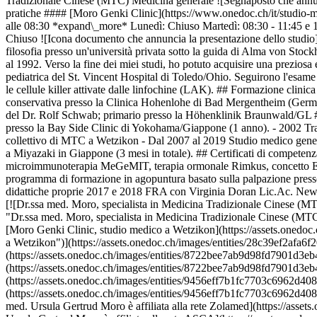
Tradizionale Cinese (MTC) Medicina generale ![Segnaposto che annun
pratiche #### [Moro Genki Clinic](https://www.onedoc.ch/it/studio-m
alle 08:30 *expand\_more* Lunedì: Chiuso Martedì: 08:30 - 11:45 e 1
Chiuso ![Icona documento che annuncia la presentazione dello studio]
filosofia presso un'università privata sotto la guida di Alma von Sto
al 1992. Verso la fine dei miei studi, ho potuto acquisire una preziosa e
pediatrica del St. Vincent Hospital di Toledo/Ohio. Seguirono l'esame d
le cellule killer attivate dalle linfochine (LAK). ## Formazione clin
conservativa presso la Clinica Hohenlohe di Bad Mergentheim (German
del Dr. Rolf Schwab; primario presso la Höhenklinik Braunwald/GL #
presso la Bay Side Clinic di Yokohama/Giappone (1 anno). - 2002 Tra
collettivo di MTC a Wetzikon - Dal 2007 al 2019 Studio medico gener
a Miyazaki in Giappone (3 mesi in totale). ## Certificati di compete
microimmunoterapia MeGeMIT, terapia ormonale Rimkus, concetto Epi
programma di formazione in agopuntura basato sulla palpazione pres
didattiche proprie 2017 e 2018 FRA con Virginia Doran Lic.Ac. N
[![Dr.ssa med. Moro, specialista in Medicina Tradizionale Cinese
"Dr.ssa med. Moro, specialista in Medicina Tradizionale Cinese (
[Moro Genki Clinic, studio medico a Wetzikon](https://assets.one
a Wetzikon")](https://assets.onedoc.ch/images/entities/28c39ef2a
(https://assets.onedoc.ch/images/entities/8722bee7ab9d98fd7901d3
(https://assets.onedoc.ch/images/entities/8722bee7ab9d98fd7901d3
(https://assets.onedoc.ch/images/entities/9456eff7b1fc7703c6962d4
(https://assets.onedoc.ch/images/entities/9456eff7b1fc7703c6962d40
med. Ursula Gertrud Moro è affiliata alla rete Zolamed](https://