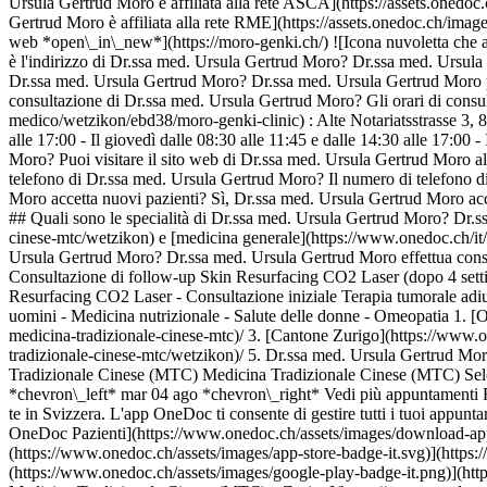
Ursula Gertrud Moro è affiliata alla rete ASCA](https://assets.o
Gertrud Moro è affiliata alla rete RME](https://assets.onedoc.ch/
web *open\_in\_new*](https://moro-genki.ch/) ![Icona nuvoletta ch
è l'indirizzo di Dr.ssa med. Ursula Gertrud Moro? Dr.ssa med. Ursula 
Dr.ssa med. Ursula Gertrud Moro? Dr.ssa med. Ursula Gertrud Moro pro
consultazione di Dr.ssa med. Ursula Gertrud Moro? Gli orari di cons
medico/wetzikon/ebd38/moro-genki-clinic) : Alte Notariatsstrasse 3, 862
alle 17:00 - Il giovedì dalle 08:30 alle 11:45 e dalle 14:30 alle 17:0
Moro? Puoi visitare il sito web di Dr.ssa med. Ursula Gertrud Moro al
telefono di Dr.ssa med. Ursula Gertrud Moro? Il numero di telefono
Moro accetta nuovi pazienti? Sì, Dr.ssa med. Ursula Gertrud Moro acc
## Quali sono le specialità di Dr.ssa med. Ursula Gertrud Moro? Dr.s
cinese-mtc/wetzikon) e [medicina generale](https://www.onedoc.ch/it
Ursula Gertrud Moro? Dr.ssa med. Ursula Gertrud Moro effettua consu
Consultazione di follow-up Skin Resurfacing CO2 Laser (dopo 4 settima
Resurfacing CO2 Laser - Consultazione iniziale Terapia tumorale adiuv
uomini - Medicina nutrizionale - Salute delle donne - Omeopatia
1. [OneDoc](https://www.onedoc.ch/it/)/ 2. [Specialista in Medicina Tradizionale Cinese (MTC)](https://www.onedoc.ch/it/specialista-in-medicina-tradizionale-cinese-mtc)/ 3. [Cantone Zurigo](https://www.onedoc.ch/it/specialista-in-medicina-tradizionale-cinese-mtc/cantone-zurigo)/ 4. [Wetzikon](https://www.onedoc.ch/it/specialista-in-medicina-tradizionale-