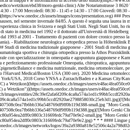
cia la mappa e le informazioni di accesso dello studio](https://www.
edico/wetzikon/ebd38/moro-genki-clinic) Alte Notariatsstrasse 3 8620 
4:30 - 17:00 Mercoledì: 08:30 - 11:45 e 14:30 - 17:00 Giovedì: 08:30 
(https://www.onedoc.ch/assets/images/icons/presentation.svg) ### Pres
ckhausen, nel semestre invernale 84/85. A questo è seguita una laurea i
sperienza clinica in Svizzera e negli Stati Uniti. Negli Stati Uniti, ho r
i stato in medicina nel 1992 e il dottorato all'Università di Heidelberg
ica dal 1993 al 2001 - Trattamento di pazienti con dolore cronico press
ia). - Riabilitazione neurologica e ortopedica presso la Höhenklinik B
# Studi di medicina tradizionale giapponese - 2001 Studi di medicina 
umatologia sportiva e chirurgia ortopedica presso la Athos Praxisklin
ale con specializzazione in omeopatia e agopuntura giapponese e Kamp
nza e perfezionamento professionale Omeopatia, chiropratica, agopuntur
geneticBalance e medicina nutrizionale, medicina ortomolecolare, p
so l'Harvard Medical/Boston USA (300 ore). 2020 Medicina ortomolecol
ew York/USA, 2018 Corso YNSA a Zurzach/Baden e a Kansas City/Kan
 (MTC) a Wetzikon](https://assets.onedoc.ch/images/users/e48ac4fea
MTC) a Wetzikon")](https://assets.onedoc.ch/images/users/e48ac4fea
doc.ch/images/entities/28c39ef2afa6f209c4ca8a574a1ed1c99bb5ccdf292
fa6f209c4ca8a574a1ed1c99bb5ccdf2920ae2798858030c25eb3d1.jpg)[![Mor
eb407508c0ea7fb6bb336a548769df9ff0b119d388-small.jpg "Moro Genki 
eb407508c0ea7fb6bb336a548769df9ff0b119d388.jpg)[![Moro Genki Clin
08c80a954ea2dff0c0803c31669fedc79af70e9e2-small.jpg "Moro Genki Cl
8c80a954ea2dff0c0803c31669fedc79af70e9e2.jpg) * * * #### Lingue parl
assets.onedoc.ch/images/networks/logos/39a2a9380a818e52506c4a2a79