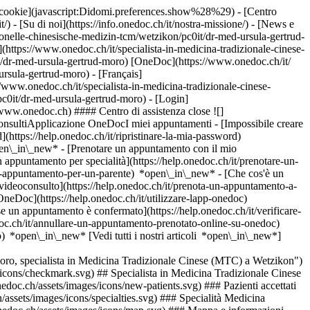
dei cookie](javascript:Didomi.preferences.show%28%29) - [Centro
/) - [Su di noi](https://info.onedoc.ch/it/nostra-missione/) - [News e
tionelle-chinesische-medizin-tcm/wetzikon/pc0it/dr-med-ursula-gertrud-
(https://www.onedoc.ch/it/specialista-in-medicina-tradizionale-cinese-
it/dr-med-ursula-gertrud-moro) [OneDoc](https://www.onedoc.ch/it/
ursula-gertrud-moro) - [Français]
//www.onedoc.ch/it/specialista-in-medicina-tradizionale-cinese-
/pc0it/dr-med-ursula-gertrud-moro)
- [Login]
//www.onedoc.ch) #### Centro di assistenza close ![]
onsultiApplicazione OneDocI miei appuntamenti - [Impossibile creare
(https://help.onedoc.ch/it/ripristinare-la-mia-password)
open\_in\_new*
- [Prenotare un appuntamento con il mio
appuntamento per specialità](https://help.onedoc.ch/it/prenotare-un-
un-appuntamento-per-un-parente) *open\_in\_new*
- [Che cos'è un
ideoconsulto](https://help.onedoc.ch/it/prenota-un-appuntamento-a-
 OneDoc](https://help.onedoc.ch/it/utilizzare-lapp-onedoc)
 se un appuntamento è confermato](https://help.onedoc.ch/it/verificare-
c.ch/it/annullare-un-appuntamento-prenotato-online-su-onedoc)
 *open\_in\_new* [Vedi tutti i nostri articoli *open\_in\_new*]
o, specialista in Medicina Tradizionale Cinese (MTC) a Wetzikon")
icons/checkmark.svg) ## Specialista in Medicina Tradizionale Cinese
doc.ch/assets/images/icons/new-patients.svg) ### Pazienti accettati
/assets/images/icons/specialties.svg) ### Specialità Medicina