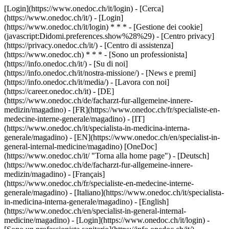
[Login](https://www.onedoc.ch/it/login) - [Cerca]
(https://www.onedoc.ch/it/) - [Login]
(https://www.onedoc.ch/it/login) * * * - [Gestione dei cookie]
(javascript:Didomi.preferences.show%28%29) - [Centro privacy]
(https://privacy.onedoc.ch/it/) - [Centro di assistenza]
(https://www.onedoc.ch) * * * - [Sono un professionista]
(https://info.onedoc.ch/it/) - [Su di noi]
(https://info.onedoc.ch/it/nostra-missione/) - [News e premi]
(https://info.onedoc.ch/it/media/) - [Lavora con noi]
(https://career.onedoc.ch/it)
- [DE]
(https://www.onedoc.ch/de/facharzt-fur-allgemeine-innere-
medizin/magadino) - [FR](https://www.onedoc.ch/fr/specialiste-en-
medecine-interne-generale/magadino) - [IT]
(https://www.onedoc.ch/it/specialista-in-medicina-interna-
generale/magadino) - [EN](https://www.onedoc.ch/en/specialist-in-
general-internal-medicine/magadino) [OneDoc]
(https://www.onedoc.ch/it/ "Torna alla home page") - [Deutsch]
(https://www.onedoc.ch/de/facharzt-fur-allgemeine-innere-
medizin/magadino) - [Français]
(https://www.onedoc.ch/fr/specialiste-en-medecine-interne-
generale/magadino) - [Italiano](https://www.onedoc.ch/it/specialista-
in-medicina-interna-generale/magadino) - [English]
(https://www.onedoc.ch/en/specialist-in-general-internal-
medicine/magadino)
- [Login](https://www.onedoc.ch/it/login) -