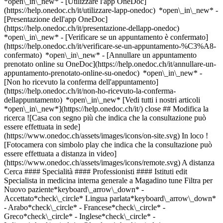
*open\_in\_new* - [Utilizzare l'app OneDoc]
(https://help.onedoc.ch/it/utilizzare-lapp-onedoc) *open\_in\_new* -
[Presentazione dell'app OneDoc]
(https://help.onedoc.ch/it/presentazione-dellapp-onedoc)
*open\_in\_new*
- [Verificare se un appuntamento è confermato](https://help.onedoc.ch/it/verificare-se-un-appuntamento-%C3%A8-confermato) *open\_in\_new* - [Annullare un appuntamento prenotato online su OneDoc](https://help.onedoc.ch/it/annullare-un-appuntamento-prenotato-online-su-onedoc) *open\_in\_new* - [Non ho ricevuto la conferma dell'appuntamento](https://help.onedoc.ch/it/non-ho-ricevuto-la-conferma-dellappuntamento) *open\_in\_new* [Vedi tutti i nostri articoli *open\_in\_new*](https://help.onedoc.ch/it/) close ## Modifica la ricerca ![Casa con segno più che indica che la consultazione può essere effettuata in sede](https://www.onedoc.ch/assets/images/icons/on-site.svg) In loco ![Fotocamera con simbolo play che indica che la consultazione può essere effettuata a distanza in video](https://www.onedoc.ch/assets/images/icons/remote.svg) A distanza Cerca #### Specialità #### Professionisti #### Istituti edit Specialista in medicina interna generale a Magadino tune Filtra per Nuovo paziente*keyboard\_arrow\_down* - Accettato*check\_circle* Lingua parlata*keyboard\_arrow\_down* - Arabo*check\_circle* - Francese*check\_circle* - Greco*check\_circle* - Inglese*check\_circle* - Italiano*check\_circle* - Olandese*check\_circle* - Portoghese*check\_circle* - Russo*check\_circle* - Slovacco*check\_circle* - Spagnolo*check\_circle* - Tedesco*check\_circle* - Ungherese*check\_circle* Sesso*keyboard\_arrow\_down* - Donna*check\_circle* - Uomo*check\_circle* Rete*keyboard\_arrow\_down* - mediX*check\_circle* Disponibilità*keyboard\_arrow\_down* - Disponibile oggi*check\_circle* - Entro i prossimi 3 giorni*check\_circle* - Entro i prossimi 7 giorni*check\_circle* - Entro i prossimi 14 giorni*check\_circle* # __Specialista in medicina interna generale__ a __Magadino__: prenota il tuo appuntamento online oggi ## 2 risultati a Magadino [![Dr. Daniele Gaja, specialista in medicina interna generale a Magadino](https://assets.onedoc.ch/images/users/6e7366e0789f4e7497fb46fed020ef34e80ac002542218fee25fe56942d18ba1-small.png "Dr. Daniele Gaja, specialista in medicina interna generale a Magadino")](https://www.onedoc.ch/it/specialista-in-medicina-interna-generale/magadino/pbex3/dr-daniele-gaja) ### [Dr. Daniele Gaja](https://www.onedoc.ch/it/specialista-in-medicina-interna-generale/magadino/pbex3/dr-daniele-gaja) Specialista in medicina interna generale [Studio Medico Dr. med. D. Gaja](https://www.onedoc.ch/it/studio-medico/magadino/eu6n/studio-medico-dr-med-d-gaja) Via Cantonale 94 6573 Magadino ![Icona paziente con segno più che indica che il professionista accetta nuovi pazienti](https://www.onedoc.ch/assets/images/icons/new-patients.svg)Accetta nuovi pazienti [Prenota un appuntamento](https://www.onedoc.ch/it/specialista-in-medicina-interna-generale/magadino/pbex3/dr-daniele-gaja) Competenze:[Vaccinazione contro il virus del papilloma umano (HPV)](https://www.onedoc.ch/it/vaccinazione-contro-il-virus-del-papilloma-umano-hpv/magadino)Vedi di più *chevron\_left* mar 04 ago *chevron\_right* Vedi più appuntamenti Nessuna disponibilità online nei prossimi giorni Competenze:[Vaccinazione contro il virus del papilloma umano (HPV)](https://www.onedoc.ch/it/vaccinazione-contro-il-virus-del-papilloma-umano-hpv/magadino)Vedi di più [![Dr.ssa Vanessa Feyling Benitez, specialista in medicina interna generale a Magadino](https://assets.onedoc.ch/images/users/55c21539d6f70620ff22570d218eec36ab641a033cdc7ec4af14e24948233dbd-small.jpg "Dr.ssa Vanessa Feyling Benitez, specialista in medicina interna generale a Magadino")](https://www.onedoc.ch/it/specialista-in-medicina-interna-generale/magadino/pcvk8/dr-vanessa-feyling-benitez) ### [Dr.ssa Vanessa Feyling Benitez](https://www.onedoc.ch/it/specialista-in-medicina-interna-generale/magadino/pcvk8/dr-vanessa-feyling-benitez) Specialista in medicina interna generale Studio medico Magadino Via Cantonale 94 6573 Magadino ![Icona fotocamera con simbolo play che indica che il professionista offre videoconsulti](https://www.onedoc.ch/assets/images/icons/video-consultations.svg)Video-consulti disponibili ![Icona paziente con segno meno che indica che il professionista non accetta nuovi pazienti](https://www.onedoc.ch/assets/images/icons/no-new-patients.svg)Non accetta nuovi pazienti [Prenota un appuntamento](https://www.onedoc.ch/it/specialista-in-medicina-interna-generale/magadino/pcvk8/dr-vanessa-feyling-benitez) Competenze:[Controllo annuale](https://www.onedoc.ch/it/controllo-annuale/magadino), [Consigli di viaggio](https://www.onedoc.ch/it/consigli-di-viaggio/magadino), [Demenza | Alzheimer](https://www.onedoc.ch/it/demenza-alzheimer/magadino), [Esame di idoneità alla guida LIVELLO 1](https://www.onedoc.ch/it/esame-di-idoneita-alla-guida-livello-1/magadino), [Misure a lungo termine della pressione sanguigna | Monitoraggio della pressione sanguigna 24 ore](https://www.onedoc.ch/it/misure-a-lungo-termine-della-pressione-sanguigna-monitoraggio-della-pressione-sanguigna-24-ore/magadino), [Urgenza medicina generica](https://www.onedoc.ch/it/urgenza-medicina-generica/magadino)Vedi di più *chevron\_left* mar 04 ago *chevron\_right* Vedi più appuntamenti Nessuna disponibilità online nei prossimi giorni Competenze:[Controllo annuale](https://www.onedoc.ch/it/controllo-annuale/magadino), [Consigli di viaggio](https://www.onedoc.ch/it/consigli-di-viaggio/magadino), [Demenza | Alzheimer](https://www.onedoc.ch/it/demenza-alzheimer/magadino), [Esame di idoneità alla guida LIVELLO 1](https://www.onedoc.ch/it/esame-di-idoneita-alla-guida-livello-1/magadino), [Misure a lungo termine della pressione sanguigna | Monitoraggio della pressione sanguigna 24 ore](https://www.onedoc.ch/it/misure-a-lungo-termine-della-pressione-sanguigna-monitoraggio-della-pressione-sanguigna-24-ore/magadino), [Urgenza medicina generica](https://www.onedoc.ch/it/urgenza-medicina-generica/magadino)Vedi di più ## __Specialisti in medicina interna generale__: altri specialisti sono disponibili online nei pressi di __Magadino__ [![Dr.ssa med. Sibilla Anna Teresa Salvadeo, specialista in medicina interna generale a Lugano](https://assets.onedoc.ch/images/users/1dc09758be6a5c7263ea26baf3e0f987ff9d58811319222261f1c674be095874-small.png "Dr.ssa med. Sibilla Anna Teresa Salvadeo, specialista in medicina interna generale a Lugano")](https://www.onedoc.ch/it/specialista-in-medicina-interna-generale/lugano/pcu7q/dr-med-sibilla-anna-teresa-salvadeo) ### [Dr.ssa med. Sibilla Anna Teresa Salvadeo](https://www.onedoc.ch/it/specialista-in-medicina-interna-generale/lugano/pcu7q/dr-med-sibilla-anna-teresa-salvadeo) ![Badge che indica un profilo verificato](https://www.onedoc.ch/assets/images/icons/checkmark.svg) [Specialista in medicina interna generale](https://www.onedoc.ch/it/specialista-in-medicina-interna-generale/lugano) Studio Medico Beltramina Via Beltramina 3 6900 Lugano ![Icona fotocamera con simbolo play che indica che il professionista offre videoconsulti](https://www.onedoc.ch/assets/images/icons/video-consultations.svg)Video-consulti disponibili ![Icona paziente con segno più che indica che il professionista accetta nuovi pazienti](https://www.onedoc.ch/assets/images/icons/new-patients.svg)Accetta nuovi pazienti [Prenota un appuntamento](https://www.onedoc.ch/it/specialista-in-medicina-interna-generale/lugano/pcu7q/dr-med-sibilla-anna-teresa-salvadeo) Competenze:[Ecografia addominale](https://www.onedoc.ch/it/ecografia-addominale/lugano)Vedi di più *chevron\_left* mar 04 ago *chevron\_right* Vedi più appuntamenti *error\_outline* Si è verificato un errore durante il caricamento della disponibilità [Riprova](https://www.onedoc.ch) Competenze:[Ecografia addominale](https://www.onedoc.ch/it/ecografia-addominale/lugano)Vedi di più [![Dr. Enrico Margoler, specialista in medicina interna generale a Lugano](https://assets.onedoc.ch/images/users/040ad211d9326a7f76be34b39b692219b2069d327383ad6a68fd9f2956df2fe1-small.png "Dr. Enrico Margoler, specialista in medicina interna generale a Lugano")](https://www.onedoc.ch/it/specialista-in-medicina-interna-generale/lugano/pbe5n/dr-enrico-margoler) ### [Dr. Enrico Margoler](https://www.onedoc.ch/it/specialista-in-medicina-interna-generale/lugano/pbe5n/dr-enrico-margoler) ![Badge che indica un profilo verificato](https://www.onedoc.ch/assets/images/icons/checkmark.svg) [Specialista in medicina interna generale](https://www.onedoc.ch/it/specialista-in-medicina-interna-generale/lugano) Studio Medico Dr. med. Margoler Enrico Via Massagno 32 6900 Lugano ![Icona fotocamera con simbolo play che indica che il professionista offre videoconsulti](https://www.onedoc.ch/assets/images/icons/video-consultations.svg)Video-consulti disponibili ![Icona paziente con segno più che indica che il professionista accetta nuovi pazienti](https://www.onedoc.ch/assets/images/icons/new-patients.svg)Accetta nuovi pazienti [Prenota un appuntamento](https://www.onedoc.ch/it/specialista-in-medicina-interna-generale/lugano/pbe5n/dr-enrico-margoler) Competenze:[Controllo annuale](https://www.onedoc.ch/it/controllo-annuale/lugano), [Elettrocardiogramma (ECG)](https://www.onedoc.ch/it/elettrocardiogramma-ecg/lugano), [Vaccinazione per bambini | Vaccinazione per neonati | Consigli in vaccinazione pediatrica](https://www.onedoc.ch/it/vaccinazione-per-bambini-vaccinazione-per-neonati-consigli-in-vaccinazione-pediatrica/lugano)Vedi di più Competenze:[Controllo annuale](https://www.onedoc.ch/it/controllo-annuale/lugano), [Elettrocardiogramma (ECG)](https://www.onedoc.ch/it/elettrocardiogramma-ecg/lugano), [Vaccinazione per bambini | Vaccinazione per neonati | Consigli in vaccinazione pediatrica](https://www.onedoc.ch/it/vaccinazione-per-bambini-vaccinazione-per-neonati-consigli-in-vaccinazione-pediatrica/lugano)Vedi di più [![Dr. Andrea Farruggia, specialista in medicina interna generale a Lugano](https://assets.onedoc.ch/images/users/91ed8253c4e36b26d1b09b82acdc5