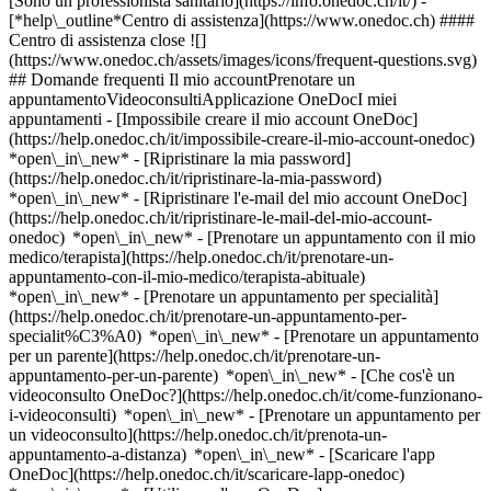
[Sono un professionista sanitario](https://info.onedoc.ch/it/)
-
[*help\_outline*Centro di assistenza](https://www.onedoc.ch) ####
Centro di assistenza close ![]
(https://www.onedoc.ch/assets/images/icons/frequent-questions.svg)
## Domande frequenti Il mio accountPrenotare un
appuntamentoVideoconsultiApplicazione OneDocI miei
appuntamenti - [Impossibile creare il mio account OneDoc]
(https://help.onedoc.ch/it/impossibile-creare-il-mio-account-onedoc)
*open\_in\_new* - [Ripristinare la mia password]
(https://help.onedoc.ch/it/ripristinare-la-mia-password)
*open\_in\_new* - [Ripristinare l'e-mail del mio account OneDoc]
(https://help.onedoc.ch/it/ripristinare-le-mail-del-mio-account-
onedoc) *open\_in\_new*
- [Prenotare un appuntamento con il mio
medico/terapista](https://help.onedoc.ch/it/prenotare-un-
appuntamento-con-il-mio-medico/terapista-abituale)
*open\_in\_new* - [Prenotare un appuntamento per specialità]
(https://help.onedoc.ch/it/prenotare-un-appuntamento-per-
specialit%C3%A0) *open\_in\_new* - [Prenotare un appuntamento
per un parente](https://help.onedoc.ch/it/prenotare-un-
appuntamento-per-un-parente) *open\_in\_new*
- [Che cos'è un
videoconsulto OneDoc?](https://help.onedoc.ch/it/come-funzionano-
i-videoconsulti) *open\_in\_new* - [Prenotare un appuntamento per
un videoconsulto](https://help.onedoc.ch/it/prenota-un-
appuntamento-a-distanza) *open\_in\_new*
- [Scaricare l'app
OneDoc](https://help.onedoc.ch/it/scaricare-lapp-onedoc)