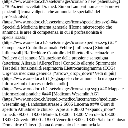
(https://www.onedoc.ch/assets/images/icons/no-new-patients.svg)
### Pazienti accettati Dr. med. Simon Lampart non accetta nuovi
pazienti ![Icona valigetta che annuncia le specialità del
professionista]
(https://www.onedoc.ch/assets/images/icons/specialties.svg) ###
Specialità Medicina interna generale ![Icona microscopio che
annuncia le aree di competenza in cui il professionista è
specializzato]
(https://www.onedoc.ch/assets/images/icons/expertises.svg) ###
Competenze Controllo annuale Febbre | Influenza | Sintomi
influenzali | Raffreddore Controllo del libretto di vaccinazione
Prelievo del sangue Misurazione della pressione sanguigna
(arteriosa) Allergia | AllergoTest | Controllo allergie Spirometria |
Test della funzionalità respiratoria Elettrocardiogramma (ECG)
Urgenza medicina generica [*arrow\_drop\_down*Vedi di più]
(https://www.onedoc.ch) ![Segnaposto che annuncia la mappa e le
informazioni di accesso dello studio]
(https://www.onedoc.ch/assets/images/icons/map.svg) ### Mappa e
informazioni pratiche #### [Medicum Wesemlin AG]
(https://www.onedoc.ch/it/studio-medico/lucerna/etxo/medicum-
wesemlin-ag) Landschaustrasse 2 6006 Lucerna #### Orari di
apertura Attualmente chiuso - Apre alle 08:00 *expand\_more*
Lunedì: 08:00 - 18:00 Martedì: 08:00 - 18:00 Mercoledì: 08:00 -
18:00 Giovedì: 08:00 - 18:00 Venerdì: 08:00 - 18:00 Sabato: Chiuso
Domenica: Chiuso ![Icona documento che annuncia la