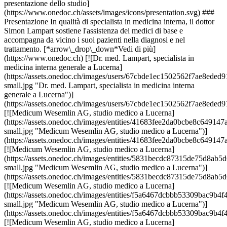
presentazione dello studio]
(https://www.onedoc.ch/assets/images/icons/presentation.svg) ###
Presentazione In qualità di specialista in medicina interna, il dottor
Simon Lampart sostiene l'assistenza dei medici di base e
accompagna da vicino i suoi pazienti nella diagnosi e nel
trattamento. [*arrow\_drop\_down*Vedi di più]
(https://www.onedoc.ch) [![Dr. med. Lampart, specialista in
medicina interna generale a Lucerna]
(https://assets.onedoc.ch/images/users/67cbde1ec1502562f7ae8ed
small.jpg "Dr. med. Lampart, specialista in medicina interna
generale a Lucerna")]
(https://assets.onedoc.ch/images/users/67cbde1ec1502562f7ae8ed
[![Medicum Wesemlin AG, studio medico a Lucerna]
(https://assets.onedoc.ch/images/entities/41683fee2da0bcbe8c649
small.jpg "Medicum Wesemlin AG, studio medico a Lucerna")]
(https://assets.onedoc.ch/images/entities/41683fee2da0bcbe8c649
[![Medicum Wesemlin AG, studio medico a Lucerna]
(https://assets.onedoc.ch/images/entities/5831becdc87315de75d8
small.jpg "Medicum Wesemlin AG, studio medico a Lucerna")]
(https://assets.onedoc.ch/images/entities/5831becdc87315de75d8a
[![Medicum Wesemlin AG, studio medico a Lucerna]
(https://assets.onedoc.ch/images/entities/f5a6467dcbbb53309bac9
small.jpg "Medicum Wesemlin AG, studio medico a Lucerna")]
(https://assets.onedoc.ch/images/entities/f5a6467dcbbb53309bac9
[![Medicum Wesemlin AG, studio medico a Lucerna]