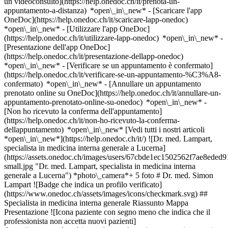
un videoconsulto](https://help.onedoc.ch/it/prenota-un-
appuntamento-a-distanza) *open\_in\_new*
- [Scaricare l'app
OneDoc](https://help.onedoc.ch/it/scaricare-lapp-onedoc)
*open\_in\_new* - [Utilizzare l'app OneDoc]
(https://help.onedoc.ch/it/utilizzare-lapp-onedoc) *open\_in\_new* -
[Presentazione dell'app OneDoc]
(https://help.onedoc.ch/it/presentazione-dellapp-onedoc)
*open\_in\_new*
- [Verificare se un appuntamento è confermato]
(https://help.onedoc.ch/it/verificare-se-un-appuntamento-%C3%A8-
confermato) *open\_in\_new* - [Annullare un appuntamento
prenotato online su OneDoc](https://help.onedoc.ch/it/annullare-un-
appuntamento-prenotato-online-su-onedoc) *open\_in\_new* -
[Non ho ricevuto la conferma dell'appuntamento]
(https://help.onedoc.ch/it/non-ho-ricevuto-la-conferma-
dellappuntamento) *open\_in\_new* [Vedi tutti i nostri articoli
*open\_in\_new*](https://help.onedoc.ch/it/) ![Dr. med. Lampart,
specialista in medicina interna generale a Lucerna]
(https://assets.onedoc.ch/images/users/67cbde1ec1502562f7ae8ed
small.jpg "Dr. med. Lampart, specialista in medicina interna
generale a Lucerna") *photo\_camera*+ 5 foto # Dr. med. Simon
Lampart ![Badge che indica un profilo verificato]
(https://www.onedoc.ch/assets/images/icons/checkmark.svg) ##
Specialista in medicina interna generale Riassunto Mappa
Presentazione ![Icona paziente con segno meno che indica che il
professionista non accetta nuovi pazienti]