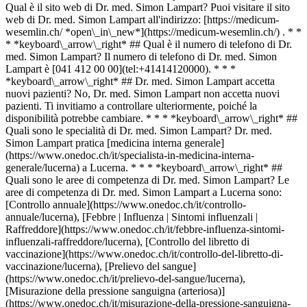
Qual è il sito web di Dr. med. Simon Lampart? Puoi visitare il sito
web di Dr. med. Simon Lampart all'indirizzo: [https://medicum-
wesemlin.ch/ *open\_in\_new*](https://medicum-wesemlin.ch/) . * *
* *keyboard\_arrow\_right* ## Qual è il numero di telefono di Dr.
med. Simon Lampart? Il numero di telefono di Dr. med. Simon
Lampart è [041 412 00 00](tel:+41414120000). * * *
*keyboard\_arrow\_right* ## Dr. med. Simon Lampart accetta
nuovi pazienti? No, Dr. med. Simon Lampart non accetta nuovi
pazienti. Ti invitiamo a controllare ulteriormente, poiché la
disponibilità potrebbe cambiare. * * * *keyboard\_arrow\_right* ##
Quali sono le specialità di Dr. med. Simon Lampart? Dr. med.
Simon Lampart pratica [medicina interna generale]
(https://www.onedoc.ch/it/specialista-in-medicina-interna-
generale/lucerna) a Lucerna. * * * *keyboard\_arrow\_right* ##
Quali sono le aree di competenza di Dr. med. Simon Lampart? Le
aree di competenza di Dr. med. Simon Lampart a Lucerna sono:
[Controllo annuale](https://www.onedoc.ch/it/controllo-
annuale/lucerna), [Febbre | Influenza | Sintomi influenzali |
Raffreddore](https://www.onedoc.ch/it/febbre-influenza-sintomi-
influenzali-raffreddore/lucerna), [Controllo del libretto di
vaccinazione](https://www.onedoc.ch/it/controllo-del-libretto-di-
vaccinazione/lucerna), [Prelievo del sangue]
(https://www.onedoc.ch/it/prelievo-del-sangue/lucerna),
[Misurazione della pressione sanguigna (arteriosa)]
(https://www.onedoc.ch/it/misurazione-della-pressione-sanguigna-