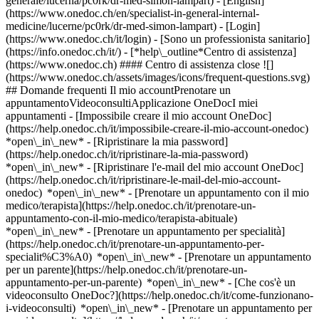
generale/lucerna/pc0rk/dr-med-simon-lampart) - [English]
(https://www.onedoc.ch/en/specialist-in-general-internal-
medicine/lucerne/pc0rk/dr-med-simon-lampart)
- [Login]
(https://www.onedoc.ch/it/login) - [Sono un professionista sanitario]
(https://info.onedoc.ch/it/)
- [*help\_outline*Centro di assistenza]
(https://www.onedoc.ch) #### Centro di assistenza close ![]
(https://www.onedoc.ch/assets/images/icons/frequent-questions.svg)
## Domande frequenti Il mio accountPrenotare un
appuntamentoVideoconsultiApplicazione OneDocI miei
appuntamenti - [Impossibile creare il mio account OneDoc]
(https://help.onedoc.ch/it/impossibile-creare-il-mio-account-onedoc)
*open\_in\_new* - [Ripristinare la mia password]
(https://help.onedoc.ch/it/ripristinare-la-mia-password)
*open\_in\_new* - [Ripristinare l'e-mail del mio account OneDoc]
(https://help.onedoc.ch/it/ripristinare-le-mail-del-mio-account-
onedoc) *open\_in\_new*
- [Prenotare un appuntamento con il mio
medico/terapista](https://help.onedoc.ch/it/prenotare-un-
appuntamento-con-il-mio-medico/terapista-abituale)
*open\_in\_new* - [Prenotare un appuntamento per specialità]
(https://help.onedoc.ch/it/prenotare-un-appuntamento-per-
specialit%C3%A0) *open\_in\_new* - [Prenotare un appuntamento
per un parente](https://help.onedoc.ch/it/prenotare-un-
appuntamento-per-un-parente) *open\_in\_new*
- [Che cos'è un
videoconsulto OneDoc?](https://help.onedoc.ch/it/come-funzionano-
i-videoconsulti) *open\_in\_new* - [Prenotare un appuntamento per