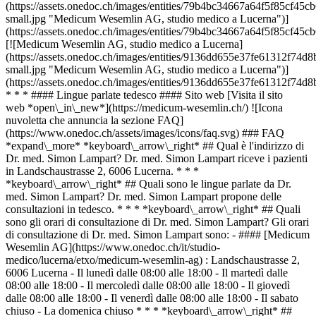
(https://assets.onedoc.ch/images/entities/79b4bc34667a64f5f85cf
small.jpg "Medicum Wesemlin AG, studio medico a Lucerna")]
(https://assets.onedoc.ch/images/entities/79b4bc34667a64f5f85cf
[![Medicum Wesemlin AG, studio medico a Lucerna]
(https://assets.onedoc.ch/images/entities/9136dd655e37fe61312f
small.jpg "Medicum Wesemlin AG, studio medico a Lucerna")]
(https://assets.onedoc.ch/images/entities/9136dd655e37fe61312f7
* * * #### Lingue parlate tedesco #### Sito web [Visita il sito
web *open\_in\_new*](https://medicum-wesemlin.ch/) ![Icona
nuvoletta che annuncia la sezione FAQ]
(https://www.onedoc.ch/assets/images/icons/faq.svg) ### FAQ
*expand\_more* *keyboard\_arrow\_right* ## Qual è l'indirizzo di
Dr. med. Simon Lampart? Dr. med. Simon Lampart riceve i pazienti
in Landschaustrasse 2, 6006 Lucerna. * * *
*keyboard\_arrow\_right* ## Quali sono le lingue parlate da Dr.
med. Simon Lampart? Dr. med. Simon Lampart propone delle
consultazioni in tedesco. * * * *keyboard\_arrow\_right* ## Quali
sono gli orari di consultazione di Dr. med. Simon Lampart? Gli orari
di consultazione di Dr. med. Simon Lampart sono: - #### [Medicum
Wesemlin AG](https://www.onedoc.ch/it/studio-
medico/lucerna/etxo/medicum-wesemlin-ag) : Landschaustrasse 2,
6006 Lucerna - Il lunedì dalle 08:00 alle 18:00 - Il martedì dalle
08:00 alle 18:00 - Il mercoledì dalle 08:00 alle 18:00 - Il giovedì
dalle 08:00 alle 18:00 - Il venerdì dalle 08:00 alle 18:00 - Il sabato
chiuso - La domenica chiuso * * * *keyboard\_arrow\_right* ##