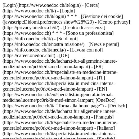
[Login](https://www.onedoc.ch/it/login) - [Cerca]
(https://www.onedoc.ch/it/) - [Login]
(https://www.onedoc.ch/it/login) * * * - [Gestione dei cookie]
(javascript:Didomi.preferences.show%28%29) - [Centro privacy]
(https://privacy.onedoc.ch/it/) - [Centro di assistenza]
(https://www.onedoc.ch) * * * - [Sono un professionista]
(https://info.onedoc.ch/it/) - [Su di noi]
(https://info.onedoc.ch/it/nostra-missione/) - [News e premi]
(https://info.onedoc.ch/it/media/) - [Lavora con noi]
(https://career.onedoc.ch/it)
- [DE]
(https://www.onedoc.ch/de/facharzt-fur-allgemeine-innere-
medizin/luzern/pc0rk/dr-med-simon-lampart) - [FR]
(https://www.onedoc.ch/fr/specialiste-en-medecine-interne-
generale/lucerne/pc0rk/dr-med-simon-lampart) - [IT]
(https://www.onedoc.ch/it/specialista-in-medicina-interna-
generale/lucerna/pc0rk/dr-med-simon-lampart) - [EN]
(https://www.onedoc.ch/en/specialist-in-general-internal-
medicine/lucerne/pc0rk/dr-med-simon-lampart) [OneDoc]
(https://www.onedoc.ch/it/ "Torna alla home page") - [Deutsch]
(https://www.onedoc.ch/de/facharzt-fur-allgemeine-innere-
medizin/luzern/pc0rk/dr-med-simon-lampart) - [Français]
(https://www.onedoc.ch/fr/specialiste-en-medecine-interne-
generale/lucerne/pc0rk/dr-med-simon-lampart) - [Italiano]
(https://www.onedoc.ch/it/specialista-in-medicina-interna-