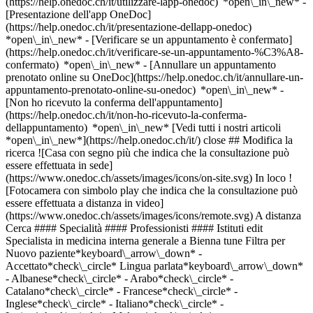
(https://help.onedoc.ch/it/utilizzare-lapp-onedoc) *open\_in\_new* -
[Presentazione dell'app OneDoc]
(https://help.onedoc.ch/it/presentazione-dellapp-onedoc)
*open\_in\_new*
- [Verificare se un appuntamento è confermato](https://help.onedoc.ch/it/verificare-se-un-appuntamento-%C3%A8-confermato) *open\_in\_new* - [Annullare un appuntamento prenotato online su OneDoc](https://help.onedoc.ch/it/annullare-un-appuntamento-prenotato-online-su-onedoc) *open\_in\_new* - [Non ho ricevuto la conferma dell'appuntamento](https://help.onedoc.ch/it/non-ho-ricevuto-la-conferma-dellappuntamento) *open\_in\_new* [Vedi tutti i nostri articoli *open\_in\_new*](https://help.onedoc.ch/it/) close ## Modifica la ricerca ![Casa con segno più che indica che la consultazione può essere effettuata in sede](https://www.onedoc.ch/assets/images/icons/on-site.svg) In loco ![Fotocamera con simbolo play che indica che la consultazione può essere effettuata a distanza in video](https://www.onedoc.ch/assets/images/icons/remote.svg) A distanza Cerca #### Specialità #### Professionisti #### Istituti edit Specialista in medicina interna generale a Bienna tune Filtra per Nuovo paziente*keyboard\_arrow\_down* - Accettato*check\_circle* Lingua parlata*keyboard\_arrow\_down* - Albanese*check\_circle* - Arabo*check\_circle* - Catalano*check\_circle* - Francese*check\_circle* - Inglese*check\_circle* - Italiano*check\_circle* - Latino*check\_circle* - Malese*check\_circle* - Olandese*check\_circle* - Persiano*check\_circle* - Portoghese*check\_circle* - Serbo*check\_circle* - Spagnolo*check\_circle* - Svedese*check\_circle* - Tedesco*check\_circle* - Turco*check\_circle* - Ungherese*check\_circle* Sesso*keyboard\_arrow\_down* - Donna*check\_circle* - Uomo*check\_circle* Rete*keyboard\_arrow\_down* - Ärztenetzwerk Bern*check\_circle* - Ärztenetzwerk Grauholz*check\_circle* - ArgoMed*check\_circle* - mediX*check\_circle* - mednetbern*check\_circle* - Medbase*check\_circle* Disponibilità*keyboard\_arrow\_down* - Disponibile oggi*check\_circle* - Entro i prossimi 3 giorni*check\_circle* - Entro i prossimi 7 giorni*check\_circle* - Entro i prossimi 14 giorni*check\_circle* # __Specialista in medicina interna generale__ a __Bienna__: prenota il tuo appuntamento online oggi ## 8 risultati a Bienna [![Dr.ssa med. Tabea Amon, specialista in medicina interna generale a Bienna](https://assets.onedoc.ch/images/users/3d6fe6ec776f648c9a91cd7f3df23dedace87a61d135d5fbed541b05f7b94b28-small.jpg "Dr.ssa med. Tabea Amon, specialista in medicina interna generale a Bienna")](https://www.onedoc.ch/it/specialista-in-medicina-interna-generale/bienna/pc1j6/dr-med-tabea-amon) ### [Dr.ssa med. Tabea Amon](https://www.onedoc.ch/it/specialista-in-medicina-interna-generale/bienna/pc1j6/dr-med-tabea-amon) ![Badge che indica un profilo verificato](https://www.onedoc.ch/assets/images/icons/checkmark.svg) Specialista in medicina interna generale [Praxis im Zentrum Biel](https://www.onedoc.ch/it/studio-medico/bienna/ebegg/praxis-im-zentrum-biel) Unionsgasse 14 2502 Bienna ![Icona paziente con segno meno che indica che il professionista non accetta nuovi pazienti](https://www.onedoc.ch/assets/images/icons/no-new-patients.svg)Non accetta nuovi pazienti [Prenota un appuntamento](https://www.onedoc.ch/it/specialista-in-medicina-interna-generale/bienna/pc1j6/dr-med-tabea-amon) *chevron\_left* mar 04 ago *chevron\_right* Vedi più appuntamenti *error\_outline* Si è verificato un errore durante il caricamento della disponibilità [Riprova](https://www.onedoc.ch) [![Dr.ssa med. Rebekka Gurtner, specialista in medicina interna generale a Bienna](https://assets.onedoc.ch/images/users/2b8e1bcfb7df82cc98e2ff5d91bf73493d1f0b0bd127b61a07f44b898e810095-small.jpg "Dr.ssa med. Rebekka Gurtner, specialista in medicina interna generale a Bienna")](https://www.onedoc.ch/it/specialista-in-medicina-interna-generale/bienna/pc1j5/dr-med-rebekka-gurtner) ### [Dr.ssa med. Rebekka Gurtner](https://www.onedoc.ch/it/specialista-in-medicina-interna-generale/bienna/pc1j5/dr-med-rebekka-gurtner) ![Badge che indica un profilo verificato](https://www.onedoc.ch/assets/images/icons/checkmark.svg) Specialista in medicina interna generale [Praxis im Zentrum Biel](https://www.onedoc.ch/it/studio-medico/bienna/ebegg/praxis-im-zentrum-biel) Unionsgasse 14 2502 Bienna ![Dr.ssa med. Rebekka Gurtner è affiliata alla rete mediX](https://assets.onedoc.ch/images/networks/logos/4f3be0e73805cd850f7f0f1bddc7c1871c91eddabe35e40a16c0bfdcf16c9e49-small.png) ![Icona paziente con segno meno che indica che il professionista non accetta nuovi pazienti](https://www.onedoc.ch/assets/images/icons/no-new-patients.svg)Non accetta nuovi pazienti [Prenota un appuntamento](https://www.onedoc.ch/it/specialista-in-medicina-interna-generale/bienna/pc1j5/dr-med-rebekka-gurtner) *chevron\_left* mar 04 ago *chevron\_right* Vedi più appuntamenti *error\_outline* Si è verificato un errore durante il caricamento della disponibilità [Riprova](https://www.onedoc.ch) [![Dr. med. Sebastian Sixt, angiologo a Bienna](https://assets.onedoc.ch/images/users/5474e14acfaf96c319d1cfee46557ed4bfac4ece18969dc8d4c9f076a73e3448-small.png "Dr. med. Sebastian Sixt, angiologo a Bienna")](https://www.onedoc.ch/it/angiologo/bienna/p4lk/dr-med-sebastian-sixt) ### [Dr. med. Sebastian Sixt](https://www.onedoc.ch/it/angiologo/bienna/p4lk/dr-med-sebastian-sixt) ![Badge che indica un profilo verificato](https://www.onedoc.ch/assets/images/icons/checkmark.svg) [Angiologo](https://www.onedoc.ch/it/angiologo/bienna), Specialista in medicina interna generale [Gefässpraxis Biel/Bienne AG (Bahnhofstrasse 14, 2502 Biel)](https://www.onedoc.ch/it/studio-medico/bienna/esd5/gefasspraxis-biel-bienne-ag-bahnhofstrasse-14-2502-biel) Bahnhofstrasse 14 2502 Bienna ![Icona paziente con segno più che indica che il professionista accetta nuovi pazienti](https://www.onedoc.ch/assets/images/icons/new-patients.svg)Accetta nuovi pazienti [Prenota un appuntamento](https://www.onedoc.ch/it/angiologo/bienna/p4lk/dr-med-sebastian-sixt) *chevron\_left* mar 04 ago *chevron\_right* Vedi più appuntamenti *error\_outline* Si è verificato un errore durante il caricamento della disponibilità [Riprova](https://www.onedoc.ch) [![Dr.ssa med. Joanna Monigatti, specialista in medicina interna generale a Bienna](https://assets.onedoc.ch/images/users/358e86743956819f876b60634d59ddc16a2af793e082dd6bdfb511abe5791435-small.jpg "Dr.ssa med. Joanna Monigatti, specialista in medicina interna generale a Bienna")](https://www.onedoc.ch/it/specialista-in-medicina-interna-generale/bienna/pcw85/dr-med-joanna-monigatti) ### [Dr.ssa med. Joanna Monigatti](https://www.onedoc.ch/it/specialista-in-medicina-interna-generale/bienna/pcw85/dr-med-joanna-monigatti) ![Badge che indica un profilo verificato](https://www.onedoc.ch/assets/images/icons/checkmark.svg) Specialista in medicina interna generale [Monigatti Medical Sàrl](https://www.onedoc.ch/it/studio-medico/bienna/ebcyl/monigatti-medical-sarl) Unionsgasse 14 2502 Bienna ![Icona fotocamera con simbolo play che indica che il professionista offre videoconsulti](https://www.onedoc.ch/assets/images/icons/video-consultations.svg)Video-consulti disponibili ![Icona paziente con segno meno che indica che il professionista non accetta nuovi pazienti](https://www.onedoc.ch/assets/images/icons/no-new-patients.svg)Non accetta nuovi pazienti [Prenota un appuntamento](https://www.onedoc.ch/it/specialista-in-medicina-interna-generale/bienna/pcw85/dr-med-joanna-monigatti) Competenze:[Controllo annuale](https://www.onedoc.ch/it/controllo-annuale/bienna), [Controllo del libretto di vaccinazione](https://www.onedoc.ch/it/controllo-del-libretto-di-vaccinazione/bienna), [Febbre | Influenza | Sintomi influenzali | Raffreddore](https://www.onedoc.ch/it/febbre-influenza-sintomi-influenzali-raffreddore/bienna), [Misurazione della pressione sanguigna (arteriosa)](https://www.onedoc.ch/it/misurazione-della-pressione-sanguigna-arteriosa/bienna), [Stitichezza](https://www.onedoc.ch/it/stitichezza/bienna), [Misurazione del livello di ferro | Ferritina](https://www.onedoc.ch/it/misurazione-del-livello-di-ferro-ferritina/bienna), [Test della vitamina D](https://www.onedoc.ch/it/test-della-vitamina-d/bienna), [Cura delle ferite](https://www.onedoc.ch/it/cura-delle-ferite/bienna)Vedi di più Competenze:[Controllo annuale](https://www.onedoc.ch/it/controllo-annuale/bienna), [Controllo del libretto di vaccinazione](https://www.onedoc.ch/it/controllo-del-libretto-di-vaccinazione/bienna), [Febbre | Influenza | Sintomi influenzali | Raffreddore](https://www.onedoc.ch/it/febbre-influenza-sintomi-influenzali-raffreddore/bienna), [Misurazione della pressione sanguigna (arteriosa)](https://www.onedoc.ch/it/misurazione-della-pressione-sanguigna-arteriosa/bienna), [Stitichezza](https://www.onedoc.ch/it/stitichezza/bienna), [Misurazione del livello di ferro | Ferritina](https://www.onedoc.ch/it/misurazione-del-livello-di-ferro-ferritina/bienna), [Test della vitamina D](https://www.onedoc.ch/it/test-della-vitamina-d/bienna), [Cura delle ferite](https://www.onedoc.ch/it/cura-delle-ferite/bienna)Vedi di più [![Dr.ssa med. Nicole Stern, specialista in medicina interna generale a Bienna](https://assets.onedoc.ch/images/users/aae8a1babf135789a816495d35c8d8b25c88d192329fef26a2e1c46062144a9a-small.jpg "Dr.ssa med. Nicole Stern, specialista in medicina interna generale a Bienna")](https://www.onedoc.ch/it/specialista-in-medicina-interna-generale/bienna/pc1j3/dr-med-nicole-stern) ### [Dr.ssa med. Nicole Stern](https://www.onedoc.ch/it/specialista-in-medicina-interna-generale/bienna/pc1j3/dr-med-nicole-stern) ![Badge che indica un profilo verificato](https://www.onedoc.ch/assets/images/icons/checkmark.svg) Specialista in medicina interna generale [Praxis im Zentrum Biel](https://www.onedoc.ch/it/studio-medico/bienna/ebegg/praxis-im-zentrum-biel) Unionsgasse 14 2502 Bienna ![Dr.ssa med. Nicole Stern è affiliata alla rete mediX](https://assets.onedoc.ch/images/networks/logos/4f3be0e73805cd850f7f0f1bddc7c1871c91edd