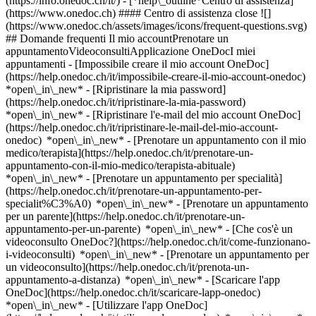
(https://info.onedoc.ch/it/)
- [*help\_outline*Centro di assistenza]
(https://www.onedoc.ch) #### Centro di assistenza close ![]
(https://www.onedoc.ch/assets/images/icons/frequent-questions.svg)
## Domande frequenti Il mio accountPrenotare un
appuntamentoVideoconsultiApplicazione OneDocI miei
appuntamenti - [Impossibile creare il mio account OneDoc]
(https://help.onedoc.ch/it/impossibile-creare-il-mio-account-onedoc)
*open\_in\_new* - [Ripristinare la mia password]
(https://help.onedoc.ch/it/ripristinare-la-mia-password)
*open\_in\_new* - [Ripristinare l'e-mail del mio account OneDoc]
(https://help.onedoc.ch/it/ripristinare-le-mail-del-mio-account-
onedoc) *open\_in\_new*
- [Prenotare un appuntamento con il mio
medico/terapista](https://help.onedoc.ch/it/prenotare-un-
appuntamento-con-il-mio-medico/terapista-abituale)
*open\_in\_new* - [Prenotare un appuntamento per specialità]
(https://help.onedoc.ch/it/prenotare-un-appuntamento-per-
specialit%C3%A0) *open\_in\_new* - [Prenotare un appuntamento
per un parente](https://help.onedoc.ch/it/prenotare-un-
appuntamento-per-un-parente) *open\_in\_new*
- [Che cos'è un
videoconsulto OneDoc?](https://help.onedoc.ch/it/come-funzionano-
i-videoconsulti) *open\_in\_new* - [Prenotare un appuntamento per
un videoconsulto](https://help.onedoc.ch/it/prenota-un-
appuntamento-a-distanza) *open\_in\_new*
- [Scaricare l'app
OneDoc](https://help.onedoc.ch/it/scaricare-lapp-onedoc)
*open\_in\_new* - [Utilizzare l'app OneDoc]