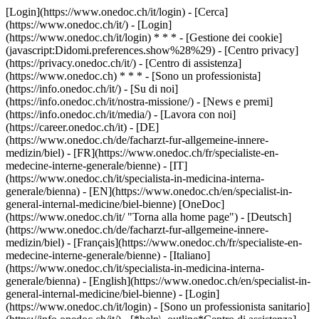
[Login](https://www.onedoc.ch/it/login) - [Cerca]
(https://www.onedoc.ch/it/) - [Login]
(https://www.onedoc.ch/it/login) * * * - [Gestione dei cookie]
(javascript:Didomi.preferences.show%28%29) - [Centro privacy]
(https://privacy.onedoc.ch/it/) - [Centro di assistenza]
(https://www.onedoc.ch) * * * - [Sono un professionista]
(https://info.onedoc.ch/it/) - [Su di noi]
(https://info.onedoc.ch/it/nostra-missione/) - [News e premi]
(https://info.onedoc.ch/it/media/) - [Lavora con noi]
(https://career.onedoc.ch/it)
- [DE]
(https://www.onedoc.ch/de/facharzt-fur-allgemeine-innere-
medizin/biel) - [FR](https://www.onedoc.ch/fr/specialiste-en-
medecine-interne-generale/bienne) - [IT]
(https://www.onedoc.ch/it/specialista-in-medicina-interna-
generale/bienna) - [EN](https://www.onedoc.ch/en/specialist-in-
general-internal-medicine/biel-bienne) [OneDoc]
(https://www.onedoc.ch/it/ "Torna alla home page") - [Deutsch]
(https://www.onedoc.ch/de/facharzt-fur-allgemeine-innere-
medizin/biel) - [Français](https://www.onedoc.ch/fr/specialiste-en-
medecine-interne-generale/bienne) - [Italiano]
(https://www.onedoc.ch/it/specialista-in-medicina-interna-
generale/bienna) - [English](https://www.onedoc.ch/en/specialist-in-
general-internal-medicine/biel-bienne)
- [Login]
(https://www.onedoc.ch/it/login) - [Sono un professionista sanitario]