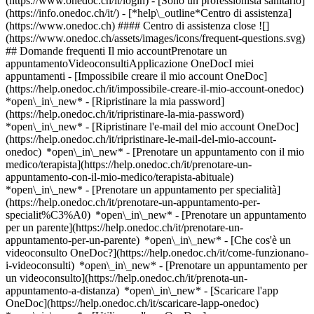
(https://www.onedoc.ch/it/login) - [Sono un professionista sanitario]
(https://info.onedoc.ch/it/)
- [*help\_outline*Centro di assistenza]
(https://www.onedoc.ch) #### Centro di assistenza close ![]
(https://www.onedoc.ch/assets/images/icons/frequent-questions.svg)
## Domande frequenti Il mio accountPrenotare un
appuntamentoVideoconsultiApplicazione OneDocI miei
appuntamenti - [Impossibile creare il mio account OneDoc]
(https://help.onedoc.ch/it/impossibile-creare-il-mio-account-onedoc)
*open\_in\_new* - [Ripristinare la mia password]
(https://help.onedoc.ch/it/ripristinare-la-mia-password)
*open\_in\_new* - [Ripristinare l'e-mail del mio account OneDoc]
(https://help.onedoc.ch/it/ripristinare-le-mail-del-mio-account-
onedoc) *open\_in\_new*
- [Prenotare un appuntamento con il mio
medico/terapista](https://help.onedoc.ch/it/prenotare-un-
appuntamento-con-il-mio-medico/terapista-abituale)
*open\_in\_new* - [Prenotare un appuntamento per specialità]
(https://help.onedoc.ch/it/prenotare-un-appuntamento-per-
specialit%C3%A0) *open\_in\_new* - [Prenotare un appuntamento
per un parente](https://help.onedoc.ch/it/prenotare-un-
appuntamento-per-un-parente) *open\_in\_new*
- [Che cos'è un
videoconsulto OneDoc?](https://help.onedoc.ch/it/come-funzionano-
i-videoconsulti) *open\_in\_new* - [Prenotare un appuntamento per
un videoconsulto](https://help.onedoc.ch/it/prenota-un-
appuntamento-a-distanza) *open\_in\_new*
- [Scaricare l'app
OneDoc](https://help.onedoc.ch/it/scaricare-lapp-onedoc)