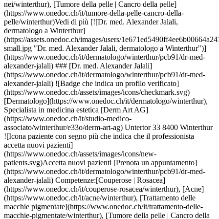
s://www.onedoc.ch/assets/images/icons/new-patients.svg)Accetta nuovi pazienti [Prenota un appuntamento](https://www.onedoc.ch/it/dermatologo/winterthur/pcb91/dr-med-alexander-jalali) Competenze:[Couperose | Rosacea](https://www.onedoc.ch/it/couperose-rosacea/winterthur), [Acne](https://www.onedoc.ch/it/acne/winterthur), [Trattamento delle macchie pigmentate](https://www.onedoc.ch/it/trattamento-delle-macchie-pigmentate/winterthur), [Tumore della pelle | Cancro della pelle](https://www.onedoc.ch/it/tumore-della-pelle-cancro-della-pelle/winterthur), [Iniezione di tossina botulinica](https://www.onedoc.ch/it/iniezione-di-tossina-botulinica/winterthur), [Iniezione di acido ialuronico](https://www.onedoc.ch/it/iniezione-di-acido-ialuronico/winterthur), [Iperidrosi | Sudorazione eccessiva](https://www.onedoc.ch/it/iperidrosi-sudorazione-eccessiva/winterthur), [Laser estetico](https://www.onedoc.ch/it/laser-estetico/winterthur), [Trattamento delle cicatrici](https://www.onedoc.ch/it/trattamento-delle-cicatrici/winterthur), [Rimozione dei nei](https://www.onedoc.ch/it/rimozione-dei-nei/winterthur), [Blefaroplastica | Chirurgia delle palpebre](https://www.onedoc.ch/it/blefaroplastica-chirurgia-delle-palpebre/winterthur)Vedi di più Competenze:[Couperose | Rosacea](https://www.onedoc.ch/it/couperose-rosacea/winterthur), [Acne](https://www.onedoc.ch/it/acne/winterthur), [Trattamento delle macchie pigmentate](https://www.onedoc.ch/it/trattamento-delle-macchie-pigmentate/winterthur), [Tumore della pelle | Cancro della pelle](https://www.onedoc.ch/it/tumore-della-pelle-cancro-della-pelle/winterthur), [Iniezione di tossina botulinica](https://www.onedoc.ch/it/iniezione-di-tossina-botulinica/winterthur), [Iniezione di acido ialuronico](https://www.onedoc.ch/it/iniezione-di-acido-ialuronico/winterthur), [Iperidrosi | Sudorazione eccessiva](https://www.onedoc.ch/it/iperidrosi-sudorazione-eccessiva/winterthur), [Laser estetico](https://www.onedoc.ch/it/laser-estetico/winterthur), [Trattamento delle cicatrici](https://www.onedoc.ch/it/trattamento-delle-cicatrici/winterthur), [Rimozione dei nei](https://www.onedoc.ch/it/rimozione-dei-nei/winterthur), [Blefaroplastica | Chirurgia delle palpebre](https://www.onedoc.ch/it/blefaroplastica-chirurgia-delle-palpebre/winterthur)Vedi di più [![Dipl. med. Rita von Webern, specialista in medicina estetica a Winterthur](https://assets.onedoc.ch/images/users/d9c253108d8cbd8952770c48f1b55e4115adb3d0d4c2b28a4fbbc93ca41f2d0f-small.jpg "Dipl. med. Rita von Webern, specialista in medicina estetica a Winterthur")](https://www.onedoc.ch/it/specialista-in-medicina-estetica/winterthur/pcv0j/dipl-med-rita-von-webern) ### [Dipl. med. Rita von Webern](https://www.onedoc.ch/it/specialista-in-medicina-estetica/winterthur/pcv0j/dipl-med-rita-von-webern) ![Badge che indica un profilo verificato](https://www.onedoc.ch/assets/images/icons/checkmark.svg) Specialista in medicina estetica [Derm Art AG](https://www.onedoc.ch/it/studio-medico-associato/winterthur/e33o/derm-art-ag) Untertor 33 8400 Winterthur ![Icona paziente con segno più che indica che il professionista accetta nuovi pazienti](https://www.onedoc.ch/assets/images/icons/new-patients.svg)Accetta nuovi pazienti [Prenota un appuntamento](https://www.onedoc.ch/it/specialista-in-medicina-estetica/winterthur/pcv0j/dipl-med-rita-von-webern) Competenze:[Acne](https://www.onedoc.ch/it/acne/winterthur), [Eczema](https://www.onedoc.ch/it/eczema/winterthur), [Orticaria](https://www.onedoc.ch/it/orticaria/winterthur), [Controllo dei nei](https://www.onedoc.ch/it/controllo-dei-nei/winterthur), [Vitiligine](https://www.onedoc.ch/it/vitiligine/winterthur)Vedi di più Competenze:[Acne](https://www.onedoc.ch/it/acne/winterthur), [Eczema](https://www.onedoc.ch/it/eczema/winterthur), [Orticaria](https://www.onedoc.ch/it/orticaria/winterthur), [Controllo dei nei](https://www.onedoc.ch/it/controllo-dei-nei/winterthur), [Vitiligine](https://www.onedoc.ch/it/vitiligine/winterthur)Vedi di più [![Dr. med. Jost Bergmann, dermatologo a Winterthur](https://assets.onedoc.ch/images/users/ccf137bc66c6a999f74200ebbb7ec54d911d0793e3e7f5a9c33824c8a0aaf566-small.jpg "Dr. med. Jost Bergmann, dermatologo a Winterthur")](https://www.onedoc.ch/it/dermatologo/winterthur/pct42/dr-med-jost-bergmann) ### [Dr. med. Jost Bergmann](https://www.onedoc.ch/it/dermatologo/winterthur/pct42/dr-med-jost-bergmann) [Dermatologo](https://www.onedoc.ch/it/dermatologo/winterthur), Specialista in medicina estetica [Pallas Winterthur](https://www.onedoc.ch/it/clinica/winterthur/e7m4/pallas-winterthur) Gertrudstrasse 1 8400 Winterthur ![Icona paziente con segno più che indica che il professionista accetta nuovi pazienti](https://www.onedoc.ch/assets/images/icons/new-patients.svg)Accetta nuovi pazienti [Prenota un appuntamento](https://www.onedoc.ch/it/dermatologo/winterthur/pct42/dr-med-jost-bergmann) Competenze:[Trattamento anti-rughe](https://www.onedoc.ch/it/trattamento-anti-rughe/winterthur), [Laser estetico](https://www.onedoc.ch/it/laser-estetico/winterthur), [Iniezione di tossina botulinica](https://www.onedoc.ch/it/iniezione-di-tossina-botulinica/winterthur), [Iniezione di acido ialuronico](https://www.onedoc.ch/it/iniezione-di-acido-ialuronico/winterthur), [Medicina morfologica e anti-invecchiamento](https://www.onedoc.ch/it/medicina-morfologica-e-anti-invecchiamento/winterthur), [Eczema](https://www.onedoc.ch/it/eczema/winterthur), [Rimozione dei nei](https://www.onedoc.ch/it/rimozione-dei-nei/winterthur), [Tumore della pelle | Cancro della pelle](https://www.onedoc.ch/it/tumore-della-pelle-cancro-della-pelle/winterthur)Vedi di più Competenze:[Trattamento anti-rughe](https://www.onedoc.ch/it/trattamento-anti-rughe/winterthur), [Laser estetico](https://www.onedoc.ch/it/laser-estetico/winterthur), [Iniezione di tossina botulinica](https://www.onedoc.ch/it/iniezione-di-tossina-botulinica/winterthur), [Iniezione di acido ialuronico](https://www.onedoc.ch/it/iniezione-di-acido-ialuronico/winterthur), [Medicina morfologica e anti-invecchiamento](https://www.onedoc.ch/it/medicina-morfologica-e-anti-invecchiamento/winterthur), [Eczema](https://www.onedoc.ch/it/eczema/winterthur), [Rimozione dei nei](https://www.onedoc.ch/it/rimozione-dei-nei/winterthur), [Tumore della pelle | Cancro della pelle](https://www.onedoc.ch/it/tumore-della-pelle-cancro-della-pelle/winterthur)Vedi di più [![Dr. med. Miloslav Gütling, dermatologo a Winterthur](https://assets.onedoc.ch/images/users/49253263f0e93b5997864ac53ea9d022e33254dc9e96b766574619ee419141c3-small.jpg "Dr. med. Miloslav Gütling, dermatologo a Winterthur")](https://www.onedoc.ch/it/dermatologo/winterthur/pclzg/dr-med-miloslav-gutling) ### [Dr. med. Miloslav Gütling](https://www.onedoc.ch/it/dermatologo/winterthur/pclzg/dr-med-miloslav-gutling) ![Badge che indica un profilo verificato](https://www.onedoc.ch/assets/images/icons/checkmark.svg) [Dermatologo](https://www.onedoc.ch/it/dermatologo/winterthur), Specialista in medicina estetica [Pallas Winterthur](https://www.onedoc.ch/it/clinica/winterthur/e7m4/pallas-winterthur) Gertrudstrasse 1 8400 Winterthur ![Icona paziente con segno più che indica che il professionista accetta nuovi pazienti](https://www.onedoc.ch/assets/images/icons/new-patients.svg)Accetta nuovi pazienti [Prenota un appuntamento](https://www.onedoc.ch/it/dermatologo/winterthur/pclzg/dr-med-miloslav-gutling) Competenze:[Laser estetico](https://www.onedoc.ch/it/laser-estetico/winterthur), [Iperidrosi | Sudorazione eccessiva](https://www.onedoc.ch/it/iperidrosi-sudorazione-eccessiva/winterthur), [Iniezione di tossina botulinica](https://www.onedoc.ch/it/iniezione-di-tossina-botulinica/winterthur), [Iniezione di acido ialuronico](https://www.onedoc.ch/it/iniezione-di-acido-ialuronico/winterthur), [Iniezione di plasma ricco di piastrine | PRP | Vampire Lift](https://www.onedoc.ch/it/iniezione-di-plasma-ricco-di-piastrine-prp-vampire-lift/winterthur), [Mesoterapia](https://www.onedoc.ch/it/mesoterapia/winterthur)Vedi di più Competenze:[Laser estetico](https://www.onedoc.ch/it/laser-estetico/winterthur), [Iperidrosi | Sudorazione eccessiva](https://www.onedoc.ch/it/iperidrosi-sudorazione-eccessiva/winterthur), [Iniezione di tossina botulinica](https://www.onedoc.ch/it/iniezione-di-tossina-botulinica/winterthur), [Iniezione di acido ialuronico](https://www.onedoc.ch/it/iniezione-di-acido-ialuronico/winterthur), [Iniezione di plasma ricco di piastrine | PRP | Vampire Lift](https://www.onedoc.ch/it/iniezione-di-plasma-ricco-di-piastrine-prp-vampire-lift/winterthur), [Mesoterapia](https://www.onedoc.ch/it/mesoterapia/winterthur)Vedi di più [![Sig.ra Iliana Kourtaki, specialista in medicina estetica a Winterthur](https://assets.onedoc.ch/images/users/ca0a7b765819be02789a4a7bad8c42eeee457cac884883d949f4fa418ce621cd-small.jpg "Sig.ra Iliana Kourtaki, specialista in medicina estetica a Winterthur")](https://www.onedoc.ch/it/specialista-in-medicina-estetica/winterthur/pcsad/iliana-kourtaki) ### [Sig.ra Iliana Kourtaki](https://www.onedoc.ch/it/specialista-in-medicina-estetica/winterthur/pcsad/iliana-kourtaki) ![Badge che indica un profilo verificato](https://www.onedoc.ch/assets/images/icons/checkmark.svg) Specialista in medicina estetica [Pallas Winterthur](https://www.onedoc.ch/it/clinica/winterthur/e7m4/pallas-winterthur) Gertrudstrasse 1 8400 Winterthur ![Icona paziente con segno più che indica che il professionista accetta nuovi pazienti](https://www.onedoc.ch/assets/images/icons/new-patients.svg)Accetta nuovi pazienti [Prenota un appuntamento](https://www.onedoc.ch/it/specialista-in-medicina-estetica/winterthur/pcsad/iliana-kourtaki) Competenze:[Laser estetico](https://www.onedoc.ch/it/laser-estetico/winterthur), [Acne](https://www.onedoc.ch/it/acne/winterthur), [Eczema](https://www.onedoc.ch/it/eczema/winterthur), [Controllo della pelle](https://www.onedoc.ch/it/controllo-della-pelle/winterthur), [Iniezione di