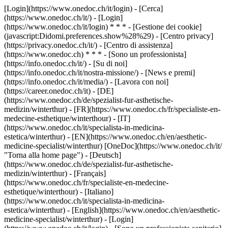
[Login](https://www.onedoc.ch/it/login) - [Cerca]
(https://www.onedoc.ch/it/) - [Login]
(https://www.onedoc.ch/it/login) * * * - [Gestione dei cookie]
(javascript:Didomi.preferences.show%28%29) - [Centro privacy]
(https://privacy.onedoc.ch/it/) - [Centro di assistenza]
(https://www.onedoc.ch) * * * - [Sono un professionista]
(https://info.onedoc.ch/it/) - [Su di noi]
(https://info.onedoc.ch/it/nostra-missione/) - [News e premi]
(https://info.onedoc.ch/it/media/) - [Lavora con noi]
(https://career.onedoc.ch/it)
- [DE]
(https://www.onedoc.ch/de/spezialist-fur-asthetische-
medizin/winterthur) - [FR](https://www.onedoc.ch/fr/specialiste-en-
medecine-esthetique/winterthour) - [IT]
(https://www.onedoc.ch/it/specialista-in-medicina-
estetica/winterthur) - [EN](https://www.onedoc.ch/en/aesthetic-
medicine-specialist/winterthur) [OneDoc](https://www.onedoc.ch/it/
"Torna alla home page") - [Deutsch]
(https://www.onedoc.ch/de/spezialist-fur-asthetische-
medizin/winterthur) - [Français]
(https://www.onedoc.ch/fr/specialiste-en-medecine-
esthetique/winterthour) - [Italiano]
(https://www.onedoc.ch/it/specialista-in-medicina-
estetica/winterthur) - [English](https://www.onedoc.ch/en/aesthetic-
medicine-specialist/winterthur)
- [Login]