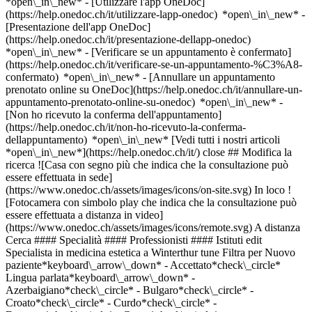
*open\_in\_new* - [Utilizzare l'app OneDoc]
(https://help.onedoc.ch/it/utilizzare-lapp-onedoc) *open\_in\_new* -
[Presentazione dell'app OneDoc]
(https://help.onedoc.ch/it/presentazione-dellapp-onedoc)
*open\_in\_new*
- [Verificare se un appuntamento è confermato](https://help.onedoc.ch/it/verificare-se-un-appuntamento-%C3%A8-confermato) *open\_in\_new* - [Annullare un appuntamento prenotato online su OneDoc](https://help.onedoc.ch/it/annullare-un-appuntamento-prenotato-online-su-onedoc) *open\_in\_new* - [Non ho ricevuto la conferma dell'appuntamento](https://help.onedoc.ch/it/non-ho-ricevuto-la-conferma-dellappuntamento) *open\_in\_new* [Vedi tutti i nostri articoli *open\_in\_new*](https://help.onedoc.ch/it/) close ## Modifica la ricerca ![Casa con segno più che indica che la consultazione può essere effettuata in sede](https://www.onedoc.ch/assets/images/icons/on-site.svg) In loco ![Fotocamera con simbolo play che indica che la consultazione può essere effettuata a distanza in video](https://www.onedoc.ch/assets/images/icons/remote.svg) A distanza Cerca #### Specialità #### Professionisti #### Istituti edit Specialista in medicina estetica a Winterthur tune Filtra per Nuovo paziente*keyboard\_arrow\_down* - Accettato*check\_circle* Lingua parlata*keyboard\_arrow\_down* - Azerbaigiano*check\_circle* - Bulgaro*check\_circle* - Croato*check\_circle* - Curdo*check\_circle* - Francese*check\_circle* - Greco*check\_circle* - Inglese*check\_circle* - Italiano*check\_circle* - Macedone*check\_circle* - Olandese*check\_circle* - Persiano*check\_circle* - Portoghese*check\_circle* - Rumeno*check\_circle* - Russo*check\_circle* - Serbo*check\_circle* - Spagnolo*check\_circle* - Tedesco*check\_circle* - Thailandese*check\_circle* - Turco*check\_circle* - Ucraino*check\_circle* - Ungherese*check\_circle* Sesso*keyboard\_arrow\_down* - Donna*check\_circle* - Uomo*check\_circle* Rete*keyboard\_arrow\_down* - Hirslanden*check\_circle* - RME*check\_circle* - mediX*check\_circle* - hapmed*check\_circle* - Zürcher Gesundheitsnetz*check\_circle* Disponibilità*keyboard\_arrow\_down* - Disponibile oggi*check\_circle* - Entro i prossimi 3 giorni*check\_circle* - Entro i prossimi 7 giorni*check\_circle* - Entro i prossimi 14 giorni*check\_circle* # __Specialista in medicina estetica__ a __Winterthur__: prenota il tuo appuntamento online oggi ## 10 risultati a Winterthur [![Dr.ssa med. Shadi Najaf Zadeh, OB-GYN (ostetrico-ginecologo) a Winterthur](https://assets.onedoc.ch/images/users/ba82bd4ac50cffd23789052f2ab44fbf46e54b849b838d747f0380b9e61b36e8-small.jpg "Dr.ssa med. Shadi Najaf Zadeh, OB-GYN (ostetrico-ginecologo) a Winterthur")](https://www.onedoc.ch/it/ob-gyn-ostetrico-ginecologo/winterthur/pcstt/dr-med-shadi-najaf-zadeh) ### [Dr.ssa med. Shadi Najaf Zadeh](https://www.onedoc.ch/it/ob-gyn-ostetrico-ginecologo/winterthur/pcstt/dr-med-shadi-najaf-zadeh) [OB-GYN (ostetrico-ginecologo)](https://www.onedoc.ch/it/ob-gyn-ostetrico-ginecologo/winterthur), Specialista in medicina estetica [Femedica Theaterstrasse AG](https://www.onedoc.ch/it/studio-medico/winterthur/exqt/femedica-theaterstrasse-ag) Theaterstrasse 1 8400 Winterthur ![Icona paziente con segno più che indica che il professionista accetta nuovi pazienti](https://www.onedoc.ch/assets/images/icons/new-patients.svg)Accetta nuovi pazienti [Prenota un appuntamento](https://www.onedoc.ch/it/ob-gyn-ostetrico-ginecologo/winterthur/pcstt/dr-med-shadi-najaf-zadeh) Competenze:[Specialista del seno](https://www.onedoc.ch/it/specialista-del-seno/winterthur), [Cancro al seno](https://www.onedoc.ch/it/cancro-al-seno/winterthur), [Biopsia mammaria](https://www.onedoc.ch/it/biopsia-mammaria/winterthur), [Screening del cancro al seno](https://www.onedoc.ch/it/screening-del-cancro-al-seno/winterthur), [Mammografia](https://www.onedoc.ch/it/mammografia/winterthur)Vedi di più *chevron\_left* lun 03 ago *chevron\_right* Vedi più appuntamenti *error\_outline* Si è verificato un errore durante il caricamento della disponibilità [Riprova](https://www.onedoc.ch) Competenze:[Specialista del seno](https://www.onedoc.ch/it/specialista-del-seno/winterthur), [Cancro al seno](https://www.onedoc.ch/it/cancro-al-seno/winterthur), [Biopsia mammaria](https://www.onedoc.ch/it/biopsia-mammaria/winterthur), [Screening del cancro al seno](https://www.onedoc.ch/it/screening-del-cancro-al-seno/winterthur), [Mammografia](https://www.onedoc.ch/it/mammografia/winterthur)Vedi di più [![Dr. med. Christos Astrakas, dermatologo a Winterthur](https://assets.onedoc.ch/images/users/ed227261ce074ed3d565c0ff7a2f6bde1973b96c62ef503f1e55bcf55009e601-small.jpg "Dr. med. Christos Astrakas, dermatologo a Winterthur")](https://www.onedoc.ch/it/dermatologo/winterthur/pcrhs/dr-med-christos-astrakas) ### [Dr. med. Christos Astrakas](https://www.onedoc.ch/it/dermatologo/winterthur/pcrhs/dr-med-christos-astrakas) ![Badge che indica un profilo verificato](https://www.onedoc.ch/assets/images/icons/checkmark.svg) [Dermatologo](https://www.onedoc.ch/it/dermatologo/winterthur), Specialista in medicina estetica [Pallas Winterthur](https://www.onedoc.ch/it/clinica/winterthur/e7m4/pallas-winterthur) Gertrudstrasse 1 8400 Winterthur ![Icona paziente con segno più che indica che il professionista accetta nuovi pazienti](https://www.onedoc.ch/assets/images/icons/new-patients.svg)Accetta nuovi pazienti [Prenota un appuntamento](https://www.onedoc.ch/it/dermatologo/winterthur/pcrhs/dr-med-christos-astrakas) Competenze:[Trattamento anti-rughe](https://www.onedoc.ch/it/trattamento-anti-rughe/winterthur), [Laser estetico](https://www.onedoc.ch/it/laser-estetico/winterthur), [Couperose | Rosacea](https://www.onedoc.ch/it/couperose-rosacea/winterthur), [Iperidrosi | Sudorazione eccessiva](https://www.onedoc.ch/it/iperidrosi-sudorazione-eccessiva/winterthur), [Rimozione dei nei](https://www.onedoc.ch/it/rimozione-dei-nei/winterthur), [Tumore della pelle | Cancro della pelle](https://www.onedoc.ch/it/tumore-della-pelle-cancro-della-pelle/winterthur), [Iniezione di tossina botulinica](https://www.onedoc.ch/it/iniezione-di-tossina-botulinica/winterthur), [Melanoma](https://www.onedoc.ch/it/melanoma/winterthur), [Acne](https://www.onedoc.ch/it/acne/winterthur), [Allergia | AllergoTest | Controllo allergie](https://www.onedoc.ch/it/allergia-allergotest-controllo-allergie/winterthur), [Rinite allergica | Febbre da fieno](https://www.onedoc.ch/it/rinite-allergica-febbre-da-fieno/winterthur), [Angioma](https://www.onedoc.ch/it/angioma/winterthur), [Emergenza dermatologica](https://www.onedoc.ch/it/emergenza-dermatologica/winterthur), [Desensibilizzazione | Immunoterapia allergene-specifica | Immunoterapia dell'allergene](https://www.onedoc.ch/it/desensibilizzazione-immunoterapia-allergene-specifica-immunoterapia-dell-allergene/winterthur), [Eczema](https://www.onedoc.ch/it/eczema/winterthur), [Verruche](https://www.onedoc.ch/it/verruche/winterthur), [Ablazione con filo | Graffette](https://www.onedoc.ch/it/ablazione-con-filo-graffette/winterthur), [Micosi dei piedi e delle unghie](https://www.onedoc.ch/it/micosi-dei-piedi-e-delle-unghie/winterthur), [Herpes zoster (fuoco di Sant’Antonio)](https://www.onedoc.ch/it/herpes-zoster-fuoco-di-sant-antonio/winterthur), [Controllo della pelle](https://www.onedoc.ch/it/controllo-della-pelle/winterthur), [Micosi Cutanee](https://www.onedoc.ch/it/micosi-cutanee/winterthur), [Iniezione di acido ialuronico](https://www.onedoc.ch/it/iniezione-di-acido-ialuronico/winterthur), [Iniezione di plasma ricco di piastrine | PRP | Vampire Lift](https://www.onedoc.ch/it/iniezione-di-plasma-ricco-di-piastrine-prp-vampire-lift/winterthur), [Crioterapia](https://www.onedoc.ch/it/crioterapia/winterthur), [Herpes labiale | Bolle di febbre | Herpes simplex](https://www.onedoc.ch/it/herpes-labiale-bolle-di-febbre-herpes-simplex/winterthur), [Controllo dei nei](https://www.onedoc.ch/it/controllo-dei-nei/winterthur), [Psoriasi](https://www.onedoc.ch/it/psoriasi/winterthur), [Dermatologia pediatrica](https://www.onedoc.ch/it/dermatologia-pediatrica/winterthur), [Malattie sessualmente trasmissibili | Infezioni sessualmente trasmissibili (MST/IST)](https://www.onedoc.ch/it/malattie-sessualmente-trasmissibili-infezioni-sessualmente-trasmissibili-mst-ist/winterthur), [Orticaria](https://www.onedoc.ch/it/orticaria/winterthur), [Vitiligine](https://www.onedoc.ch/it/vitiligine/winterthur), [Rimozione di cisti](https://www.onedoc.ch/it/rimozione-di-cisti/winterthur), [Trattamento con laser CO2 | Trattamento con laser CO2 frazionato](https://www.onedoc.ch/it/trattamento-con-laser-co2-trattamento-con-laser-co2-frazionato/winterthur), [Trattamento delle macchie pigmentate](https://www.onedoc.ch/it/trattamento-delle-macchie-pigmentate/winterthur), [Trattamento delle cicatrici](https://www.onedoc.ch/it/trattamento-delle-cicatrici/winterthur)Vedi di più *chevron\_left* lun 03 ago *chevron\_right* Vedi più appuntamenti *error\_outline* Si è verificato un errore durante il caricamento della disponibilità [Riprova](https://www.onedoc.ch) Competenze:[Trattamento anti-rughe](https://www.onedoc.ch/it/trattamento-anti-rughe/winterthur), [Laser estetico](https://www.onedoc.ch/it/laser-estetico/winterthur), [Couperose | Rosacea](https://www.onedoc.ch/it/couperose-rosacea/winterthur), [Iperidrosi | Sudorazione eccessiva](https://www.onedoc.ch/it/iperidrosi-sudorazione-eccessiva/winterthur), [Rimozione dei nei](https://www.onedoc.ch/it/rimozione-dei-nei/winterthur), [Tumore della pelle | Cancro della pelle](https://www.onedoc.ch/it/tumore-della-pelle-cancro-della-pelle/winterthur), [Iniezione di tossina botulinica](https://www.onedoc.ch/it/iniezione-di-tossina-botulinica/winterthur), [Melanoma](https://www.onedoc.ch/it/melanoma/winterthur), [Acne](https://www.onedoc.ch/it/acne/winterthur), [Allergia | AllergoTest | Controllo allergie](https://www.onedoc.ch/it/allergia-allergotest-controllo-allergie/winterthur), [Rinite allergica | Febbre da fieno](https://www.onedoc.ch/it/rinite-allergica-febbre-da-fieno/winterthur), [Angioma](https://www.onedoc.ch/it/angioma/winterthur), [Emergenza dermatologica](https://www.one