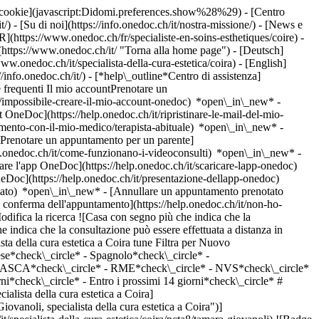
dei cookie](javascript:Didomi.preferences.show%28%29) - [Centro
/) - [Su di noi](https://info.onedoc.ch/it/nostra-missione/) - [News e
](https://www.onedoc.ch/fr/specialiste-en-soins-esthetiques/coire) -
](https://www.onedoc.ch/it/ "Torna alla home page") - [Deutsch]
ww.onedoc.ch/it/specialista-della-cura-estetica/coira) - [English]
//info.onedoc.ch/it/)
- [*help\_outline*Centro di assistenza]
 frequenti Il mio accountPrenotare un
/impossibile-creare-il-mio-account-onedoc) *open\_in\_new* -
t OneDoc](https://help.onedoc.ch/it/ripristinare-le-mail-del-mio-
amento-con-il-mio-medico/terapista-abituale) *open\_in\_new* -
[Prenotare un appuntamento per un parente]
p.onedoc.ch/it/come-funzionano-i-videoconsulti) *open\_in\_new* -
care l'app OneDoc](https://help.onedoc.ch/it/scaricare-lapp-onedoc)
neDoc](https://help.onedoc.ch/it/presentazione-dellapp-onedoc)
www.onedoc.ch) Competenze:[Laser estetico](https://www.onedoc.ch/it/laser-estetico/coira)Vedi di più ## __Specialisti della cura estetica__: altri specialisti sono disponibili online nei pressi di __Coira__ [![Sig.ra Cristiane Cardoso Schneider, terapista della nutrizione (MCO) a Davos Platz](https://assets.onedoc.ch/images/users/280cc5f5f64bbf08fe36497eda4bd9c47c96ee151daf2777837c53588fb2a9c2-small.jpg "Sig.ra Cristiane Cardoso Schneider, terapista della nutrizione (MCO) a Davos Platz")](https://www.onedoc.ch/it/terapista-della-nutrizione-mco/davos-platz/pc0tj/cristiane-cardoso-schneider) ### [Sig.ra Cristiane Cardoso Schneider](https://www.onedoc.ch/it/terapista-della-nutrizione-mco/davos-platz/pc0tj/cristiane-cardoso-schneider) ![Badge che indica un profilo verificato](https://www.onedoc.ch/assets/images/icons/checkmark.svg) [Terapista della nutrizione (MCO)](https://www.onedoc.ch/it/terapista-della-nutrizione-mco/davos-platz), [Specialista della cura estetica](https://www.onedoc.ch/it/specialista-della-cura-estetica/davos-platz) BODYMED CENTER & LEBERFASTEN Davos Mattastrasse 34 7270 Davos Platz ![Sig.ra Cristiane Cardoso Schneider è affiliata alla rete ASCA](https://assets.onedoc.ch/images/networks/logos/496d325fd4282f2f0a46197dd629fd16fcd2d324839e441a2a65aaa74df08a15-small.png)![Sig.ra Cristiane Cardoso Schneider è affiliata alla rete RME](https://assets.onedoc.ch/images/networks/logos/a202aabd14cdddb5ff03205af2481fb805645ff903773c55a6c572d22f23762e-small.png)![Sig.ra Cristiane Cardoso Schneider è affiliata alla rete NVS](https://assets.onedoc.ch/images/networks/logos/9a2241fd4e36c4b6fa68d6b2b5a7d8e03f1311a3e91f86936a143e15035d5cb6-small.png) ![Icona paziente con segno più che indica che il professionista accetta nuovi pazienti](https://www.onedoc.ch/assets/images/icons/new-patients.svg)Accetta nuovi pazienti [Prenota un appuntamento](https://www.onedoc.ch/it/terapista-della-nutrizione-mco/davos-platz/pc0tj/cristiane-cardoso-schneider) Competenze:[Diabete](https://www.onedoc.ch/it/diabete/davos-platz), [Disturbi alimentari](https://www.onedoc.ch/it/disturbi-alimentari/davos-platz), [Cefalea ed emicrania](https://www.onedoc.ch/it/cefalea-ed-emicrania/davos-platz), [Burnout](https://www.onedoc.ch/it/burnout/davos-platz), [Consiglio coniugale e familiare](https://www.onedoc.ch/it/consiglio-coniugale-e-familiare/davos-platz), [Dermapen](https://www.onedoc.ch/it/dermapen/davos-platz), [Trattamento anti-rughe](https://www.onedoc.ch/it/trattamento-anti-rughe/davos-platz), [Microneedling](https://www.onedoc.ch/it/microneedling/davos-platz), [Radiofrequenza](https://www.onedoc.ch/it/radiofrequenza/davos-platz), [HydraFacial](https://www.onedoc.ch/it/hydrafacial/davos-platz), [Trattamento delle macchie pigmentate](https://www.onedoc.ch/it/trattamento-delle-macchie-pigmentate/davos-platz), [Peeling](https://www.onedoc.ch/it/peeling/davos-platz), [Fotomodulazione | Terapia LED](https://www.onedoc.ch/it/fotomodulazione-terapia-led/davos-platz), [Trattamento delle cicatrici](https://www.onedoc.ch/it/trattamento-delle-cicatrici/davos-platz), [Microdermoabrasione](https://www.onedoc.ch/it/microdermoabrasione/davos-platz), [Criolipolisi](https://www.onedoc.ch/it/criolipolisi/davos-platz), [Epilazione laser](https://www.onedoc.ch/it/epilazione-laser/davos-platz)Vedi di più *chevron\_left* lun 03 ago *chevron\_ri