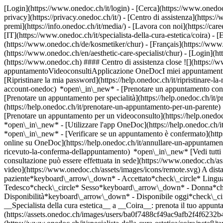
[Login](https://www.onedoc.ch/it/login) - [Cerca](https://www.onedoc
privacy](https://privacy.onedoc.ch/it/) - [Centro di assistenza](https:/
premi](https://info.onedoc.ch/it/media/) - [Lavora con noi](https://car
[IT](https://www.onedoc.ch/it/specialista-della-cura-estetica/coira) 
(https://www.onedoc.ch/de/kosmetiker/chur) - [Français](https://www.one
(https://www.onedoc.ch/en/aesthetic-care-specialist/chur)
- [Login](ht
(https://www.onedoc.ch) #### Centro di assistenza close ![](https:/
appuntamentoVideoconsultiApplicazione OneDocI miei appuntamenti - 
[Ripristinare la mia password](https://help.onedoc.ch/it/ripristinare-
account-onedoc) *open\_in\_new*
- [Prenotare un appuntamento con 
[Prenotare un appuntamento per specialità](https://help.onedoc.ch/
(https://help.onedoc.ch/it/prenotare-un-appuntamento-per-un-parent
[Prenotare un appuntamento per un videoconsulto](https://help.oned
*open\_in\_new* - [Utilizzare l'app OneDoc](https://help.onedoc.ch/i
*open\_in\_new*
- [Verificare se un appuntamento è confermato](https://help.onedoc.ch/it/verificare-se-un-appuntamento-%C3%A8-confermato) *open\_in\_new* - [Annullare un appuntamento prenotato online su OneDoc](https://help.onedoc.ch/it/annullare-un-appuntamento-prenotato-online-su-onedoc) *open\_in\_new* - [Non ho ricevuto la conferma dell'appuntamento](https://help.onedoc.ch/it/non-ho-ricevuto-la-conferma-dellappuntamento) *open\_in\_new* [Vedi tutti i nostri articoli *open\_in\_new*](https://help.onedoc.ch/it/) close ## Modifica la ricerca ![Casa con segno più che indica che la consultazione può essere effettuata in sede](https://www.onedoc.ch/assets/images/icons/on-site.svg) In loco ![Fotocamera con simbolo play che indica che la consultazione può essere effettuata a distanza in video](https://www.onedoc.ch/assets/images/icons/remote.svg) A distanza Cerca #### Specialità #### Professionisti #### Istituti edit Specialista della cura estetica a Coira tune Filtra per Nuovo paziente*keyboard\_arrow\_down* - Accettato*check\_circle* Lingua parlata*keyboard\_arrow\_down* - Inglese*check\_circle* - Portoghese*check\_circle* - Spagnolo*check\_circle* - Tedesco*check\_circle* Sesso*keyboard\_arrow\_down* - Donna*check\_circle* - Uomo*check\_circle* Rete*keyboard\_arrow\_down* - ASCA*check\_circle* - RME*check\_circle* - NVS*check\_circle* Disponibilità*keyboard\_arrow\_down* - Disponibile oggi*check\_circle* - Entro i prossimi 3 giorni*check\_circle* - Entro i prossimi 7 giorni*check\_circle* - Entro i prossimi 14 giorni*check\_circle* # __Specialista della cura estetica__ a __Coira__: prenota il tuo appuntamento online oggi ## 3 risultati a Coira [![Sig.ra Tamara Giovanoli, specialista della cura estetica a Coira](https://assets.onedoc.ch/images/users/ba0f7488cf49ac9afb2f4f6232b4e1f2d4c0e38f1225b6f3d1d0a726601717ab-small.jpg "Sig.ra Tamara Giovanoli, specialista della cura estetica a Coira")](https://www.onedoc.ch/it/specialista-della-cura-estetica/coira/pcta8/tamara-giovanoli) ### [Sig.ra Tamara Giovanoli](https://www.onedoc.ch/it/specialista-della-cura-estetica/coira/pcta8/tamara-giovanoli) ![Badge che indica un profilo verificato](https://www.onedoc.ch/assets/images/icons/checkmark.svg) Specialista della cura estetica [BEAUTYCLINIC | LIPOCLINIC | VENENCLINIC - Chur](https://www.onedoc.ch/it/studio-medico/coira/eba5u/beautyclinic-lipoclinic-venenclinic-chur) Comercialstrasse 32 7000 Coira ![Icona paziente con segno più che indica che il professionista accetta nuovi pazienti](https://www.onedoc.ch/assets/images/icons/new-patients.svg)Accetta nuovi pazienti [Prenota un appuntamento](https://www.onedoc.ch/it/specialista-della-cura-estetica/coira/pcta8/tamara-giovanoli) Competenze:[Trattamento anti-rughe](https://www.onedoc.