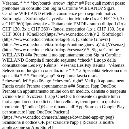
Vésenaz. * * * *keyboard\_arrow\_right* ## Per quali motivi posso
prenotare un consulto con Sig.ra Caroline WIELAND? Sig.ra
Caroline WIELAND effettua consulenze per i seguenti motivi:
Sofrologia: - Sofrologia Caycediana individuale (1x a CHF 130, 3x
a CHF 360) Ipnoterapia: - Trattamento EMDR-trauma di tipo I (1x a
CHF 130, 3x a CHF 360) - Ipnosi terapeutica (1x a CHF 130, 3x a
CHF 360)
1. [OneDoc](https://www.onedoc.ch/it/)/ 2. [Sofrologo](https://www.onedoc.ch/it/sofrologo)/ 3. [Cantone Ginevra](https://www.onedoc.ch/it/sofrologo/cantone-ginevra)/ 4. [Vésenaz](https://www.onedoc.ch/it/sofrologo/vesenaz)/ 5. Sig.ra Caroline WIELAND ### Prenota il tuo appuntamento con Sig.ra Caroline WIELAND Compila il modulo seguente *check* Luogo della consultazione Les Psy Réunis - Vésenaz Les Psy Réunis - Vésenaz Seleziona un luogo di consultazione * * * 2 Specialità Seleziona una specialità * * * *touch\_app* Scegli una fascia oraria *chevron\_left* gio 06 ago *chevron\_right* Vedi più appuntamenti Fascia oraria Prenota appuntamento ### Scarica l'app OneDoc Prenota un appuntamento online con un medico, dentista o terapeuta vicino a te in Svizzera. L'app OneDoc ti consente di gestire tutti i tuoi appuntamenti medici dal tuo cellulare, ovunque e in qualsiasi momento. ![Codice QR che rimanda all’App Store o a Google Play per scaricare l’app OneDoc Pazienti](https://www.onedoc.ch/assets/images/download-app-qr.jpeg) Scansiona il codice QR per scaricare l'app [![Scarica la nostra applicazione su App Store!](https://www.onedoc.ch/assets/images/app-store-badge-it.svg)](https://apps.apple.com/ch/app/onedoc/id1592376413?l=fr)[![Scarica la nostra app su Google Play Store!](https://www.onedoc.ch/assets/images/google-play-badge-it.png)](https://play.google.com/store/apps/details?id=ch.onedoc.patient&hl=fr-CH) *keyboard\_arrow\_right* ## Specialità correlate [Psicologo a Ginevra](https://www.onedoc.ch/it/psicologo/ginevra)[Psicologo a Losanna](https://www.onedoc.ch/it/psicologo/losanna)[Psicologo a Nyon](https://www.onedoc.ch/it/psicologo/nyon)[Psicologo a Morges](https://www.onedoc.ch/it/psicologo/morges)[Psicologo a Onex](https://www.onedoc.ch/it/psicologo/onex)[Psicologo a Meyrin](https://www.onedoc.ch/it/psicologo/meyrin)[Psicologo a Etoy](https://www.onedoc.ch/it/psicologo/etoy)[Psicologo a Rolle](https://www.onedoc.ch/it/psicologo/rolle)[Psicologo a Eysins](https://www.onedoc.ch/it/psicologo/eysins)[Psicologo a Saint-Prex](https://www.onedoc.ch/it/psicologo/saint-prex)[Psicologo a Carouge](https://www.onedoc.ch/it/psicologo/carouge)[Psicologo a Gland](https://www.onedoc.ch/it/psicologo/gland)[Psicologo a Tolochenaz](https://www.onedoc.ch/it/psicologo/tolochenaz)[Psicologo a Lancy](https://www.onedoc.ch/it/psicologo/lancy)[Psicologo a Le Mont-sur-Lausanne](https://www.onedoc.ch/it/psicologo/le-mont-sur-lausanne)[Psicologo a Pully](https://www.onedoc.ch/it/psicologo/pully)[Psicologo a Crissier](https://www.onedoc.ch/it/psicologo/crissier)[Psicologo a Lutry](https://www.onedoc.ch/it/psicologo/lutry)[Psicologo a Chêne-Bourg](https://www.onedoc.ch/it/psicologo/chene-bourg)[Psicologo a Collonge-Bellerive](https://www.onedoc.ch/it/psicologo/collonge-bellerive)[Psicologo a Satigny](https://www.onedoc.ch/it/psicologo/satigny) *keyboard\_arrow\_right* ## Ricerche frequenti [Fisioterapista a Ginevra](https://www.onedoc.ch/it/fisioterapista/ginevra)[Psicologo a Ginevra](https://www.onedoc.ch/it/psicologo/ginevra)[Fisioterapista a Losanna](https://www.onedoc.ch/it/fisioterapista/losanna)[Medico generico a Ginevra](https://www.onedoc.ch/it/medico-generico/ginevra)[Terapista in linfodrenaggio manuale a Ginevra](https://www.onedoc.ch/it/terapista-in-linfodrenaggio-manuale/ginevra)[Massaggiatore classico a Ginevra](https://www.onedoc.ch/it/massaggiatore-classico/ginevra)[Specialista in medicina interna generale a Ginevra](https://www.onedoc.ch/it/specialista-in-medicina-interna-generale/ginevra)[Terapista in riflessologia a Ginevra](https://www.onedoc.ch/it/terapista-in-riflessologia/ginevra)[Dentista a Ginevra](https://www.onedoc.ch/it/dentista/ginevra)[Psicologo a Losanna](https://www.onedoc.ch/it/psicologo/losanna)[Agopuntore a Ginevra](https://www.onedoc.ch/it/agopuntore/ginevra)[Osteopata a Losanna](https://www.onedoc.ch/it/osteopata/losanna)[Massaggiatore classico a Losanna](https://www.onedoc.ch/it/massaggiatore-classico/losanna)[Medico generico a Losanna](https://www.onedoc.ch/it/medico-generico/losanna)[Specialista in Medicina Tradizionale Cinese (MTC) a Ginevra](https://www.onedoc.ch/it/specialista-in-medicina-tradizionale-cinese-mtc/ginevra)[Fisioterapista sportivo a Ginevra](https://www.onedoc.ch/it/fisioterapista-sportivo/ginevra)[OB-GYN (ostetrico-ginecologo) a Ginevra](https://www.onedoc.ch/it/ob-gyn-ostetrico-ginecologo/ginevra)[Psicoterapeuta a Ginevra](https://www.onedoc.ch/it/psicoterapeuta/ginevra)[Massaggiatore terapeutico a Ginevra](https://www.onedoc.ch/it/massaggiatore-terapeutico/ginevra)[Osteopata a Ginevra](https://www.onedoc.ch/it/osteopata/ginevra)[Terapista della nutrizione (MCO) a Ginevra](https://www.onedoc.ch/it/terapista-della-nutrizione-mco/ginevra) *keyboard\_arrow\_right* ## Cerca un professionista [Elenco dei professionisti](https://www.onedoc.ch/it/elenco) [A](https://www.onedoc.ch/it/elenco/A) [B](https://www.onedoc.ch/it/elenco/B) [C](https://www.onedoc.ch/it/elenco/C) [D](https://www.onedoc.ch/it/elenco/D) [E](https://www.onedoc.ch/it/elenco/E) [F](https://www.onedoc.ch/it/elenco/F) [G](https://www.onedoc.ch/it/elenco/G) [H](https://www.onedoc.ch/it/elenco/H) [I](https://www.onedoc.ch/it/elenco/I) [J](https://www.onedoc.ch/it/elenco/J) [K](https://www.onedoc.ch/it/elenco/K) [L](https://www.onedoc.ch/it/elenco/L) [M](https://www.onedoc.ch/it/elenco/M) [N](https://www.onedoc.ch/it/elenco/N) [O](https://www.onedoc.ch/it/elenco/O) [P](https://www.onedoc.ch/it/elenco/P) [Q](https://www.onedoc.ch/it/elenco/Q) [R](https://www.onedoc.ch/it/elenco/R) [S](https://www.onedoc.ch/it/elenco/S) [T](https://www.onedoc.ch/it/elenco/T) [U](https://www.onedoc.ch/it/elenco/U) [V](https://www.onedoc.ch/it/elenco/V) [W](https://www.onedoc.ch/it/elenco/W) [X](https://www.onedoc.ch/it/elenco/X) [Y](https://www.onedoc.ch/it/elenco/Y) [Z](https://www.onedoc.ch/it/elenco/Z) ## OneDoc [Sono un professionista](https://info.onedoc.ch/it/) [Su di noi](https://info.onedoc.ch/it/nostra-missione/) [News e premi](https://info.onedoc.ch/it/media/) [Lavora con noi](https://career.onedoc.ch/it) [Centro privacy](https://privacy.onedoc.ch/it/) [Gestione dei cookie](javascript:Didomi.preferences.show%28%29) [Centro di assistenza](https://help.onedoc.ch/it/) ## Lingue [Deutsch](https://www.onedoc.ch/de/sophrologin/vesenaz/pc2gm/caroline-wieland) [Français](https://www.onedoc.ch/fr/sophrologue/vesenaz/pc2gm/caroline-wieland) [Italiano](https://www.onedoc.ch/it/sofrologa/vesenaz/pc2gm/caroline-wieland) [English](https://www.onedoc.ch/en/sophrologist/vesenaz/pc2gm/caroline-wieland) ## Specialità correlate [Psicologo a Ginevra](https://www.onedoc.ch/it/psicologo/ginevra) [Psicologo a Losanna](https://www.onedoc.ch/it/psicologo/losanna) [Psicologo a Nyon](https://www.onedoc.ch/it/psicologo/nyon) [Psicologo a Morges](https://www.onedoc.ch/it/psicologo/morges) [Psicologo a Onex](https://www.onedoc.ch/it/psicologo/onex) [Psicologo a Meyrin](https://www.onedoc.ch/it/psicologo/meyrin) [Psicologo a Etoy](https://www.onedoc.ch/it/psicologo/etoy) [Psicologo a Rolle](https://www.onedoc.ch/it/psicologo/rolle) [Psicologo a Eysins](https://www.onedoc.ch/it/psicologo/eysins) [Psicologo a Saint-Prex](https://www.onedoc.ch/it/psicologo/saint-prex) [Psicologo a Carouge](https://www.onedoc.ch/it/psicologo/carouge) [Psicologo a Gland](https://www.onedoc.ch/it/psicologo/gland) [Psicologo a Tolochenaz](https://www.onedoc.ch/it/psicologo/tolochenaz) [Psicologo a Lancy](https://www.onedoc.ch/it/psicologo/lancy) [Psicologo a Le Mont-sur-Lausanne](https://www.onedoc.ch/it/psicologo/le-mont-sur-lausanne) [Psicologo a Pully](https://www.onedoc.ch/it/psicologo/pully) [Psicologo a Crissier](https://www.onedoc.ch/it/psicologo/crissier) [Psicologo a Lutry](https://www.onedoc.ch/it/psicologo/lutry) [Psicologo a Chêne-Bourg](https://www.onedoc.ch/it/psicologo/chene-bourg) [Psicologo a Collonge-Bellerive](https://www.onedoc.ch/it/psicologo/collonge-bellerive) [Psicologo a Satigny](https://www.onedoc.ch/it/psicologo/satigny) ## Ricerche frequenti [Fisioterapista a Ginevra](https://www.onedoc.ch/it/fisioterapista/ginevra) [Psicologo a Ginevra](https://www.onedoc.ch/it/psicologo/ginevra) [Fisioterapista a Losanna](https://www.onedoc.ch/it/fisioterapista/losanna) [Medico generico a Ginevra](https://www.onedoc.ch/it/medico-generico/ginevra) [Terapista in linfodrenaggio manuale a Ginevra](https://www.onedoc.ch/it/terapista-in-linfodrenaggio-manuale/ginevra) [Massaggiatore classico a Ginevra](https://www.onedoc.ch/it/massaggiatore-classico/ginevra) [Specialista in medicina interna generale a Ginevra](https://www.onedoc.ch/it/specialista-in-medicina-interna-generale/ginevra) [Terapista in riflessologia a Ginevra](https://www.onedoc.ch/it/terapista-in-riflessologia/ginevra) [Dentista a Ginevra](https://www.onedoc.ch/it/dentista/ginevra) [Psicologo a Losanna](https://www.onedoc.ch/it/psicologo/losanna) [Agopuntore a Ginevra](https://www.onedoc.ch/it/agopuntore/ginevra) [Osteopata a Losanna](https://www.onedoc.ch/it/osteopata/losanna) [Massaggiatore classico a Losanna](https://www.onedoc.ch/it/massaggiatore-classico/losanna) [Medico generico a Losanna](https://www.onedoc.ch/it/medico-generico/losanna) [Specialista in Medicina Tradizionale Cinese (MTC) a Ginevra](https://www.onedoc.ch/it/specialista-in-medicina-tradizionale-cinese-mtc/ginevra) [Fisioterapista sportivo a Ginevra](https://www.onedoc.ch/it/fisioterapista-sportivo/ginevra) [OB-GYN (ostetrico-ginecologo) a Ginevra](https://www.onedoc.ch/it/ob-gyn-ostetrico-ginecologo/ginevra) [Psicoterapeuta a Ginevra](https://www.onedoc.ch/it/psicoterapeuta/ginevra) [Massaggiatore terapeutico a Ginevra](https://www.onedoc.ch/it/massaggiatore-terapeutico/ginevra) [Osteopata a Ginevra](https://www.onedoc.ch/it/osteopata/ginevra) [Terapista della nutrizione (MCO) a Ginevra](https://www.onedoc.ch/it/terapista-della-n