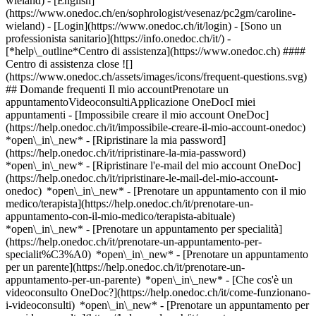
wieland) - [English]
(https://www.onedoc.ch/en/sophrologist/vesenaz/pc2gm/caroline-
wieland)
- [Login](https://www.onedoc.ch/it/login) - [Sono un
professionista sanitario](https://info.onedoc.ch/it/)
-
[*help\_outline*Centro di assistenza](https://www.onedoc.ch) ####
Centro di assistenza close ![]
(https://www.onedoc.ch/assets/images/icons/frequent-questions.svg)
## Domande frequenti Il mio accountPrenotare un
appuntamentoVideoconsultiApplicazione OneDocI miei
appuntamenti - [Impossibile creare il mio account OneDoc]
(https://help.onedoc.ch/it/impossibile-creare-il-mio-account-onedoc)
*open\_in\_new* - [Ripristinare la mia password]
(https://help.onedoc.ch/it/ripristinare-la-mia-password)
*open\_in\_new* - [Ripristinare l'e-mail del mio account OneDoc]
(https://help.onedoc.ch/it/ripristinare-le-mail-del-mio-account-
onedoc) *open\_in\_new*
- [Prenotare un appuntamento con il mio
medico/terapista](https://help.onedoc.ch/it/prenotare-un-
appuntamento-con-il-mio-medico/terapista-abituale)
*open\_in\_new* - [Prenotare un appuntamento per specialità]
(https://help.onedoc.ch/it/prenotare-un-appuntamento-per-
specialit%C3%A0) *open\_in\_new* - [Prenotare un appuntamento
per un parente](https://help.onedoc.ch/it/prenotare-un-
appuntamento-per-un-parente) *open\_in\_new*
- [Che cos'è un
videoconsulto OneDoc?](https://help.onedoc.ch/it/come-funzionano-
i-videoconsulti) *open\_in\_new* - [Prenotare un appuntamento per