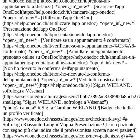
un videoconsulto](https://help.onedoc.ch/it/prenota-un-
appuntamento-a-distanza) *open\_in\_new*
- [Scaricare l'app
OneDoc](https://help.onedoc.ch/it/scaricare-lapp-onedoc)
*open\_in\_new* - [Utilizzare l'app OneDoc]
(https://help.onedoc.ch/it/utilizzare-lapp-onedoc) *open\_in\_new* -
[Presentazione dell'app OneDoc]
(https://help.onedoc.ch/it/presentazione-dellapp-onedoc)
*open\_in\_new*
- [Verificare se un appuntamento è confermato]
(https://help.onedoc.ch/it/verificare-se-un-appuntamento-%C3%A8-
confermato) *open\_in\_new* - [Annullare un appuntamento
prenotato online su OneDoc](https://help.onedoc.ch/it/annullare-un-
appuntamento-prenotato-online-su-onedoc) *open\_in\_new* -
[Non ho ricevuto la conferma dell'appuntamento]
(https://help.onedoc.ch/it/non-ho-ricevuto-la-conferma-
dellappuntamento) *open\_in\_new* [Vedi tutti i nostri articoli
*open\_in\_new*](https://help.onedoc.ch/it/) ![Sig.ra WIELAND,
sofrologa a Vésenaz]
(https://assets.onedoc.ch/images/users/1bb073892ac83889bda85cb
small.png "Sig.ra WIELAND, sofrologa a Vésenaz")
*photo\_camera* # Sig.ra Caroline WIELAND ![Badge che indica
un profilo verificato]
(https://www.onedoc.ch/assets/images/icons/checkmark.svg) ##
Sofrologa Riassunto Luoghi Mappa Presentazione ![Icona paziente
con segno più che indica che il professionista accetta nuovi pazienti]
(https://www.onedoc.ch/assets/images/icons/new-patients.svg) ###