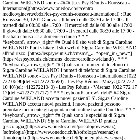
Caroline WIELAND sono: - #### [Les Psy Réunis - Rousseau -
International](https://www.onedoc.ch/it/centro-
medico/ginevra/ebdzl/les-psy-reunis-rousseau-international) : Rue
Rousseau 30, 1201 Ginevra - Il lunedì dalle 08:30 alle 17:00 - Il
martedì dalle 08:30 alle 17:00 - Il mercoledì dalle 08:30 alle 17:00 -
Il giovedì dalle 08:30 alle 17:00 - Il venerdì dalle 08:30 alle 17:00 -
Il sabato chiuso - La domenica chiuso * * *
*keyboard\_arrow\_right* ## Qual è il sito web di Sig.ra Caroline
WIELAND? Puoi visitare il sito web di Sig.ra Caroline WIELAND
all'indirizzo: [https://lespsyreunis.ch/cmsms\_... *open\_in\_new*]
(https://lespsyreunis.ch/cmsms_doctor/caroline-wieland/) . * * *
*keyboard\_arrow\_right* ## Quali sono i numeri di telefono di
Sig.ra Caroline WIELAND? I numeri di telefono di Sig.ra Caroline
WIELAND sono: - Les Psy Réunis - Rousseau - International: [022
722 06 90](tel:+41227220690) - Les Psy Réunis - Muzy: [022 722
10 40](tel:+41227221040) - Les Psy Réunis - Vésenaz: [022 772 17
17](tel:+41227721717) * * * *keyboard\_arrow\_right* ## Sig.ra
Caroline WIELAND accetta nuovi pazienti? Sì, Sig.ra Caroline
WIELAND accetta nuovi pazienti. I nuovi pazienti possono
prenotare facilmente gli appuntamenti online tramite OneDoc. * * *
*keyboard\_arrow\_right* ## Quali sono le specialità di Sig.ra
Caroline WIELAND? Sig.ra Caroline WIELAND pratica
[psicologia](https://www.onedoc.ch/it/psicologo/vesenaz),
[sofrologia](https://www.onedoc.ch/it/sofrologo/vesenaz) e
[ipnoterapia](https://www.onedoc.ch/it/ipnoterapista/vesenaz) a