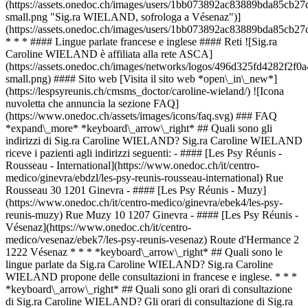
(https://assets.onedoc.ch/images/users/1bb073892ac83889bda85cb
small.png "Sig.ra WIELAND, sofrologa a Vésenaz")]
(https://assets.onedoc.ch/images/users/1bb073892ac83889bda85cb
* * * #### Lingue parlate francese e inglese #### Reti ![Sig.ra
Caroline WIELAND è affiliata alla rete ASCA]
(https://assets.onedoc.ch/images/networks/logos/496d325fd4282f
small.png) #### Sito web [Visita il sito web *open\_in\_new*]
(https://lespsyreunis.ch/cmsms_doctor/caroline-wieland/) ![Icona
nuvoletta che annuncia la sezione FAQ]
(https://www.onedoc.ch/assets/images/icons/faq.svg) ### FAQ
*expand\_more* *keyboard\_arrow\_right* ## Quali sono gli
indirizzi di Sig.ra Caroline WIELAND? Sig.ra Caroline WIELAND
riceve i pazienti agli indirizzi seguenti: - #### [Les Psy Réunis -
Rousseau - International](https://www.onedoc.ch/it/centro-
medico/ginevra/ebdzl/les-psy-reunis-rousseau-international) Rue
Rousseau 30 1201 Ginevra - #### [Les Psy Réunis - Muzy]
(https://www.onedoc.ch/it/centro-medico/ginevra/ebek4/les-psy-
reunis-muzy) Rue Muzy 10 1207 Ginevra - #### [Les Psy Réunis -
Vésenaz](https://www.onedoc.ch/it/centro-
medico/vesenaz/ebek7/les-psy-reunis-vesenaz) Route d'Hermance 2
1222 Vésenaz * * * *keyboard\_arrow\_right* ## Quali sono le
lingue parlate da Sig.ra Caroline WIELAND? Sig.ra Caroline
WIELAND propone delle consultazioni in francese e inglese. * * *
*keyboard\_arrow\_right* ## Quali sono gli orari di consultazione
di Sig.ra Caroline WIELAND? Gli orari di consultazione di Sig.ra