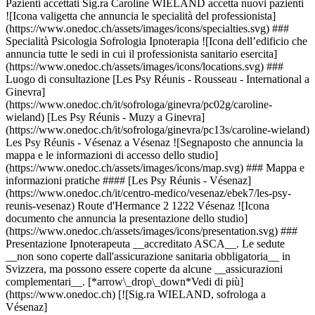
Pazienti accettati Sig.ra Caroline WIELAND accetta nuovi pazienti
![Icona valigetta che annuncia le specialità del professionista]
(https://www.onedoc.ch/assets/images/icons/specialties.svg) ###
Specialità Psicologia Sofrologia Ipnoterapia ![Icona dell’edificio che
annuncia tutte le sedi in cui il professionista sanitario esercita]
(https://www.onedoc.ch/assets/images/icons/locations.svg) ###
Luogo di consultazione [Les Psy Réunis - Rousseau - International a
Ginevra]
(https://www.onedoc.ch/it/sofrologa/ginevra/pc02g/caroline-
wieland) [Les Psy Réunis - Muzy a Ginevra]
(https://www.onedoc.ch/it/sofrologa/ginevra/pc13s/caroline-wieland)
Les Psy Réunis - Vésenaz a Vésenaz ![Segnaposto che annuncia la
mappa e le informazioni di accesso dello studio]
(https://www.onedoc.ch/assets/images/icons/map.svg) ### Mappa e
informazioni pratiche #### [Les Psy Réunis - Vésenaz]
(https://www.onedoc.ch/it/centro-medico/vesenaz/ebek7/les-psy-
reunis-vesenaz) Route d'Hermance 2 1222 Vésenaz ![Icona
documento che annuncia la presentazione dello studio]
(https://www.onedoc.ch/assets/images/icons/presentation.svg) ###
Presentazione Ipnoterapeuta __accreditato ASCA__. Le sedute
__non sono coperte dall'assicurazione sanitaria obbligatoria__ in
Svizzera, ma possono essere coperte da alcune __assicurazioni
complementari__. [*arrow\_drop\_down*Vedi di più]
(https://www.onedoc.ch) [![Sig.ra WIELAND, sofrologa a
Vésenaz]