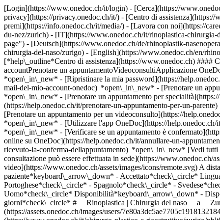
[Login](https://www.onedoc.ch/it/login) - [Cerca](https://www.onedoc
privacy](https://privacy.onedoc.ch/it/) - [Centro di assistenza](https:/
premi](https://info.onedoc.ch/it/media/) - [Lavora con noi](https://car
du-nez/zurich) - [IT](https://www.onedoc.ch/it/rinoplastica-chirurgi
page") - [Deutsch](https://www.onedoc.ch/de/rhinoplastik-nasenoperati
chirurgia-del-naso/zurigo) - [English](https://www.onedoc.ch/en/rhin
[*help\_outline*Centro di assistenza](https://www.onedoc.ch) #### Ce
accountPrenotare un appuntamentoVideoconsultiApplicazione OneDocI 
*open\_in\_new* - [Ripristinare la mia password](https://help.onedoc.c
mail-del-mio-account-onedoc) *open\_in\_new*
- [Prenotare un appu
*open\_in\_new* - [Prenotare un appuntamento per specialità](https
(https://help.onedoc.ch/it/prenotare-un-appuntamento-per-un-parent
[Prenotare un appuntamento per un videoconsulto](https://help.oned
*open\_in\_new* - [Utilizzare l'app OneDoc](https://help.onedoc.ch/i
*open\_in\_new*
- [Verificare se un appuntamento è confermato](https://help.onedoc.ch/it/verificare-se-un-appuntamento-%C3%A8-confermato) *open\_in\_new* - [Annullare un appuntamento prenotato online su OneDoc](https://help.onedoc.ch/it/annullare-un-appuntamento-prenotato-online-su-onedoc) *open\_in\_new* - [Non ho ricevuto la conferma dell'appuntamento](https://help.onedoc.ch/it/non-ho-ricevuto-la-conferma-dellappuntamento) *open\_in\_new* [Vedi tutti i nostri articoli *open\_in\_new*](https://help.onedoc.ch/it/) close ## Modifica la ricerca ![Casa con segno più che indica che la consultazione può essere effettuata in sede](https://www.onedoc.ch/assets/images/icons/on-site.svg) In loco ![Fotocamera con simbolo play che indica che la consultazione può essere effettuata a distanza in video](https://www.onedoc.ch/assets/images/icons/remote.svg) A distanza Cerca #### Specialità #### Professionisti #### Istituti edit Rinoplastica | Chirurgia del naso a Zurigo tune Filtra per Nuovo paziente*keyboard\_arrow\_down* - Accettato*check\_circle* Lingua parlata*keyboard\_arrow\_down* - Francese*check\_circle* - Greco*check\_circle* - Inglese*check\_circle* - Italiano*check\_circle* - Portoghese*check\_circle* - Spagnolo*check\_circle* - Svedese*check\_circle* - Tedesco*check\_circle* - Ungherese*check\_circle* Sesso*keyboard\_arrow\_down* - Donna*check\_circle* - Uomo*check\_circle* Disponibilità*keyboard\_arrow\_down* - Disponibile oggi*check\_circle* - Entro i prossimi 3 giorni*check\_circle* - Entro i prossimi 7 giorni*check\_circle* - Entro i prossimi 14 giorni*check\_circle* # __Rinoplastica | Chirurgia del naso__ a __Zurigo__: prenota il tuo appuntamento online oggi ## 8 risultati a Zurigo [![Dr. Deniel Kish, chirurgo plastico e ricostruttivo a Zurigo](https://assets.onedoc.ch/images/users/7e80a3dc5ae7705c1918132184c63de9ceb5e854d8399f78357400bf0374150a-small.jpg "Dr. Deniel Kish, chirurgo plastico e ricostruttivo a Zurigo")](https://www.onedoc.ch/it/chirurgo-plastico-e-ricostruttivo/zurigo/pblt9/dr-deniel-kish) ### [Dr. Deniel Kish](https://www.onedoc.ch/it/chirurgo-plastico-e-ricostruttivo/zurigo/pblt9/dr-deniel-kish) ![Badge che indica un profilo verificato](https://www.onedoc.ch/assets/images/icons/checkmark.svg) [Chirurgo plastico e ricostruttivo](https://www.onedoc.ch/it/chirurgo-plastico-e-ricostruttivo/zurigo) [Praxis Dr. Kish Deniel](https://www.onedoc.ch/it/studio-medico/zurigo/exc7/praxis-dr-kish-deniel) Bleicherweg 54 8002 Zurigo ![Icona paziente con segno più che indica che il professionista accetta nuovi pazienti](https://www.onedoc.ch/assets/images/icons/new-patients.svg)Accetta nuovi pazienti [Prenota un appuntamento](https://www.onedoc.ch/it/chirurgo-plastico-e-ricostruttivo/zurigo/pblt9/dr-deniel-kish) Competen