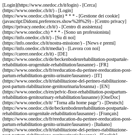
[Login](https://www.onedoc.ch/it/login) - [Cerca]
(https://www.onedoc.ch/it/) - [Login]
(https://www.onedoc.ch/it/login) * * * - [Gestione dei cookie]
(javascript:Didomi.preferences.show%28%29) - [Centro privacy]
(https://privacy.onedoc.ch/it/) - [Centro di assistenza]
(https://www.onedoc.ch) * * * - [Sono un professionista]
(https://info.onedoc.ch/it/) - [Su di noi]
(https://info.onedoc.ch/it/nostra-missione/) - [News e premi]
(https://info.onedoc.ch/it/media/) - [Lavora con noi]
(https://career.onedoc.ch/it)
- [DE]
(https://www.onedoc.ch/de/beckenbodenrehabilitation-postpartale-
rehabilitation-urogenitale-rehabilitation/lausanne) - [FR]
(https://www.onedoc.ch/fr/reeducation-du-perinee-reeducation-post-
partum-rehabilitation-genito-urinaire/lausanne) - [IT]
(https://www.onedoc.ch/it/riabilitazione-del-perineo-riabilitazione-
post-partum-riabilitazione-genitourinaria/losanna) - [EN]
(https://www.onedoc.ch/en/pelvic-floor-rehabilitation-postpartum-
rehabilitation-genitourinary-rehabilitation/lausanne) [OneDoc]
(https://www.onedoc.ch/it/ "Torna alla home page") - [Deutsch]
(https://www.onedoc.ch/de/beckenbodenrehabilitation-postpartale-
rehabilitation-urogenitale-rehabilitation/lausanne) - [Français]
(https://www.onedoc.ch/fr/reeducation-du-perinee-reeducation-post-
partum-rehabilitation-genito-urinaire/lausanne) - [Italiano]
(https://www.onedoc.ch/it/riabilitazione-del-perineo-riabilitazione-