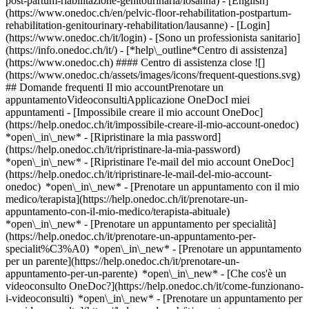
post-partum-riabilitazione-genitourinaria/losanna) - [English]
(https://www.onedoc.ch/en/pelvic-floor-rehabilitation-postpartum-
rehabilitation-genitourinary-rehabilitation/lausanne)
- [Login]
(https://www.onedoc.ch/it/login) - [Sono un professionista sanitario]
(https://info.onedoc.ch/it/)
- [*help\_outline*Centro di assistenza]
(https://www.onedoc.ch) #### Centro di assistenza close ![]
(https://www.onedoc.ch/assets/images/icons/frequent-questions.svg)
## Domande frequenti Il mio accountPrenotare un
appuntamentoVideoconsultiApplicazione OneDocI miei
appuntamenti - [Impossibile creare il mio account OneDoc]
(https://help.onedoc.ch/it/impossibile-creare-il-mio-account-onedoc)
*open\_in\_new* - [Ripristinare la mia password]
(https://help.onedoc.ch/it/ripristinare-la-mia-password)
*open\_in\_new* - [Ripristinare l'e-mail del mio account OneDoc]
(https://help.onedoc.ch/it/ripristinare-le-mail-del-mio-account-
onedoc) *open\_in\_new*
- [Prenotare un appuntamento con il mio
medico/terapista](https://help.onedoc.ch/it/prenotare-un-
appuntamento-con-il-mio-medico/terapista-abituale)
*open\_in\_new* - [Prenotare un appuntamento per specialità]
(https://help.onedoc.ch/it/prenotare-un-appuntamento-per-
specialit%C3%A0) *open\_in\_new* - [Prenotare un appuntamento
per un parente](https://help.onedoc.ch/it/prenotare-un-
appuntamento-per-un-parente) *open\_in\_new*
- [Che cos'è un
videoconsulto OneDoc?](https://help.onedoc.ch/it/come-funzionano-
i-videoconsulti) *open\_in\_new* - [Prenotare un appuntamento per