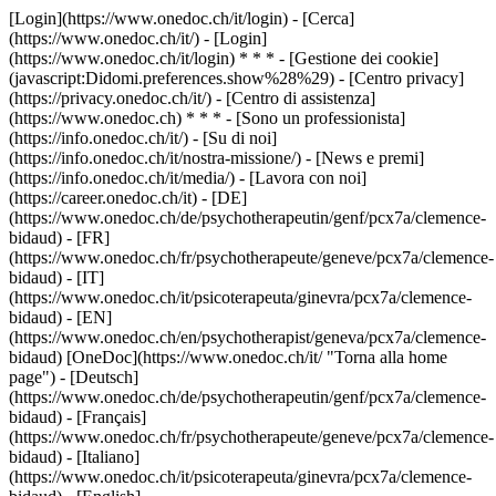
[Login](https://www.onedoc.ch/it/login) - [Cerca]
(https://www.onedoc.ch/it/) - [Login]
(https://www.onedoc.ch/it/login) * * * - [Gestione dei cookie]
(javascript:Didomi.preferences.show%28%29) - [Centro privacy]
(https://privacy.onedoc.ch/it/) - [Centro di assistenza]
(https://www.onedoc.ch) * * * - [Sono un professionista]
(https://info.onedoc.ch/it/) - [Su di noi]
(https://info.onedoc.ch/it/nostra-missione/) - [News e premi]
(https://info.onedoc.ch/it/media/) - [Lavora con noi]
(https://career.onedoc.ch/it)
- [DE]
(https://www.onedoc.ch/de/psychotherapeutin/genf/pcx7a/clemence-
bidaud) - [FR]
(https://www.onedoc.ch/fr/psychotherapeute/geneve/pcx7a/clemence-
bidaud) - [IT]
(https://www.onedoc.ch/it/psicoterapeuta/ginevra/pcx7a/clemence-
bidaud) - [EN]
(https://www.onedoc.ch/en/psychotherapist/geneva/pcx7a/clemence-
bidaud) [OneDoc](https://www.onedoc.ch/it/ "Torna alla home
page") - [Deutsch]
(https://www.onedoc.ch/de/psychotherapeutin/genf/pcx7a/clemence-
bidaud) - [Français]
(https://www.onedoc.ch/fr/psychotherapeute/geneve/pcx7a/clemence-
bidaud) - [Italiano]
(https://www.onedoc.ch/it/psicoterapeuta/ginevra/pcx7a/clemence-