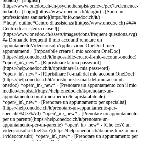
bidaud) - [English]
(https://www.onedoc.ch/en/psychotherapist/geneva/pcx7a/clemence-
bidaud)
- [Login](https://www.onedoc.ch/it/login) - [Sono un
professionista sanitario](https://info.onedoc.ch/it/)
-
[*help\_outline*Centro di assistenza](https://www.onedoc.ch) ####
Centro di assistenza close ![]
(https://www.onedoc.ch/assets/images/icons/frequent-questions.svg)
## Domande frequenti Il mio accountPrenotare un
appuntamentoVideoconsultiApplicazione OneDocI miei
appuntamenti - [Impossibile creare il mio account OneDoc]
(https://help.onedoc.ch/it/impossibile-creare-il-mio-account-onedoc)
*open\_in\_new* - [Ripristinare la mia password]
(https://help.onedoc.ch/it/ripristinare-la-mia-password)
*open\_in\_new* - [Ripristinare l'e-mail del mio account OneDoc]
(https://help.onedoc.ch/it/ripristinare-le-mail-del-mio-account-
onedoc) *open\_in\_new*
- [Prenotare un appuntamento con il mio
medico/terapista](https://help.onedoc.ch/it/prenotare-un-
appuntamento-con-il-mio-medico/terapista-abituale)
*open\_in\_new* - [Prenotare un appuntamento per specialità]
(https://help.onedoc.ch/it/prenotare-un-appuntamento-per-
specialit%C3%A0) *open\_in\_new* - [Prenotare un appuntamento
per un parente](https://help.onedoc.ch/it/prenotare-un-
appuntamento-per-un-parente) *open\_in\_new*
- [Che cos'è un
videoconsulto OneDoc?](https://help.onedoc.ch/it/come-funzionano-
i-videoconsulti) *open\_in\_new* - [Prenotare un appuntamento per