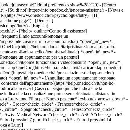
dei cookie](javascript:Didomi.preferences.show%28%29) - [Centro
/) - [Su di noi](https://info.onedoc.ch/it/nostra-missione/) - [News e
R](https://www.onedoc.ch/fr/psychologue/lutry) - [IT]
 alla home page") - [Deutsch]
sicologo/lutry) - [English]
oc.ch/it/)
- [*help\_outline*Centro di assistenza]
 frequenti Il mio accountPrenotare un
/impossibile-creare-il-mio-account-onedoc) *open\_in\_new* -
t OneDoc](https://help.onedoc.ch/it/ripristinare-le-mail-del-mio-
amento-con-il-mio-medico/terapista-abituale) *open\_in\_new* -
[Prenotare un appuntamento per un parente]
p.onedoc.ch/it/come-funzionano-i-videoconsulti) *open\_in\_new* -
care l'app OneDoc](https://help.onedoc.ch/it/scaricare-lapp-onedoc)
neDoc](https://help.onedoc.ch/it/presentazione-dellapp-onedoc)
/it/supporto-psicologico-per-la-gestione-dello-stress/lutry)Vedi di più ## __Psicologi__: altri specialisti sono disponibili online nei pressi di __Lutry__ [![Sig. Christian Astre, psicologo a Losanna](https://assets.onedoc.ch/images/users/50c152131ab60046449919c36aea4d53555f668c6fd02eeea46016eaecf429d3-small.jpg "Sig. Christian Astre, psicologo a Losanna")](https://www.onedoc.ch/it/psicologo/losanna/pc0vt/christian-astre) ### [Sig. Christian Astre](https://www.onedoc.ch/it/psicologo/losanna/pc0vt/christian-astre) ![Badge che indica un profilo verificato](https://www.onedoc.ch/assets/images/icons/checkmark.svg) [Psicologo](https://www.onedoc.ch/it/psicologo/losanna) Cabinet 35 - Christian Astre Avenue de Rumine 35 1005 Losanna ![Sig. Christian Astre è affiliato alla rete ASCA](https://assets.onedoc.ch/images/networks/logos/496d325fd4282f2f0a46197dd629fd16fcd2d324839e441a2a65aaa74df08a15-small.png) ![Icona fotocamera con simbolo play che indica che il professionista offre videoconsulti](https://www.onedoc.ch/assets/images/icons/video-consultations.svg)Video-consulti disponibili ![Icona paziente con segno più che indica che il professionista accetta nuovi pazienti](https://www.onedoc.ch/assets/images/icons/new-patients.svg)Accetta nuovi pazienti [Prenota un appuntamento](https://www.onedoc.ch/it/psicologo/losanna/pc0vt/christian-astre) Competenze:[Disturbi d'ansia](https://www.onedoc.ch/it/disturbi-d-ansia/losanna), [Supporto psicologico per la gestione dello stress](https://www.onedoc.ch/it/supporto-psicologico-per-la-gestione-dello-stress/losanna), [Supporto psicologico per la depressione](https://www.onedoc.ch/it/supporto-psicologico-per-la-depressione/losanna), [Supporto psicologico per il dolore cronico](https://www.onedoc.ch/it/supporto-psicologico-per-il-dolore-cronico/losanna), [Supporto psicologico in addittologia](https://www.onedoc.ch/it/supporto-psicologico-in-addittologia/losanna), [Supporto psicologico per anziani](https://www.onedoc.ch/it/supporto-psicologico-per-anziani/losanna)Vedi di più *chevron\_left* lun 03 ago *chevron\_right* Vedi più appuntamenti *error\_outline* Si è verificato un errore durante il caricamento della disponibilità [Riprova](https://www.onedoc.ch) Competenze:[Disturbi d'ansia](https://www.onedoc.ch/it/disturbi-d-ansia/losanna), [Supporto psicologico per la gestione dello stress](https://www.onedoc.ch/it/supporto-psicologico-per-la-gestione-dello-stress/losanna), [Supporto psicologico per la depressione](https://www.onedoc.ch/it/supporto-psicologico-per-la-depressione/losanna), [Supporto psicologico per il dolore cronico](https://www.onedoc.ch/it/supporto-psicologico-per-il-dolore-cronico/losanna), [Supporto psicologico in addittologia](https://www.onedoc.ch/it/supporto-psicologico-in-addittologia/losanna), [Supporto psicologico per anziani](https://www.onedoc.ch/it/supporto-psicologico-per-anziani/losanna)Vedi di più [![Sig.ra Rachel Voirin, psicologa a Losanna](https://assets.onedoc.ch/images/users/54ceff6feeb235002181e0fa13f5e8456760573344ca5edf9d8880c8545833a7-small.png "Sig.ra Rachel Voirin, psicologa a Losanna")](https://www.onedoc.ch/it/psicologa/losanna/pc1z5/rachel-voirin) ### [Sig.ra Rachel Voirin](https://www.onedoc.ch/it/psicologa/losanna/pc1z5/rachel-voirin) ![Badge che indica un profilo verificato](https://www.onedoc.ch/assets/images/icons/checkmark.svg