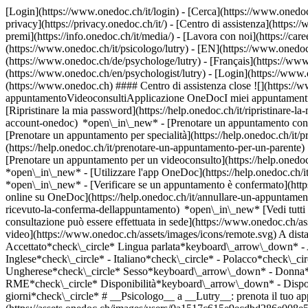
[Login](https://www.onedoc.ch/it/login) - [Cerca](https://www.onedoc
privacy](https://privacy.onedoc.ch/it/) - [Centro di assistenza](https:/
premi](https://info.onedoc.ch/it/media/) - [Lavora con noi](https://car
(https://www.onedoc.ch/it/psicologo/lutry) - [EN](https://www.onedo
(https://www.onedoc.ch/de/psychologe/lutry) - [Français](https://www.
(https://www.onedoc.ch/en/psychologist/lutry)
- [Login](https://www.o
(https://www.onedoc.ch) #### Centro di assistenza close ![](https:/
appuntamentoVideoconsultiApplicazione OneDocI miei appuntamenti - 
[Ripristinare la mia password](https://help.onedoc.ch/it/ripristinare-
account-onedoc) *open\_in\_new*
- [Prenotare un appuntamento con 
[Prenotare un appuntamento per specialità](https://help.onedoc.ch/
(https://help.onedoc.ch/it/prenotare-un-appuntamento-per-un-parent
[Prenotare un appuntamento per un videoconsulto](https://help.oned
*open\_in\_new* - [Utilizzare l'app OneDoc](https://help.onedoc.ch/i
*open\_in\_new*
- [Verificare se un appuntamento è confermato](https://help.onedoc.ch/it/verificare-se-un-appuntamento-%C3%A8-confermato) *open\_in\_new* - [Annullare un appuntamento prenotato online su OneDoc](https://help.onedoc.ch/it/annullare-un-appuntamento-prenotato-online-su-onedoc) *open\_in\_new* - [Non ho ricevuto la conferma dell'appuntamento](https://help.onedoc.ch/it/non-ho-ricevuto-la-conferma-dellappuntamento) *open\_in\_new* [Vedi tutti i nostri articoli *open\_in\_new*](https://help.onedoc.ch/it/) close ## Modifica la ricerca ![Casa con segno più che indica che la consultazione può essere effettuata in sede](https://www.onedoc.ch/assets/images/icons/on-site.svg) In loco ![Fotocamera con simbolo play che indica che la consultazione può essere effettuata a distanza in video](https://www.onedoc.ch/assets/images/icons/remote.svg) A distanza Cerca #### Specialità #### Professionisti #### Istituti edit Psicologo a Lutry tune Filtra per Nuovo paziente*keyboard\_arrow\_down* - Accettato*check\_circle* Lingua parlata*keyboard\_arrow\_down* - Albanese*check\_circle* - Arabo*check\_circle* - Bosniaco*check\_circle* - Croato*check\_circle* - Francese*check\_circle* - Inglese*check\_circle* - Italiano*check\_circle* - Polacco*check\_circle* - Portoghese*check\_circle* - Russo*check\_circle* - Serbo*check\_circle* - Spagnolo*check\_circle* - Tedesco*check\_circle* - Ungherese*check\_circle* Sesso*keyboard\_arrow\_down* - Donna*check\_circle* - Uomo*check\_circle* Rete*keyboard\_arrow\_down* - Swiss Medical Network*check\_circle* - ASCA*check\_circle* - RME*check\_circle* Disponibilità*keyboard\_arrow\_down* - Disponibile oggi*check\_circle* - Entro i prossimi 3 giorni*check\_circle* - Entro i prossimi 7 giorni*check\_circle* - Entro i prossimi 14 giorni*check\_circle* # __Psicologo__ a __Lutry__: prenota il tuo appuntamento online oggi ## 2 risultati a Lutry [![Sig.ra Laure Jost, psicologa a Lutry](https://assets.onedoc.ch/images/users/0a1517c615e9ecdbd286e008e57d43049e72e300ef560675ee0c7519cacfa92c-small.jpg "Sig.ra Laure Jost, psicologa a Lutry")](https://www.onedoc.ch/it/psicologa/lutry/pcxpw/laure-jost) ### [Sig.ra Laure Jost](https://www.onedoc.ch/it/psicologa/lutry/pcxpw/laure-jost) ![Badge che indica un profilo verificato](https://www.onedoc.ch/assets/images/icons/checkmark.svg) Psicologa Cabinet de Laure Jost Chemin du Corgeon 16 1095 Lutry ![Icona paziente con segno più che indica che il professionista accetta nuovi pazienti](https://www.onedoc.ch/assets/images/icons/new-patients.svg)Accetta nuovi pazienti [Prenota un appuntamento](https://www.onedoc.ch/it/psicologa/lutry/pcxpw/laure-jost) Competenze:[Supporto psicologico per la gestione dello stress](https://www.onedoc.ch/it/supporto-psicologico-per-la-gesti