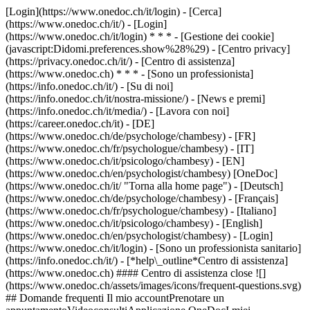
[Login](https://www.onedoc.ch/it/login) - [Cerca]
(https://www.onedoc.ch/it/) - [Login]
(https://www.onedoc.ch/it/login) * * * - [Gestione dei cookie]
(javascript:Didomi.preferences.show%28%29) - [Centro privacy]
(https://privacy.onedoc.ch/it/) - [Centro di assistenza]
(https://www.onedoc.ch) * * * - [Sono un professionista]
(https://info.onedoc.ch/it/) - [Su di noi]
(https://info.onedoc.ch/it/nostra-missione/) - [News e premi]
(https://info.onedoc.ch/it/media/) - [Lavora con noi]
(https://career.onedoc.ch/it)
- [DE]
(https://www.onedoc.ch/de/psychologe/chambesy) - [FR]
(https://www.onedoc.ch/fr/psychologue/chambesy) - [IT]
(https://www.onedoc.ch/it/psicologo/chambesy) - [EN]
(https://www.onedoc.ch/en/psychologist/chambesy) [OneDoc]
(https://www.onedoc.ch/it/ "Torna alla home page") - [Deutsch]
(https://www.onedoc.ch/de/psychologe/chambesy) - [Français]
(https://www.onedoc.ch/fr/psychologue/chambesy) - [Italiano]
(https://www.onedoc.ch/it/psicologo/chambesy) - [English]
(https://www.onedoc.ch/en/psychologist/chambesy)
- [Login]
(https://www.onedoc.ch/it/login) - [Sono un professionista sanitario]
(https://info.onedoc.ch/it/)
- [*help\_outline*Centro di assistenza]
(https://www.onedoc.ch) #### Centro di assistenza close ![]
(https://www.onedoc.ch/assets/images/icons/frequent-questions.svg)
## Domande frequenti Il mio accountPrenotare un