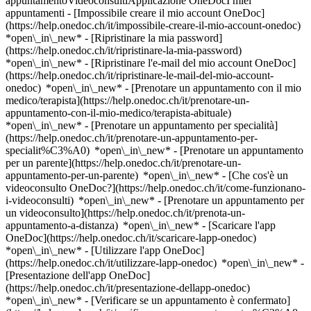
appuntamentoVideoconsultiApplicazione OneDocI miei
appuntamenti - [Impossibile creare il mio account OneDoc]
(https://help.onedoc.ch/it/impossibile-creare-il-mio-account-onedoc)
*open\_in\_new* - [Ripristinare la mia password]
(https://help.onedoc.ch/it/ripristinare-la-mia-password)
*open\_in\_new* - [Ripristinare l'e-mail del mio account OneDoc]
(https://help.onedoc.ch/it/ripristinare-le-mail-del-mio-account-
onedoc) *open\_in\_new*
- [Prenotare un appuntamento con il mio
medico/terapista](https://help.onedoc.ch/it/prenotare-un-
appuntamento-con-il-mio-medico/terapista-abituale)
*open\_in\_new* - [Prenotare un appuntamento per specialità]
(https://help.onedoc.ch/it/prenotare-un-appuntamento-per-
specialit%C3%A0) *open\_in\_new* - [Prenotare un appuntamento
per un parente](https://help.onedoc.ch/it/prenotare-un-
appuntamento-per-un-parente) *open\_in\_new*
- [Che cos'è un
videoconsulto OneDoc?](https://help.onedoc.ch/it/come-funzionano-
i-videoconsulti) *open\_in\_new* - [Prenotare un appuntamento per
un videoconsulto](https://help.onedoc.ch/it/prenota-un-
appuntamento-a-distanza) *open\_in\_new*
- [Scaricare l'app
OneDoc](https://help.onedoc.ch/it/scaricare-lapp-onedoc)
*open\_in\_new* - [Utilizzare l'app OneDoc]
(https://help.onedoc.ch/it/utilizzare-lapp-onedoc) *open\_in\_new* -
[Presentazione dell'app OneDoc]
(https://help.onedoc.ch/it/presentazione-dellapp-onedoc)
*open\_in\_new*
- [Verificare se un appuntamento è confermato](https://help.onedoc.ch/it/verificare-se-un-appuntamento-%C3%A8-confermato) *open\_in\_new* - [Annullare un appuntamento prenotato online su OneDoc](https://help.onedoc.ch/it/annullare-un-appuntamento-prenotato-online-su-onedoc) *open\_in\_new* - [Non ho ricevuto la conferma dell'appuntamento](https://help.onedoc.ch/it/non-ho-ricevuto-la-conferma-dellappuntamento) *open\_in\_new* [Vedi tutti i nostri articoli *open\_in\_new*](https://help.onedoc.ch/it/) close ## Modifica la ricerca ![Casa con segno più che indica che la consultazione può essere effettuata in sede](https://www.onedoc.ch/assets/images/icons/on-site.svg) In loco ![Fotocamera con simbolo play che indica che la consultazione può essere effettuata a distanza in video](https://www.onedoc.ch/assets/images/icons/remote.svg) A distanza Cerca #### Specialità #### Professionisti #### Istituti edit Psicologo a Chambésy tune Filtra per Nuovo paziente*keyboard\_arrow\_down* - Accettato*check\_circle* Lingua parlata*keyboard\_arrow\_down* - Albanese*check\_circle* - Arabo*check\_circle* - Armeno*check\_circle* - Bulgaro*check\_circle* - Francese*check\_circle* - Galiziano*check\_circle* - Giapponese*check\_circle* - Greco*check\_circle* - Inglese*check\_circle* - Italiano*check\_circle* - Persiano*check\_circle* - Polacco*check\_circle* - Portoghese*check\_circle* - Rumeno*check\_circle* - Russo*check\_circle* - Serbo*check\_circle* - Spagnolo*check\_circle* - Tedesco*check\_circle* - Turco*check\_circle* - Ungherese*check\_circle* Sesso*keyboard\_arrow\_down* - Donna*check\_circle* - Uomo*check\_circle* Rete*keyboard\_arrow\_down* - Swiss Medical Network*check\_circle* - ASCA*check\_circle* - RME*check\_circle* Disponibilità*keyboard\_arrow\_down* - Disponibile oggi*check\_circle* - Entro i prossimi 3 giorni*check\_circle* - Entro i prossimi 7 giorni*check\_circle* - Entro i prossimi 14 giorni*check\_circle* # __Psicologo__ a __Chambésy__: prenota il tuo appuntamento online oggi ## 1 risultato a Chambésy [![Sig.ra Caroline Verdesca, psicologa a Chambésy](https://assets.onedoc.ch/images/users/634edf0f951241b0812788fbfa70ba24ef101e058ac8355532ad9508486ba18a-small.png "Sig.ra Caroline Verdesca, psicologa a Chambésy")](https://www.onedoc.ch/it/psicologa/chambesy/pcumy/caroline-verdesca) ### [Sig.ra Caroline Verdesca](https://www.onedoc.ch/it/psicologa/chambesy/pcumy/caroline-verdesca) ![Badge che indica un profilo verificato](https://www.onedoc.ch/assets/images/icons/checkmark.svg) Psicologa Cabinet de Caroline Verdesca chez le Docteur Elisabeth Schaerer Chemin de la Nonnette 29B 1292 Chambésy ![Icona paziente con segno più che indica che il professionista accetta nuovi pazienti](https://www.onedoc.ch/assets/images/icons/new-patients.svg)Accetta nuovi pazienti [Prenota un appuntamento](https://www.onedoc.ch/it/psicologa/chambesy/pcumy/caroline-verdesca) *chevron\_left* lun 03 ago *chevron\_right* Vedi più appuntamenti *error\_outline* Si è verificato un errore durante il caricamento della disponibilità [Riprova](https://www.onedoc.ch) ## __Psicologi__: altri specialisti sono disponibili online nei pressi di __Chambésy__ [![Sig.ra Laurie Cazorla, psicologa a Ginevra](https://assets.onedoc.ch/images/users/fe71910d314941d3433971d447afc5b84e78c99361a119dd7c799563f1b8f80e-small.jpg "Sig.ra Laurie Cazorla, psicologa a Ginevra")](https://www.onedoc.ch/it/psicologa/ginevra/pczrz/laurie-cazorla) ### [Sig.ra Laurie Cazorla](https://www.onedoc.ch/it/psicologa/ginevra/pczrz/laurie-cazorla) ![Badge che indica un profilo verificato](https://www.onedoc.ch/assets/images/icons/checkmark.svg) [Psicologa](https://www.onedoc.ch/it/psicologo/ginevra) Laurie Cazorla Rue de Vermont 9 1202 Ginevra ![Icona paziente con segno meno che indica che il professionista non accetta nuovi pazienti](https://www.onedoc.ch/assets/images/icons/no-new-patients.svg)Non accetta nuovi pazienti [Prenota un appuntamento](https://www.onedoc.ch/it/psicologa/ginevra/pczrz/laurie-cazorla) Competenze:[Terapia cognitivo-comportamentale (CBT)](https://www.onedoc.ch/it/terapia-cognitivo-comportamentale-cbt/ginevra), [Disturbi d'ansia](https://www.onedoc.ch/it/disturbi-d-ansia/ginevra), [Supporto psicologico per la depressione](https://www.onedoc.ch/it/supporto-psicologico-per-la-depressione/ginevra), [Dipendenze](https://www.onedoc.ch/it/dipendenze/ginevra), [Disturbi del sonno](https://www.onedoc.ch/it/disturbi-del-sonno/ginevra), [Disturbi alimentari](https://www.onedoc.ch/it/disturbi-alimentari/ginevra), [Supporto psicologico per disturbi della personalità](https://www.onedoc.ch/it/supporto-psicologico-per-disturbi-della-personalita/ginevra), [Schema Therapy](https://www.onedoc.ch/it/schema-therapy/ginevra), [Sostegno allo sviluppo personale](https://www.onedoc.ch/it/sostegno-allo-sviluppo-personale/ginevra)Vedi di più *chevron\_left* lun 03 ago *chevron\_right* Vedi più appuntamenti *error\_outline* Si è verificato un errore durante il caricamento della disponibilità [Riprova](https://www.onedoc.ch) Competenze:[Terapia cognitivo-comportamentale (CBT)](https://www.onedoc.ch/it/terapia-cognitivo-comportamentale-cbt/ginevra), [Disturbi d'ansia](https://www.onedoc.ch/it/disturbi-d-ansia/ginevra), [Supporto psicologico per la depressione](https://www.onedoc.ch/it/supporto-psicologico-per-la-depressione/ginevra), [Dipendenze](https://www.onedoc.ch/it/dipendenze/ginevra), [Disturbi del sonno](https://www.onedoc.ch/it/disturbi-del-sonno/ginevra), [Disturbi alimentari](https://www.onedoc.ch/it/disturbi-alimentari/ginevra), [Supporto psicologico per disturbi della personalità](https://www.onedoc.ch/it/supporto-psicologico-per-disturbi-della-personalita/ginevra), [Schema Therapy](https://www.onedoc.ch/it/schema-therapy/ginevra), [Sostegno allo sviluppo personale](https://www.onedoc.ch/it/sostegno-allo-sviluppo-personale/ginevra)Vedi di più [![Sig.ra Ana Sampaio, psicologa a Ginevra](https://assets.onedoc.ch/images/users/9143c1398ee291d10f107ee255336083768f43252b8c00f8d569ab3005b6f77f-small.jpg "Sig.ra Ana Sampaio, psicologa a Ginevra")](https://www.onedoc.ch/it/psicologa/ginevra/pc4rl/ana-sampaio) ### [Sig.ra Ana Sampaio](https://www.onedoc.ch/it/psicologa/ginevra/pc4rl/ana-sampaio) ![Badge che indica un profilo verificato](https://www.onedoc.ch/assets/images/icons/checkmark.svg) [Psicologa](https://www.onedoc.ch/it/psicologo/ginevra) [Psy chez moi - Genève (rue Rothschild)](https://www.onedoc.ch/it/studio-medico-associato/ginevra/ebflx/psy-chez-moi-geneve-rue-rothschild) Rue Rothschild 50 1202 Ginevra ![Icona paziente con segno più che indica che il professionista accetta nuovi pazienti](https://www.onedoc.ch/assets/images/icons/new-patients.svg)Accetta nuovi pazienti [Prenota un appuntamento](https://www.onedoc.ch/it/psicologa/ginevra/pc4rl/ana-sampaio) Competenze:[Supporto psicologico per l'adozione](https://www.onedoc.ch/it/supporto-psicologico-per-l-adozione/ginevra), [Supporto psicologico per la traumi nell’infanzia](https://www.onedoc.ch/it/supporto-psicologico-per-la-traumi-nell-infanzia/ginevra), [Supporto psicologico per la depressione](https://www.onedoc.ch/it/supporto-psicologico-per-la-depressione/ginevra), [Disturbi d'ansia](https://www.onedoc.ch/it/disturbi-d-ansia/ginevra), [Consiglio coniugale e familiare](https://www.onedoc.ch/it/consiglio-coniugale-e-familiare/ginevra), [Supporto psicologico del burnout](https://www.onedoc.ch/it/supporto-psicologico-del-burnout/ginevra), [Supporto psicologico per disturbi dello spettro autistico (ASD)](https://www.onedoc.ch/it/supporto-psicologico-per-disturbi-dello-spettro-autistico-asd/ginevra), [ADHD | Disturbo da deficit di attenzione con o senza iperattività](https://www.onedoc.ch/it/adhd-disturbo-da-deficit-di-attenzione-con-o-senza-iperattivita/ginevra), [Disturbi alimentari](https://www.onedoc.ch/it/disturbi-alimentari/ginevra)Vedi di più *chevron\_left* lun 03 ago *chevron\_right* Vedi più appuntamenti *error\_outline* Si è verificato un errore durante il caricamento della disponibilità [Riprova](https://www.onedoc.ch) Competenze:[Supporto psicologico per l'adozione](https://www.onedoc.ch/it/supporto-psicologico-per-l-adozione/ginevra), [Supporto psicologico per la traumi nell’infanzia](https://www.onedoc.ch/it/supporto-psicologico-per-la-traumi-nell-infanzia/ginevra), [Supporto psicologico per la depressione](https://www.onedoc.ch/it/supporto-psicologico-per-la-depressione/ginevra), [Disturbi d'ansia](https://www.onedoc.ch/it/disturbi-d-ansia/ginevra), [Consiglio coniugale e familiare](https://www.onedoc.ch/it/consiglio-coniugale-e-familiare/ginevra), [Supporto psicologico del burnout](https://www.onedoc.ch/it/supporto-psicologico-del-burnout/ginevra), [Supporto psicologico per disturbi dello spettro autistico (ASD)](https://www.onedoc.ch/it/supporto-psicologico-per-disturbi-dello-spettro-autistico-asd/ginevra), [ADHD | Disturbo da deficit di attenzione con o senza iperattività](https://www.onedoc.ch/it/adhd-disturbo-da-deficit-di-attenzione-con-o-senza-iperattivita/ginevra), [Disturbi alimentari](https://www.onedoc.ch/it/disturbi-alimentari/ginevra)Vedi di più [![Sig.ra Syaka Fourel, psicologa a Ginevra](https://assets.onedoc.ch/images/users/03df15b1eda1c46cd47ec9094ef73fdbee4b8dfce85c856ef510b3ce59ea9204-small.png "Sig.ra Syaka Fourel, psicologa a Ginevra")](https://www.onedoc.ch/it/psicologa/ginevra/pc3kw/syaka-fourel) ### [Sig.ra Syaka Fourel](https://www.onedoc.ch/it/psicologa/ginevra/pc3kw/syaka-fourel) ![Badge che indica un profilo verificato](https://www.onedoc.ch/assets/images/icons/checkmark.svg) [Psicologa](https://www.onedoc.ch/it/psicologo/ginevra) 1er RDV PRESENTIEL GENEVE - 30 à 40min Rue Philippe-Plantamour 34 1201 Ginevra ![Icona paziente con segno più che indica che il professionista accetta nuovi pazienti](https://www.onedoc.ch/assets/images/icons/new-patients.svg)Accetta nuovi pazienti [Prenota