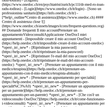
radu-todiras) - [English]
(https://www.onedoc.ch/en/psychiatrist/zurich/pc11l/dr-med-ro-ioan-
radu-todiras)
- [Login](https://www.onedoc.ch/it/login) - [Sono un
professionista sanitario](https://info.onedoc.ch/it/)
-
[*help\_outline*Centro di assistenza](https://www.onedoc.ch) ####
Centro di assistenza close ![]
(https://www.onedoc.ch/assets/images/icons/frequent-questions.svg)
## Domande frequenti Il mio accountPrenotare un
appuntamentoVideoconsultiApplicazione OneDocI miei
appuntamenti - [Impossibile creare il mio account OneDoc]
(https://help.onedoc.ch/it/impossibile-creare-il-mio-account-onedoc)
*open\_in\_new* - [Ripristinare la mia password]
(https://help.onedoc.ch/it/ripristinare-la-mia-password)
*open\_in\_new* - [Ripristinare l'e-mail del mio account OneDoc]
(https://help.onedoc.ch/it/ripristinare-le-mail-del-mio-account-
onedoc) *open\_in\_new*
- [Prenotare un appuntamento con il mio
medico/terapista](https://help.onedoc.ch/it/prenotare-un-
appuntamento-con-il-mio-medico/terapista-abituale)
*open\_in\_new* - [Prenotare un appuntamento per specialità]
(https://help.onedoc.ch/it/prenotare-un-appuntamento-per-
specialit%C3%A0) *open\_in\_new* - [Prenotare un appuntamento
per un parente](https://help.onedoc.ch/it/prenotare-un-
appuntamento-per-un-parente) *open\_in\_new*
- [Che cos'è un
videoconsulto OneDoc?](https://help.onedoc.ch/it/come-funzionano-
i-videoconsulti) *open\_in\_new* - [Prenotare un appuntamento per