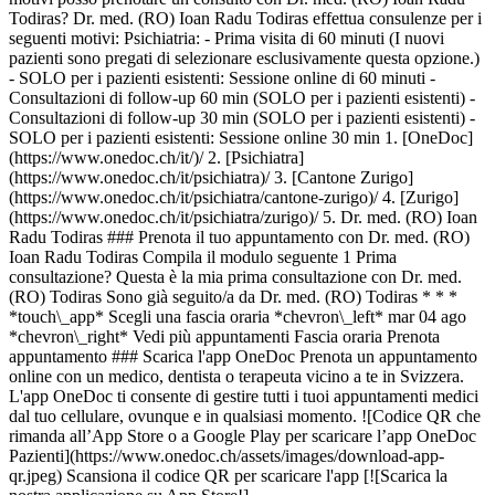
1. [OneDoc](https://www.onedoc.ch/it/)/ 2. [Psichiatra](https://www.onedoc.ch/it/psichiatra)/ 3. [Cantone Zurigo](https://www.onedoc.ch/it/psichiatra/cantone-zurigo)/ 4. [Zurigo](https://www.onedoc.ch/it/psichiatra/zurigo)/ 5. Dr. med. (RO) Ioan Radu Todiras ### Prenota il tuo appuntamento con Dr. med. (RO) Ioan Radu Todiras Compila il modulo seguente 1 Prima consultazione? Questa è la mia prima consultazione con Dr. med. (RO) Todiras Sono già seguito/a da Dr. med. (RO) Todiras * * * *touch\_app* Scegli una fascia oraria *chevron\_left* mar 04 ago *chevron\_right* Vedi più appuntamenti Fascia oraria Prenota appuntamento ### Scarica l'app OneDoc Prenota un appuntamento online con un medico, dentista o terapeuta vicino a te in Svizzera. L'app OneDoc ti consente di gestire tutti i tuoi appuntamenti medici dal tuo cellulare, ovunque e in qualsiasi momento. ![Codice QR che rimanda all’App Store o a Google Play per scaricare l’app OneDoc Pazienti](https://www.onedoc.ch/assets/images/download-app-qr.jpeg) Scansiona il codice QR per scaricare l'app [![Scarica la nostra applicazione su App Store!](https://www.onedoc.ch/assets/images/app-store-badge-it.svg)](https://apps.apple.com/ch/app/onedoc/id1592376413?l=fr)[![Scarica la nostra app su Google Play Store!](https://www.onedoc.ch/assets/images/google-play-badge-it.png)](https://play.google.com/store/apps/details?id=ch.onedoc.patient&hl=fr-CH) *keyboard\_arrow\_right* ## Specialità correlate [Psichiatra a Zurigo](https://www.onedoc.ch/it/psichiatra/zurigo)[Psichiatra a Winterthur](https://www.onedoc.ch/it/psichiatra/winterthur)[Psichiatra a Aarau](https://www.onedoc.ch/it/psichiatra/aarau)[Psichiatra a Zollikon](https://www.onedoc.ch/it/psichiatra/zollikon)[Psichiatra a Uster](https://www.onedoc.ch/it/psichiatra/uster)[Psichiatra a Frauenfeld](https://www.onedoc.ch/it/psichiatra/frauenfeld)[Psichiatra a Zugo](https://www.onedoc.ch/it/psichiatra/zugo)[Psicoterapeuta a Zurigo](https://www.onedoc.ch/it/psicoterapeuta/zurigo)[Psicoterapeuta a Aarau](https://www.onedoc.ch/it/psicoterapeuta/aarau)[Psicoterapeuta a Lucerna](https://www.onedoc.ch/it/psicoterapeuta/lucerna)[Psicoterapeuta a Winterthur](https://www.onedoc.ch/it/psicoterapeuta/winterthur)[Psicoterapeuta a Zollikon](https://www.onedoc.ch/it/psicoterapeuta/zollikon)[Psicoterapeuta a Uster](https://www.onedoc.ch/it/psicoterapeuta/uster)[Psicoterapeuta a Baden](https://www.onedoc.ch/it/psicoterapeuta/baden) *keyboard\_arrow\_right* ## Competenze correlate [Burnout a Zurigo](https://www.onedoc.ch/it/burnout/zurigo)[Burnout a Aarau](https://www.onedoc.ch/it/burnout/aarau)[Burnout a Lucerna](https://www.onedoc.ch/it/burnout/lucerna)[Burnout a Bülach](https://www.onedoc.ch/it/burnout/bulach)[Burnout a Stäfa](https://www.onedoc.ch/it/burnout/stafa)[Burnout a Baden](https://www.onedoc.ch/it/burnout/baden)[Burnout a Winterthur](https://www.onedoc.ch/it/burnout/winterthur)[Burnout a Dielsdorf](https://www.onedoc.ch/it/burnout/dielsdorf)[Burnout a Erlenbach](https://www.onedoc.ch/it/burnout/erlenbach)[Burnout a Horgen](https://www.onedoc.ch/it/burnout/horgen)[Burnout a Kilchberg](https://www.onedoc.ch/it/burnout/kilchberg)[Burnout a Zollikon](https://www.onedoc.ch/it/burnout/zollikon)[Burnout a Thalwil](https://www.onedoc.ch/it/burnout/thalwil)[Burnout a Uster](https://www.onedoc.ch/it/burnout/uster)[Burnout a Malters](https://www.onedoc.ch/it/burnout/malters)[Burnout a Müllheim](https://www.onedoc.ch/it/burnout/mullheim)[Burnout a Zugo](https://www.onedoc.ch/it/burnout/zugo)[Supporto psicologico del burnout a Zurigo](https://www.onedoc.ch/it/supporto-psicologico-del-burnout/zurigo)[Supporto psicologico del burnout a Bülach](https://www.onedoc.ch/it/supporto-psicologico-del-burnout/bulach)[Supporto psicologico del burnout a Malters](https://www.onedoc.ch/it/supporto-psicologico-del-burnout/malters)[Supporto psicologico del burnout a Olten](https://www.onedoc.ch/it/supporto-psicologico-del-burnout/olten) *keyboard\_arrow\_right* ## Ricerche frequenti [Specialista in medicina interna generale a Zurigo](https://www.onedoc.ch/it/specialista-in-medicina-interna-generale/zurigo)[OB-GYN (ostetrico-ginecologo) a Zurigo](https://www.onedoc.ch/it/ob-gyn-ostetrico-ginecologo/zurigo)[Oculista a Zurigo](https://www.onedoc.ch/it/oculista/zurigo)[Massaggiatore classico a Zurigo](https://www.onedoc.ch/it/massaggiatore-classico/zurigo)[Fisioterapista a Zurigo](https://www.onedoc.ch/it/fisioterapista/zurigo)[Medico generico a Zurigo](https://www.onedoc.ch/it/medico-generico/zurigo)[Dermatologo a Zurigo](https://www.onedoc.ch/it/dermatologo/zurigo)[Centro vaccinale a Zurigo](https://www.onedoc.ch/it/centro-vaccinale/zurigo)[Specialista in medicina estetica a Zurigo](https://www.onedoc.ch/it/specialista-in-medicina-estetica/zurigo)[Terapista in riflessologia a Zurigo](https://www.onedoc.ch/it/terapista-in-riflessologia/zurigo)[Terapista in massaggio medico a Zurigo](https://www.onedoc.ch/it/terapista-in-massaggio-medico/zurigo)[Fisioterapista a Winterthur](https://www.onedoc.ch/it/fisioterapista/winterthur)[Osteopata a Zurigo](https://www.onedoc.ch/it/osteopata/zurigo)[Gastroenterologo a Zurigo](https://www.onedoc.ch/it/gastroenterologo/zurigo)[Medico generico a Winterthur](https://www.onedoc.ch/it/medico-generico/winterthur)[Neurologo (incl. specialista in cefalee) a Zurigo](https://www.onedoc.ch/it/neurologo-incl-specialista-in-cefalee/zurigo)[Dentista a Zurigo](https://www.onedoc.ch/it/dentista/zurigo)[Naturopata MCO/TEN a Zurigo](https://www.onedoc.ch/it/naturopata-mco-ten/zurigo)[Prestazioni sanitarie in farmacia a Zurigo](https://www.onedoc.ch/it/prestazioni-sanitarie-in-farmacia/zurigo)[Cardiologo a Zurigo](https://www.onedoc.ch/it/cardiologo/zurigo)[OB-GYN (ostetrico-ginecologo) a Aarau](https://www.onedoc.ch/it/ob-gyn-ostetrico-ginecologo/aarau) *keyboard\_arrow\_right* ## Cerca un professionista [Elenco dei professionisti](https://www.onedoc.ch/it/elenco) [A](https://www.onedoc.ch/it/elenco/A) [B](https://www.onedoc.ch/it/elenco/B) [C](https://www.onedoc.ch/it/elenco/C) [D](https://www.onedoc.ch/it/elenco/D) [E](https://www.onedoc.ch/it/elenco/E) [F](https://www.onedoc.ch/it/elenco/F) [G](https://www.onedoc.ch/it/elenco/G) [H](https://www.onedoc.ch/it/elenco/H) [I](https://www.onedoc.ch/it/elenco/I) [J](https://www.onedoc.ch/it/elenco/J) [K](https://www.onedoc.ch/it/elenco/K) [L](https://www.onedoc.ch/it/elenco/L) [M](https://www.onedoc.ch/it/elenco/M) [N](https://www.onedoc.ch/it/elenco/N) [O](https://www.onedoc.ch/it/elenco/O) [P](https://www.onedoc.ch/it/elenco/P) [Q](https://www.onedoc.ch/it/elenco/Q) [R](https://www.onedoc.ch/it/elenco/R) [S](https://www.onedoc.ch/it/elenco/S) [T](https://www.onedoc.ch/it/elenco/T) [U](https://www.onedoc.ch/it/elenco/U) [V](https://www.onedoc.ch/it/elenco/V) [W](https://www.onedoc.ch/it/elenco/W) [X](https://www.onedoc.ch/it/elenco/X) [Y](https://www.onedoc.ch/it/elenco/Y) [Z](https://www.onedoc.ch/it/elenco/Z) ## OneDoc [Sono un professionista](https://info.onedoc.ch/it/) [Su di noi](https://info.onedoc.ch/it/nostra-missione/) [News e premi](https://info.onedoc.ch/it/media/) [Lavora con noi](https://career.onedoc.ch/it) [Centro privacy](https://privacy.onedoc.ch/it/) [Gestione dei cookie](javascript:Didomi.preferences.show%28%29) [Centro di assistenza](https://help.onedoc.ch/it/) ## Lingue [Deutsch](https://www.onedoc.ch/de/psychiater/zurich/pc11l/dr-med-ro-ioan-radu-todiras) [Français](https://www.onedoc.ch/fr/psychiatre/zurich/pc11l/dr-med-ro-ioan-radu-todiras) [Italiano](https://www.onedoc.ch/it/psichiatra/zurigo/pc11l/dr-med-ro-ioan-radu-todiras) [English](https://www.onedoc.ch/en/psychiatrist/zurich/pc11l/dr-med-ro-ioan-radu-todiras) ## Specialità correlate [Psichiatra a Zurigo](https://www.onedoc.ch/it/psichiatra/zurigo) [Psichiatra a Winterthur](https://www.onedoc.ch/it/psichiatra/winterthur) [Psichiatra a Aarau](https://www.onedoc.ch/it/psichiatra/aarau) [Psichiatra a Zollikon](https://www.onedoc.ch/it/psichiatra/zollikon) [Psichiatra a Uster](https://www.onedoc.ch/it/psichiatra/uster) [Psichiatra a Frauenfeld](https://www.onedoc.ch/it/psichiatra/frauenfeld) [Psichiatra a Zugo](https://www.onedoc.ch/it/psichiatra/zugo) [Psicoterapeuta a Zurigo](https://www.onedoc.ch/it/psicoterapeuta/zurigo) [Psicoterapeuta a Aarau](https://www.onedoc.ch/it/psicoterapeuta/aarau) [Psicoterapeuta a Lucerna](https://www.onedoc.ch/it/psicoterapeuta/lucerna) [Psicoterapeuta a Winterthur](https://www.onedoc.ch/it/psicoterapeuta/winterthur) [Psicoterapeuta a Zollikon](https://www.onedoc.ch/it/psicoterapeuta/zollikon) [Psicoterapeuta a Uster](https://www.onedoc.ch/it/psicoterapeuta/uster) [Psicoterapeuta a Baden](https://www.onedoc.ch/it/psicoterapeuta/baden) ## Competenze correlate [Burnout a Zurigo](https://www.onedoc.ch/it/burnout/zurigo) [Burnout a Aarau](https://www.onedoc.ch/it/burnout/aarau) [Burnout a Lucerna](https://www.onedoc.ch/it/burnout/lucerna) [Burnout a Bülach](https://www.onedoc.ch/it/burnout/bulach) [Burnout a Stäfa](https://www.onedoc.ch/it/burnout/stafa) [Burnout a Baden](https://www.onedoc.ch/it/burnout/baden) [Burnout a Winterthur](https://www.onedoc.ch/it/burnout/winterthur) [Burnout a Dielsdorf](https://www.onedoc.ch/it/burnout/dielsdorf) [Burnout a Erlenbach](https://www.onedoc.ch/it/burnout/erlenbach) [Burnout a Horgen](https://www.onedoc.ch/it/burnout/horgen) [Burnout a Kilchberg](https://www.onedoc.ch/it/burnout/kilchberg) [Burnout a Zollikon](https://www.onedoc.ch/it/burnout/zollikon) [Burnout a Thalwil](https://www.onedoc.ch/it/burnout/thalwil) [Burnout a Uster](https://www.onedoc.ch/it/burnout/uster) [Burnout a Malters](https://www.onedoc.ch/it/burnout/malters) [Burnout a Müllheim](https://www.onedoc.ch/it/burnout/mullheim) [Burnout a Zugo](https://www.onedoc.ch/it/burnout/zugo) [Supporto psicologico del burnout a Zurigo](https://www.onedoc.ch/it/supporto-psicologico-del-burn