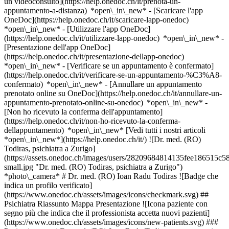
un videoconsulto](https://help.onedoc.ch/it/prenota-un-
appuntamento-a-distanza) *open\_in\_new*
- [Scaricare l'app
OneDoc](https://help.onedoc.ch/it/scaricare-lapp-onedoc)
*open\_in\_new* - [Utilizzare l'app OneDoc]
(https://help.onedoc.ch/it/utilizzare-lapp-onedoc) *open\_in\_new* -
[Presentazione dell'app OneDoc]
(https://help.onedoc.ch/it/presentazione-dellapp-onedoc)
*open\_in\_new*
- [Verificare se un appuntamento è confermato](https://help.onedoc.ch/it/verificare-se-un-appuntamento-%C3%A8-confermato) *open\_in\_new* - [Annullare un appuntamento prenotato online su OneDoc](https://help.onedoc.ch/it/annullare-un-appuntamento-prenotato-online-su-onedoc) *open\_in\_new* - [Non ho ricevuto la conferma dell'appuntamento](https://help.onedoc.ch/it/non-ho-ricevuto-la-conferma-dellappuntamento) *open\_in\_new* [Vedi tutti i nostri articoli *open\_in\_new*](https://help.onedoc.ch/it/) ![Dr. med. (RO) Todiras, psichiatra a Zurigo](https://assets.onedoc.ch/images/users/28209684814135fee186515c58d9088b6b8e1e7b33f4f38a12ed59d780811d74-small.jpg "Dr. med. (RO) Todiras, psichiatra a Zurigo") *photo\_camera* # Dr. med. (RO) Ioan Radu Todiras ![Badge che indica un profilo verificato](https://www.onedoc.ch/assets/images/icons/checkmark.svg) ## Psichiatra Riassunto Mappa Presentazione ![Icona paziente con segno più che indica che il professionista accetta nuovi pazienti](https://www.onedoc.ch/assets/images/icons/new-patients.svg) ### Pazienti accettati Dr. med. (RO) Ioan Radu Todiras accetta nuovi pazienti ![Icona valigetta che annuncia le specialità del professionista](https://www.onedoc.ch/assets/images/icons/specialties.svg) ### Specialità Psichiatria Psicoterapia ![Icona microscopio che annuncia le aree di competenza in cui il professionista è specializzato](https://www.onedoc.ch/assets/images/icons/expertises.svg) ### Competenze Burnout Supporto psicologico del burnout Psicoanalisi | Psicoanalitica Supporto psicologico per la depressione [*arrow\_drop\_down*Vedi di più](https://www.onedoc.ch) ![Segnaposto che annuncia la mappa e le informazioni di accesso dello studio](https://www.onedoc.ch/assets/images/icons/map.svg) ### Mappa e informazioni pratiche #### [Praxis am Römerhof (Praxis Nr. I)](https://www.onedoc.ch/it/studio-medico/zurigo/ebeme/praxis-am-romerhof-praxis-nr-i) Asylstrasse 58 8032 Zurigo #### Orari di apertura Attualmente chiuso - Apre mercoledì alle 08:00 *expand\_more* Lunedì: 08:00 - 12:00 e 13:00 - 17:00 Martedì: 08:00 - 12:00 e 13:00 - 17:00 Mercoledì: 08:00 - 12:00 e 13:00 - 17:00 Giovedì: 08:00 - 12:00 e 13:00 - 17:00 Venerdì: 08:00 - 12:00 e 13:00 - 17:00 Sabato: Chiuso Domenica: Chiuso ![Icona documento che annuncia la presentazione dello studio](https://www.onedoc.ch/assets/images/icons/presentation.svg) ### Presentazione __MESSAGGIO IMPORTANTE: Attualmente non accettiamo nuovi pazienti.__ __Il Dr med. (RO) I. Radu Todiraş__ ha un'ampia formazione clinica nel sistema sanitario svizzero. Ha completato la sua formazione psicoterapeutica con un focus sulla __terapia cognitivo-comportamentale (CBT)__ e l'ha portata a termine. Ha acquisito un'esperienza approfondita nella diagnostica basata sull'evidenza, nella concettualizzazione strutturata dei casi, negli interventi specifici per i disturbi e nel trattamento di disturbi psichiatrici complessi. Ha anche approfondito le sue competenze terapeutiche attraverso numerosi seminari e corsi di perfezionamento in __psicoanalisi__, __terapia dialettica comportamentale (DBT)__ e __psicoterapia sistemica__. Di conseguenza, persegue un approccio terapeutico integrativo e personalizzato, che prende in considerazione sia gli elementi orientati alla struttura che quelli focalizzati sulle emozioni e sulla profondità psicologica. Ha più di tre anni di esperienza nella psichiatria acuta, anche presso l'Ospedale Psichiatrico di Lucerna e l'Ospedale Psichiatrico Universitario di Zurigo, dove ha trattato l'intero spettro dei disturbi psichiatrici. Ha lavorato anche nel campo della psichiatria interventistica e ha effettuato trattamenti con ketamina, stimolazione magnetica transcranica (TMS) e terapia elettroconvulsiva (ECT). Un focus particolare è la diagnosi e il trattamento dell'__ADHD__ negli adulti, che ha approfondito presso l'ambulatorio specializzato dell'Ospedale Psichiatrico Universitario di Zurigo. Il dottor Todiraş ha anche trascorso dodici mesi lavorando nel campo della medicina generale e della medicina riabilitativa per i pazienti paraplegici presso il Centro svizzero per paraplegici di Nottwil. Grazie alla sua ampia formazione, combina la moderna psicoterapia basata sull'evidenza con una solida esperienza clinica psichiatrica e una comprensione medica olistica. __Informazioni importanti per i pazienti (SI PREGA DI FARE ATTENZIONE)__ __La preghiamo di NON utilizzare il numero di telefono dello studio. Per qualsiasi domanda, la prego di scrivermiall'indirizzo__ [__todiras@hin.ch.__](mailto://todiras@hin.ch) Il dottor Radu Todiraș è uno specialista in psichiatria e psicoterapia. Il suo studio si concentra sul __trattamento psichiatrico delle malattie per le quali è necessaria una valutazione psichiatrica specialistica o un trattamento farmacologico, oltre alle consulenze psicoterapeutiche.__ In genere non vengono offerti__trattamenti puramente psicoterapeutici__ senza problemi psichiatrici. I pazienti con problemi principalmente psicoterapeutici sono invitati a contattare direttamente uno __psicoterapeuta psicologico__. __Disturbi legati al trauma:__ La dottoressa Todiraș fornisce assistenza __psichiatrica__ ai pazienti con disturbi legati al trauma, soprattutto se è necessario un trattamento farmacologico. Tuttavia, in questo studio non viene effettuata una __psicoterapia incentrata principalmente sul trauma__. In questi casi, si raccomanda di consultare terapeuti specializzati in traumi. Il co-trattamento psichiatrico è possibile se la psicoterapia incentrata sul trauma è già in corso da parte di uno specialista adeguato. __Disturbi psicotici acuti:__ I disturbi psicotici acuti non possono essere trattati nel contesto ambulatoriale di questo studio. I pazienti interessati sono invitati a rivolgersi a strutture specializzate, ad esempio l'Ospedale Psichiatrico Universitario di Zurigo. Ospedale Psichiatrico Universitario di Zurigo. Anche la terapia farmacologica per i disturbi psicotici non viene effettuata in questo studio. __Disturbi da dipendenza:__ Questo studio __non offre un trattamento sostitutivo per la dipendenza da oppiacei__. Anche il trattamento di __gravi disturbi da dipendenza causati da altre sostanze__ non viene effettuato qui. I pazienti sono invitati a rivolgersi a centri specializzati nel trattamento delle dipendenze. __Casi psichiatrici-sociali a lungo termine:__ I pazienti che __ricevono un supporto IV__ da molto tempo __e che necessitano di un'assistenza medica psichiatrica-sociale a lungo termine, con note di malattia ripetute o permanenti__, di solito non possono essere trattati in questo studio. In questi casi, si raccomanda di rivolgersi a strutture psichiatriche sociali specializzate, come il Centro di Psichiatria Sociale dell'Ospedale Psichiatrico Universitario di Zurigo. Ospedale Psichiatrico Universitario di Zurigo. __Specializzazioni di trattamento dello studio:__ Il dottor Todiraș tratta in particolare pazienti con - disturbi depressivi - disturbi affettivi - disturbi dell'adattamento - malattie legate allo stress e burnout - ADHD in età adulta Le note di malattia possono essere accettate come parte del trattamento psichiatrico. Di norma, non __accettiamo note di malattia__ emesse da altri psichiatri per un periodo di __tempo più lungo__. __Corso di trattamento:__ Le prime __tre sedute__ servono per conoscersi e per una valutazione diagnostica. Solo allora si deciderà insieme se il trattamento a lungo termine in questo studio è appropriato e possibile. Dopo questa fase diagnostica iniziale, la dottoressa Todiraș si riserva il diritto di decidere se il trattamento successivo può avvenire nello studio o se è consigliabile un __rinvio a un centro specializzato__. [*arrow\_drop\_down*Vedi di più](https://www.onedoc.ch) [![Dr. med. (RO) Todiras, psichiatra a Zurigo](https://assets.onedoc.ch/images/users/28209684814135fee186515c58d9088b6b8e1e7b33f4f38a12ed59d780811d74-small.jpg "Dr. med. (RO) Todiras, psichiatra a Zurigo")](https://assets.onedoc.ch/images/users/28209684814135fee186515c58d9088b6b8e1e7b33f4f38a12ed59d780811d74.jpg) * * * #### Lingue parlate tedesco, inglese, italiano e rumeno ![Icona nuvoletta che annuncia la sezione FAQ](https://www.onedoc.ch/assets/images/icons/faq.svg) ### FAQ *expand\_more* *keyboard\_arrow\_right* ## Qual è l'indirizzo di Dr. med. (RO) Ioan Radu Todiras? Dr. med. (RO) Ioan Radu Todiras riceve i pazienti in Asylstrasse 58, 8032 Zurigo. * * * *keyboard\_arrow\_right* ## Quali sono le lingue parlate da Dr. med. (RO) Ioan Radu Todiras? Dr. med. (RO) Ioan Radu Todiras propone delle consultazioni in tedesco, inglese, italiano e rumeno. * * * *keyboard\_arrow\_right* ## Quali sono gli orari di consultazione di Dr. med. (RO) Ioan Radu Todiras? Gli orari di consultazione di Dr. med. (RO) Ioan Radu Todiras sono: - #### [Praxis am Römerhof (Praxis Nr. I)](https://www.onedoc.ch/it/studio-medico/zurigo/ebeme/praxis-am-romerhof-praxis-nr-i) : Asylstrasse 58, 8032 Zurigo - Il lunedì dalle 08:00 alle 12:00 e dalle 13:00 alle 17:00 - Il martedì dalle 08:00 alle 12:00 e dalle 13:00 alle 17:00 - Il mercoledì dalle 08:00 alle 12:00 e dalle 13:00 alle 17:00 - Il giovedì dalle 08:00 alle 12:00 e dalle 13:00 alle 17:00 - Il venerdì dalle 08:00 alle 12:00 e dalle 13:00 alle 17:00 - Il sabato chiuso - La domenica chiuso * * * *keyboard\_arrow\_right* ## Qual è il numero di telefono di Dr. med. (RO) Ioan Radu Todiras? Il numero di telefono di Dr. med. (RO) Ioan Radu Todiras è [079 394 38 70](tel:+41793943870). * * * *keyboard\_arrow\_right* ## Dr. med. (RO) Ioan Radu Todiras accetta nuovi pazienti? Sì, Dr. med. (RO) Ioan Radu Todiras accetta nuovi pazienti. I nuovi pazienti possono prenotare facilmente gli appuntamenti online tramite OneDoc. * * * *keyboard\_arrow\_right* ## Quali sono le specialità di Dr. med. (RO) Ioan Radu Todiras? Dr. med. (RO) Ioan Radu Todiras pr