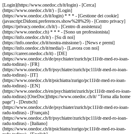
[Login](https://www.onedoc.ch/it/login) - [Cerca]
(https://www.onedoc.ch/it/) - [Login]
(https://www.onedoc.ch/it/login) * * * - [Gestione dei cookie]
(javascript:Didomi.preferences.show%28%29) - [Centro privacy]
(https://privacy.onedoc.ch/it/) - [Centro di assistenza]
(https://www.onedoc.ch) * * * - [Sono un professionista]
(https://info.onedoc.ch/it/) - [Su di noi]
(https://info.onedoc.ch/it/nostra-missione/) - [News e premi]
(https://info.onedoc.ch/it/media/) - [Lavora con noi]
(https://career.onedoc.ch/it)
- [DE]
(https://www.onedoc.ch/de/psychiater/zurich/pc11l/dr-med-ro-ioan-
radu-todiras) - [FR]
(https://www.onedoc.ch/fr/psychiatre/zurich/pc11l/dr-med-ro-ioan-
radu-todiras) - [IT]
(https://www.onedoc.ch/it/psichiatra/zurigo/pc11l/dr-med-ro-ioan-
radu-todiras) - [EN]
(https://www.onedoc.ch/en/psychiatrist/zurich/pc11l/dr-med-ro-ioan-
radu-todiras) [OneDoc](https://www.onedoc.ch/it/ "Torna alla home
page") - [Deutsch]
(https://www.onedoc.ch/de/psychiater/zurich/pc11l/dr-med-ro-ioan-
radu-todiras) - [Français]
(https://www.onedoc.ch/fr/psychiatre/zurich/pc11l/dr-med-ro-ioan-
radu-todiras) - [Italiano]
(https://www.onedoc.ch/it/psichiatra/zurigo/pc11l/dr-med-ro-ioan-