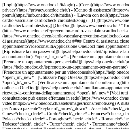
[Login](https://www.onedoc.ch/it/login) - [Cerca](https://www.onedoc
privacy](https://privacy.onedoc.ch/it/) - [Centro di assistenza](https:/
premi](https://info.onedoc.ch/it/media/) - [Lavora con noi](https://car
cardio-vasculaire-cardiocheck-cardiotest/zoug) - [IT](https://www.on
cardiocheck-cardiotest/zug) [OneDoc](https://www.onedoc.ch/it/ "Tor
(https://www.onedoc.ch/fr/prevention-cardio-vasculaire-cardiocheck-ca
(https://www.onedoc.ch/en/cardiovascular-prevention-cardiocheck-ca
di assistenza](https://www.onedoc.ch) #### Centro di assistenza clos
appuntamentoVideoconsultiApplicazione OneDocI miei appuntamenti - 
[Ripristinare la mia password](https://help.onedoc.ch/it/ripristinare-
account-onedoc) *open\_in\_new*
- [Prenotare un appuntamento con 
[Prenotare un appuntamento per specialità](https://help.onedoc.ch/
(https://help.onedoc.ch/it/prenotare-un-appuntamento-per-un-parent
[Prenotare un appuntamento per un videoconsulto](https://help.oned
*open\_in\_new* - [Utilizzare l'app OneDoc](https://help.onedoc.ch/i
*open\_in\_new*
- [Verificare se un appuntamento è confermato](https://help.onedoc.ch/it/verificare-se-un-appuntamento-%C3%A8-confermato) *open\_in\_new* - [Annullare un appuntamento prenotato online su OneDoc](https://help.onedoc.ch/it/annullare-un-appuntamento-prenotato-online-su-onedoc) *open\_in\_new* - [Non ho ricevuto la conferma dell'appuntamento](https://help.onedoc.ch/it/non-ho-ricevuto-la-conferma-dellappuntamento) *open\_in\_new* [Vedi tutti i nostri articoli *open\_in\_new*](https://help.onedoc.ch/it/) close ## Modifica la ricerca ![Casa con segno più che indica che la consultazione può essere effettuata in sede](https://www.onedoc.ch/assets/images/icons/on-site.svg) In loco ![Fotocamera con simbolo play che indica che la consultazione può essere effettuata a distanza in video](https://www.onedoc.ch/assets/images/icons/remote.svg) A distanza Cerca #### Specialità #### Professionisti #### Istituti edit Prevenzione cardiovascolare | CardioCheck | CardioTest a Zugo tune Filtra per Nuovo paziente*keyboard\_arrow\_down* - Accettato*check\_circle* Lingua parlata*keyboard\_arrow\_down* - Albanese*check\_circle* - Arabo*check\_circle* - Bosniaco*check\_circle* - Cinese*check\_circle* - Curdo*check\_circle* - Francese*check\_circle* - Giapponese*check\_circle* - Greco*check\_circle* - Inglese*check\_circle* - Italiano*check\_circle* - Persiano*check\_circle* - Polacco*check\_circle* - Portoghese*check\_circle* - Romancio*check\_circle* - Rumeno*check\_circle* - Russo*check\_circle* - Serbo*check\_circle* - Spagnolo*check\_circle* - Svedese*check\_circle* - Tedesco*check\_circle* - Turco*check\_circle* - Turcomanno*check\_circle* - Ucraino*check\_circle* - Ungherese*check\_circle* Sesso*keyboard\_arrow\_down* - Donna*check\_circle* - Uomo*check\_circle* Rete*keyboard\_arrow\_down* - Amavita*check\_circle* - Coop Vitality*check\_circle* - Hirslanden*check\_circle* - Zürcher Gesundheitsnetz*check\_circle* - Medbase*check\_circle* Disponibilità*keyboard\_arrow\_down* - Disponibile oggi*check\_circle* - Entro i prossimi 3 giorni*check\_circle* - Entro i prossimi 7 giorni*check\_circle* - Entro i prossimi 14 giorni*check\_circle* # __Prevenzione cardiovascolare | CardioCheck | CardioTest__ a __Zugo__: prenota il tuo appuntamento online oggi ## 5 risultati a Zugo [![Dr. med. Patrick Schur, medico generico a Zugo](https://assets.onedoc.ch/images/users/69dcb4c7779fee55434f3c084e00c973090437e02722b936593c9ca4f483dbfa-small.jpg "Dr. med. Patrick Schur, medico generico a Zugo")](https://www.onedoc.ch/it/medico-generico/zugo/pcq4p/dr-med-patrick-schur) ### [Dr. med. Patrick Schur](https://www.onedoc.ch/it/medico-generico/zugo/pcq4p/dr-med-patrick-schur) ![Badge che indica un profilo verificato](https://www.onedoc.ch/assets/images/