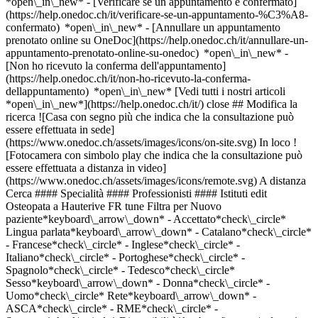
*open\_in\_new*
- [Verificare se un appuntamento è confermato](https://help.onedoc.ch/it/verificare-se-un-appuntamento-%C3%A8-confermato) *open\_in\_new* - [Annullare un appuntamento prenotato online su OneDoc](https://help.onedoc.ch/it/annullare-un-appuntamento-prenotato-online-su-onedoc) *open\_in\_new* - [Non ho ricevuto la conferma dell'appuntamento](https://help.onedoc.ch/it/non-ho-ricevuto-la-conferma-dellappuntamento) *open\_in\_new* [Vedi tutti i nostri articoli *open\_in\_new*](https://help.onedoc.ch/it/) close ## Modifica la ricerca ![Casa con segno più che indica che la consultazione può essere effettuata in sede](https://www.onedoc.ch/assets/images/icons/on-site.svg) In loco ![Fotocamera con simbolo play che indica che la consultazione può essere effettuata a distanza in video](https://www.onedoc.ch/assets/images/icons/remote.svg) A distanza Cerca #### Specialità #### Professionisti #### Istituti edit Osteopata a Hauterive FR tune Filtra per Nuovo paziente*keyboard\_arrow\_down* - Accettato*check\_circle* Lingua parlata*keyboard\_arrow\_down* - Catalano*check\_circle* - Francese*check\_circle* - Inglese*check\_circle* - Italiano*check\_circle* - Portoghese*check\_circle* - Spagnolo*check\_circle* - Tedesco*check\_circle* Sesso*keyboard\_arrow\_down* - Donna*check\_circle* - Uomo*check\_circle* Rete*keyboard\_arrow\_down* - ASCA*check\_circle* - RME*check\_circle* - Sanacare*check\_circle* Disponibilità*keyboard\_arrow\_down* - Disponibile oggi*check\_circle* - Entro i prossimi 3 giorni*check\_circle* - Entro i prossimi 7 giorni*check\_circle* - Entro i prossimi 14 giorni*check\_circle* # __Osteopata__ a __Hauterive FR__: prenota il tuo appuntamento online oggi ## 4 risultati a Hauterive FR [![Sig. Simon Eser, osteopata a Hauterive](https://assets.onedoc.ch/images/users/b4aee3fad1aa843bf67d0aeb1b0c3ca1862d8a3c574885f79fb89f75fd384c75-small.jpg "Sig. Simon Eser, osteopata a Hauterive")](https://www.onedoc.ch/it/osteopata/hauterive/pc2c0/simon-eser) ### [Sig. Simon Eser](https://www.onedoc.ch/it/osteopata/hauterive/pc2c0/simon-eser) ![Badge che indica un profilo verificato](https://www.onedoc.ch/assets/images/icons/checkmark.svg) Osteopata [Centre Médical Hauterive](https://www.onedoc.ch/it/studio-osteopatico/hauterive/ebcoo/centre-medical-hauterive) Route de Fribourg 60 1725 Hauterive FR ![Sig. Simon Eser è affiliato alla rete ASCA](https://assets.onedoc.ch/images/networks/logos/496d325fd4282f2f0a46197dd629fd16fcd2d324839e441a2a65aaa74df08a15-small.png)![Sig. Simon Eser è affiliato alla rete RME](https://assets.onedoc.ch/images/networks/logos/a202aabd14cdddb5ff03205af2481fb805645ff903773c55a6c572d22f23762e-small.png) ![Icona paziente con segno più che indica che il professionista accetta nuovi pazienti](https://www.onedoc.ch/assets/images/icons/new-patients.svg)Accetta nuovi pazienti [Prenota un appuntamento](https://www.onedoc.ch/it/osteopata/hauterive/pc2c0/simon-eser) *chevron\_left* mar 04 ago *chevron\_right* Vedi più appuntamenti *error\_outline* Si è verificato un errore durante il caricamento della disponibilità [Riprova](https://www.onedoc.ch) [![Sig. Sébastien Maroto, osteopata a Hauterive](https://assets.onedoc.ch/images/users/b1a1becf554b16a8143d107cb74fe027d4c4f4be51e4312030fe10ae61d557d2-small.jpg "Sig. Sébastien Maroto, osteopata a Hauterive")](https://www.onedoc.ch/it/osteopata/hauterive/pcwkz/sebastien-maroto) ### [Sig. Sébastien Maroto](https://www.onedoc.ch/it/osteopata/hauterive/pcwkz/sebastien-maroto) ![Badge che indica un profilo verificato](https://www.onedoc.ch/assets/images/icons/checkmark.svg) Osteopata [Centre Médical Hauterive](https://www.onedoc.ch/it/studio-osteopatico/hauterive/ebcoo/centre-medical-hauterive) Route de Fribourg 60 1725 Hauterive FR ![Sig. Sébastien Maroto è affiliato alla rete ASCA](https://assets.onedoc.ch/images/networks/logos/496d325fd4282f2f0a46197dd629fd16fcd2d324839e441a2a65aaa74df08a15-small.png)![Sig. Sébastien Maroto è affiliato alla rete RME](https://assets.onedoc.ch/images/networks/logos/a202aabd14cdddb5ff03205af2481fb805645ff903773c55a6c572d22f23762e-small.png) ![Icona paziente con segno più che indica che il professionista accetta nuovi pazienti](https://www.onedoc.ch/assets/images/icons/new-patients.svg)Accetta nuovi pazienti [Prenota un appuntamento](https://www.onedoc.ch/it/osteopata/hauterive/pcwkz/sebastien-maroto) *chevron\_left* mar 04 ago *chevron\_right* Vedi più appuntamenti *error\_outline* Si è verificato un errore durante il caricamento della disponibilità [Riprova](https://www.onedoc.ch) [![Sig. Marcel Paturel, osteopata a Hauterive](https://assets.onedoc.ch/images/users/e6da94ab835987f66deadf48967f78bc34d7005e84553bef53d0882eaa2e77f0-small.jpg "Sig. Marcel Paturel, osteopata a Hauterive")](https://www.onedoc.ch/it/osteopata/hauterive/pcwoy/marcel-paturel) ### [Sig. Marcel Paturel](https://www.onedoc.ch/it/osteopata/hauterive/pcwoy/marcel-paturel) ![Badge che indica un profilo verificato](https://www.onedoc.ch/assets/images/icons/checkmark.svg) Osteopata [Centre Médical Hauterive](https://www.onedoc.ch/it/studio-osteopatico/hauterive/ebcoo/centre-medical-hauterive) Route de Fribourg 60 1725 Hauterive FR ![Sig. Marcel Paturel è affiliato alla rete ASCA](https://assets.onedoc.ch/images/networks/logos/496d325fd4282f2f0a46197dd629fd16fcd2d324839e441a2a65aaa74df08a15-small.png)![Sig. Marcel Paturel è affiliato alla rete RME](https://assets.onedoc.ch/images/networks/logos/a202aabd14cdddb5ff03205af2481fb805645ff903773c55a6c572d22f23762e-small.png) ![Icona paziente con segno più che indica che il professionista accetta nuovi pazienti](https://www.onedoc.ch/assets/images/icons/new-patients.svg)Accetta nuovi pazienti [Prenota un appuntamento](https://www.onedoc.ch/it/osteopata/hauterive/pcwoy/marcel-paturel) *chevron\_left* mar 04 ago *chevron\_right* Vedi più appuntamenti *error\_outline* Si è verificato un errore durante il caricamento della disponibilità [Riprova](https://www.onedoc.ch) [![Sig.ra Mélanie Divet, osteopata a Hauterive](https://assets.onedoc.ch/images/users/81a938afa3de3122c5e99376e6752a4abc107c6f678e719568349e0c90437d2a-small.jpg "Sig.ra Mélanie Divet, osteopata a Hauterive")](https://www.onedoc.ch/it/osteopata/hauterive/pcwk1/melanie-divet) ### [Sig.ra Mélanie Divet](https://www.onedoc.ch/it/osteopata/hauterive/pcwk1/melanie-divet) ![Badge che indica un profilo verificato](https://www.onedoc.ch/assets/images/icons/checkmark.svg) Osteopata [Centre Médical Hauterive](https://www.onedoc.ch/it/studio-osteopatico/hauterive/ebcoo/centre-medical-hauterive) Route de Fribourg 60 1725 Hauterive FR ![Sig.ra Mélanie Divet è affiliata alla rete ASCA](https://assets.onedoc.ch/images/networks/logos/496d325fd4282f2f0a46197dd629fd16fcd2d324839e441a2a65aaa74df08a15-small.png)![Sig.ra Mélanie Divet è affiliata alla rete RME](https://assets.onedoc.ch/images/networks/logos/a202aabd14cdddb5ff03205af2481fb805645ff903773c55a6c572d22f23762e-small.png) ![Icona paziente con segno più che indica che il professionista accetta nuovi pazienti](https://www.onedoc.ch/assets/images/icons/new-patients.svg)Accetta nuovi pazienti [Prenota un appuntamento](https://www.onedoc.ch/it/osteopata/hauterive/pcwk1/melanie-divet) *chevron\_left* mar 04 ago *chevron\_right* Vedi più appuntamenti *error\_outline* Si è verificato un errore durante il caricamento della disponibilità [Riprova](https://www.onedoc.ch) ## __Osteopati__: altri specialisti sono disponibili online nei pressi di __Hauterive FR__ [![Sig.ra Emilie Bourqui, osteopata a Posieux](https://assets.onedoc.ch/images/users/1fc58f60d68d78fd75650cb808159aa05d81834d6a093be8f5f06a7ddedaeda6-small.jpg "Sig.ra Emilie Bourqui, osteopata a Posieux")](https://www.onedoc.ch/it/osteopata/posieux/pc0tk/emilie-bourqui) ### [Sig.ra Emilie Bourqui](https://www.onedoc.ch/it/osteopata/posieux/pc0tk/emilie-bourqui) ![Badge che indica un profilo verificato](https://www.onedoc.ch/assets/images/icons/checkmark.svg) [Osteopata](https://www.onedoc.ch/it/osteopata/posieux) Emilie Ostéo - Hauterive Route de Fribourg 60 1725 Posieux ![Sig.ra Emilie Bourqui è affiliata alla rete RME](https://assets.onedoc.ch/images/networks/logos/a202aabd14cdddb5ff03205af2481fb805645ff903773c55a6c572d22f23762e-small.png) ![Icona paziente con segno più che indica che il professionista accetta nuovi pazienti](https://www.onedoc.ch/assets/images/icons/new-patients.svg)Accetta nuovi pazienti [Prenota un appuntamento](https://www.onedoc.ch/it/osteopata/posieux/pc0tk/emilie-bourqui) [![Sig.ra Marine Caviglioli, osteopata a Matran](https://assets.onedoc.ch/images/users/28be0e032e9894aa50657a1a33418adf0d15e7f32476482f6aa4efd6d9f80888-small.png "Sig.ra Marine Caviglioli, osteopata a Matran")](https://www.onedoc.ch/it/osteopata/matran/pc00u/marine-caviglioli) ### [Sig.ra Marine Caviglioli](https://www.onedoc.ch/it/osteopata/matran/pc00u/marine-caviglioli) ![Badge che indica un profilo verificato](https://www.onedoc.ch/assets/images/icons/checkmark.svg) [Osteopata](https://www.onedoc.ch/it/osteopata/matran) [Nexus Thérapies](https://www.onedoc.ch/it/studio-medico-associato/matran/ebc18/nexus-therapies) Impasse de Champ-Riond 8 1753 Matran ![Sig.ra Marine Caviglioli è affiliata alla rete RME](https://assets.onedoc.ch/images/networks/logos/a202aabd14cdddb5ff03205af2481fb805645ff903773c55a6c572d22f23762e-small.png) ![Icona paziente con segno più che indica che il professionista accetta nuovi pazienti](https://www.onedoc.ch/assets/images/icons/new-patients.svg)Accetta nuovi pazienti [Prenota un appuntamento](https://www.onedoc.ch/it/osteopata/matran/pc00u/marine-caviglioli) [![Sig. Matthieu Glardon, osteopata a Villars-sur-Glâne](https://assets.onedoc.ch/images/users/98cfe5046905ec212a8ea4014f746852f37c18baf764400038f5090d166bb961-small.jpg "Sig. Matthieu Glardon, osteopata a Villars-sur-Glâne")](https://www.onedoc.ch/it/osteopata/villars-sur-glan