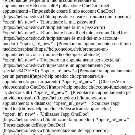
## Domande frequenti Il mio accountPrenotare un
appuntamentoVideoconsultiApplicazione OneDocI miei
appuntamenti - [Impossibile creare il mio account OneDoc]
(https://help.onedoc.ch/it/impossibile-creare-il-mio-account-onedoc)
*open\_in\_new* - [Ripristinare la mia password]
(https://help.onedoc.ch/it/ripristinare-la-mia-password)
*open\_in\_new* - [Ripristinare l'e-mail del mio account OneDoc]
(https://help.onedoc.ch/it/ripristinare-le-mail-del-mio-account-
onedoc) *open\_in\_new*
- [Prenotare un appuntamento con il mio
medico/terapista](https://help.onedoc.ch/it/prenotare-un-
appuntamento-con-il-mio-medico/terapista-abituale)
*open\_in\_new* - [Prenotare un appuntamento per specialità]
(https://help.onedoc.ch/it/prenotare-un-appuntamento-per-
specialit%C3%A0) *open\_in\_new* - [Prenotare un appuntamento
per un parente](https://help.onedoc.ch/it/prenotare-un-
appuntamento-per-un-parente) *open\_in\_new*
- [Che cos'è un
videoconsulto OneDoc?](https://help.onedoc.ch/it/come-funzionano-
i-videoconsulti) *open\_in\_new* - [Prenotare un appuntamento per
un videoconsulto](https://help.onedoc.ch/it/prenota-un-
appuntamento-a-distanza) *open\_in\_new*
- [Scaricare l'app
OneDoc](https://help.onedoc.ch/it/scaricare-lapp-onedoc)
*open\_in\_new* - [Utilizzare l'app OneDoc]
(https://help.onedoc.ch/it/utilizzare-lapp-onedoc) *open\_in\_new* -
[Presentazione dell'app OneDoc]
(https://help.onedoc.ch/it/presentazione-dellapp-onedoc)