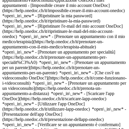
appuntamentoVideoconsultiApplicazione OneDocI miei
appuntamenti - [Impossibile creare il mio account OneDoc]
(https://help.onedoc.ch/it/impossibile-creare-il-mio-account-onedoc)
*open\_in\_new* - [Ripristinare la mia password]
(https://help.onedoc.ch/it/ripristinare-la-mia-password)
*open\_in\_new* - [Ripristinare l'e-mail del mio account OneDoc]
(https://help.onedoc.ch/it/ripristinare-le-mail-del-mio-account-
onedoc) *open\_in\_new*
- [Prenotare un appuntamento con il mio
medico/terapista](https://help.onedoc.ch/it/prenotare-un-
appuntamento-con-il-mio-medico/terapista-abituale)
*open\_in\_new* - [Prenotare un appuntamento per specialità]
(https://help.onedoc.ch/it/prenotare-un-appuntamento-per-
specialit%C3%A0) *open\_in\_new* - [Prenotare un appuntamento
per un parente](https://help.onedoc.ch/it/prenotare-un-
appuntamento-per-un-parente) *open\_in\_new*
- [Che cos'è un
videoconsulto OneDoc?](https://help.onedoc.ch/it/come-funzionano-
i-videoconsulti) *open\_in\_new* - [Prenotare un appuntamento per
un videoconsulto](https://help.onedoc.ch/it/prenota-un-
appuntamento-a-distanza) *open\_in\_new*
- [Scaricare l'app
OneDoc](https://help.onedoc.ch/it/scaricare-lapp-onedoc)
*open\_in\_new* - [Utilizzare l'app OneDoc]
(https://help.onedoc.ch/it/utilizzare-lapp-onedoc) *open\_in\_new* -
[Presentazione dell'app OneDoc]
(https://help.onedoc.ch/it/presentazione-dellapp-onedoc)
*open\_in\_new*
- [Verificare se un appuntamento è confermato](https://help.onedoc.ch/it/verificare-se-un-appuntamento-%C3%A8-confermato) *open\_in\_new* - [Annullare un appuntamento prenotato online su OneDoc](https://help.onedoc.ch/it/annullare-un-appuntamento-prenotato-online-su-onedoc) *open\_in\_new* - [Non ho ricevuto la conferma dell'appuntamento](https://help.onedoc.ch/it/non-ho-ricevuto-la-conferma-dellappuntamento) *open\_in\_new* [Vedi tutti i nostri articoli *open\_in\_new*](https://help.onedoc.ch/it/) # Elenco: ospedali in Schlieren 1. [OneDoc](https://www.onedoc.ch/it/)/ 2. [Ospedale](https://www.onedoc.ch/it/ospedale)/ 3. [Cantone Zurigo](https://www.onedoc.ch/it/ospedale/cantone-zurigo)/ 4. Schlieren [Spital Limmattal - Allgemeine Chirurgie](https://www.onedoc.ch/it/ospedale/schlieren/e0t2/spital-limmattal-allgemeine-chirurgie) Urdorferstrasse 100, 8952 Schlieren [Spital Limmattal - Angiologie](https://www.onedoc.ch/it/ospedale/schlieren/e00t/spital-limmattal-angiologie) Urdorferstrasse 100, 8952 Schlieren [Spital Limmattal – Diagnostische & Interventionelle Radiologie](https://www.onedoc.ch/it/ospedale/schlieren/e0s2/spital-limmattal-diagnostische-interventionelle-radiologie) Urdorferstrasse 100, 8952 Schlieren [Spital Limmattal - Endo/Diabetologie](https://www.onedoc.ch/it/ospedale/schlieren/e0ul/spital-limmattal-endo-diabetologie) Urdorferstrasse 100, 8952 Schlieren [Spital Limmattal - Frauenklinik](https://www.onedoc.ch/it/ospedale/schlieren/eys4/spital-limmattal-frauenklinik) Urdorferstrasse 100, 8952 Schlieren [Spital Limmattal - Gastroenterologie & Hepatologie](https://www.onedoc.ch/it/ospedale/schlieren/e0y7/spital-limmattal-gastroenterologie-hepatologie) Urdorferstrasse 100, 8952 Schlieren [Spital Limmattal - Infektiologie](https://www.onedoc.ch/it/ospedale/schlieren/e025/spital-limmattal-infektiologie) Urdorferstrasse 100, 8952 Schlieren [Spital Limmattal - Innere Medizin](https://www.onedoc.ch/it/ospedale/schlieren/e0rv/spital-limmattal-innere-medizin) Urdorferstrasse 100, 8952 Schlieren [Spital Limmattal – Institut für Anästhesie und Intensivmedizin](https://www.onedoc.ch/it/ospedale/schlieren/eqys/spital-limmattal-institut-fur-anasthesie-und-intensivmedizin) Urdorferstrasse 100, 8952 Schlieren [Spital Limmattal - Kardiologie](https://www.onedoc.ch/it/ospedale/schlieren/e0vd/spital-limmattal-kardiologie) Urdorferstrasse 100, 8952 Schlieren [Spital Limmattal - Neurologie](https://www.onedoc.ch/it/ospedale/schlieren/e0vg/spital-limmattal-neurologie) Urdorferstrasse 100, 8952 Schlieren [Spital Limmattal – Notfallzentrum](https://www.onedoc.ch/it/ospedale/schlieren/e0tv/spital-limmattal-notfallzentrum) Urdorferstrasse 100, 8952 Schlieren [Spital Limmattal - Onkologie](https://www.onedoc.ch/it/ospedale/schlieren/e0sv/spital-limmattal-onkologie) Urdorferstrasse 100, 8952 Schlieren [Spital Limmattal – Orthopädische Klinik](https://www.onedoc.ch/it/ospedale/schlieren/e0z0/spital-limmattal-orthopadische-klinik) Urdorferstrasse 100, 8952 Schlieren [Spital Limmattal - Pneumologie](https://www.onedoc.ch/it/ospedale/schlieren/e0xc/spital-limmattal-pneumologie) Urdorferstrasse 100, 8952 Schlieren [Spital Limmattal – Rheumatologie](https://www.onedoc.ch/it/ospedale/schlieren/ex1x/spital-limmattal-rheumatologie) Urdorferstrasse 100, 8952 Schlieren [Spital Limmattal - Urologische Klinik](https://www.onedoc.ch/it/ospedale/schlieren/e0z5/spital-limmattal-urologische-klinik) Urdorferstrasse 100, 8952 Schlieren ### Scarica l'app OneDoc Prenota un appuntamento online con un medico, dentista o terapeuta vicino a te in Svizzera. L'app OneDoc ti consente di gestire tutti i tuoi appuntamenti medici dal tuo cellulare, ovunque e in qualsiasi momento. ![Codice QR che rimanda all’App Store o a Google Play per scaricare l’app OneDoc Pazienti](https://www.onedoc.ch/assets/images/download-app-qr.jpeg) Scansiona il codice QR per scaricare l'app [![Scarica la nostra applicazione su App Store!](https://www.onedoc.ch/assets/images/app-store-badge-it.svg)](https://apps.apple.com/ch/app/onedoc/id1592376413?l=fr)[![Scarica la nostra app su Google Play Store!](https://www.onedoc.ch/assets/images/google-play-badge-it.png)](https://play.google.com/store/apps/details?id=ch.onedoc.patient&hl=fr-CH) *keyboard\_arrow\_right* ## Trova un specialista [Medico generico](https://www.onedoc.ch/it/medico-generico)[Specialista in medicina interna generale](https://www.onedoc.ch/it/specialista-in-medicina-interna-generale)[Prestazioni sanitarie in farmacia](https://www.onedoc.ch/it/prestazioni-sanitarie-in-farmacia)[Centro vaccinale](https://www.onedoc.ch/it/centro-vaccinale)[Oculista](https://www.onedoc.ch/it/oculista)[Massaggiatore classico](https://www.onedoc.ch/it/massaggiatore-classico)[Chirurgo ortopedico](https://www.onedoc.ch/it/chirurgo-ortopedico)[Dentista](https://www.onedoc.ch/it/dentista)[Pediatra](https://www.onedoc.ch/it/pediatra)[Psicoterapeuta](https://www.onedoc.ch/it/psicoterapeuta)[Traumatologo](https://www.onedoc.ch/it/traumatologo)[Terapista in riflessologia](https://www.onedoc.ch/it/terapista-in-riflessologia)[Ottico](https://www.onedoc.ch/it/ottico)[Terapista in massaggio medico](https://www.onedoc.ch/it/terapista-in-massaggio-medico)[Igienista dentale](https://www.onedoc.ch/it/igienista-dentale)[Chirurgo](https://www.onedoc.ch/it/chirurgo)[Psicologo](https://www.onedoc.ch/it/psicologo)[Dietista](https://www.onedoc.ch/it/dietista)[Fisioterapista](https://www.onedoc.ch/it/fisioterapista)[Terapista della nutrizione (MCO)](https://www.onedoc.ch/it/terapista-della-nutrizione-mco)[Terapista in linfodrenaggio manuale](https://www.onedoc.ch/it/terapista-in-linfodrenaggio-manuale)[Tutte le specialità](https://www.onedoc.ch/it/specialita) *keyboard\_arrow\_right* ## Trova una competenza [Controllo annuale](https://www.onedoc.ch/it/controllo-annuale)[Vaccinazione antinfluenzale](https://www.onedoc.ch/it/vaccinazione-antinfluenzale)[Prevenzione cardiovascolare | CardioCheck | CardioTest](https://www.onedoc.ch/it/prevenzione-cardiovascolare-cardiocheck-cardiotest)[Vaccinazione contro l'encefalite da zecche (FSME/TBE)](https://www.onedoc.ch/it/vaccinazione-contro-l-encefalite-da-zecche-fsme-tbe)[Infezione delle vie urinarie | Cistite (IVU)](https://www.onedoc.ch/it/infezione-delle-vie-urinarie-cistite-ivu)[Allergia | AllergoTest | Controllo allergie](https://www.onedoc.ch/it/allergia-allergotest-controllo-allergie)[Febbre | Influenza | Sintomi influenzali | Raffreddore](https://www.onedoc.ch/it/febbre-influenza-sintomi-influenzali-raffreddore)[Test del diabete](https://www.onedoc.ch/it/test-del-diabete)[Esame di idoneità alla guida LIVELLO 1](https://www.onedoc.ch/it/esame-di-idoneita-alla-guida-livello-1)[Esame della vista](https://www.onedoc.ch/it/esame-della-vista)[Ablazione con filo | Graffette](https://www.onedoc.ch/it/ablazione-con-filo-graffette)[Vaccinazione contro il virus del papilloma umano (HPV)](https://www.onedoc.ch/it/vaccinazione-contro-il-virus-del-papilloma-umano-hpv)[Cura delle ferite](https://www.onedoc.ch/it/cura-delle-ferite)[Glaucoma](https://www.onedoc.ch/it/glaucoma)[Ecografia addominale](https://www.onedoc.ch/it/ecografia-addominale)[Specialista del ginocchio](https://www.onedoc.ch/it/specialista-del-ginocchio)[Vaccinazione contro l'epatite A/B](https://www.onedoc.ch/it/vaccinazione-contro-l-epatite-a-b)[Strappo del menisco | Menisco lacerato](https://www.onedoc.ch/it/strappo-del-menisco-menisco-lacerato)[Occhi secchi](https://www.onedoc.ch/it/occhi-secchi)[Degenerazione maculare legata all'età (AMD/DMLE)](https://www.onedoc.ch/it/degenerazione-maculare-legata-all-eta-amd-dmle)[Esame della vista per la patente di guida](https://www.onedoc.ch/it/esame-della-vista-per-la-patente-di-guida)[Tutte le competenze](https://www.onedoc.ch/it/competenze) *keyboard\_arrow\_right* ## Trova una sede [Studio medico](https://www.onedoc.ch/it/studio-medico)[Centro medico](https://www.onedoc.ch/it/centro-medico)[Studio medico associato](https://www.onedoc.ch/it/studio-medico-associato)[Studio dentistico](https://www.onedoc.ch/it/studio-dentistico)[Farmacia](https://www.onedoc.ch/it/farmacia)[Studio osteopatico](https://www.onedoc.ch/it/studio-osteopatico)[Studio fisioterapico](https://www.onedoc.ch/it/studio-fisioterapico)[Gruppo medico](https://www.onedoc.ch/it/gruppo-medico)[Clinica dentistica](https://www.onedoc.ch/it/clinica-dentistica)[Centro benessere](https://www.onedoc.ch/it/centro-benessere)[Negozio di ottica](https://www.onedoc.ch/it/negozio-di-ottica)[Centro acustico](https://www.onedoc.ch/it/centro-acustico)[Clinica](https://www.onedoc.ch/it/clinica)[Ospedale](https://www.onedoc.ch/it/ospedale)[Centro medico e dentistico](https://www.onedoc.ch/it/centro-medico-e-dentistico)[Casa di cura](https://www.onedoc.ch/it/casa-di-cura)[Laboratorio medico](https://www.onedoc.ch/it/laboratorio-medico)[Studio medicina alternativa](https://www.onedoc.ch/it/studio-medicina-alternativa)[Centro diagnostica per immagini](https://www.onedoc.ch/it/centro-diagnostica-per-immagini) *keyboard\_arrow\_right* ## Specialità frequenti [Oculista a Coira](https://www.onedoc.ch/it/oculista/coira)[Medico generico a Malans](https://www.onedoc.ch/it/medico-generico/malans)[Specialista in medicina interna generale a San Maurizio](https://www.onedoc.ch/it/specialista-in-medicina-interna-generale/san-maurizio)[Psicoterapeuta a Lugano](https://www.onedoc.ch/it/psicoterapeuta/lugano)[Massaggiatore classico a Coira](https://www.onedoc.ch/it/massaggiatore-classico/coira)[Dentista a Malans](https://www.onedoc.ch/it/dentista/malans)[Dentista a Coira](https://www.onedoc.ch/it/dentista/coira)[Specialista in medicina interna generale a Lugano](https://www.onedoc.ch/it/specialista-in-medicina-interna-generale/lugano)[Specialista in medicina interna generale a Cazis](https://www.onedoc.ch/it/specialista-in-medicina-interna-generale/cazis)[Prestazioni sanitarie in farmacia a Coira](https://www.onedoc.ch/it/pre