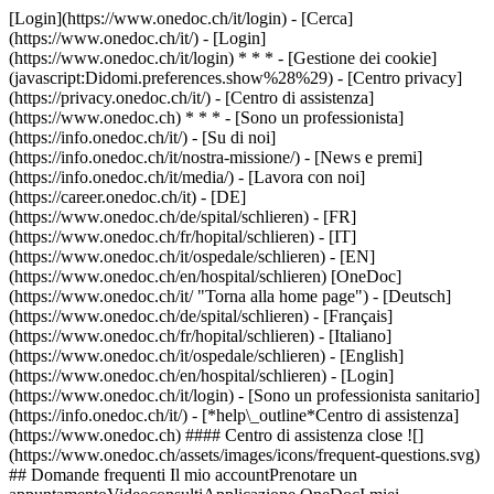
[Login](https://www.onedoc.ch/it/login) - [Cerca]
(https://www.onedoc.ch/it/) - [Login]
(https://www.onedoc.ch/it/login) * * * - [Gestione dei cookie]
(javascript:Didomi.preferences.show%28%29) - [Centro privacy]
(https://privacy.onedoc.ch/it/) - [Centro di assistenza]
(https://www.onedoc.ch) * * * - [Sono un professionista]
(https://info.onedoc.ch/it/) - [Su di noi]
(https://info.onedoc.ch/it/nostra-missione/) - [News e premi]
(https://info.onedoc.ch/it/media/) - [Lavora con noi]
(https://career.onedoc.ch/it)
- [DE]
(https://www.onedoc.ch/de/spital/schlieren) - [FR]
(https://www.onedoc.ch/fr/hopital/schlieren) - [IT]
(https://www.onedoc.ch/it/ospedale/schlieren) - [EN]
(https://www.onedoc.ch/en/hospital/schlieren) [OneDoc]
(https://www.onedoc.ch/it/ "Torna alla home page") - [Deutsch]
(https://www.onedoc.ch/de/spital/schlieren) - [Français]
(https://www.onedoc.ch/fr/hopital/schlieren) - [Italiano]
(https://www.onedoc.ch/it/ospedale/schlieren) - [English]
(https://www.onedoc.ch/en/hospital/schlieren)
- [Login]
(https://www.onedoc.ch/it/login) - [Sono un professionista sanitario]
(https://info.onedoc.ch/it/)
- [*help\_outline*Centro di assistenza]
(https://www.onedoc.ch) #### Centro di assistenza close ![]
(https://www.onedoc.ch/assets/images/icons/frequent-questions.svg)
## Domande frequenti Il mio accountPrenotare un