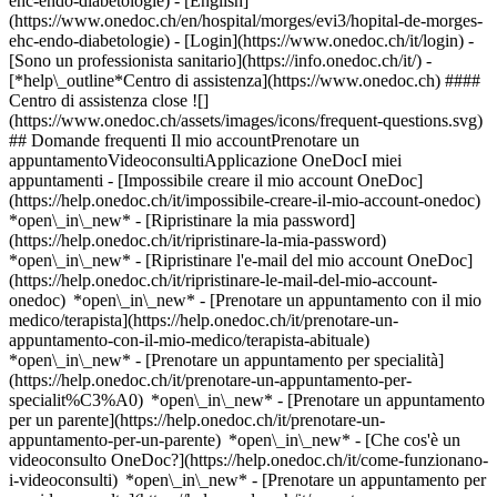
ehc-endo-diabetologie) - [English]
(https://www.onedoc.ch/en/hospital/morges/evi3/hopital-de-morges-
ehc-endo-diabetologie)
- [Login](https://www.onedoc.ch/it/login) -
[Sono un professionista sanitario](https://info.onedoc.ch/it/)
-
[*help\_outline*Centro di assistenza](https://www.onedoc.ch) ####
Centro di assistenza close ![]
(https://www.onedoc.ch/assets/images/icons/frequent-questions.svg)
## Domande frequenti Il mio accountPrenotare un
appuntamentoVideoconsultiApplicazione OneDocI miei
appuntamenti - [Impossibile creare il mio account OneDoc]
(https://help.onedoc.ch/it/impossibile-creare-il-mio-account-onedoc)
*open\_in\_new* - [Ripristinare la mia password]
(https://help.onedoc.ch/it/ripristinare-la-mia-password)
*open\_in\_new* - [Ripristinare l'e-mail del mio account OneDoc]
(https://help.onedoc.ch/it/ripristinare-le-mail-del-mio-account-
onedoc) *open\_in\_new*
- [Prenotare un appuntamento con il mio
medico/terapista](https://help.onedoc.ch/it/prenotare-un-
appuntamento-con-il-mio-medico/terapista-abituale)
*open\_in\_new* - [Prenotare un appuntamento per specialità]
(https://help.onedoc.ch/it/prenotare-un-appuntamento-per-
specialit%C3%A0) *open\_in\_new* - [Prenotare un appuntamento
per un parente](https://help.onedoc.ch/it/prenotare-un-
appuntamento-per-un-parente) *open\_in\_new*
- [Che cos'è un
videoconsulto OneDoc?](https://help.onedoc.ch/it/come-funzionano-
i-videoconsulti) *open\_in\_new* - [Prenotare un appuntamento per