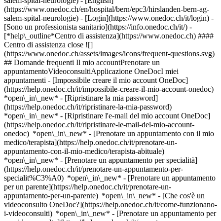
salem-spital-neurologie) - [English]
(https://www.onedoc.ch/en/hospital/bern/epc3/hirslanden-bern-ag-
salem-spital-neurologie)
- [Login](https://www.onedoc.ch/it/login) -
[Sono un professionista sanitario](https://info.onedoc.ch/it/)
-
[*help\_outline*Centro di assistenza](https://www.onedoc.ch) ####
Centro di assistenza close ![]
(https://www.onedoc.ch/assets/images/icons/frequent-questions.svg)
## Domande frequenti Il mio accountPrenotare un
appuntamentoVideoconsultiApplicazione OneDocI miei
appuntamenti - [Impossibile creare il mio account OneDoc]
(https://help.onedoc.ch/it/impossibile-creare-il-mio-account-onedoc)
*open\_in\_new* - [Ripristinare la mia password]
(https://help.onedoc.ch/it/ripristinare-la-mia-password)
*open\_in\_new* - [Ripristinare l'e-mail del mio account OneDoc]
(https://help.onedoc.ch/it/ripristinare-le-mail-del-mio-account-
onedoc) *open\_in\_new*
- [Prenotare un appuntamento con il mio
medico/terapista](https://help.onedoc.ch/it/prenotare-un-
appuntamento-con-il-mio-medico/terapista-abituale)
*open\_in\_new* - [Prenotare un appuntamento per specialità]
(https://help.onedoc.ch/it/prenotare-un-appuntamento-per-
specialit%C3%A0) *open\_in\_new* - [Prenotare un appuntamento
per un parente](https://help.onedoc.ch/it/prenotare-un-
appuntamento-per-un-parente) *open\_in\_new*
- [Che cos'è un
videoconsulto OneDoc?](https://help.onedoc.ch/it/come-funzionano-
i-videoconsulti) *open\_in\_new* - [Prenotare un appuntamento per